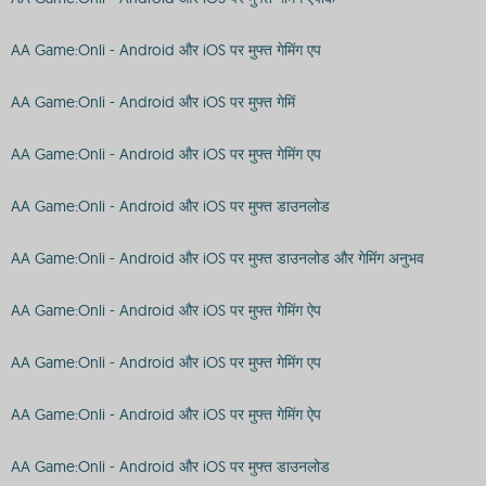
AA Game:Onli - Android और iOS पर मुफ्त गेमिंग एप
AA Game:Onli - Android और iOS पर मुफ्त गेमिं
AA Game:Onli - Android और iOS पर मुफ्त गेमिंग एप
AA Game:Onli - Android और iOS पर मुफ्त डाउनलोड
AA Game:Onli - Android और iOS पर मुफ्त डाउनलोड और गेमिंग अनुभव
AA Game:Onli - Android और iOS पर मुफ्त गेमिंग ऐप
AA Game:Onli - Android और iOS पर मुफ्त गेमिंग एप
AA Game:Onli - Android और iOS पर मुफ्त गेमिंग ऐप
AA Game:Onli - Android और iOS पर मुफ्त डाउनलोड