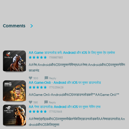
Comments
AA Game डाउनलोड करें: Android और iOS के लिए मुफ्त ऐप एक्सेस
1769867883
AAगेम:AndroidऔरiOSपरमुफ्तगेमिंगएपAAगेम्स:AndroidऔरiOSपरमुफ्तगेमिंग
काआनंद
500
Reply
AA Game:Onli - Android और iOS पर मुफ्त डाउनलोड
1770259428
AAGame:Onli-AndroidऔरiOSपरडाउनलोडकरें**AAGame:Onli**
590
Reply
AA गेम्स डाउनलोड: Android और iOS पर मुफ्त गेमिंग एप्स
1771521948
AAगेम्सएंड्रॉइडऔरiOSपरमुफ्तमेंखेलनेकेलिएडाउनलोडकरेंAAगेम्सडाउनलोड:An
droidऔरiOSकेलिएमुफ्त