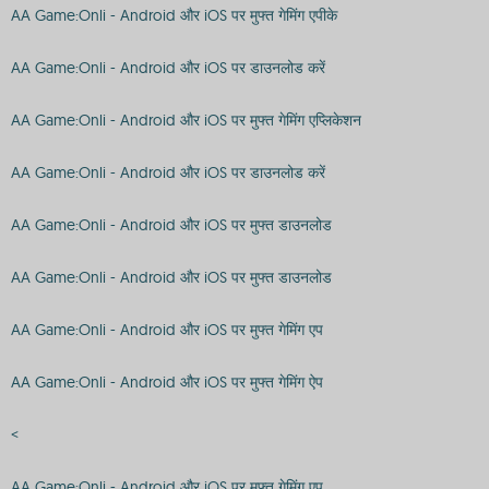
AA Game:Onli - Android और iOS पर मुफ्त गेमिंग एपीके
AA Game:Onli - Android और iOS पर डाउनलोड करें
AA Game:Onli - Android और iOS पर मुफ्त गेमिंग एप्लिकेशन
AA Game:Onli - Android और iOS पर डाउनलोड करें
AA Game:Onli - Android और iOS पर मुफ्त डाउनलोड
AA Game:Onli - Android और iOS पर मुफ्त डाउनलोड
AA Game:Onli - Android और iOS पर मुफ्त गेमिंग एप
AA Game:Onli - Android और iOS पर मुफ्त गेमिंग ऐप
<
AA Game:Onli - Android और iOS पर मुफ्त गेमिंग एप