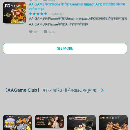
AA.GAME पर iPhone के लिए Genshin Impact APK डाउनलोड और गेम
एक्सेस गाइड
1772407397
AA.GAMEपरiPhoneकेलिएGenshinImpactAPKडाउनलोडऔरइंस्टॉलगाइड
AA.GAMEपरiPhoneकेलिएAPKडाउनलोडऔर
912
Reply
SEE MORE
【AAGame Club】 पर आधारित नौ वेबसाइट अनुभाग: