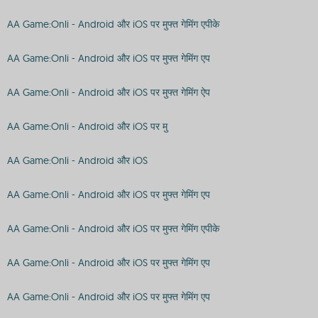
AA Game:Onli - Android और iOS पर मुफ्त गेमिंग एपीके
AA Game:Onli - Android और iOS पर मुफ्त गेमिंग एप
AA Game:Onli - Android और iOS पर मुफ्त गेमिंग ऐप
AA Game:Onli - Android और iOS पर मु
AA Game:Onli - Android और iOS
AA Game:Onli - Android और iOS पर मुफ्त गेमिंग एप
AA Game:Onli - Android और iOS पर मुफ्त गेमिंग एपीके
AA Game:Onli - Android और iOS पर मुफ्त गेमिंग एप
AA Game:Onli - Android और iOS पर मुफ्त गेमिंग एप