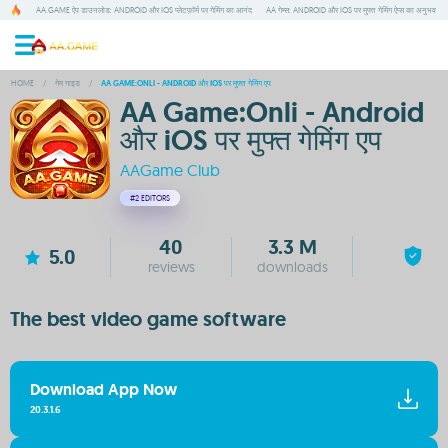
AA.GAME ऐप डाउनलोड: ANDROID और IOS प्लेटफ़ॉर्म पर गेमिंग का आनंद
AA गेम्स: ANDROID और IOS पर मुफ्त गेमिंग ऐप्स का अनुभव
HOME
/
गेम गाइड
/
AA GAME:ONLI - ANDROID और IOS पर मुफ्त गेमिंग एप
AA Game:Onli - Android
और iOS पर मुफ्त गेमिंग एप
AAGame Club
#2
EDITORS
40
3.3 M
5.0
reviews
downloads
The best video game software
Download App Now
20.3.1.6