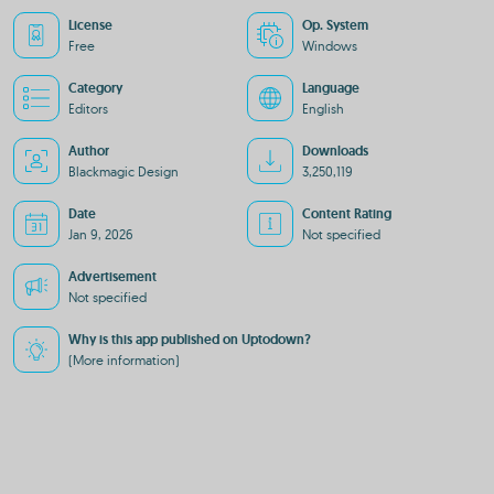
License
Op. System
Free
Windows
Category
Language
Editors
English
Author
Downloads
Blackmagic Design
3,250,119
Date
Content Rating
Jan 9, 2026
Not specified
Advertisement
Not specified
Why is this app published on Uptodown?
(More information)