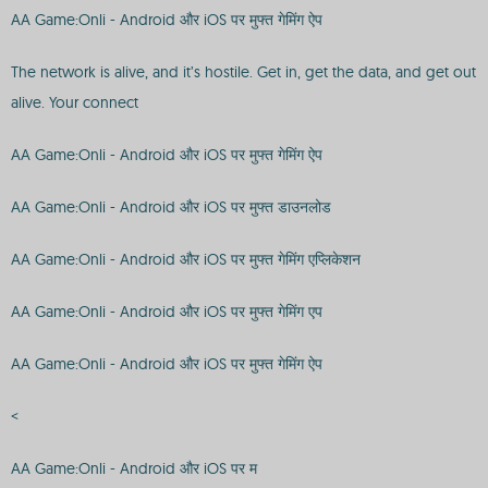
AA Game:Onli - Android और iOS पर मुफ्त गेमिंग ऐप
The network is alive, and it’s hostile. Get in, get the data, and get out
alive. Your connect
AA Game:Onli - Android और iOS पर मुफ्त गेमिंग ऐप
AA Game:Onli - Android और iOS पर मुफ्त डाउनलोड
AA Game:Onli - Android और iOS पर मुफ्त गेमिंग एप्लिकेशन
AA Game:Onli - Android और iOS पर मुफ्त गेमिंग एप
AA Game:Onli - Android और iOS पर मुफ्त गेमिंग ऐप
<
AA Game:Onli - Android और iOS पर म