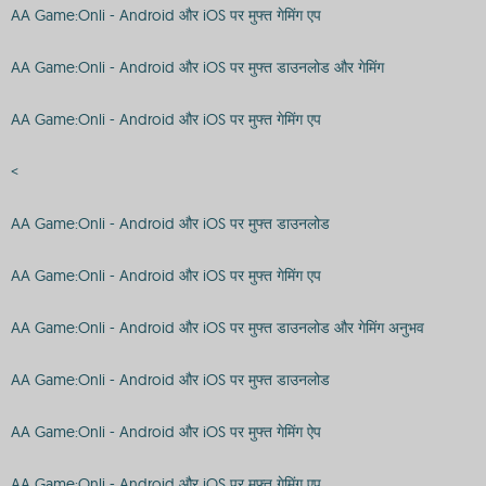
AA Game:Onli - Android और iOS पर मुफ्त गेमिंग एप
AA Game:Onli - Android और iOS पर मुफ्त डाउनलोड और गेमिंग
AA Game:Onli - Android और iOS पर मुफ्त गेमिंग एप
<
AA Game:Onli - Android और iOS पर मुफ्त डाउनलोड
AA Game:Onli - Android और iOS पर मुफ्त गेमिंग एप
AA Game:Onli - Android और iOS पर मुफ्त डाउनलोड और गेमिंग अनुभव
AA Game:Onli - Android और iOS पर मुफ्त डाउनलोड
AA Game:Onli - Android और iOS पर मुफ्त गेमिंग ऐप
AA Game:Onli - Android और iOS पर मुफ्त गेमिंग एप