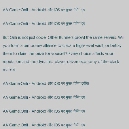
AA Game:Onli - Android और iOS पर मुफ्त गेमिंग एप
AA Game:Onli - Android और iOS पर मुफ्त गेमिंग ऐप
But Onli is not just code. Other Runners prowl the same servers. Will
you form a temporary alliance to crack a high-level vault, or betray
them to claim the prize for yourself? Every choice affects your
reputation and the dynamic, player-driven economy of the black
market.
AA Game:Onli - Android और iOS पर मुफ्त गेमिंग एपीके
AA Game:Onli - Android और iOS पर मुफ्त गेमिंग एप
AA Game:Onli - Android और iOS पर मुफ्त गेमिंग एप
AA Game:Onli - Android और iOS पर मुफ्त गेमिंग एप