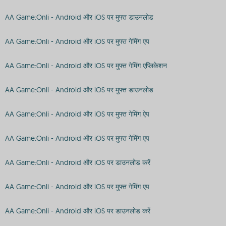
AA Game:Onli - Android और iOS पर मुफ्त डाउनलोड
AA Game:Onli - Android और iOS पर मुफ्त गेमिंग एप
AA Game:Onli - Android और iOS पर मुफ्त गेमिंग एप्लिकेशन
AA Game:Onli - Android और iOS पर मुफ्त डाउनलोड
AA Game:Onli - Android और iOS पर मुफ्त गेमिंग ऐप
AA Game:Onli - Android और iOS पर मुफ्त गेमिंग एप
AA Game:Onli - Android और iOS पर डाउनलोड करें
AA Game:Onli - Android और iOS पर मुफ्त गेमिंग एप
AA Game:Onli - Android और iOS पर डाउनलोड करें