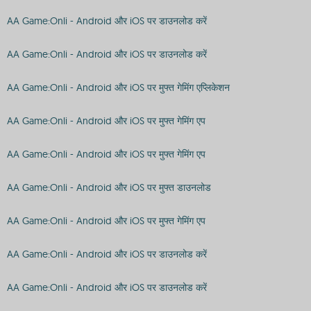
AA Game:Onli - Android और iOS पर डाउनलोड करें
AA Game:Onli - Android और iOS पर डाउनलोड करें
AA Game:Onli - Android और iOS पर मुफ्त गेमिंग एप्लिकेशन
AA Game:Onli - Android और iOS पर मुफ्त गेमिंग एप
AA Game:Onli - Android और iOS पर मुफ्त गेमिंग एप
AA Game:Onli - Android और iOS पर मुफ्त डाउनलोड
AA Game:Onli - Android और iOS पर मुफ्त गेमिंग एप
AA Game:Onli - Android और iOS पर डाउनलोड करें
AA Game:Onli - Android और iOS पर डाउनलोड करें