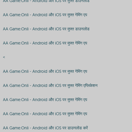
AA Game:Onli - Android और iOS पर मुफ्त डाउनलोड
AA Game:Onli - Android और iOS पर मुफ्त गेमिंग एप
AA Game:Onli - Android और iOS पर मुफ्त डाउनलोड
AA Game:Onli - Android और iOS पर मुफ्त गेमिंग एप
<
AA Game:Onli - Android और iOS पर मुफ्त गेमिंग एप
AA Game:Onli - Android और iOS पर मुफ्त गेमिंग एप्लिकेशन
AA Game:Onli - Android और iOS पर मुफ्त गेमिंग एप
AA Game:Onli - Android और iOS पर मुफ्त गेमिंग एप
AA Game:Onli - Android और iOS पर डाउनलोड करें