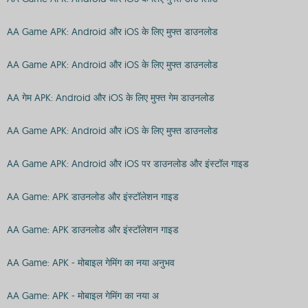
AA Game APK: Android और iOS के लिए मुफ्त डाउनलोड
AA Game APK: Android और iOS के लिए मुफ्त डाउनलोड
AA गेम APK: Android और iOS के लिए मुफ्त गेम डाउनलोड
AA Game APK: Android और iOS के लिए मुफ्त डाउनलोड
AA Game APK: Android और iOS पर डाउनलोड और इंस्टॉल गाइड
AA Game: APK डाउनलोड और इंस्टॉलेशन गाइड
AA Game: APK डाउनलोड और इंस्टॉलेशन गाइड
AA Game: APK - मोबाइल गेमिंग का नया अनुभव
AA Game: APK - मोबाइल गेमिंग का नया अ