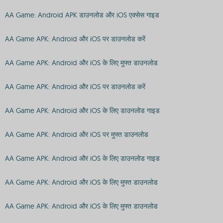
AA Game: Android APK डाउनलोड और iOS एक्सेस गाइड
AA Game APK: Android और iOS पर डाउनलोड करें
AA Game APK: Android और iOS के लिए मुफ्त डाउनलोड
AA Game APK: Android और iOS पर डाउनलोड करें
AA Game APK: Android और iOS के लिए डाउनलोड गाइड
AA Game APK: Android और iOS पर मुफ्त डाउनलोड
AA Game APK: Android और iOS के लिए डाउनलोड गाइड
AA Game APK: Android और iOS के लिए मुफ्त डाउनलोड
AA Game APK: Android और iOS के लिए मुफ्त डाउनलोड