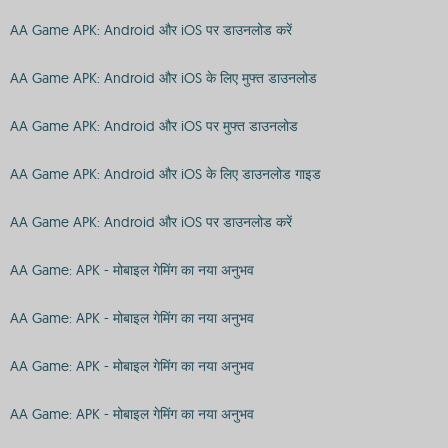
AA Game APK: Android और iOS पर डाउनलोड करें
AA Game APK: Android और iOS के लिए मुफ्त डाउनलोड
AA Game APK: Android और iOS पर मुफ्त डाउनलोड
AA Game APK: Android और iOS के लिए डाउनलोड गाइड
AA Game APK: Android और iOS पर डाउनलोड करें
AA Game: APK - मोबाइल गेमिंग का नया अनुभव
AA Game: APK - मोबाइल गेमिंग का नया अनुभव
AA Game: APK - मोबाइल गेमिंग का नया अनुभव
AA Game: APK - मोबाइल गेमिंग का नया अनुभव