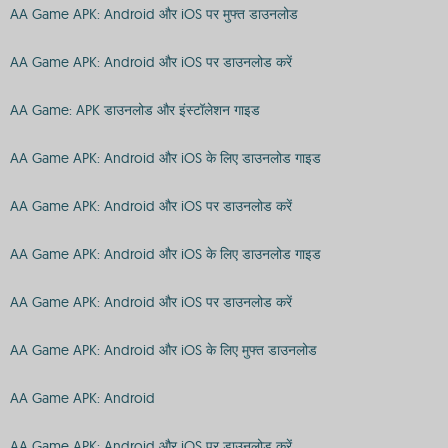
AA Game APK: Android और iOS पर मुफ्त डाउनलोड
AA Game APK: Android और iOS पर डाउनलोड करें
AA Game: APK डाउनलोड और इंस्टॉलेशन गाइड
AA Game APK: Android और iOS के लिए डाउनलोड गाइड
AA Game APK: Android और iOS पर डाउनलोड करें
AA Game APK: Android और iOS के लिए डाउनलोड गाइड
AA Game APK: Android और iOS पर डाउनलोड करें
AA Game APK: Android और iOS के लिए मुफ्त डाउनलोड
AA Game APK: Android
AA Game APK: Android और iOS पर डाउनलोड करें