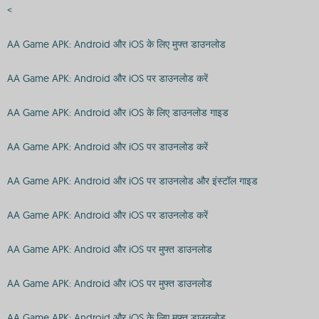
<
AA Game APK: Android और iOS के लिए मुफ्त डाउनलोड
AA Game APK: Android और iOS पर डाउनलोड करें
AA Game APK: Android और iOS के लिए डाउनलोड गाइड
AA Game APK: Android और iOS पर डाउनलोड करें
AA Game APK: Android और iOS पर डाउनलोड और इंस्टॉल गाइड
AA Game APK: Android और iOS पर डाउनलोड करें
AA Game APK: Android और iOS पर मुफ्त डाउनलोड
AA Game APK: Android और iOS पर मुफ्त डाउनलोड
AA Game APK: Android और iOS के लिए मुफ्त डाउनलोड