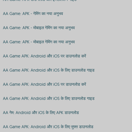
AA Game: APK - गेमिंग का नया अनुभव
AA Game: APK - मोबाइल गेमिंग का नया अनुभव
AA Game: APK - मोबाइल गेमिंग का नया अनुभव
AA Game APK: Android और iOS पर डाउनलोड करें
AA Game APK: Android और iOS के लिए डाउनलोड गाइड
AA Game APK: Android और iOS पर डाउनलोड करें
AA Game APK: Android और iOS के लिए डाउनलोड गाइड
AA गेम: Android और iOS के लिए APK डाउनलोड
AA Game APK: Android और iOS के लिए मुफ्त डाउनलोड