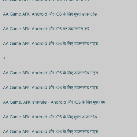
AA Game APK: Android और iOS के लिए मुफ्त डाउनलोड
AA Game APK: Android और iOS पर डाउनलोड करें
AA Game APK: Android और iOS के लिए डाउनलोड गाइड
<
AA Game APK: Android और iOS के लिए डाउनलोड गाइड
AA Game APK: Android और iOS के लिए डाउनलोड गाइड
AA Game: APK डाउनलोड - Android और iOS के लिए मुफ्त गेम
AA Game APK: Android और iOS के लिए मुफ्त डाउनलोड
AA Game APK: Android और iOS के लिए डाउनलोड गाइड