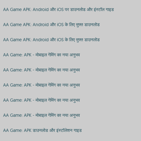
AA Game APK: Android और iOS पर डाउनलोड और इंस्टॉल गाइड
AA Game APK: Android और iOS के लिए मुफ्त डाउनलोड
AA Game APK: Android और iOS के लिए मुफ्त डाउनलोड
AA Game: APK - मोबाइल गेमिंग का नया अनुभव
AA Game: APK - मोबाइल गेमिंग का नया अनुभव
AA Game: APK - मोबाइल गेमिंग का नया अनुभव
AA Game: APK - मोबाइल गेमिंग का नया अनुभव
AA Game: APK - मोबाइल गेमिंग का नया अनुभव
AA Game: APK डाउनलोड और इंस्टॉलेशन गाइड