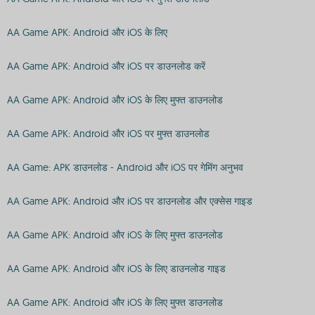
AA Game APK: Android और iOS के लिए
AA Game APK: Android और iOS पर डाउनलोड करें
AA Game APK: Android और iOS के लिए मुफ्त डाउनलोड
AA Game APK: Android और iOS पर मुफ्त डाउनलोड
AA Game: APK डाउनलोड - Android और iOS पर गेमिंग अनुभव
AA Game APK: Android और iOS पर डाउनलोड और एक्सेस गाइड
AA Game APK: Android और iOS के लिए मुफ्त डाउनलोड
AA Game APK: Android और iOS के लिए डाउनलोड गाइड
AA Game APK: Android और iOS के लिए मुफ्त डाउनलोड