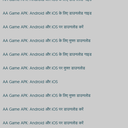
AA Game APK: Android और iOS के लिए डाउनलोड गाइड
AA Game APK: Android और iOS पर डाउनलोड करें
AA Game APK: Android और iOS के लिए मुफ्त डाउनलोड
AA Game APK: Android और iOS के लिए डाउनलोड गाइड
AA Game APK: Android और iOS पर मुफ्त डाउनलोड
AA Game APK: Android और iOS
AA Game APK: Android और iOS के लिए मुफ्त डाउनलोड
AA Game APK: Android और iOS पर डाउनलोड करें
AA Game APK: Android और iOS पर डाउनलोड करें