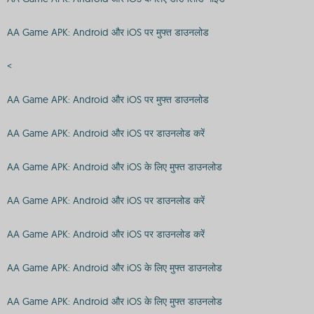
AA Game APK: Android और iOS पर मुफ्त डाउनलोड
<
AA Game APK: Android और iOS पर मुफ्त डाउनलोड
AA Game APK: Android और iOS पर डाउनलोड करें
AA Game APK: Android और iOS के लिए मुफ्त डाउनलोड
AA Game APK: Android और iOS पर डाउनलोड करें
AA Game APK: Android और iOS पर डाउनलोड करें
AA Game APK: Android और iOS के लिए मुफ्त डाउनलोड
AA Game APK: Android और iOS के लिए मुफ्त डाउनलोड