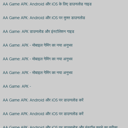
AA Game APK: Android और iOS के लिए डाउनलोड गाइड
AA Game APK: Android और iOS पर मुफ्त डाउनलोड
AA Game: APK डाउनलोड और इंस्टॉलेशन गाइड
AA Game: APK - मोबाइल गेमिंग का नया अनुभव
AA Game: APK - मोबाइल गेमिंग का नया अनुभव
AA Game: APK - मोबाइल गेमिंग का नया अनुभव
AA Game: APK -
AA Game APK: Android और iOS पर डाउनलोड करें
AA Game APK: Android और iOS पर डाउनलोड करें
AA Game APK: Android और iOS पर डाउनलोड और इंस्टॉल करने का तरीका