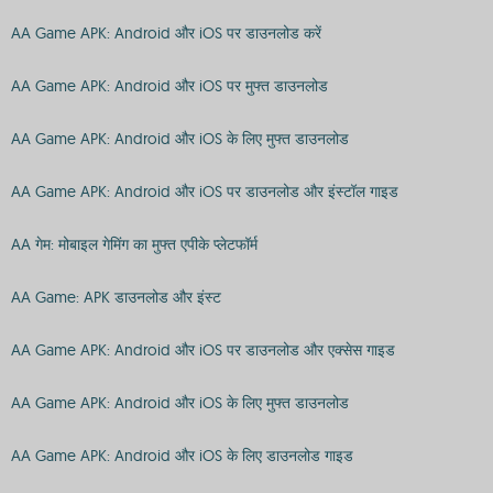
AA Game APK: Android और iOS पर डाउनलोड करें
AA Game APK: Android और iOS पर मुफ्त डाउनलोड
AA Game APK: Android और iOS के लिए मुफ्त डाउनलोड
AA Game APK: Android और iOS पर डाउनलोड और इंस्टॉल गाइड
AA गेम: मोबाइल गेमिंग का मुफ्त एपीके प्लेटफॉर्म
AA Game: APK डाउनलोड और इंस्ट
AA Game APK: Android और iOS पर डाउनलोड और एक्सेस गाइड
AA Game APK: Android और iOS के लिए मुफ्त डाउनलोड
AA Game APK: Android और iOS के लिए डाउनलोड गाइड