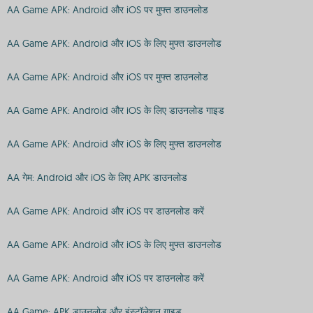
AA Game APK: Android और iOS पर मुफ्त डाउनलोड
AA Game APK: Android और iOS के लिए मुफ्त डाउनलोड
AA Game APK: Android और iOS पर मुफ्त डाउनलोड
AA Game APK: Android और iOS के लिए डाउनलोड गाइड
AA Game APK: Android और iOS के लिए मुफ्त डाउनलोड
AA गेम: Android और iOS के लिए APK डाउनलोड
AA Game APK: Android और iOS पर डाउनलोड करें
AA Game APK: Android और iOS के लिए मुफ्त डाउनलोड
AA Game APK: Android और iOS पर डाउनलोड करें
AA Game: APK डाउनलोड और इंस्टॉलेशन गाइड