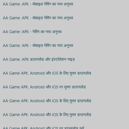
AA Game: APK - मोबाइल गेमिंग का नया अनुभव
AA Game: APK - मोबाइल गेमिंग का नया अनुभव
AA Game: APK - गेमिंग का नया अनुभव
AA Game: APK - मोबाइल गेमिंग का नया अनुभव
AA Game: APK डाउनलोड और इंस्टॉलेशन गाइड
AA Game APK: Android और iOS के लिए मुफ्त डाउनलोड
AA Game APK: Android और iOS पर मुफ्त डाउनलोड
AA Game APK: Android और iOS के लिए मुफ्त डाउनलोड
AA Game APK: Android और iOS के लिए मुफ्त डाउनलोड
AA Game APK: Android और iOS पर डाउनलोड करें