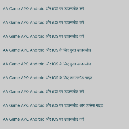
AA Game APK: Android और iOS पर डाउनलोड करें
AA Game APK: Android और iOS पर डाउनलोड करें
AA Game APK: Android और iOS पर डाउनलोड करें
AA Game APK: Android और iOS के लिए मुफ्त डाउनलोड
AA Game APK: Android और iOS के लिए मुफ्त डाउनलोड
AA Game APK: Android और iOS के लिए डाउनलोड गाइड
AA Game APK: Android और iOS पर डाउनलोड करें
AA Game APK: Android और iOS पर डाउनलोड और एक्सेस गाइड
AA Game APK: Android और iOS पर डाउनलोड करें