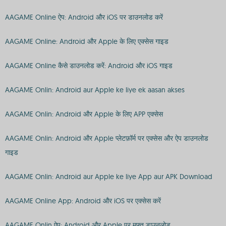
AAGAME Online ऐप: Android और iOS पर डाउनलोड करें
AAGAME Online: Android और Apple के लिए एक्सेस गाइड
AAGAME Online कैसे डाउनलोड करें: Android और iOS गाइड
AAGAME Onlin: Android aur Apple ke liye ek aasan akses
AAGAME Onlin: Android और Apple के लिए APP एक्सेस
AAGAME Onlin: Android और Apple प्लेटफ़ॉर्म पर एक्सेस और ऐप डाउनलोड
गाइड
AAGAME Onlin: Android aur Apple ke liye App aur APK Download
AAGAME Online App: Android और iOS पर एक्सेस करें
AAGAME Onlin ऐप: Android और Apple पर मुफ्त डाउनलोड