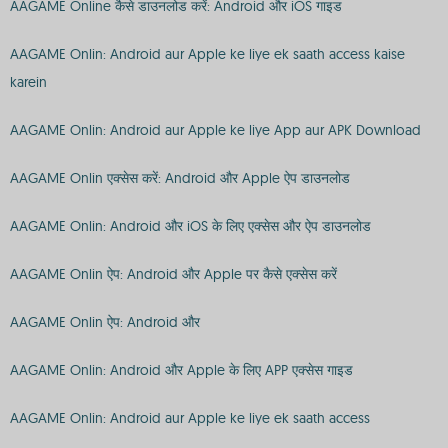
AAGAME Online कैसे डाउनलोड करें: Android और iOS गाइड
AAGAME Onlin: Android aur Apple ke liye ek saath access kaise
karein
AAGAME Onlin: Android aur Apple ke liye App aur APK Download
AAGAME Onlin एक्सेस करें: Android और Apple ऐप डाउनलोड
AAGAME Onlin: Android और iOS के लिए एक्सेस और ऐप डाउनलोड
AAGAME Onlin ऐप: Android और Apple पर कैसे एक्सेस करें
AAGAME Onlin ऐप: Android और
AAGAME Onlin: Android और Apple के लिए APP एक्सेस गाइड
AAGAME Onlin: Android aur Apple ke liye ek saath access