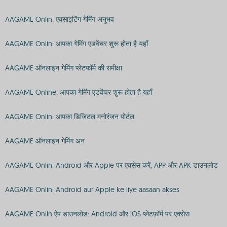
AAGAME Onlin: एक्साइटिंग गेमिंग अनुभव
AAGAME Onlin: आपका गेमिंग एडवेंचर शुरू होता है यहाँ
AAGAME ऑनलाइन गेमिंग प्लेटफॉर्म की समीक्षा
AAGAME Online: आपका गेमिंग एडवेंचर शुरू होता है यहाँ
AAGAME Onlin: आपका डिजिटल मनोरंजन पोर्टल
AAGAME ऑनलाइन गेमिंग अन
AAGAME Onlin: Android और Apple पर एक्सेस करें, APP और APK डाउनलोड
AAGAME Onlin: Android aur Apple ke liye aasaan akses
AAGAME Onlin ऐप डाउनलोड: Android और iOS प्लेटफ़ॉर्म पर एक्सेस