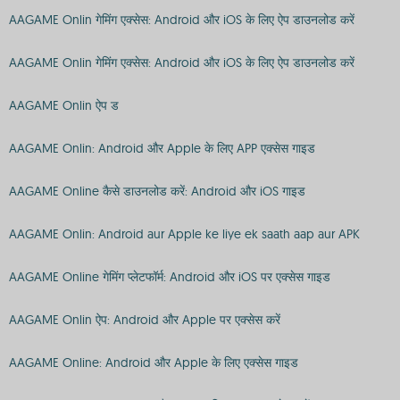
AAGAME Onlin गेमिंग एक्सेस: Android और iOS के लिए ऐप डाउनलोड करें
AAGAME Onlin गेमिंग एक्सेस: Android और iOS के लिए ऐप डाउनलोड करें
AAGAME Onlin ऐप ड
AAGAME Onlin: Android और Apple के लिए APP एक्सेस गाइड
AAGAME Online कैसे डाउनलोड करें: Android और iOS गाइड
AAGAME Onlin: Android aur Apple ke liye ek saath aap aur APK
AAGAME Online गेमिंग प्लेटफॉर्म: Android और iOS पर एक्सेस गाइड
AAGAME Onlin ऐप: Android और Apple पर एक्सेस करें
AAGAME Online: Android और Apple के लिए एक्सेस गाइड