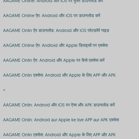
AAGAME Online: Android और iOS पर मुफ्त डाउनलोड करें
AAGAME Online ऐप: Android और iOS पर डाउनलोड करें
AAGAME Onlin ऐप डाउनलोड: Android और iOS प्लेटफ़ॉर्म गाइड
AAGAME Online ऐप: Android और Apple डिवाइसों पर एक्सेस
AAGAME Onlin ऐप: Android और Apple पर कैसे एक्सेस करें
AAGAME Onlin एक्सेस: Android और Apple के लिए APP और APK
<
AAGAME Onlin: Android और iOS पर ऐप्स और APK डाउनलोड करें
AAGAME Onlin: Android aur Apple ke liye APP aur APK एक्सेस
AAGAME Onlin एक्सेस: Android और Apple के लिए APP और APK