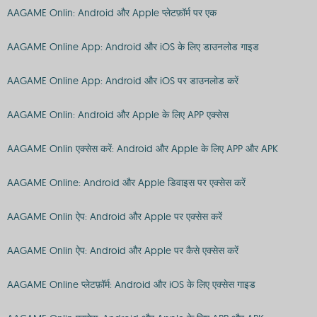
AAGAME Onlin: Android और Apple प्लेटफ़ॉर्म पर एक
AAGAME Online App: Android और iOS के लिए डाउनलोड गाइड
AAGAME Online App: Android और iOS पर डाउनलोड करें
AAGAME Onlin: Android और Apple के लिए APP एक्सेस
AAGAME Onlin एक्सेस करें: Android और Apple के लिए APP और APK
AAGAME Online: Android और Apple डिवाइस पर एक्सेस करें
AAGAME Onlin ऐप: Android और Apple पर एक्सेस करें
AAGAME Onlin ऐप: Android और Apple पर कैसे एक्सेस करें
AAGAME Online प्लेटफ़ॉर्म: Android और iOS के लिए एक्सेस गाइड