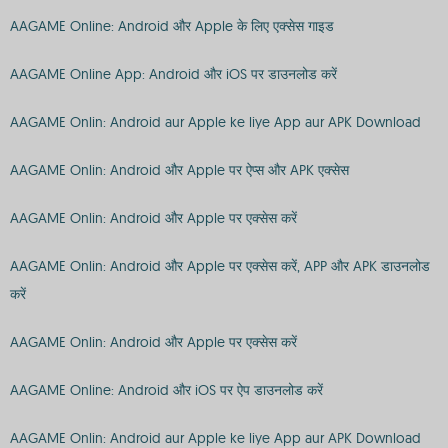
AAGAME Online: Android और Apple के लिए एक्सेस गाइड
AAGAME Online App: Android और iOS पर डाउनलोड करें
AAGAME Onlin: Android aur Apple ke liye App aur APK Download
AAGAME Onlin: Android और Apple पर ऐप्स और APK एक्सेस
AAGAME Onlin: Android और Apple पर एक्सेस करें
AAGAME Onlin: Android और Apple पर एक्सेस करें, APP और APK डाउनलोड
करें
AAGAME Onlin: Android और Apple पर एक्सेस करें
AAGAME Online: Android और iOS पर ऐप डाउनलोड करें
AAGAME Onlin: Android aur Apple ke liye App aur APK Download