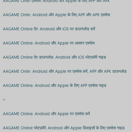
AAGAME Onlin एक्सेस: Android और Apple के लिए APP और APK
AAGAME Onlin: Android और Apple के लिए APP और APK एक्सेस
AAGAME Online ऐप: Android और iOS पर डाउनलोड करें
AAGAME Online: Android और Apple पर आसान एक्सेस
AAGAME Online ऐप डाउनलोड: Android और iOS प्लेटफ़ॉर्म गाइड
AAGAME Onlin: Android और Apple पर एक्सेस करें, APP और APK डाउनलोड
AAGAME Online: Android और Apple के लिए APP एक्सेस गाइड
<
AAGAME Online: Android और Apple पर एक्सेस करें
AAGAME Online प्लेटफ़ॉर्म: Android और Apple डिवाइसों के लिए एक्सेस गाइड