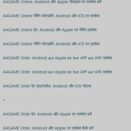
AAGAME Online: Android और Apple डिवाइस पर एक्सेस करें
AAGAME Online गेमिंग प्लेटफ़ॉर्म: Android और iOS पर एक्सेस
AAGAME Online ऐप: Android और Apple पर गेमिंग एक्सेस
AAGAME Online गेमिंग प्लेटफ़ॉर्म: Android और iOS पर एक्सेस
AAGAME Onlin: Android aur Apple ke liye APP aur APK एक्सेस
AAGAME Onlin: Android aur Apple ke liye APP aur APK एक्सेस
AAGAME Onlin ऐप डाउनलोड: Android और iOS प्लेटफ
<
AAGAME Onlin ऐप: Android और Apple पर एक्सेस करें
AAGAME Onlin: Android और Apple पर एक्सेस कैसे करें