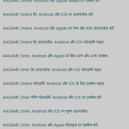
AAGAME Online: Android और Apple डिवाइस पर एक्सेस करें
AAGAME Online ऐप: Android और iOS पर डाउनलोड करें
AAGAME Online: Android और Apple पर ऐप्स और APK डाउनलोड करें
AAGAME Online ऐप डाउनलोड: Android और iOS प्लेटफ़ॉर्म गाइड
AAGAME Onlin: Android और Apple के लिए APP और APK एक्सेस
AAGAME Onlin ऐप डाउनलोड: Android और iOS प्लेटफ़ॉर्म गाइड
AAGAME Online प्लेटफ़ॉर्म: Android और iOS के लिए एक्सेस गाइड
AAGAME Onlin गेमिंग प्लेटफ़ॉर्म: Android और iOS पर एक्सेस करें
AAGAME Onlin: Android और iOS पर मुफ्त डाउनलोड
AAGAME Onlin: Android और Apple डिवाइस पर एक्सेस करें