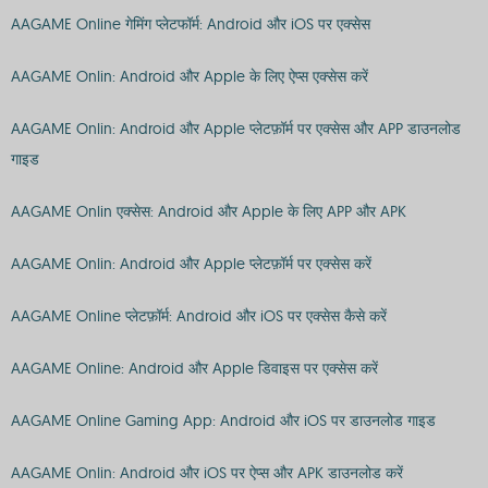
AAGAME Online गेमिंग प्लेटफॉर्म: Android और iOS पर एक्सेस
AAGAME Onlin: Android और Apple के लिए ऐप्स एक्सेस करें
AAGAME Onlin: Android और Apple प्लेटफ़ॉर्म पर एक्सेस और APP डाउनलोड
गाइड
AAGAME Onlin एक्सेस: Android और Apple के लिए APP और APK
AAGAME Onlin: Android और Apple प्लेटफ़ॉर्म पर एक्सेस करें
AAGAME Online प्लेटफ़ॉर्म: Android और iOS पर एक्सेस कैसे करें
AAGAME Online: Android और Apple डिवाइस पर एक्सेस करें
AAGAME Online Gaming App: Android और iOS पर डाउनलोड गाइड
AAGAME Onlin: Android और iOS पर ऐप्स और APK डाउनलोड करें