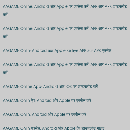
AAGAME Online: Android और Apple पर एक्सेस करें, APP और APK डाउनलोड
करें
AAGAME Online: Android और Apple पर एक्सेस करें, APP और APK डाउनलोड
करें
AAGAME Onlin: Android aur Apple ke liye APP aur APK एक्सेस
AAGAME Online: Android और Apple पर एक्सेस करें, APP और APK डाउनलोड
करें
AAGAME Online App: Android और iOS पर डाउनलोड करें
AAGAME Onlin ऐप: Android और Apple पर एक्सेस करें
AAGAME Onlin: Android और Apple पर एक्सेस करें
AAGAME Onlin एक्सेस: Android और Apple ऐप डाउनलोड गाइड