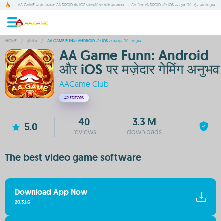
AA.GAME ऐप डाउनलोड: ANDROID और IOS प्लेटफ़ॉर्म पर गेमिंग का आनंद
AA गेम्स: ANDROID और IOS पर मुफ्त गेमिंग ऐप्स का अनुभव
HOME
/
होमपेज
/
AA GAME FUNN: ANDROID और IOS पर मज़ेदार गेमिंग अनुभव
AA Game Funn: Android
और iOS पर मज़ेदार गेमिंग अनुभव
AAGame Club
#2
EDITORS
40
3.3 M
5.0
reviews
downloads
The best video game software
Download App Now
20.3.1.6