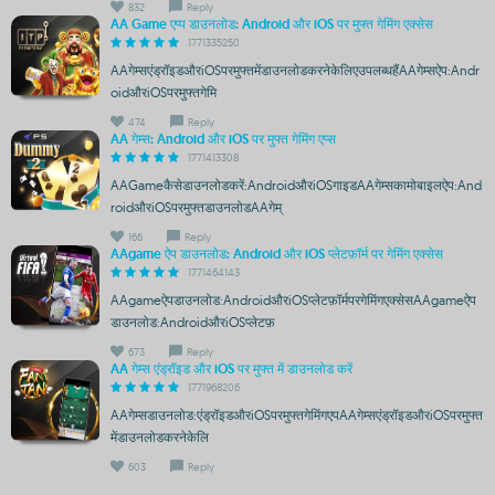
832
Reply
AA Game एप्प डाउनलोड: Android और iOS पर मुफ्त गेमिंग एक्सेस
1771335250
AAगेम्सएंड्रॉइडऔरiOSपरमुफ्तमेंडाउनलोडकरनेकेलिएउपलब्धहैंAAगेम्सऐप:Andr
oidऔरiOSपरमुफ्तगेमि
474
Reply
AA गेम्स: Android और iOS पर मुफ्त गेमिंग एप्स
1771413308
AAGameकैसेडाउनलोडकरें:AndroidऔरiOSगाइडAAगेम्सकामोबाइलऐप:And
roidऔरiOSपरमुफ्तडाउनलोडAAगेम्
166
Reply
AAgame ऐप डाउनलोड: Android और iOS प्लेटफ़ॉर्म पर गेमिंग एक्सेस
1771464143
AAgameऐपडाउनलोड:AndroidऔरiOSप्लेटफ़ॉर्मपरगेमिंगएक्सेसAAgameऐप
डाउनलोड:AndroidऔरiOSप्लेटफ़
673
Reply
AA गेम्स एंड्रॉइड और iOS पर मुफ्त में डाउनलोड करें
1771968206
AAगेम्सडाउनलोड:एंड्रॉइडऔरiOSपरमुफ्तगेमिंगएपAAगेम्सएंड्रॉइडऔरiOSपरमुफ्त
मेंडाउनलोडकरनेकेलि
603
Reply