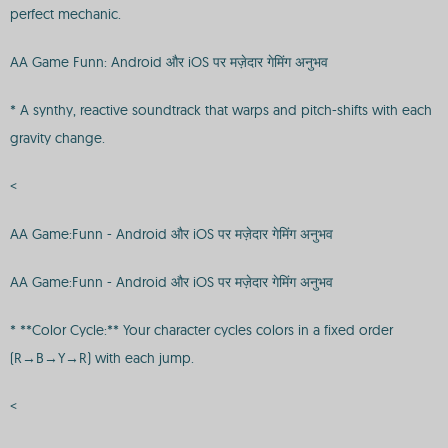
perfect mechanic.
AA Game Funn: Android और iOS पर मज़ेदार गेमिंग अनुभव
* A synthy, reactive soundtrack that warps and pitch-shifts with each
gravity change.
<
AA Game:Funn - Android और iOS पर मज़ेदार गेमिंग अनुभव
AA Game:Funn - Android और iOS पर मज़ेदार गेमिंग अनुभव
* **Color Cycle:** Your character cycles colors in a fixed order
(R→B→Y→R) with each jump.
<