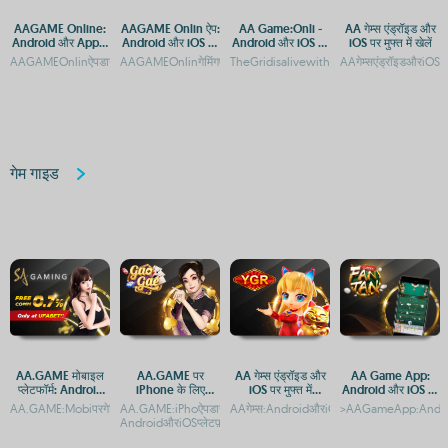
AAGAME Online:
AAGAME Onlin ऐप:
AA Game:Onli -
AA गेम्स एंड्रॉइड और
Android और Apple
Android और iOS पर
Android और iOS पर
iOS पर मुफ्त में खेलें
के लिए APP और APK
मुफ्त डाउनलोड
मुफ्त गेमिंग एप
AAGAMEOnlinऐपडाउनलोड:AndroidऔरiOSप्लेटफ़ॉर्मपरएक्सेसAAGAMEOnlin:AndroidऔरAp
AAGAMEOnlinगेमिंगएक्सेस:AndroidऔरiOSकेलिएAPPऔरAPKAAGAME
TheGridisalivewiththreats.Patrol**Sentr
AAगेम्सएंड्रॉइडऔरiOSप
एक्सेस
गेम गाइड
AA.GAME मोबाइल
AA.GAME पर
AA गेम्स एंड्रॉइड और
AA Game App:
प्लेटफॉर्म: Android
iPhone के लिए
iOS पर मुफ्त में
Android और iOS पर
और iOS के लिए ऐप
Genshin Impact
डाउनलोड करें
मुफ्त डाउनलोड और
AA.GAME:Mobiपरगेमिंगएप्सऔरAPKडाउनलोडकरें|AndroidऔरAppleप्लेटफ़ॉर्मAA.GAMEमोबाइलप्
AA.GAME:iPhoऐपडाउनलोड-
AAगेम्स:AndroidऔरiOSपरमुफ्तगेमिंगकाअनुभव
>AAGameApp:Androi
डाउनलोड गाइड
APK डाउनलोड करें
एक्सेस
AndroidऔरiOSप्लेटफ़ॉर्मपरएक्सेसAA.GAMEसेiPhoneपरGenshinImp