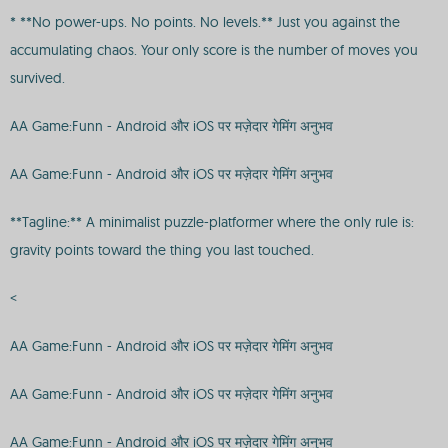
* **No power-ups. No points. No levels.** Just you against the
accumulating chaos. Your only score is the number of moves you
survived.
AA Game:Funn - Android और iOS पर मज़ेदार गेमिंग अनुभव
AA Game:Funn - Android और iOS पर मज़ेदार गेमिंग अनुभव
**Tagline:** A minimalist puzzle-platformer where the only rule is:
gravity points toward the thing you last touched.
<
AA Game:Funn - Android और iOS पर मज़ेदार गेमिंग अनुभव
AA Game:Funn - Android और iOS पर मज़ेदार गेमिंग अनुभव
AA Game:Funn - Android और iOS पर मज़ेदार गेमिंग अनुभव