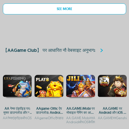
SEE MORE
【AAGame Club】 पर आधारित नौ वेबसाइट अनुभाग:
AA गेम्स एंड्रॉइड पर:
AAgame Offic ऐप
AA.GAME:Mobi पर
AA.GAME पर
मुफ्त डाउनलोड और प्ले
डाउनलोड: Android
मोबाइल गेमिंग का आनंद
Android और iOS के
गाइड
और iOS प्लेटफ़ॉर्म पर
लें - Android और
लिए मोबाइल गेम्स
AAगेम्सएंड्रॉइडऔरiOSकेलिएडाउनलोडगाइडAAGame:AndroidऔरiOSपरडाउनलोडऔरएक्सेसगा
AAgameOfficऐपडाउनलोड:AndroidऔरiOSप्लेटफ़ॉर्मपरगेमिंगएक्सेसA
AA.GAME:MobiपरAndroidऔरiOSकेलिएगेमिंग
AA.GAMEपरGenshinIm
एक्सेस गाइड
iOS के लिए एक्सेस
डाउनलोड करें
AndroidऔरiOSकेलिएऐपडाउन