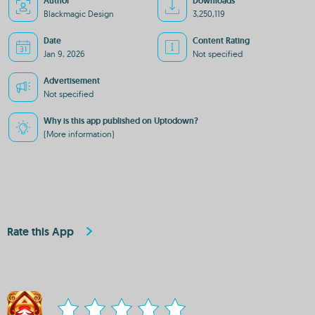
Author
Downloads
Blackmagic Design
3,250,119
Date
Content Rating
Jan 9, 2026
Not specified
Advertisement
Not specified
Why is this app published on Uptodown?
(More information)
Rate this App