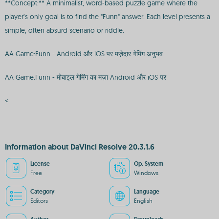
**Concept:** A minimalist, word-based puzzle game where the
player’s only goal is to find the "Funn" answer. Each level presents a
simple, often absurd scenario or riddle.
AA Game:Funn - Android और iOS पर मज़ेदार गेमिंग अनुभव
AA Game:Funn - मोबाइल गेमिंग का मज़ा Android और iOS पर
<
Information about DaVinci Resolve 20.3.1.6
License
Op. System
Free
Windows
Category
Language
Editors
English