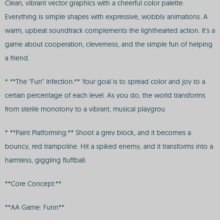
Clean, vibrant vector graphics with a cheerful color palette.
Everything is simple shapes with expressive, wobbly animations. A
warm, upbeat soundtrack complements the lighthearted action. It’s a
game about cooperation, cleverness, and the simple fun of helping
a friend.
* **The "Fun" Infection:** Your goal is to spread color and joy to a
certain percentage of each level. As you do, the world transforms
from sterile monotony to a vibrant, musical playgrou
* **Paint Platforming:** Shoot a grey block, and it becomes a
bouncy, red trampoline. Hit a spiked enemy, and it transforms into a
harmless, giggling fluffball.
**Core Concept:**
**AA Game: Funn**