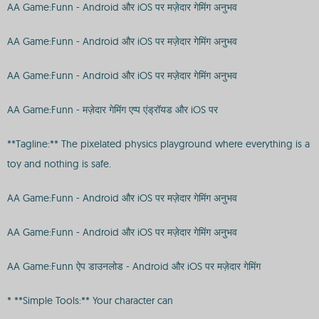
AA Game:Funn - Android और iOS पर मज़ेदार गेमिंग अनुभव
AA Game:Funn - Android और iOS पर मज़ेदार गेमिंग अनुभव
AA Game:Funn - Android और iOS पर मज़ेदार गेमिंग अनुभव
AA Game:Funn - मज़ेदार गेमिंग एप्प एंड्रॉयड और iOS पर
**Tagline:** The pixelated physics playground where everything is a
toy and nothing is safe.
AA Game:Funn - Android और iOS पर मज़ेदार गेमिंग अनुभव
AA Game:Funn - Android और iOS पर मज़ेदार गेमिंग अनुभव
AA Game:Funn ऐप डाउनलोड - Android और iOS पर मज़ेदार गेमिंग
* **Simple Tools:** Your character can