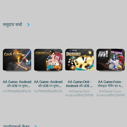
समुदाय चर्चा
AA Game: Android
AA Game: Android
AA Game:Onli -
AA Game:Funn -
और iOS पर मुफ्त
और iOS पर मुफ्त
Android और iOS पर
मोबाइल गेमिंग का मज़ा
डाउनलोड और एक्सेस
डाउनलोड और एक्सेस
मुफ्त डाउनलोड
Android और iOS पर
AAगेम्सएंड्रॉइडऔरiOSपरमुफ्तमेंडाउनलोडकरेंAAGameडाउनलोड:AndroidऔरiOSपरमुफ्तगेमिंगएक्स
AAगेम्सएंड्रॉइडऔरiOSपरमुफ्तमेंडाउनलोडकरेंAAगेम्सएंड्रॉइडऔरiOSपरमुफ्तगेम
AAGame:Onli-
AAGame:Funn-
गाइड
गाइड
AndroidऔरiOSपरडाउनलोडकरें**AAGame:On
AndroidऔरiOSपरमज़ेदा
उपयोगकर्ता केंद्र