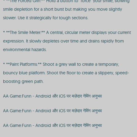
* **The Forced Grin:** Hold a button to "force" your smile, slowing
smile depletion for a short burst but making you move slightly
slower. Use it strategically for tough sections.
* **The Smile Meter:** A central, circular meter displays your current
expression. It slowly depletes over time and drains rapidly from
environmental hazards.
* **Paint Platforms:** Shoot a grey wall to create a temporary,
bouncy blue platform. Shoot the floor to create a slippery, speed-
boosting green path.
AA Game:Funn - Android और iOS पर मज़ेदार गेमिंग अनुभव
AA Game:Funn - Android और iOS पर मज़ेदार गेमिंग अनुभव
AA Game:Funn - Android और iOS पर मज़ेदार गेमिंग अनुभव