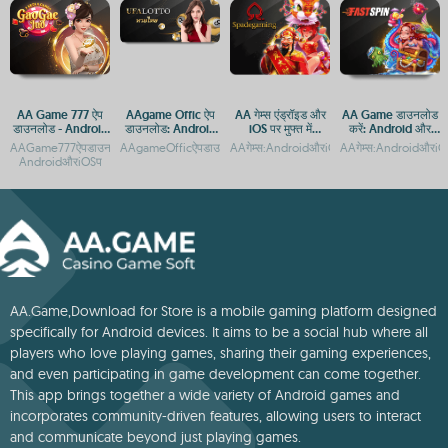
AA Game 777 ऐप
AAgame Offic ऐप
AA गेम्स एंड्रॉइड और
AA Game डाउनलोड
डाउनलोड - Android
डाउनलोड: Android
iOS पर मुफ्त में
करें: Android और
और iOS पर मज़ेदार
और iOS प्लेटफ़ॉर्म पर
डाउनलोड करें
iOS के लिए मुफ्त गेमिंग
AAGame777ऐपडाउनलोड:AndroidऔरiOSप्लेटफ़ॉर्मपरगेमिंगएक्सेसAAGame777ऐपडाउनलोड-
AAgameOfficऐपडाउनलोड:AndroidऔरiOSप्लेटफ़ॉर्मपरगेमिंगएक्सेसA
AAगेम्स:AndroidऔरiOSपरमुफ्तगेमिंगएप्सAAगेम्सए
AAगेम्स:AndroidऔरiOS
गेमिंग
एक्सेस गाइड
ऐप
AndroidऔरiOSप
AA.Game,Download for Store is a mobile gaming platform designed
specifically for Android devices. It aims to be a social hub where all
players who love playing games, sharing their gaming experiences,
and even participating in game development can come together.
This app brings together a wide variety of Android games and
incorporates community-driven features, allowing users to interact
and communicate beyond just playing games.