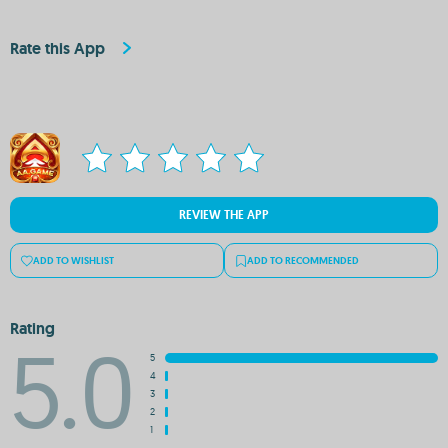
Rate this App
REVIEW THE APP
ADD TO WISHLIST
ADD TO RECOMMENDED
Rating
5.0
5
4
3
2
1