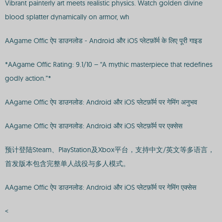
Vibrant painterly art meets realistic physics. Watch golden divine
blood splatter dynamically on armor, wh
AAgame Offic ऐप डाउनलोड - Android और iOS प्लेटफ़ॉर्म के लिए पूरी गाइड
*AAgame Offic Rating: 9.1/10 – “A mythic masterpiece that redefines
godly action.”*
AAgame Offic ऐप डाउनलोड: Android और iOS प्लेटफ़ॉर्म पर गेमिंग अनुभव
AAgame Offic ऐप डाउनलोड: Android और iOS प्लेटफ़ॉर्म पर एक्सेस
预计登陆Steam、PlayStation及Xbox平台，支持中文/英文等多语言，
首发版本包含完整单人战役与多人模式。
AAgame Offic ऐप डाउनलोड: Android और iOS प्लेटफ़ॉर्म पर गेमिंग एक्सेस
<