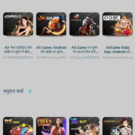
AA गेम्स एंड्रॉइड और
AA Game: Android
AA.Game पर मुफ्त
AAGame India
iOS पर मुफ्त में खेलने
और iOS पर मुफ्त
गेम डाउनलोड करें:
App: Android और
के लिए डाउनलोड करें
डाउनलोड और एक्सेस
Android और iOS के
iOS पर डाउनलोड करें
AAगेम्सएंड्रॉइडऔरiOSपरमुफ्तमेंडाउनलोडकरेंAAगेम्सऐप:AndroidऔरiOSपरमुफ्तगेमिंगकाआनंदAAG
AAगेम्स:AndroidऔरiOSकेलिएमुफ्तगेमिंगऐप्सAAGameकैसेडाउनलोडकर
AA.Gameपरगेमिंगएप्सऔरAPKडाउनलोडकरें:Andro
AAGameIndia:Androi
लिए पूरी गाइड
समुदाय चर्चा