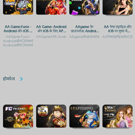
AA Game:Funn -
AA Game: Android
AAgame ऐप
AA गेम्स एंड्रॉइड और
Android और iOS पर
और iOS के लिए APK
डाउनलोड: Android
iOS पर मुफ्त में
मज़ेदार गेमिंग अनुभव
डाउनलोड
और iOS प्लेटफ़ॉर्म पर
डाउनलोड करें
AAGame:Funn-
AAGameAPK:AndroidऔरiOSपरमुफ्तडाउनलोडAAGameAPK:Androi
AAgameऐपडाउनलोड:AndroidऔरiOSप्लेटफ़ॉर्म
AAगेम्सएंड्रॉइडऔरiOSपर
गेमिंग एक्सेस
AndroidऔरiOSपरमज़ेदारगेमिंगअनुभवAAGame:Funn-
AndroidऔरiOSपरमज़ेदारगेमिंगअनुभव
होमपेज