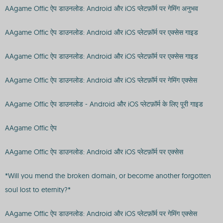
AAgame Offic ऐप डाउनलोड: Android और iOS प्लेटफ़ॉर्म पर गेमिंग अनुभव
AAgame Offic ऐप डाउनलोड: Android और iOS प्लेटफ़ॉर्म पर एक्सेस गाइड
AAgame Offic ऐप डाउनलोड: Android और iOS प्लेटफ़ॉर्म पर एक्सेस गाइड
AAgame Offic ऐप डाउनलोड: Android और iOS प्लेटफ़ॉर्म पर गेमिंग एक्सेस
AAgame Offic ऐप डाउनलोड - Android और iOS प्लेटफ़ॉर्म के लिए पूरी गाइड
AAgame Offic ऐप
AAgame Offic ऐप डाउनलोड: Android और iOS प्लेटफ़ॉर्म पर एक्सेस
*Will you mend the broken domain, or become another forgotten
soul lost to eternity?*
AAgame Offic ऐप डाउनलोड: Android और iOS प्लेटफ़ॉर्म पर गेमिंग एक्सेस