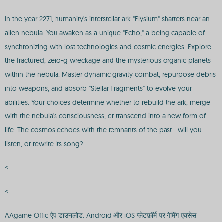
In the year 2271, humanity's interstellar ark "Elysium" shatters near an
alien nebula. You awaken as a unique "Echo," a being capable of
synchronizing with lost technologies and cosmic energies. Explore
the fractured, zero-g wreckage and the mysterious organic planets
within the nebula. Master dynamic gravity combat, repurpose debris
into weapons, and absorb "Stellar Fragments" to evolve your
abilities. Your choices determine whether to rebuild the ark, merge
with the nebula's consciousness, or transcend into a new form of
life. The cosmos echoes with the remnants of the past—will you
listen, or rewrite its song?
<
<
AAgame Offic ऐप डाउनलोड: Android और iOS प्लेटफ़ॉर्म पर गेमिंग एक्सेस