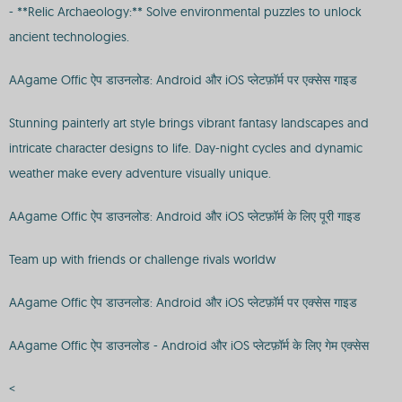
- **Relic Archaeology:** Solve environmental puzzles to unlock
ancient technologies.
AAgame Offic ऐप डाउनलोड: Android और iOS प्लेटफ़ॉर्म पर एक्सेस गाइड
Stunning painterly art style brings vibrant fantasy landscapes and
intricate character designs to life. Day-night cycles and dynamic
weather make every adventure visually unique.
AAgame Offic ऐप डाउनलोड: Android और iOS प्लेटफ़ॉर्म के लिए पूरी गाइड
Team up with friends or challenge rivals worldw
AAgame Offic ऐप डाउनलोड: Android और iOS प्लेटफ़ॉर्म पर एक्सेस गाइड
AAgame Offic ऐप डाउनलोड - Android और iOS प्लेटफ़ॉर्म के लिए गेम एक्सेस
<