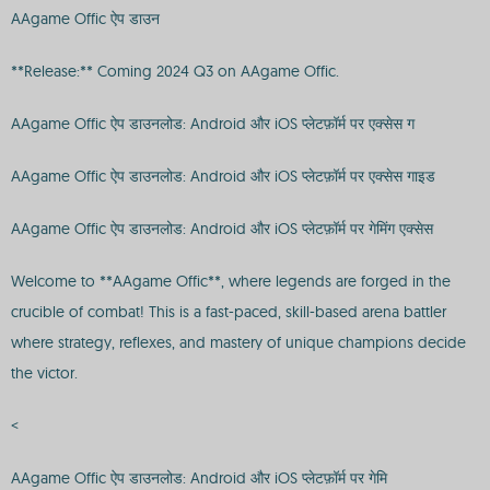
AAgame Offic ऐप डाउन
**Release:** Coming 2024 Q3 on AAgame Offic.
AAgame Offic ऐप डाउनलोड: Android और iOS प्लेटफ़ॉर्म पर एक्सेस ग
AAgame Offic ऐप डाउनलोड: Android और iOS प्लेटफ़ॉर्म पर एक्सेस गाइड
AAgame Offic ऐप डाउनलोड: Android और iOS प्लेटफ़ॉर्म पर गेमिंग एक्सेस
Welcome to **AAgame Offic**, where legends are forged in the
crucible of combat! This is a fast-paced, skill-based arena battler
where strategy, reflexes, and mastery of unique champions decide
the victor.
<
AAgame Offic ऐप डाउनलोड: Android और iOS प्लेटफ़ॉर्म पर गेमि