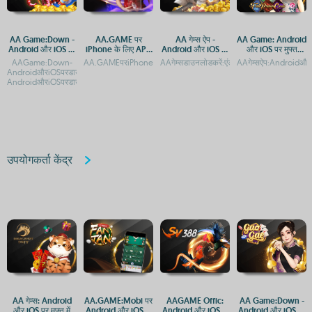
AA Game:Down -
AA.GAME पर
AA गेम्स ऐप -
AA Game: Android
Android और iOS पर
iPhone के लिए APK
Android और iOS पर
और iOS पर मुफ्त
डाउनलोड और एक्सेस
डाउनलोड और गेम
मुफ्त गेमिंग का आनंद
डाउनलोड और एक्सेस
AAGame:Down-
AA.GAMEपरiPhoneकेलिएAPKडाउनलोडऔरइंस्टॉलगाइडAA.GAMEपरiP
AAगेम्सडाउनलोडकरें:एंड्रॉइडऔरiOSपरमुफ्तगेमि
AAगेम्सऐप:AndroidऔरA
गाइड
एक्सेस गाइड
गाइड
AndroidऔरiOSपरडाउनलोडकरेंAAGame:Down-
AndroidऔरiOSपरडाउनलोडऔरएक्सेसगाइडAAGame
उपयोगकर्ता केंद्र
AA गेम्स: Android
AA.GAME:Mobi पर
AAGAME Offic:
AA Game:Down -
और iOS पर मुफ्त में
Android और iOS के
Android और iOS के
Android और iOS पर