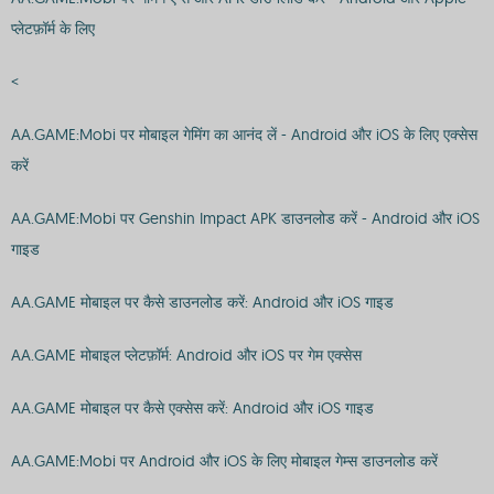
प्लेटफ़ॉर्म के लिए
<
AA.GAME:Mobi पर मोबाइल गेमिंग का आनंद लें - Android और iOS के लिए एक्सेस
करें
AA.GAME:Mobi पर Genshin Impact APK डाउनलोड करें - Android और iOS
गाइड
AA.GAME मोबाइल पर कैसे डाउनलोड करें: Android और iOS गाइड
AA.GAME मोबाइल प्लेटफ़ॉर्म: Android और iOS पर गेम एक्सेस
AA.GAME मोबाइल पर कैसे एक्सेस करें: Android और iOS गाइड
AA.GAME:Mobi पर Android और iOS के लिए मोबाइल गेम्स डाउनलोड करें