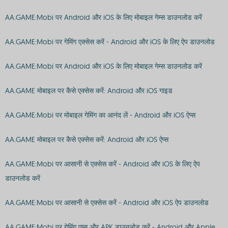
AA.GAME:Mobi पर Android और iOS के लिए मोबाइल गेम्स डाउनलोड करें
AA.GAME:Mobi पर गेमिंग एक्सेस करें - Android और iOS के लिए ऐप डाउनलोड
AA.GAME:Mobi पर Android और iOS के लिए मोबाइल गेम्स डाउनलोड करें
AA.GAME मोबाइल पर कैसे एक्सेस करें: Android और iOS गाइड
AA.GAME:Mobi पर मोबाइल गेमिंग का आनंद लें - Android और iOS ऐप्स
AA.GAME मोबाइल पर कैसे एक्सेस करें: Android और iOS ऐप्स
AA.GAME:Mobi पर आसानी से एक्सेस करें - Android और iOS के लिए ऐप
डाउनलोड करें
AA.GAME:Mobi पर आसानी से एक्सेस करें - Android और iOS ऐप डाउनलोड
AA.GAME:Mobi पर गेमिंग एप्स और APK डाउनलोड करें - Android और Apple