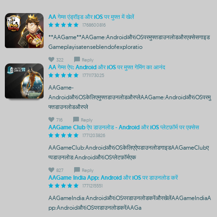
AA गेम्स एंड्रॉइड और iOS पर मुफ्त में खेलें
1768600816
**AAGame**AAGame:AndroidऔरiOSपरमुफ्तडाउनलोडऔरएक्सेसगाइड
Gameplayisatenseblendofexploratio
322
Reply
AA गेम्स ऐप: Android और iOS पर मुफ्त गेमिंग का आनंद
1771173025
AAGame-
AndroidऔरiOSकेलिएमुफ्तडाउनलोडऔरप्लेAAGame:AndroidऔरiOSपरमु
फ्तडाउनलोडऔरप्ले
716
Reply
AAGame Club ऐप डाउनलोड - Android और iOS प्लेटफ़ॉर्म पर एक्सेस
1771203826
AAGameClub:AndroidऔरiOSकेलिएऐपडाउनलोडगाइडAAGameClubए
प्पडाउनलोड:AndroidऔरiOSप्लेटफ़ॉर्मएक
827
Reply
AAGame India App: Android और iOS पर डाउनलोड करें
1771215551
AAGameIndia:AndroidऔरiOSपरडाउनलोडकरेंऔरखेलेंAAGameIndiaA
pp:AndroidऔरiOSपरडाउनलोडकरेंAAGa