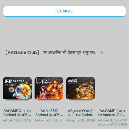
SEE MORE
【AAGame Club】 पर आधारित नौ वेबसाइट अनुभाग:
AAGAME Offic ऐप:
AA गेम APK:
AAgame Offic ऐप
AA.GAME मोबाइल
Android और iOS पर
Android और iOS के
डाउनलोड: Android
ऐप: Android और iOS
डाउनलोड करें
लिए मुफ्त डाउनलोड
और iOS प्लेटफ़ॉर्म पर
पर आसान एक्सेस
AAGAMEOfficऐप:AndroidऔरAppleपरडाउनलोडकरेंAAGAMEOfficऐप:AndroidऔरAppleपरड
AAGameAPK:AndroidऔरiOSपरडाउनलोडकरेंAAGameAPK:Androi
AAgameOfficऐपडाउनलोड:AndroidऔरiOSप्लेटफ
AA.GAME:Mobiपरमोबाइल
एक्सेस गाइड
AndroidऔरiOSडाउनलो