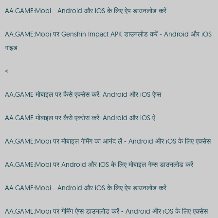
AA.GAME:Mobi - Android और iOS के लिए ऐप डाउनलोड करें
AA.GAME:Mobi पर Genshin Impact APK डाउनलोड करें - Android और iOS
गाइड
<
AA.GAME मोबाइल पर कैसे एक्सेस करें: Android और iOS ऐप्स
AA.GAME मोबाइल पर कैसे एक्सेस करें: Android और iOS ऐ
AA.GAME:Mobi पर मोबाइल गेमिंग का आनंद लें - Android और iOS के लिए एक्सेस
AA.GAME:Mobi पर Android और iOS के लिए मोबाइल गेम्स डाउनलोड करें
AA.GAME:Mobi - Android और iOS के लिए ऐप डाउनलोड करें
AA.GAME:Mobi पर गेमिंग ऐप्स डाउनलोड करें - Android और iOS के लिए एक्सेस