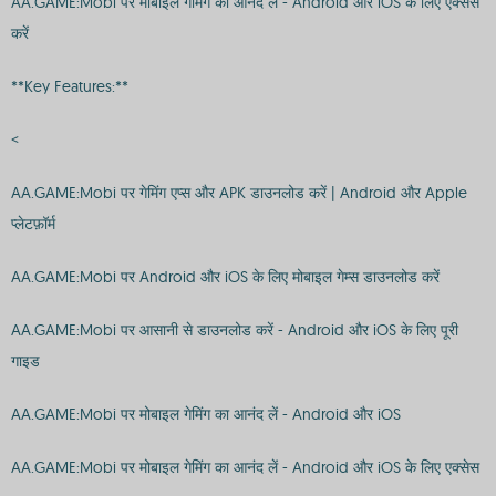
AA.GAME:Mobi पर मोबाइल गेमिंग का आनंद लें - Android और iOS के लिए एक्सेस
करें
**Key Features:**
<
AA.GAME:Mobi पर गेमिंग एप्स और APK डाउनलोड करें | Android और Apple
प्लेटफ़ॉर्म
AA.GAME:Mobi पर Android और iOS के लिए मोबाइल गेम्स डाउनलोड करें
AA.GAME:Mobi पर आसानी से डाउनलोड करें - Android और iOS के लिए पूरी
गाइड
AA.GAME:Mobi पर मोबाइल गेमिंग का आनंद लें - Android और iOS
AA.GAME:Mobi पर मोबाइल गेमिंग का आनंद लें - Android और iOS के लिए एक्सेस