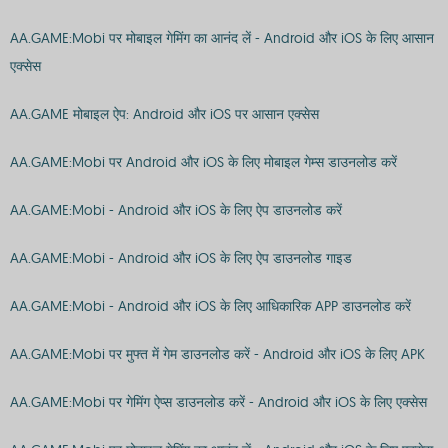
AA.GAME:Mobi पर मोबाइल गेमिंग का आनंद लें - Android और iOS के लिए आसान
एक्सेस
AA.GAME मोबाइल ऐप: Android और iOS पर आसान एक्सेस
AA.GAME:Mobi पर Android और iOS के लिए मोबाइल गेम्स डाउनलोड करें
AA.GAME:Mobi - Android और iOS के लिए ऐप डाउनलोड करें
AA.GAME:Mobi - Android और iOS के लिए ऐप डाउनलोड गाइड
AA.GAME:Mobi - Android और iOS के लिए आधिकारिक APP डाउनलोड करें
AA.GAME:Mobi पर मुफ्त में गेम डाउनलोड करें - Android और iOS के लिए APK
AA.GAME:Mobi पर गेमिंग ऐप्स डाउनलोड करें - Android और iOS के लिए एक्सेस