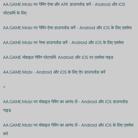
AA.GAME:Mobi पर गेमिंग ऐप्स और APK डाउनलोड करें - Android और iOS
प्लेटफ़ॉर्म के लिए
AA.GAME:Mobi पर गेमिंग ऐप्स डाउनलोड करें - Android और iOS के लिए एक्सेस
AA.GAME:Mobi पर गेम्स डाउनलोड करें - Android और iOS के लिए एक्सेस
AA.GAME मोबाइल गेमिंग प्लेटफॉर्म: Android और iOS पर एक्सेस गाइड
AA.GAME:Mobi - Android और iOS के लिए ऐप डाउनलोड करें
<
AA.GAME:Mobi पर मोबाइल गेमिंग का आनंद लें - Android और iOS डाउनलोड
गाइड
AA.GAME:Mobi पर मोबाइल गेमिंग का आनंद लें - Android और iOS के लिए एक्सेस
करे