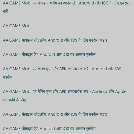
AA.GAME:Mobi पर मोबाइल गेमिंग का आनंद लें - Android और iOS के लिए एक्सेस
करें
AA.GAME:Mobi
AA.GAME मोबाइल प्लेटफ़ॉर्म: Android और iOS के लिए एक्सेस गाइड
AA.GAME मोबाइल ऐप: Android और iOS पर आसान एक्सेस
AA.GAME:Mobi पर गेमिंग एप्स और APK डाउनलोड करें | Android और iOS
एक्सेस
AA.GAME:Mobi पर गेमिंग एप्स और APK डाउनलोड करें - Android और Apple
प्लेटफ़ॉर्म के लिए
AA.GAME मोबाइल प्लेटफ़ॉर्म: Android और iOS के लिए एक्सेस गाइड
AA.GAME मोबाइल ऐप: Android और iOS पर आसान एक्सेस