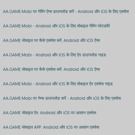
AA.GAME:Mobi पर गेमिंग ऐप्स डाउनलोड करें - Android और iOS के लिए एक्सेस
AA.GAME:Mobi - Android और iOS के लिए मोबाइल गेमिंग प्लेटफ़ॉर्म
AA.GAME मोबाइल पर कैसे एक्सेस करें: Android और iOS ऐप्स
AA.GAME:Mobi - Android और iOS के लिए ऐप डाउनलोड गाइड
AA.GAME मोबाइल पर कैसे एक्सेस करें: Android और iOS ऐप्स
AA.GAME:Mobi - Android और iOS के लिए मोबाइल ऐप एक्सेस गाइड
AA.GAME:Mobi पर गेम्स डाउनलोड करें - Android और iOS के लिए एक्सेस
AA.GAME मोबाइल ऐप: Android और iOS पर आसान एक्सेस
AA.GAME मोबाइल APP: Android और iOS पर आसान एक्सेस