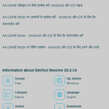
AA.GAME मोबाइल पर कैसे एक्सेस करें: Android और iOS गाइड
AA.GAME:Mobi पर आसानी से एक्सेस करें - Android और iOS के लिए ऐप
डाउनलोड करें
AA.GAME:Mobi - Android और iOS के लिए ऐप डाउनलोड करें
AA.GAME:Mobi पर गेमिंग एक्सेस - Android और iOS के लिए APP और APK
Information about DaVinci Resolve 20.3.1.6
License
Op. System
Free
Windows
Category
Language
Editors
English
Author
Downloads