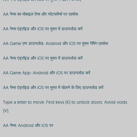
AA गेम्स का मोबाइल ऐप्स और प्लेटफॉर्म्स पर एक्सेस
AA गेम्स एंड्रॉइड और iOS पर मुफ्त में डाउनलोड करें
AA Game एप्प डाउनलोड: Android और iOS पर मुफ्त गेमिंग एक्सेस
AA गेम्स एंड्रॉइड और iOS पर मुफ्त में डाउनलोड करें
AA Game App: Android और iOS पर डाउनलोड करें
AA गेम्स एंड्रॉइड और iOS पर मुफ्त में खेलने के लिए डाउनलोड करें
Type a letter to move. Find keys (K) to unlock doors. Avoid voids
(V).
AA गेम्स: Android और iOS पर