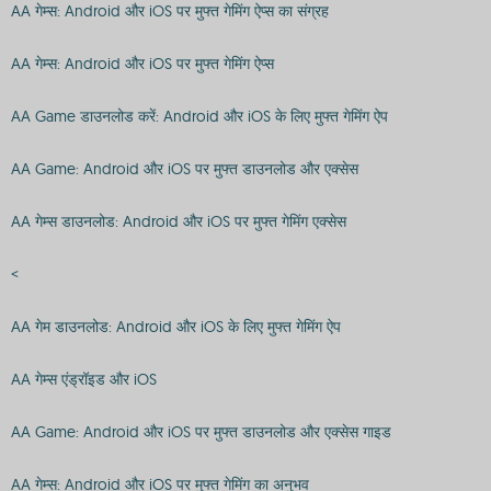
AA गेम्स: Android और iOS पर मुफ्त गेमिंग ऐप्स का संग्रह
AA गेम्स: Android और iOS पर मुफ्त गेमिंग ऐप्स
AA Game डाउनलोड करें: Android और iOS के लिए मुफ्त गेमिंग ऐप
AA Game: Android और iOS पर मुफ्त डाउनलोड और एक्सेस
AA गेम्स डाउनलोड: Android और iOS पर मुफ्त गेमिंग एक्सेस
<
AA गेम डाउनलोड: Android और iOS के लिए मुफ्त गेमिंग ऐप
AA गेम्स एंड्रॉइड और iOS
AA Game: Android और iOS पर मुफ्त डाउनलोड और एक्सेस गाइड
AA गेम्स: Android और iOS पर मुफ्त गेमिंग का अनुभव