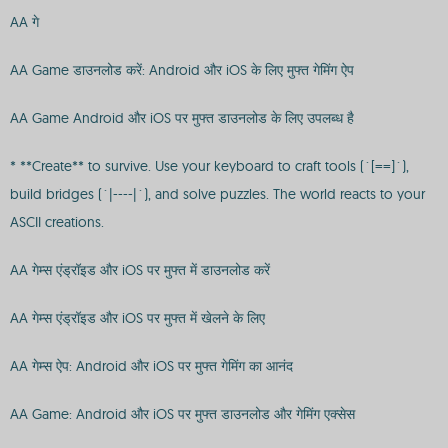
AA गे
AA Game डाउनलोड करें: Android और iOS के लिए मुफ्त गेमिंग ऐप
AA Game Android और iOS पर मुफ्त डाउनलोड के लिए उपलब्ध है
* **Create** to survive. Use your keyboard to craft tools (`[==]`),
build bridges (`|----|`), and solve puzzles. The world reacts to your
ASCII creations.
AA गेम्स एंड्रॉइड और iOS पर मुफ्त में डाउनलोड करें
AA गेम्स एंड्रॉइड और iOS पर मुफ्त में खेलने के लिए
AA गेम्स ऐप: Android और iOS पर मुफ्त गेमिंग का आनंद
AA Game: Android और iOS पर मुफ्त डाउनलोड और गेमिंग एक्सेस