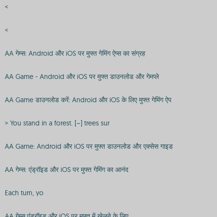
<
<
AA गेम्स: Android और iOS पर मुफ्त गेमिंग ऐप्स का संग्रह
AA Game - Android और iOS पर मुफ्त डाउनलोड और गेमप्ले
AA Game डाउनलोड करें: Android और iOS के लिए मुफ्त गेमिंग ऐप
> You stand in a forest. [~] trees sur
AA Game: Android और iOS पर मुफ्त डाउनलोड और एक्सेस गाइड
AA गेम्स: एंड्रॉइड और iOS पर मुफ्त गेमिंग का आनंद
Each turn, yo
AA गेम्स एंड्रॉइड और iOS पर मुफ्त में खेलने के लिए