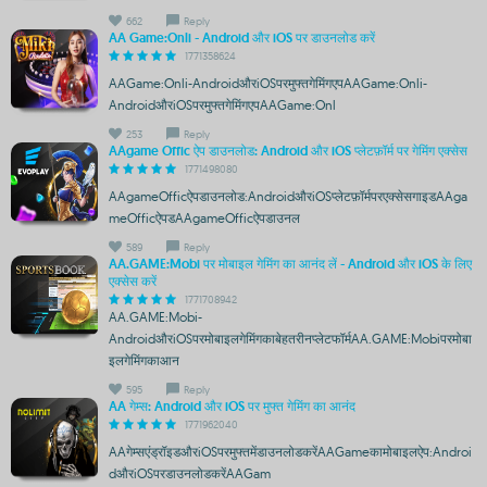
662
Reply
AA Game:Onli - Android और iOS पर डाउनलोड करें
1771358624
AAGame:Onli-AndroidऔरiOSपरमुफ्तगेमिंगएपAAGame:Onli-
AndroidऔरiOSपरमुफ्तगेमिंगएपAAGame:Onl
253
Reply
AAgame Offic ऐप डाउनलोड: Android और iOS प्लेटफ़ॉर्म पर गेमिंग एक्सेस
1771498080
AAgameOfficऐपडाउनलोड:AndroidऔरiOSप्लेटफ़ॉर्मपरएक्सेसगाइडAAga
meOfficऐपडAAgameOfficऐपडाउनल
589
Reply
AA.GAME:Mobi पर मोबाइल गेमिंग का आनंद लें - Android और iOS के लिए
एक्सेस करें
1771708942
AA.GAME:Mobi-
AndroidऔरiOSपरमोबाइलगेमिंगकाबेहतरीनप्लेटफॉर्मAA.GAME:Mobiपरमोबा
इलगेमिंगकाआन
595
Reply
AA गेम्स: Android और iOS पर मुफ्त गेमिंग का आनंद
1771962040
AAगेम्सएंड्रॉइडऔरiOSपरमुफ्तमेंडाउनलोडकरेंAAGameकामोबाइलऐप:Androi
dऔरiOSपरडाउनलोडकरेंAAGam