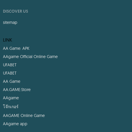
DISCOVER US
sitemap
LINK
AA Game: APK
AAgame Official Online Game
UFABET
UFABET
AA Game
AA.GAME:Store
AAgame
โจ๊กเกอร์
AAGAME Online Game
AAgame app