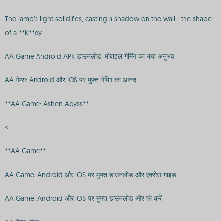
The lamp’s light solidifies, casting a shadow on the wall—the shape
of a **K**ey.
AA Game Android APK डाउनलोड: मोबाइल गेमिंग का नया अनुभव
AA गेम्स: Android और iOS पर मुफ्त गेमिंग का आनंद
**AA Game: Ashen Abyss**
<
**AA Game**
AA Game: Android और iOS पर मुफ्त डाउनलोड और एक्सेस गाइड
AA Game: Android और iOS पर मुफ्त डाउनलोड और प्ले करें