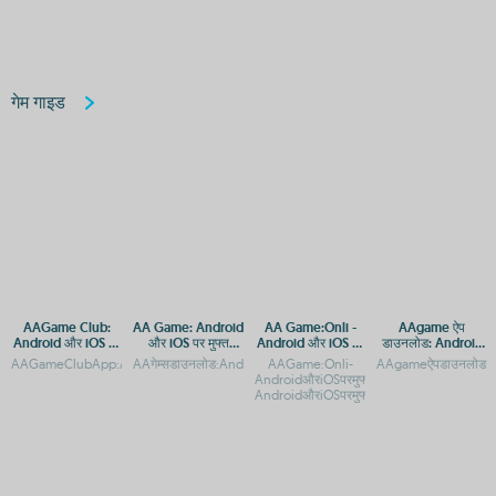
गेम गाइड
AAGame Club:
AA Game: Android
AA Game:Onli -
AAgame ऐप
Android और iOS पर
और iOS पर मुफ्त
Android और iOS पर
डाउनलोड: Android
मुफ्त डाउनलोड और
डाउनलोड और एक्सेस
मुफ्त गेमिंग ऐप
और iOS प्लेटफ़ॉर्म पर
AAGameClubApp:AndroidऔरiOSप्लेटफ़ॉर्मपरएक्सेसAAGameClubऐपडाउनलोड:AndroidऔरiOSप
AAगेम्सडाउनलोड:AndroidऔरiOSपरमुफ्तगेमिंगऐपAAगेम्सडाउनलोडकरें:And
AAGame:Onli-
AAgameऐपडाउनलोड:And
एक्सेस
गाइड
गेमिंग एक्सेस
AndroidऔरiOSपरमुफ्तगेमिंगऐपAAGame:Onli-
AndroidऔरiOSपरमुफ्तगेमिंगएप्लिकेशनAAG