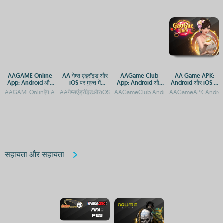
AAGAME Online
AA गेम्स एंड्रॉइड और
AAGame Club
AA Game APK:
App: Android और
iOS पर मुफ्त में
App: Android और
Android और iOS के
iOS पर एक्सेस करें
डाउनलोड करें
iOS पर मुफ्त डाउनलोड
लिए मुफ्त डाउनलोड
AAGAMEOnlinऐप:AndroidऔरAppleपरएक्सेसकरेंAAGAMEOnline:AndroidऔरAppleकेलि
AAगेम्सएंड्रॉइडऔरiOSपरमुफ्तमेंखेलनेकेलिएAAGame:AndroidऔरiOSप
AAGameClub:AndroidऔरiOSकेलिएऐपडाउनल
AAGameAPK:Android
सहायता और सहायता