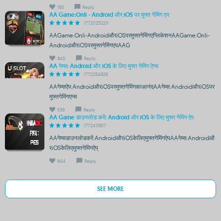
193
Reply
AA Game:Onli - Android और iOS पर मुफ्त गेमिंग एप
1772025220
AAGame:Onli-AndroidऔरiOSपरमुफ्तगेमिंगएप्लिकेशनAAGame:Onli-
AndroidऔरiOSपरमुफ्तगेमिंगएपAAG
845
Reply
AA गेम्स: Android और iOS के लिए मुफ्त गेमिंग ऐप्स
1772254826
AAगेम्सऐप:AndroidऔरiOSपरमुफ्तगेमिंगकाआनंदAAगेम्स:AndroidऔरiOSपर
मुफ्तगेमिंगएप्स
639
Reply
AA Game डाउनलोड करें: Android और iOS के लिए मुफ्त गेमिंग ऐप
1772415617
AAगेम्सडाउनलोडकरें:AndroidऔरiOSकेलिएमुफ्तगेमिंगऐपAAगेम्स:Androidऔ
रiOSकेलिएमुफ्तगेमिंगऐप्
844
Reply
SEE MORE