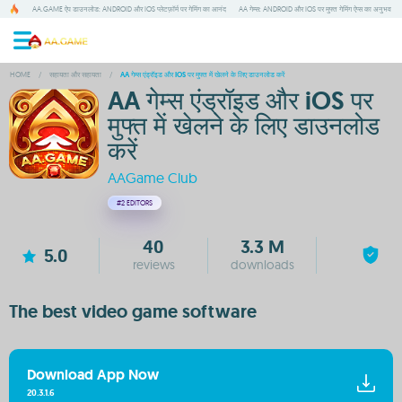
AA.GAME ऐप डाउनलोड: ANDROID और IOS प्लेटफ़ॉर्म पर गेमिंग का आनंद
AA गेम्स: ANDROID और IOS पर मुफ्त गेमिंग ऐप्स का अनुभव
HOME
/
सहायता और सहायता
/
AA गेम्स एंड्रॉइड और IOS पर मुफ्त में खेलने के लिए डाउनलोड करें
AA गेम्स एंड्रॉइड और iOS पर
मुफ्त में खेलने के लिए डाउनलोड
करें
AAGame Club
#2
EDITORS
40
3.3 M
5.0
reviews
downloads
The best video game software
Download App Now
20.3.1.6