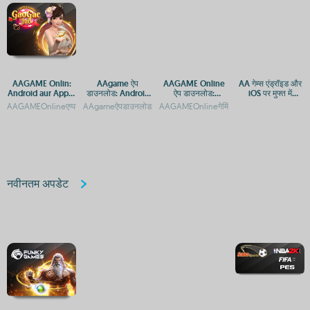
AAGAME Onlin:
AAgame ऐप
AAGAME Online
AA गेम्स एंड्रॉइड और
Android aur Apple
डाउनलोड: Android
ऐप डाउनलोड:
iOS पर मुफ्त में
ke liye pura guide
और iOS प्लेटफ़ॉर्म पर
Android और iOS
डाउनलोड करें
AAGAMEOnlineएप्पडाउनलोड:AndroidऔरiOSप्लेटफ़ॉर्मगाइडAAGAMEOnlin:AndroidऔरApp
AAgameऐपडाउनलोड:AndroidऔरiOSप्लेटफ़ॉर्मपरगेमिंगएक्सेसAAgameऐ
AAGAMEOnlineगेमिंगप्लेटफॉर्म:Androidऔर
गेमिंग एक्सेस
प्लेटफ़ॉर्म गाइड
नवीनतम अपडेट