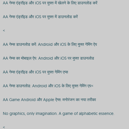
AA गेम्स एंड्रॉइड और iOS पर मुफ्त में खेलने के लिए डाउनलोड करें
AA गेम्स एंड्रॉइड और iOS पर मुफ्त में डाउनलोड करें
<
AA गेम्स डाउनलोड करें: Android और iOS के लिए मुफ्त गेमिंग ऐप
AA गेम्स का मोबाइल ऐप: Android और iOS पर मुफ्त डाउनलोड
AA गेम्स एंड्रॉइड और iOS पर मुफ्त गेमिंग एप्स
AA गेम्स डाउनलोड: Android और iOS के लिए मुफ्त गेमिंग एप<
AA Game Android और Apple ऐप्स: मनोरंजन का नया तरीका
No graphics, only imagination. A game of alphabetic essence.
<