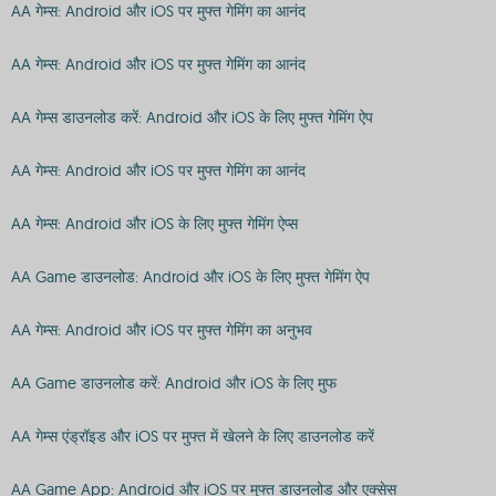
AA गेम्स: Android और iOS पर मुफ्त गेमिंग का आनंद
AA गेम्स: Android और iOS पर मुफ्त गेमिंग का आनंद
AA गेम्स डाउनलोड करें: Android और iOS के लिए मुफ्त गेमिंग ऐप
AA गेम्स: Android और iOS पर मुफ्त गेमिंग का आनंद
AA गेम्स: Android और iOS के लिए मुफ्त गेमिंग ऐप्स
AA Game डाउनलोड: Android और iOS के लिए मुफ्त गेमिंग ऐप
AA गेम्स: Android और iOS पर मुफ्त गेमिंग का अनुभव
AA Game डाउनलोड करें: Android और iOS के लिए मुफ
AA गेम्स एंड्रॉइड और iOS पर मुफ्त में खेलने के लिए डाउनलोड करें
AA Game App: Android और iOS पर मुफ्त डाउनलोड और एक्सेस