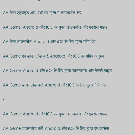
AA गेम्स एंड्रॉइड और iOS पर मुफ्त में डाउनलोड करें
AA Game: Android और iOS पर मुफ्त डाउनलोड और एक्सेस गाइड
AA गेम्स डाउनलोड: Android और iOS के लिए मुफ्त गेमिंग ऐप
AA Game ऐप डाउनलोड करें: Android और iOS पर गेमिंग अनुभव
AA Game: Android और iOS के लिए मुफ्त डाउनलोड और गेमप्ले गाइड
AA Game डाउनलोड करें: Android और iOS के लिए मुफ्त गेमिंग ऐप
<
AA Game: Android और iOS पर मुफ्त डाउनलोड और एक्सेस गाइड
AA Game डाउनलोड करें: Android और iOS के लिए मुफ्त ऐप एक्सेस