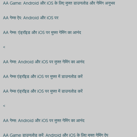
AA Game: Android और iOS के लिए मुफ्त डाउनलोड और गेमिंग अनुभव
AA गेम्स ऐप: Android और iOS पर
AA गेम्स: एंड्रॉइड और iOS पर मुफ्त गेमिंग का आनंद
<
AA गेम्स: Android और iOS पर मुफ्त गेमिंग का आनंद
AA गेम्स एंड्रॉइड और iOS पर मुफ्त में डाउनलोड करें
AA गेम्स एंड्रॉइड और iOS पर मुफ्त में डाउनलोड करें
<
AA गेम्स: Android और iOS पर मुफ्त गेमिंग का आनंद
AA Game डाउनलोड करें: Android और iOS के लिए मुफ्त गेमिंग ऐप