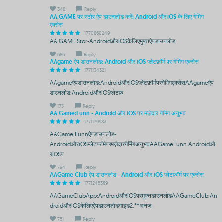
348
Reply
AA.GAME पर स्टोर ऐप डाउनलोड करें: Android और iOS के लिए गेमिंग
एक्सेस
1770860249
AA.GAME:Stor-AndroidऔरiOSकेलिएमुफ्तऐपडाउनलोड
686
Reply
AAgame ऐप डाउनलोड: Android और iOS प्लेटफ़ॉर्म पर गेमिंग एक्सेस
1771134321
AAgameऐपडाउनलोड:AndroidऔरiOSप्लेटफ़ॉर्मपरगेमिंगएक्सेसAAgameऐप
डाउनलोड:AndroidऔरiOSप्लेटफ़
173
Reply
AA Game:Funn - Android और iOS पर मज़ेदार गेमिंग अनुभव
1771179983
AAGame:Funnऐपडाउनलोड-
AndroidऔरiOSप्लेटफ़ॉर्मपरमज़ेदारगेमिंगअनुभवAAGameFunn:Androidऔ
रiOSप
794
Reply
AAGame Club ऐप डाउनलोड - Android और iOS प्लेटफ़ॉर्म पर एक्सेस
1771245389
AAGameClubApp:AndroidऔरiOSपरमुफ्तडाउनलोडAAGameClub:An
droidऔरiOSकेलिएऐपडाउनलोडगाइड2.**अनज
751
Reply