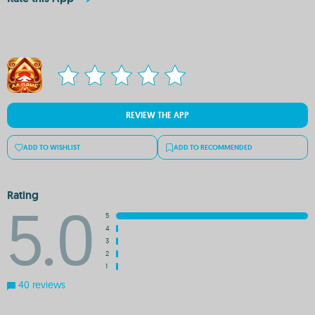
REVIEW THE APP
ADD TO WISHLIST
ADD TO RECOMMENDED
Rating
5.0
5
4
3
2
1
40 reviews