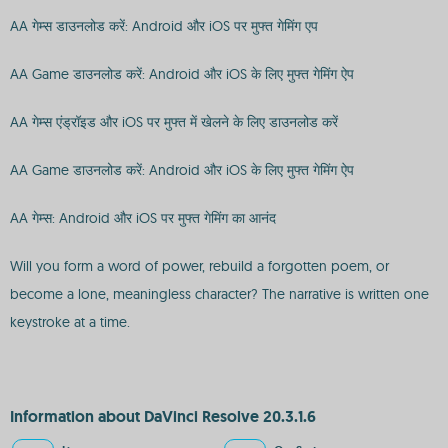
AA गेम्स डाउनलोड करें: Android और iOS पर मुफ्त गेमिंग एप
AA Game डाउनलोड करें: Android और iOS के लिए मुफ्त गेमिंग ऐप
AA गेम्स एंड्रॉइड और iOS पर मुफ्त में खेलने के लिए डाउनलोड करें
AA Game डाउनलोड करें: Android और iOS के लिए मुफ्त गेमिंग ऐप
AA गेम्स: Android और iOS पर मुफ्त गेमिंग का आनंद
Will you form a word of power, rebuild a forgotten poem, or
become a lone, meaningless character? The narrative is written one
keystroke at a time.
Information about DaVinci Resolve 20.3.1.6