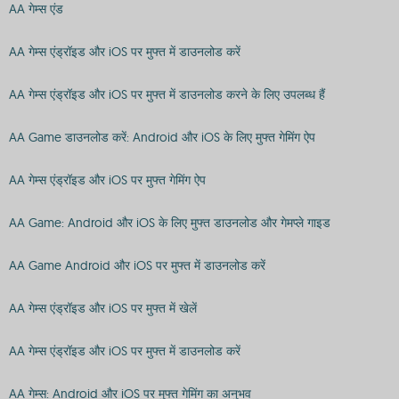
AA गेम्स एंड
AA गेम्स एंड्रॉइड और iOS पर मुफ्त में डाउनलोड करें
AA गेम्स एंड्रॉइड और iOS पर मुफ्त में डाउनलोड करने के लिए उपलब्ध हैं
AA Game डाउनलोड करें: Android और iOS के लिए मुफ्त गेमिंग ऐप
AA गेम्स एंड्रॉइड और iOS पर मुफ्त गेमिंग ऐप
AA Game: Android और iOS के लिए मुफ्त डाउनलोड और गेमप्ले गाइड
AA Game Android और iOS पर मुफ्त में डाउनलोड करें
AA गेम्स एंड्रॉइड और iOS पर मुफ्त में खेलें
AA गेम्स एंड्रॉइड और iOS पर मुफ्त में डाउनलोड करें
AA गेम्स: Android और iOS पर मुफ्त गेमिंग का अनुभव