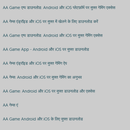
AA Game एप्प डाउनलोड: Android और iOS प्लेटफ़ॉर्म पर मुफ्त गेमिंग एक्सेस
AA गेम्स एंड्रॉइड और iOS पर मुफ्त में खेलने के लिए डाउनलोड करें
AA Game एप्प डाउनलोड: Android और iOS पर मुफ्त गेमिंग एक्सेस
AA Game App - Android और iOS पर मुफ्त डाउनलोड
AA गेम्स एंड्रॉइड और iOS पर मुफ्त गेमिंग ऐप
AA गेम्स: Android और iOS पर मुफ्त गेमिंग का अनुभव
AA Game: Android और iOS पर मुफ्त डाउनलोड और एक्सेस
AA गेम्स एं
AA Game Android और iOS के लिए मुफ्त डाउनलोड