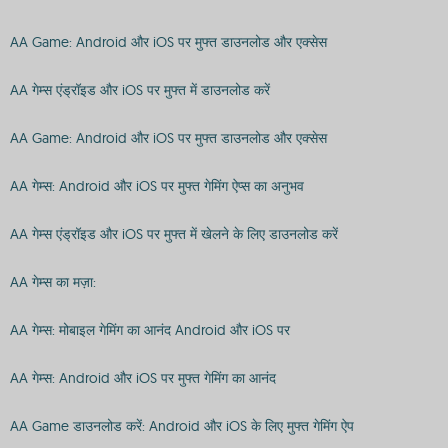
AA Game: Android और iOS पर मुफ्त डाउनलोड और एक्सेस
AA गेम्स एंड्रॉइड और iOS पर मुफ्त में डाउनलोड करें
AA Game: Android और iOS पर मुफ्त डाउनलोड और एक्सेस
AA गेम्स: Android और iOS पर मुफ्त गेमिंग ऐप्स का अनुभव
AA गेम्स एंड्रॉइड और iOS पर मुफ्त में खेलने के लिए डाउनलोड करें
AA गेम्स का मज़ा:
AA गेम्स: मोबाइल गेमिंग का आनंद Android और iOS पर
AA गेम्स: Android और iOS पर मुफ्त गेमिंग का आनंद
AA Game डाउनलोड करें: Android और iOS के लिए मुफ्त गेमिंग ऐप