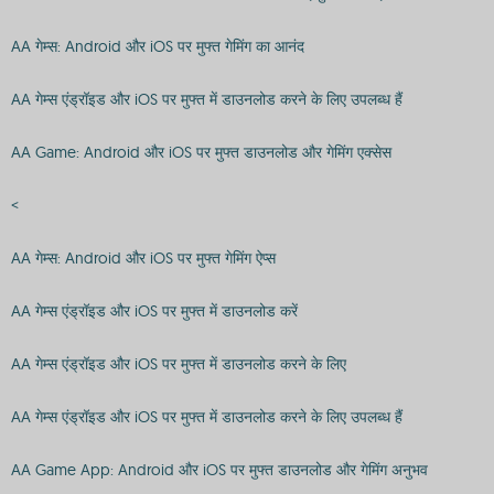
AA गेम्स: Android और iOS पर मुफ्त गेमिंग का आनंद
AA गेम्स एंड्रॉइड और iOS पर मुफ्त में डाउनलोड करने के लिए उपलब्ध हैं
AA Game: Android और iOS पर मुफ्त डाउनलोड और गेमिंग एक्सेस
<
AA गेम्स: Android और iOS पर मुफ्त गेमिंग ऐप्स
AA गेम्स एंड्रॉइड और iOS पर मुफ्त में डाउनलोड करें
AA गेम्स एंड्रॉइड और iOS पर मुफ्त में डाउनलोड करने के लिए
AA गेम्स एंड्रॉइड और iOS पर मुफ्त में डाउनलोड करने के लिए उपलब्ध हैं
AA Game App: Android और iOS पर मुफ्त डाउनलोड और गेमिंग अनुभव