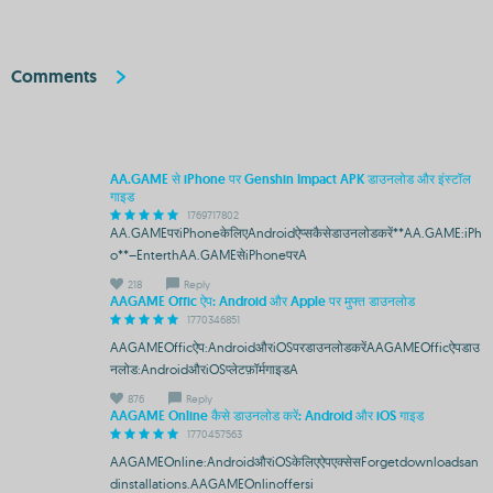
Comments
AA.GAME से iPhone पर Genshin Impact APK डाउनलोड और इंस्टॉल
गाइड
1769717802
AA.GAMEपरiPhoneकेलिएAndroidऐप्सकैसेडाउनलोडकरें**AA.GAME:iPh
o**–EnterthAA.GAMEसेiPhoneपरA
218
Reply
AAGAME Offic ऐप: Android और Apple पर मुफ्त डाउनलोड
1770346851
AAGAMEOfficऐप:AndroidऔरiOSपरडाउनलोडकरेंAAGAMEOfficऐपडाउ
नलोड:AndroidऔरiOSप्लेटफ़ॉर्मगाइडA
876
Reply
AAGAME Online कैसे डाउनलोड करें: Android और iOS गाइड
1770457563
AAGAMEOnline:AndroidऔरiOSकेलिएऐपएक्सेसForgetdownloadsan
dinstallations.AAGAMEOnlinoffersi