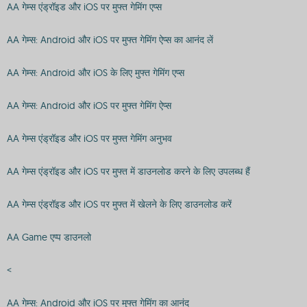
AA गेम्स एंड्रॉइड और iOS पर मुफ्त गेमिंग एप्स
AA गेम्स: Android और iOS पर मुफ्त गेमिंग ऐप्स का आनंद लें
AA गेम्स: Android और iOS के लिए मुफ्त गेमिंग एप्स
AA गेम्स: Android और iOS पर मुफ्त गेमिंग ऐप्स
AA गेम्स एंड्रॉइड और iOS पर मुफ्त गेमिंग अनुभव
AA गेम्स एंड्रॉइड और iOS पर मुफ्त में डाउनलोड करने के लिए उपलब्ध हैं
AA गेम्स एंड्रॉइड और iOS पर मुफ्त में खेलने के लिए डाउनलोड करें
AA Game एप्प डाउनलो
<
AA गेम्स: Android और iOS पर मुफ्त गेमिंग का आनंद