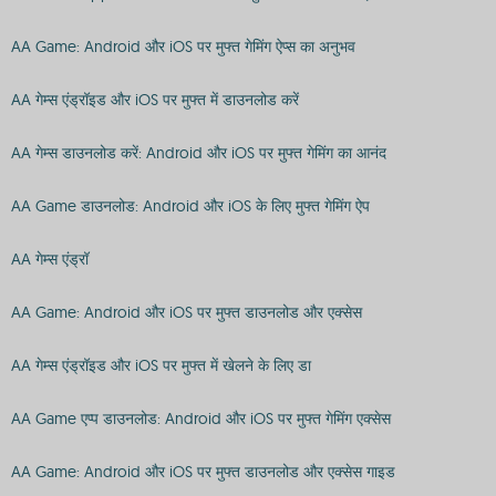
AA Game: Android और iOS पर मुफ्त गेमिंग ऐप्स का अनुभव
AA गेम्स एंड्रॉइड और iOS पर मुफ्त में डाउनलोड करें
AA गेम्स डाउनलोड करें: Android और iOS पर मुफ्त गेमिंग का आनंद
AA Game डाउनलोड: Android और iOS के लिए मुफ्त गेमिंग ऐप
AA गेम्स एंड्रॉ
AA Game: Android और iOS पर मुफ्त डाउनलोड और एक्सेस
AA गेम्स एंड्रॉइड और iOS पर मुफ्त में खेलने के लिए डा
AA Game एप्प डाउनलोड: Android और iOS पर मुफ्त गेमिंग एक्सेस
AA Game: Android और iOS पर मुफ्त डाउनलोड और एक्सेस गाइड