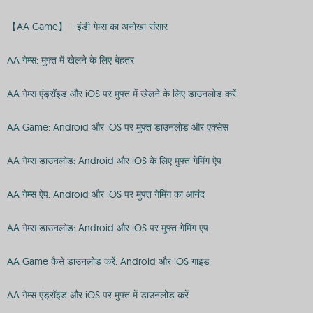
【AA Game】 - इंडी गेम्स का अनोखा संसार
AA गेम्स: मुफ्त में खेलने के लिए बेहतर
AA गेम्स एंड्रॉइड और iOS पर मुफ्त में खेलने के लिए डाउनलोड करें
AA Game: Android और iOS पर मुफ्त डाउनलोड और एक्सेस
AA गेम्स डाउनलोड: Android और iOS के लिए मुफ्त गेमिंग ऐप
AA गेम्स ऐप: Android और iOS पर मुफ्त गेमिंग का आनंद
AA गेम्स डाउनलोड: Android और iOS पर मुफ्त गेमिंग एप
AA Game कैसे डाउनलोड करें: Android और iOS गाइड
AA गेम्स एंड्रॉइड और iOS पर मुफ्त में डाउनलोड करें