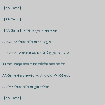
【AA Game】
【AA Game】
【AA Game】 - गेमिंग अनुभव का नया आयाम
AA Game: मोबाइल गेमिंग का नया अनुभव
AA Game - Android और iOS के लिए मुफ्त डाउनलोड
AA गेम्स: मोबाइल गेमिंग के लिए सर्वश्रेष्ठ एपीके और ऐप्स
AA Game कैसे डाउनलोड करें: Android और iOS गाइड
AA गेम्स: मोबाइल गेमिंग का मुफ्त मनोरंजन
【AA Game】