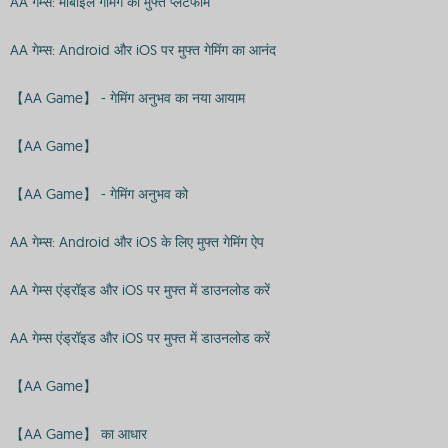
AA गेम्स: मोबाइल गेमिंग का मुफ्त प्लेटफॉर्म
AA गेम्स: Android और iOS पर मुफ्त गेमिंग का आनंद
【AA Game】 - गेमिंग अनुभव का नया आयाम
【AA Game】
【AA Game】 - गेमिंग अनुभव को
AA गेम्स: Android और iOS के लिए मुफ्त गेमिंग ऐप
AA गेम्स एंड्रॉइड और iOS पर मुफ्त में डाउनलोड करें
AA गेम्स एंड्रॉइड और iOS पर मुफ्त में डाउनलोड करें
【AA Game】
【AA Game】 का आधार