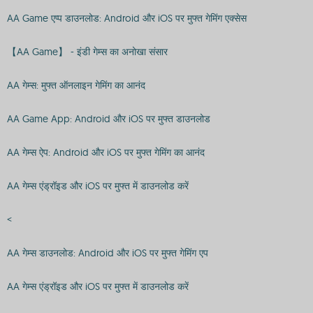
AA Game एप्प डाउनलोड: Android और iOS पर मुफ्त गेमिंग एक्सेस
【AA Game】 - इंडी गेम्स का अनोखा संसार
AA गेम्स: मुफ्त ऑनलाइन गेमिंग का आनंद
AA Game App: Android और iOS पर मुफ्त डाउनलोड
AA गेम्स ऐप: Android और iOS पर मुफ्त गेमिंग का आनंद
AA गेम्स एंड्रॉइड और iOS पर मुफ्त में डाउनलोड करें
<
AA गेम्स डाउनलोड: Android और iOS पर मुफ्त गेमिंग एप
AA गेम्स एंड्रॉइड और iOS पर मुफ्त में डाउनलोड करें