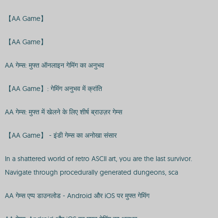
【AA Game】
【AA Game】
AA गेम्स: मुफ्त ऑनलाइन गेमिंग का अनुभव
【AA Game】: गेमिंग अनुभव में क्रांति
AA गेम्स: मुफ्त में खेलने के लिए शीर्ष ब्राउज़र गेम्स
【AA Game】 - इंडी गेम्स का अनोखा संसार
In a shattered world of retro ASCII art, you are the last survivor.
Navigate through procedurally generated dungeons, sca
AA गेम्स एप्प डाउनलोड - Android और iOS पर मुफ्त गेमिंग