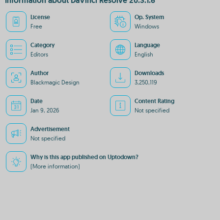
Information about DaVinci Resolve 20.3.1.6
License
Op. System
Free
Windows
Category
Language
Editors
English
Author
Downloads
Blackmagic Design
3,250,119
Date
Content Rating
Jan 9, 2026
Not specified
Advertisement
Not specified
Why is this app published on Uptodown?
(More information)