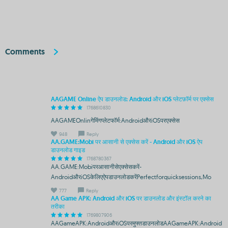
Comments
AAGAME Online ऐप डाउनलोड: Android और iOS प्लेटफ़ॉर्म पर एक्सेस
1768610830
AAGAMEOnlinगेमिंगप्लेटफॉर्म:AndroidऔरiOSपरएक्सेस
948
Reply
AA.GAME:Mobi पर आसानी से एक्सेस करें - Android और iOS ऐप
डाउनलोड गाइड
1768780367
AA.GAME:Mobiपरआसानीसेएक्सेसकरें-
AndroidऔरiOSकेलिएऐपडाउनलोडकरेंPerfectforquicksessions,Mo
777
Reply
AA Game APK: Android और iOS पर डाउनलोड और इंस्टॉल करने का
तरीका
1769807906
AAGameAPK:AndroidऔरiOSपरमुफ्तडाउनलोडAAGameAPK:Android