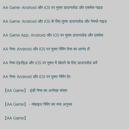
AA Game: Android और iOS पर मुफ्त डाउनलोड और एक्सेस गाइड
AA Game: Android और iOS के लिए मुफ्त डाउनलोड और गेमप्ले गाइड
AA Game App: Android और iOS पर मुफ्त डाउनलोड और एक्सेस
AA गेम्स: Android और iOS पर मुफ्त गेमिंग ऐप्स का आनंद लें
AA गेम्स एंड्रॉइड और iOS पर मुफ्त में खेलने के लिए डाउनलोड करें
AA गेम्स: Android और iOS पर मुफ्त गेमिंग ऐप
【AA Game】: इंडी गेम्स का अनोखा संसार
【AA Game】 - मोबाइल गेमिंग का नया अनुभव
【AA Game】