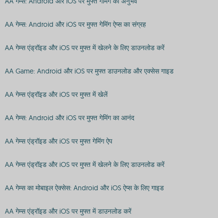
AA गेम्स: Android और iOS पर मुफ्त गेमिंग का अनुभव
AA गेम्स: Android और iOS पर मुफ्त गेमिंग ऐप्स का संग्रह
AA गेम्स एंड्रॉइड और iOS पर मुफ्त में खेलने के लिए डाउनलोड करें
AA Game: Android और iOS पर मुफ्त डाउनलोड और एक्सेस गाइड
AA गेम्स एंड्रॉइड और iOS पर मुफ्त में खेलें
AA गेम्स: Android और iOS पर मुफ्त गेमिंग का आनंद
AA गेम्स एंड्रॉइड और iOS पर मुफ्त गेमिंग ऐप
AA गेम्स एंड्रॉइड और iOS पर मुफ्त में खेलने के लिए डाउनलोड करें
AA गेम्स का मोबाइल ऐक्सेस: Android और iOS ऐप्स के लिए गाइड
AA गेम्स एंड्रॉइड और iOS पर मुफ्त में डाउनलोड करें