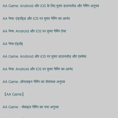
AA Game: Android और iOS के लिए मुफ्त डाउनलोड और गेमिंग अनुभव
AA गेम्स: एंड्रॉइड और iOS पर मुफ्त गेमिंग का आनंद
AA गेम्स: Android और iOS पर मुफ्त गेमिंग ऐप्स
AA गेम्स एंड्रॉइ
AA Game: Android और iOS पर मुफ्त डाउनलोड और एक्सेस
AA गेम्स: Android और iOS पर मुफ्त गेमिंग का आनंद
AA Game: ऑनलाइन गेमिंग का रोमांचक अनुभव
【AA Game】
AA Game - मोबाइल गेमिंग का नया अनुभव