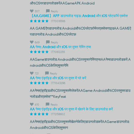
औरiOSपरडाउनलोडकरेंAAGameAPK:Android
307
Reply
【AA.GAME】APP डाउनलोड गाइड: Android और iOS प्लेटफ़ॉर्म एक्सेस
1770016566
AA.GAMEऐपडाउनलोड:AndroidऔरiOSप्लेटफ़ॉर्मपरएक्सेसगाइडAA.GAMEऐ
पडाउनलोड:AndroidऔरiOSप्लेटफ़
649
Reply
AA गेम्स: Android और iOS पर मुफ्त गेमिंग एप्स
1770612255
AAGameडाउनलोड:AndroidऔरiOSपरमुफ्तगेमिंगएप्सAAगेम्सडाउनलोडकरें:A
ndroidऔरiOSकेलिएमुफ्तगेमि
721
Reply
AA गेम्स एंड्रॉइड और iOS पर मुफ्त में प्ले करें
1771043296
AAगेम्सएंड्रॉइडऔरiOSपरमुफ्तमेंप्लेकरेंAAGame:AndroidऔरiOSपरमुफ्तडाउ
नलोडऔरएक्सेस**KeyFeat
410
Reply
AA गेम्स एंड्रॉइड और iOS पर मुफ्त में खेलने के लिए डाउनलोड करें
1772158602
AAगेम्सएंड्रॉइडऔरiOSपरमुफ्तमेंखेलनेकेलिएडाउनलोडकरेंAAGameडाउनलोड:
AndroidऔरiOSकेलिएमुफ्तग