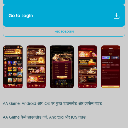
Go to Login
>GO TO LOGIN
AA Game: Android और iOS पर मुफ्त डाउनलोड और एक्सेस गाइड
AA Game कैसे डाउनलोड करें: Android और iOS गाइड