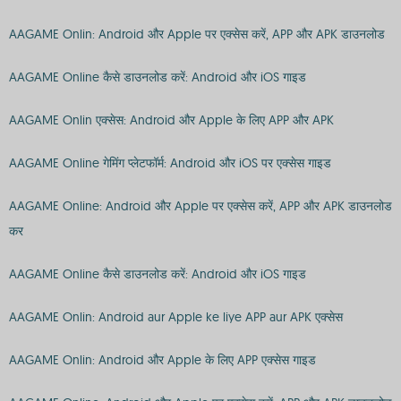
AAGAME Onlin: Android और Apple पर एक्सेस करें, APP और APK डाउनलोड
AAGAME Online कैसे डाउनलोड करें: Android और iOS गाइड
AAGAME Onlin एक्सेस: Android और Apple के लिए APP और APK
AAGAME Online गेमिंग प्लेटफॉर्म: Android और iOS पर एक्सेस गाइड
AAGAME Online: Android और Apple पर एक्सेस करें, APP और APK डाउनलोड
कर
AAGAME Online कैसे डाउनलोड करें: Android और iOS गाइड
AAGAME Onlin: Android aur Apple ke liye APP aur APK एक्सेस
AAGAME Onlin: Android और Apple के लिए APP एक्सेस गाइड