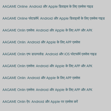
AAGAME Online: Android और Apple डिवाइस के लिए एक्सेस गाइड
AAGAME Online प्लेटफ़ॉर्म: Android और Apple डिवाइसों के लिए एक्सेस गाइड
AAGAME Onlin एक्सेस: Android और Apple के लिए APP और APK
AAGAME Onlin: Android और Apple के लिए APP एक्सेस
AAGAME Onlin एप्प डाउनलोड: Android और iOS प्लेटफॉर्म एक्सेस गाइड
AAGAME Onlin एक्सेस: Android और Apple के लिए APP और APK
AAGAME Onlin: Android और Apple के लिए APP एक्सेस
AAGAME Onlin एक्सेस: Android और Apple के लिए APP और APK
AAGAME Onlin ऐप: Android और Apple पर एक्सेस करें