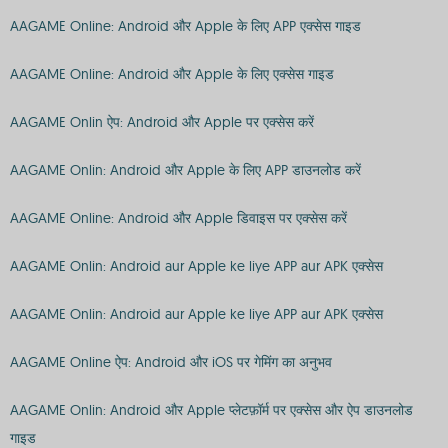
AAGAME Online: Android और Apple के लिए APP एक्सेस गाइड
AAGAME Online: Android और Apple के लिए एक्सेस गाइड
AAGAME Onlin ऐप: Android और Apple पर एक्सेस करें
AAGAME Onlin: Android और Apple के लिए APP डाउनलोड करें
AAGAME Online: Android और Apple डिवाइस पर एक्सेस करें
AAGAME Onlin: Android aur Apple ke liye APP aur APK एक्सेस
AAGAME Onlin: Android aur Apple ke liye APP aur APK एक्सेस
AAGAME Online ऐप: Android और iOS पर गेमिंग का अनुभव
AAGAME Onlin: Android और Apple प्लेटफ़ॉर्म पर एक्सेस और ऐप डाउनलोड
गाइड