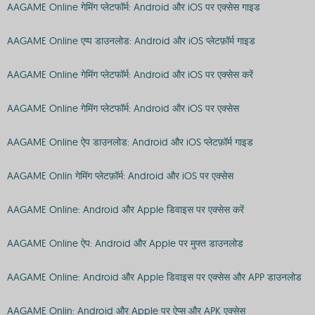
AAGAME Online गेमिंग प्लेटफॉर्म: Android और iOS पर एक्सेस गाइड
AAGAME Online एप्प डाउनलोड: Android और iOS प्लेटफ़ॉर्म गाइड
AAGAME Online गेमिंग प्लेटफॉर्म: Android और iOS पर एक्सेस करें
AAGAME Online गेमिंग प्लेटफॉर्म: Android और iOS पर एक्सेस
AAGAME Online ऐप डाउनलोड: Android और iOS प्लेटफ़ॉर्म गाइड
AAGAME Onlin गेमिंग प्लेटफ़ॉर्म: Android और iOS पर एक्सेस
AAGAME Online: Android और Apple डिवाइस पर एक्सेस करें
AAGAME Online ऐप: Android और Apple पर मुफ्त डाउनलोड
AAGAME Online: Android और Apple डिवाइस पर एक्सेस और APP डाउनलोड
AAGAME Onlin: Android और Apple पर ऐप्स और APK एक्सेस