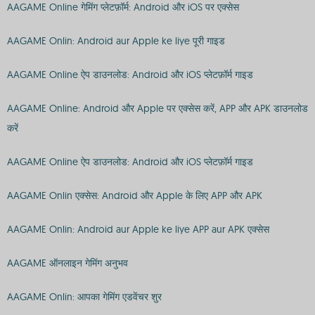
AAGAME Online गेमिंग प्लेटफ़ॉर्म: Android और iOS पर एक्सेस
AAGAME Onlin: Android aur Apple ke liye पूरी गाइड
AAGAME Online ऐप डाउनलोड: Android और iOS प्लेटफ़ॉर्म गाइड
AAGAME Online: Android और Apple पर एक्सेस करें, APP और APK डाउनलोड
करें
AAGAME Online ऐप डाउनलोड: Android और iOS प्लेटफ़ॉर्म गाइड
AAGAME Onlin एक्सेस: Android और Apple के लिए APP और APK
AAGAME Onlin: Android aur Apple ke liye APP aur APK एक्सेस
AAGAME ऑनलाइन गेमिंग अनुभव
AAGAME Onlin: आपका गेमिंग एडवेंचर शुर