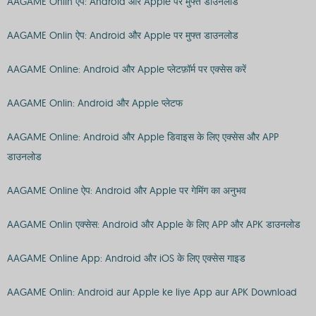
AAGAME Onlin ऐप: Android और Apple पर मुफ्त डाउनलोड
AAGAME Onlin ऐप: Android और Apple पर मुफ्त डाउनलोड
AAGAME Online: Android और Apple प्लेटफ़ॉर्म पर एक्सेस करें
AAGAME Onlin: Android और Apple प्लेटफ
AAGAME Online: Android और Apple डिवाइस के लिए एक्सेस और APP
डाउनलोड
AAGAME Online ऐप: Android और Apple पर गेमिंग का अनुभव
AAGAME Onlin एक्सेस: Android और Apple के लिए APP और APK डाउनलोड
AAGAME Online App: Android और iOS के लिए एक्सेस गाइड
AAGAME Onlin: Android aur Apple ke liye App aur APK Download