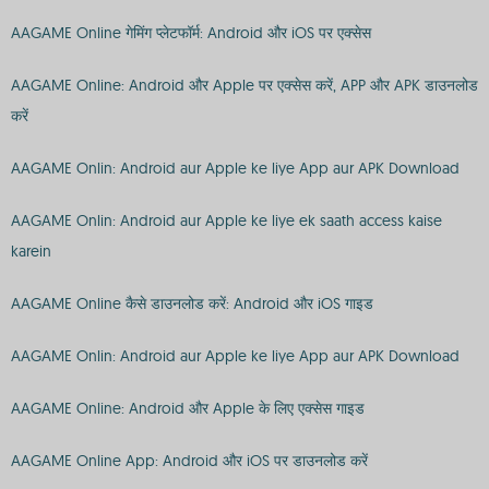
AAGAME Online गेमिंग प्लेटफॉर्म: Android और iOS पर एक्सेस
AAGAME Online: Android और Apple पर एक्सेस करें, APP और APK डाउनलोड
करें
AAGAME Onlin: Android aur Apple ke liye App aur APK Download
AAGAME Onlin: Android aur Apple ke liye ek saath access kaise
karein
AAGAME Online कैसे डाउनलोड करें: Android और iOS गाइड
AAGAME Onlin: Android aur Apple ke liye App aur APK Download
AAGAME Online: Android और Apple के लिए एक्सेस गाइड
AAGAME Online App: Android और iOS पर डाउनलोड करें