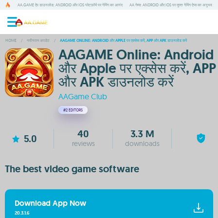
AA.GAME ऐप डाउनलोड: ANDROID और IOS प्लेटफ़ॉर्म पर गेमिंग का आनंद
AA गेम्स: ANDROID और IOS पर मुफ्त गेमिंग ऐप्स का अनुभव
HOME
/
नवीनतम अपडेट
/
AAGAME ONLINE: ANDROID और APPLE पर एक्सेस करें, APP और APK डाउनलोड करें
AAGAME Online: Android
और Apple पर एक्सेस करें, APP
और APK डाउनलोड करें
AAGame Club
#2
EDITORS
40
3.3 M
5.0
reviews
downloads
The best video game software
Download App Now
20.3.1.6