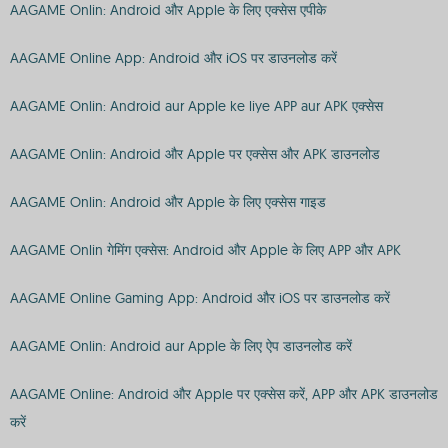
AAGAME Onlin: Android और Apple के लिए एक्सेस एपीके
AAGAME Online App: Android और iOS पर डाउनलोड करें
AAGAME Onlin: Android aur Apple ke liye APP aur APK एक्सेस
AAGAME Onlin: Android और Apple पर एक्सेस और APK डाउनलोड
AAGAME Onlin: Android और Apple के लिए एक्सेस गाइड
AAGAME Onlin गेमिंग एक्सेस: Android और Apple के लिए APP और APK
AAGAME Online Gaming App: Android और iOS पर डाउनलोड करें
AAGAME Onlin: Android aur Apple के लिए ऐप डाउनलोड करें
AAGAME Online: Android और Apple पर एक्सेस करें, APP और APK डाउनलोड
करें