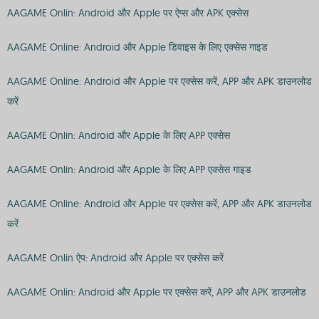
AAGAME Onlin: Android और Apple पर ऐप्स और APK एक्सेस
AAGAME Online: Android और Apple डिवाइस के लिए एक्सेस गाइड
AAGAME Online: Android और Apple पर एक्सेस करें, APP और APK डाउनलोड
करें
AAGAME Onlin: Android और Apple के लिए APP एक्सेस
AAGAME Onlin: Android और Apple के लिए APP एक्सेस गाइड
AAGAME Online: Android और Apple पर एक्सेस करें, APP और APK डाउनलोड
करें
AAGAME Onlin ऐप: Android और Apple पर एक्सेस करें
AAGAME Onlin: Android और Apple पर एक्सेस करें, APP और APK डाउनलोड