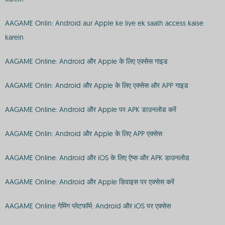
AAGAME Onlin: Android aur Apple ke liye ek saath access kaise
karein
AAGAME Online: Android और Apple के लिए एक्सेस गाइड
AAGAME Onlin: Android और Apple के लिए एक्सेस और APP गाइड
AAGAME Online: Android और Apple पर APK डाउनलोड करें
AAGAME Onlin: Android और Apple के लिए APP एक्सेस
AAGAME Online: Android और iOS के लिए ऐप्स और APK डाउनलोड
AAGAME Online: Android और Apple डिवाइस पर एक्सेस करें
AAGAME Online गेमिंग प्लेटफॉर्म: Android और iOS पर एक्सेस