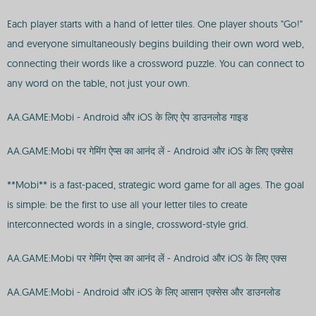
Each player starts with a hand of letter tiles. One player shouts "Go!"
and everyone simultaneously begins building their own word web,
connecting their words like a crossword puzzle. You can connect to
any word on the table, not just your own.
AA.GAME:Mobi - Android और iOS के लिए ऐप डाउनलोड गाइड
AA.GAME:Mobi पर गेमिंग ऐप्स का आनंद लें - Android और iOS के लिए एक्सेस
**Mobi** is a fast-paced, strategic word game for all ages. The goal
is simple: be the first to use all your letter tiles to create
interconnected words in a single, crossword-style grid.
AA.GAME:Mobi पर गेमिंग ऐप्स का आनंद लें - Android और iOS के लिए एक्स
AA.GAME:Mobi - Android और iOS के लिए आसान एक्सेस और डाउनलोड