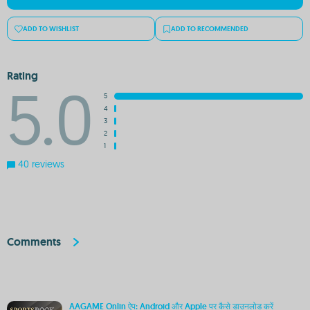
ADD TO WISHLIST
ADD TO RECOMMENDED
Rating
5.0
5
4
3
2
1
40 reviews
Comments
AAGAME Onlin ऐप: Android और Apple पर कैसे डाउनलोड करें