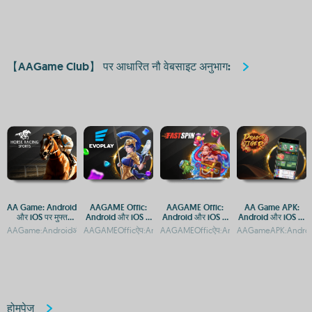
【AAGame Club】 पर आधारित नौ वेबसाइट अनुभाग:
AA Game: Android
AAGAME Offic:
AAGAME Offic:
AA Game APK:
और iOS पर मुफ्त
Android और iOS के
Android और iOS के
Android और iOS पर
डाउनलोड और एक्सेस
लिए ऑफिशियल APP
लिए ऑफिशियल APP
डाउनलोड करें
AAGame:AndroidऔरiOSकेलिएमुफ्तडाउनलोडऔरगेमिंगअनुभव
AAGAMEOfficऐप:AndroidऔरAppleपरमुफ्तडाउनलोडAAGAMEOffic
AAGAMEOfficऐप:AndroidऔरAppleपरमुफ्त
AAGameAPK:Android
डाउनलोड गाइड
डाउनलोड गाइड
होमपेज