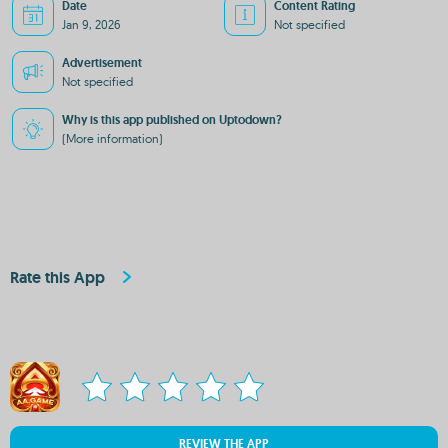
Date
Content Rating
Jan 9, 2026
Not specified
Advertisement
Not specified
Why is this app published on Uptodown?
(More information)
Rate this App
REVIEW THE APP