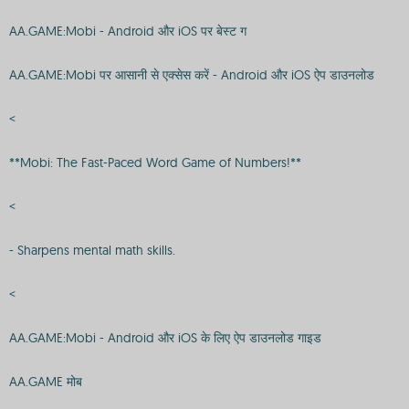
AA.GAME:Mobi - Android और iOS पर बेस्ट ग
AA.GAME:Mobi पर आसानी से एक्सेस करें - Android और iOS ऐप डाउनलोड
<
**Mobi: The Fast-Paced Word Game of Numbers!**
<
- Sharpens mental math skills.
<
AA.GAME:Mobi - Android और iOS के लिए ऐप डाउनलोड गाइड
AA.GAME मोब