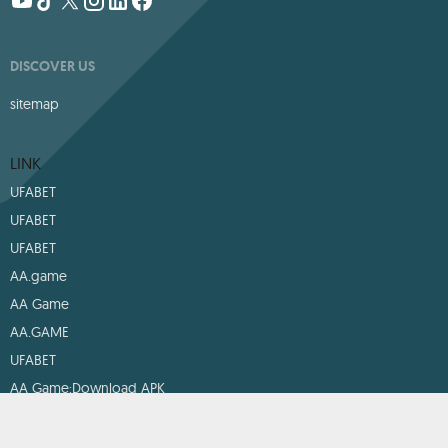
DISCOVER US
sitemap
LINK
UFABET
UFABET
UFABET
AA.game
AA Game
AA.GAME
UFABET
AA Game:Download APK
จีคลับ เว็บ/มือถือ