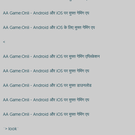
AA Game:Onli - Android और iOS पर मुफ्त गेमिंग एप
AA Game:Onli - Android और iOS के लिए मुफ्त गेमिंग एप
<
AA Game:Onli - Android और iOS पर मुफ्त गेमिंग एप्लिकेशन
AA Game:Onli - Android और iOS पर मुफ्त गेमिंग एप
AA Game:Onli - Android और iOS पर मुफ्त डाउनलोड
AA Game:Onli - Android और iOS पर मुफ्त गेमिंग एप
AA Game:Onli - Android और iOS पर मुफ्त गेमिंग एप
`> look`