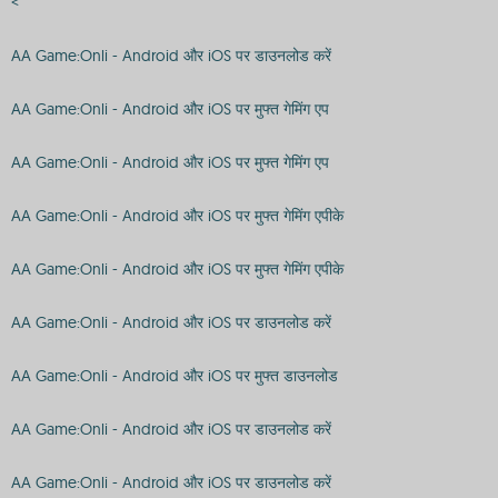
<
AA Game:Onli - Android और iOS पर डाउनलोड करें
AA Game:Onli - Android और iOS पर मुफ्त गेमिंग एप
AA Game:Onli - Android और iOS पर मुफ्त गेमिंग एप
AA Game:Onli - Android और iOS पर मुफ्त गेमिंग एपीके
AA Game:Onli - Android और iOS पर मुफ्त गेमिंग एपीके
AA Game:Onli - Android और iOS पर डाउनलोड करें
AA Game:Onli - Android और iOS पर मुफ्त डाउनलोड
AA Game:Onli - Android और iOS पर डाउनलोड करें
AA Game:Onli - Android और iOS पर डाउनलोड करें