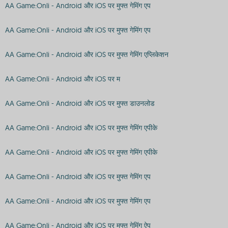
AA Game:Onli - Android और iOS पर मुफ्त गेमिंग एप
AA Game:Onli - Android और iOS पर मुफ्त गेमिंग एप
AA Game:Onli - Android और iOS पर मुफ्त गेमिंग एप्लिकेशन
AA Game:Onli - Android और iOS पर म
AA Game:Onli - Android और iOS पर मुफ्त डाउनलोड
AA Game:Onli - Android और iOS पर मुफ्त गेमिंग एपीके
AA Game:Onli - Android और iOS पर मुफ्त गेमिंग एपीके
AA Game:Onli - Android और iOS पर मुफ्त गेमिंग एप
AA Game:Onli - Android और iOS पर मुफ्त गेमिंग एप
AA Game:Onli - Android और iOS पर मुफ्त गेमिंग ऐप