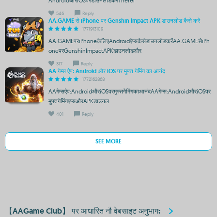
AndroidऔरiOSपरडाउनलोडकरेंTherei
546
Reply
AA.GAME से iPhone पर Genshin Impact APK डाउनलोड कैसे करें
1771913109
AA.GAMEपरiPhoneकेलिएAndroidऐप्सकैसेडाउनलोडकरेंAA.GAMEसेiPh
oneपरGenshinImpactAPKडाउनलोडऔर
317
Reply
AA गेम्स ऐप: Android और iOS पर मुफ्त गेमिंग का आनंद
1772162868
AAगेम्सऐप:AndroidऔरiOSपरमुफ्तगेमिंगकाआनंदAAगेम्स:AndroidऔरiOSपर
मुफ्तगेमिंगएप्सऔरAPKडाउनल
401
Reply
SEE MORE
【AAGame Club】 पर आधारित नौ वेबसाइट अनुभाग: