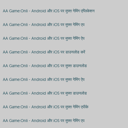
AA Game:Onli - Android और iOS पर मुफ्त गेमिंग एप्लिकेशन
AA Game:Onli - Android और iOS पर मुफ्त गेमिंग एप
AA Game:Onli - Android और iOS पर मुफ्त गेमिंग ऐप
AA Game:Onli - Android और iOS पर डाउनलोड करें
AA Game:Onli - Android और iOS पर मुफ्त डाउनलोड
AA Game:Onli - Android और iOS पर मुफ्त गेमिंग ऐप
AA Game:Onli - Android और iOS पर मुफ्त डाउनलोड
AA Game:Onli - Android और iOS पर मुफ्त गेमिंग एपीके
AA Game:Onli - Android और iOS पर मुफ्त गेमिंग एप