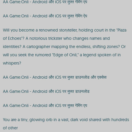
AA Game:Onli - Android और iOS पर मुफ्त गेमिंग एप
AA Game:Onli - Android और iOS पर मुफ्त गेमिंग ऐप
Will you become a renowned storyteller, holding court in the "Plaza
of Echoes"? A notorious trickster who changes names and
identities? A cartographer mapping the endless, shifting zones? Or
will you seek the rumored "Edge of Onli," a legend spoken of in
whispers?
AA Game:Onli - Android और iOS पर मुफ्त डाउनलोड और एक्सेस
AA Game:Onli - Android और iOS पर मुफ्त डाउनलोड
AA Game:Onli - Android और iOS पर मुफ्त गेमिंग एप
You are a tiny, glowing orb in a vast, dark void shared with hundreds
of other