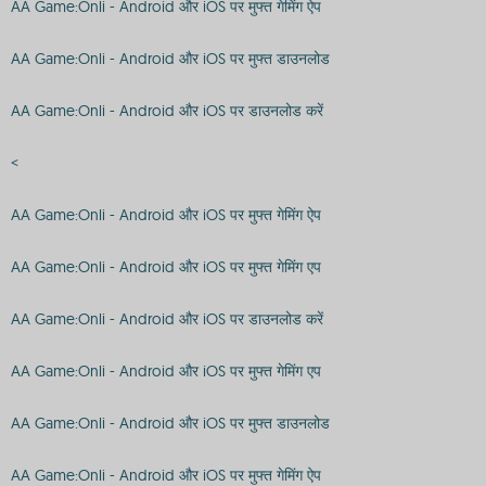
AA Game:Onli - Android और iOS पर मुफ्त गेमिंग ऐप
AA Game:Onli - Android और iOS पर मुफ्त डाउनलोड
AA Game:Onli - Android और iOS पर डाउनलोड करें
<
AA Game:Onli - Android और iOS पर मुफ्त गेमिंग ऐप
AA Game:Onli - Android और iOS पर मुफ्त गेमिंग एप
AA Game:Onli - Android और iOS पर डाउनलोड करें
AA Game:Onli - Android और iOS पर मुफ्त गेमिंग एप
AA Game:Onli - Android और iOS पर मुफ्त डाउनलोड
AA Game:Onli - Android और iOS पर मुफ्त गेमिंग ऐप