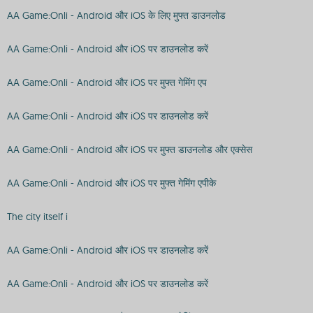
AA Game:Onli - Android और iOS के लिए मुफ्त डाउनलोड
AA Game:Onli - Android और iOS पर डाउनलोड करें
AA Game:Onli - Android और iOS पर मुफ्त गेमिंग एप
AA Game:Onli - Android और iOS पर डाउनलोड करें
AA Game:Onli - Android और iOS पर मुफ्त डाउनलोड और एक्सेस
AA Game:Onli - Android और iOS पर मुफ्त गेमिंग एपीके
The city itself i
AA Game:Onli - Android और iOS पर डाउनलोड करें
AA Game:Onli - Android और iOS पर डाउनलोड करें