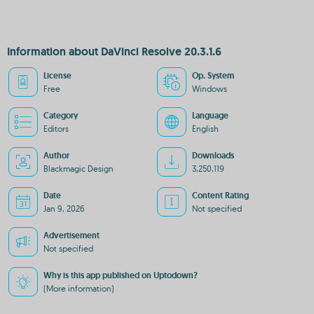
Information about DaVinci Resolve 20.3.1.6
License
Op. System
Free
Windows
Category
Language
Editors
English
Author
Downloads
Blackmagic Design
3,250,119
Date
Content Rating
Jan 9, 2026
Not specified
Advertisement
Not specified
Why is this app published on Uptodown?
(More information)