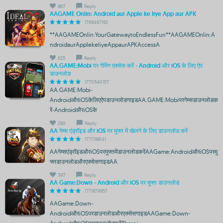
867
Reply
AAGAME Onlin: Android aur Apple ke liye App aur APK
1769467192
**AAGAMEOnlin:YourGatewaytoEndlessFun**AAGAMEOnlin:A
ndroidaurApplekeliyeAppaurAPKAccessA
625
Reply
AA.GAME:Mobi पर गेमिंग एक्सेस करें - Android और iOS के लिए ऐप
डाउनलोड
1770540157
AA.GAME:Mobi-
AndroidऔरiOSकेलिएऐपडाउनलोडगाइडAA.GAME:Mobiपरगेम्सडाउनलोडक
रें-AndroidऔरiOSके
280
Reply
AA गेम्स एंड्रॉइड और iOS पर मुफ्त में खेलने के लिए डाउनलोड करें
1771788141
AAगेम्सएंड्रॉइडऔरiOSपरमुफ्तमेंडाउनलोडकरेंAAGame:AndroidऔरiOSपरमु
फ्तडाउनलोडऔरएक्सेसगाइडAA
397
Reply
AA Game:Down - Android और iOS पर मुफ्त डाउनलोड
1771879957
AAGame:Down-
AndroidऔरiOSपरडाउनलोडऔरएक्सेसगाइडAAGame:Down-