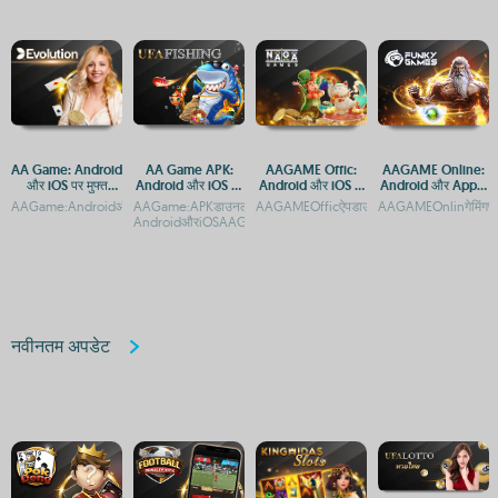
AA Game: Android
AA Game APK:
AAGAME Offic:
AAGAME Online:
और iOS पर मुफ्त
Android और iOS पर
Android और iOS के
Android और Apple
डाउनलोड और एक्सेस
डाउनलोड करें
लिए ऐप डाउनलोड गाइड
पर एक्सेस करें, APP
AAGame:AndroidऔरiOSकेलिएमुफ्तडाउनलोडऔरगेमिंगअनुभव
AAGame:APKडाउनलोडऔरइंस्टॉलगाइड-
AAGAMEOfficऐपडाउनलोड:AndroidऔरiOSप्ले
AAGAMEOnlinगेमिंगप्
और APK डाउनलोड
AndroidऔरiOSAAGameAPK:AndroidऔरiOSपरडाउनलोडकरेंAAGa
करें
नवीनतम अपडेट