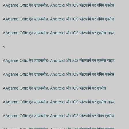
AAgame Offic ऐप डाउनलोड: Android और iOS प्लेटफ़ॉर्म पर गेमिंग एक्सेस
AAgame Offic ऐप डाउनलोड: Android और iOS प्लेटफ़ॉर्म पर गेमिंग एक्सेस
AAgame Offic ऐप डाउनलोड: Android और iOS प्लेटफ़ॉर्म पर एक्सेस गाइड
<
AAgame Offic ऐप डाउनलोड: Android और iOS प्लेटफ़ॉर्म पर एक्सेस गाइड
AAgame Offic ऐप डाउनलोड: Android और iOS प्लेटफ़ॉर्म पर गेमिंग एक्सेस
AAgame Offic ऐप डाउनलोड: Android और iOS प्लेटफ़ॉर्म पर एक्सेस
AAgame Offic ऐप डाउनलोड: Android और iOS प्लेटफ़ॉर्म पर एक्सेस गाइड
AAgame Offic ऐप डाउनलोड: Android और iOS प्लेटफ़ॉर्म पर गेमिंग एक्सेस