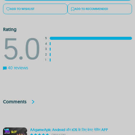
ADD TO WISHLIST
ADD TO RECOMMENDED
Rating
5.0
5
4
3
2
1
40 reviews
Comments
AAgameApk: Android और iOS के लिए बेस्ट गेमिंग APP
1769442961