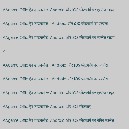
AAgame Offic ऐप डाउनलोड: Android और iOS प्लेटफ़ॉर्म पर एक्सेस गाइड
AAgame Offic ऐप डाउनलोड - Android और iOS प्लेटफ़ॉर्म पर एक्सेस
AAgame Offic ऐप डाउनलोड: Android और iOS प्लेटफ़ॉर्म पर एक्सेस गाइड
<
AAgame Offic ऐप डाउनलोड - Android और iOS प्लेटफ़ॉर्म पर एक्सेस
AAgame Offic ऐप डाउनलोड - Android और iOS प्लेटफ़ॉर्म पर एक्सेस
AAgame Offic ऐप डाउनलोड: Android और iOS प्लेटफ़ॉर्म पर एक्सेस गाइड
AAgame Offic ऐप डाउनलोड: Android और iOS प्लेटफ़ॉर्
AAgame Offic ऐप डाउनलोड: Android और iOS प्लेटफ़ॉर्म पर गेमिंग एक्सेस