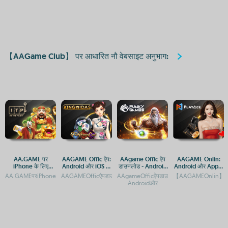
【AAGame Club】 पर आधारित नौ वेबसाइट अनुभाग:
AA.GAME पर
AAGAME Offic ऐप:
AAgame Offic ऐप
AAGAME Onlin:
iPhone के लिए
Android और iOS पर
डाउनलोड - Android
Android और Apple
Genshin Impact
डाउनलोड करें
और iOS प्लेटफ़ॉर्म के
पर एक्सेस करें
AA.GAMEपरiPhoneकेलिएऐप्सऔरगेम्सडाउनलोडकरेंAA.GAMEसेiPhoneपरGenshinImpactडाउन
AAGAMEOfficऐपडाउनलोड:AndroidऔरiOSप्लेटफ़ॉर्मगाइडAAGAMEOf
AAgameOfficऐपडाउनलोड:AndroidऔरiOSप्लेटफ़
【AAGAMEOnlin】:Aun
APK डाउनलोड और प्ले
लिए पूरी गाइड
Androidऔर
करें