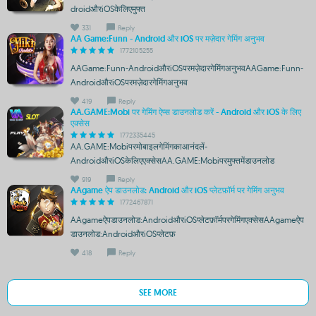
droidऔरiOSकेलिएमुफ्त
331
Reply
AA Game:Funn - Android और iOS पर मज़ेदार गेमिंग अनुभव
1772105255
AAGame:Funn-AndroidऔरiOSपरमज़ेदारगेमिंगअनुभवAAGame:Funn-
AndroidऔरiOSपरमज़ेदारगेमिंगअनुभव
419
Reply
AA.GAME:Mobi पर गेमिंग ऐप्स डाउनलोड करें - Android और iOS के लिए
एक्सेस
1772335445
AA.GAME:Mobiपरमोबाइलगेमिंगकाआनंदलें-
AndroidऔरiOSकेलिएएक्सेसAA.GAME:Mobiपरमुफ्तमेंडाउनलोड
919
Reply
AAgame ऐप डाउनलोड: Android और iOS प्लेटफ़ॉर्म पर गेमिंग अनुभव
1772467871
AAgameऐपडाउनलोड:AndroidऔरiOSप्लेटफ़ॉर्मपरगेमिंगएक्सेसAAgameऐप
डाउनलोड:AndroidऔरiOSप्लेटफ़
418
Reply
SEE MORE