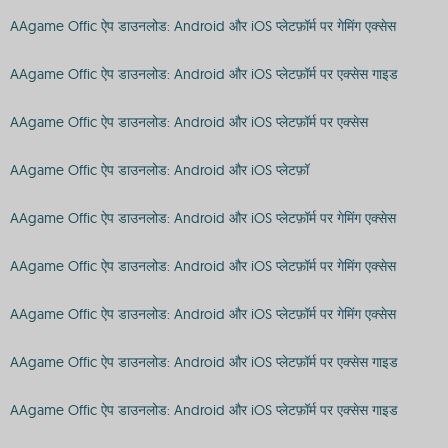
AAgame Offic ऐप डाउनलोड: Android और iOS प्लेटफ़ॉर्म पर गेमिंग एक्सेस
AAgame Offic ऐप डाउनलोड: Android और iOS प्लेटफ़ॉर्म पर एक्सेस गाइड
AAgame Offic ऐप डाउनलोड: Android और iOS प्लेटफ़ॉर्म पर एक्सेस
AAgame Offic ऐप डाउनलोड: Android और iOS प्लेटफ़ॉ
AAgame Offic ऐप डाउनलोड: Android और iOS प्लेटफ़ॉर्म पर गेमिंग एक्सेस
AAgame Offic ऐप डाउनलोड: Android और iOS प्लेटफ़ॉर्म पर गेमिंग एक्सेस
AAgame Offic ऐप डाउनलोड: Android और iOS प्लेटफ़ॉर्म पर गेमिंग एक्सेस
AAgame Offic ऐप डाउनलोड: Android और iOS प्लेटफ़ॉर्म पर एक्सेस गाइड
AAgame Offic ऐप डाउनलोड: Android और iOS प्लेटफ़ॉर्म पर एक्सेस गाइड