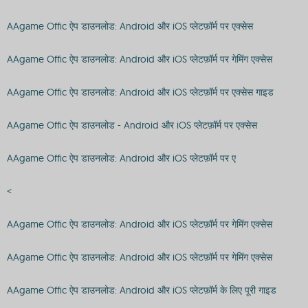
AAgame Offic ऐप डाउनलोड: Android और iOS प्लेटफ़ॉर्म पर एक्सेस
AAgame Offic ऐप डाउनलोड: Android और iOS प्लेटफ़ॉर्म पर गेमिंग एक्सेस
AAgame Offic ऐप डाउनलोड: Android और iOS प्लेटफ़ॉर्म पर एक्सेस गाइड
AAgame Offic ऐप डाउनलोड - Android और iOS प्लेटफ़ॉर्म पर एक्सेस
AAgame Offic ऐप डाउनलोड: Android और iOS प्लेटफ़ॉर्म पर ए
<
AAgame Offic ऐप डाउनलोड: Android और iOS प्लेटफ़ॉर्म पर गेमिंग एक्सेस
AAgame Offic ऐप डाउनलोड: Android और iOS प्लेटफ़ॉर्म पर गेमिंग एक्सेस
AAgame Offic ऐप डाउनलोड: Android और iOS प्लेटफ़ॉर्म के लिए पूरी गाइड