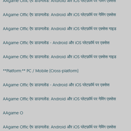
AAgame Offic ऐप डाउनलोड: Android और iOS प्लेटफ़ॉर्म पर गेमिंग एक्सेस
AAgame Offic ऐप डाउनलोड: Android और iOS प्लेटफ़ॉर्म पर गेमिंग एक्सेस
AAgame Offic ऐप डाउनलोड: Android और iOS प्लेटफ़ॉर्म पर एक्सेस गाइड
AAgame Offic ऐप डाउनलोड - Android और iOS प्लेटफ़ॉर्म पर एक्सेस
AAgame Offic ऐप डाउनलोड: Android और iOS प्लेटफ़ॉर्म पर एक्सेस गाइड
**Platform:** PC / Mobile (Cross-platform)
AAgame Offic ऐप डाउनलोड - Android और iOS प्लेटफ़ॉर्म पर एक्सेस
AAgame Offic ऐप डाउनलोड: Android और iOS प्लेटफ़ॉर्म पर गेमिंग एक्सेस
AAgame O
AAgame Offic ऐप डाउनलोड: Android और iOS प्लेटफ़ॉर्म पर गेमिंग एक्सेस