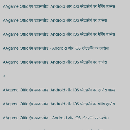
AAgame Offic ऐप डाउनलोड: Android और iOS प्लेटफ़ॉर्म पर गेमिंग एक्सेस
AAgame Offic ऐप डाउनलोड: Android और iOS प्लेटफ़ॉर्म पर एक्सेस
AAgame Offic ऐप डाउनलोड: Android और iOS प्लेटफ़ॉर्म पर गेमिंग एक्सेस
AAgame Offic ऐप डाउनलोड - Android और iOS प्लेटफ़ॉर्म पर एक्सेस
AAgame Offic ऐप डाउनलोड: Android और iOS प्लेटफ़ॉर्म पर एक्सेस
<
AAgame Offic ऐप डाउनलोड: Android और iOS प्लेटफ़ॉर्म पर एक्सेस गाइड
AAgame Offic ऐप डाउनलोड: Android और iOS प्लेटफ़ॉर्म पर गेमिंग एक्सेस
AAgame Offic ऐप डाउनलोड - Android और iOS प्लेटफ़ॉर्म पर एक्सेस