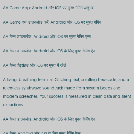
AA Game App: Android और iOS पर मुफ्त गेमिंग अनुभव
AA Game एप्प डाउनलोड करें: Android और iOS पर मुफ्त गेमिंग
AA गेम्स डाउनलोड: Android और iOS पर मुफ्त गेमिंग एप्स
AA गेम्स डाउनलोड: Android और iOS के लिए मुफ्त गेमिंग ऐप
AA गेम्स एंड्रॉइड और iOS पर मुफ्त में खेलें
A living, breathing terminal. Glitching text, scrolling hex-code, and a
relentless synthwave soundtrack made from system beeps and
modem screeches. Your success is measured in clean data and silent
extractions.
AA गेम्स डाउनलोड: Android और iOS के लिए मुफ्त गेमिंग ऐप
AA गेम्स: Android और iOS के लिए मुफ्त गेमिंग ऐप्स