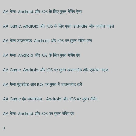
AA गेम्स: Android और iOS के लिए मुफ्त गेमिंग ऐप्स
AA Game: Android और iOS के लिए मुफ्त डाउनलोड और एक्सेस गाइड
AA गेम्स डाउनलोड: Android और iOS पर मुफ्त गेमिंग एप्स
AA गेम्स: Android और iOS के लिए मुफ्त गेमिंग ऐप
AA Game: Android और iOS पर मुफ्त डाउनलोड और एक्सेस गाइड
AA गेम्स एंड्रॉइड और iOS पर मुफ्त में डाउनलोड करें
AA Game ऐप डाउनलोड - Android और iOS पर मुफ्त गेमिंग
AA गेम्स: Android और iOS पर मुफ्त गेमिंग ऐप
<