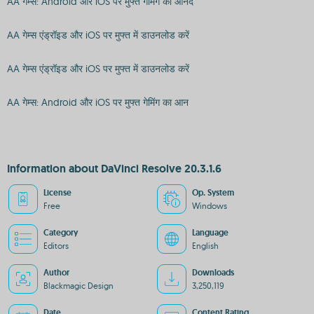
AA गेम्स: Android और iOS पर मुफ्त गेमिंग का आनंद
AA गेम्स एंड्रॉइड और iOS पर मुफ्त में डाउनलोड करें
AA गेम्स एंड्रॉइड और iOS पर मुफ्त में डाउनलोड करें
AA गेम्स: Android और iOS पर मुफ्त गेमिंग का आन
Information about DaVinci Resolve 20.3.1.6
License
Op. System
Free
Windows
Category
Language
Editors
English
Author
Downloads
Blackmagic Design
3,250,119
Date
Content Rating