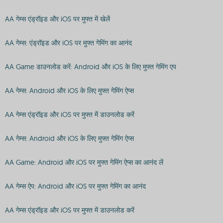
AA गेम्स एंड्रॉइड और iOS पर मुफ्त में खेलें
AA गेम्स: एंड्रॉइड और iOS पर मुफ्त गेमिंग का आनंद
AA Game डाउनलोड करें: Android और iOS के लिए मुफ्त गेमिंग एप
AA गेम्स: Android और iOS के लिए मुफ्त गेमिंग ऐप्स
AA गेम्स एंड्रॉइड और iOS पर मुफ्त में डाउनलोड करें
AA गेम्स: Android और iOS के लिए मुफ्त गेमिंग ऐप्स
AA Game: Android और iOS पर मुफ्त गेमिंग ऐप्स का आनंद लें
AA गेम्स ऐप: Android और iOS पर मुफ्त गेमिंग का आनंद
AA गेम्स एंड्रॉइड और iOS पर मुफ्त में डाउनलोड करें