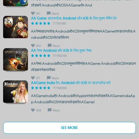
लोडकरें:AndroidऔरiOSAAGameऐप:And
931
Reply
AA Game डाउनलोड: Android और iOS के लिए मुफ्त गेमिंग ऐप
1771541881
AAगेम्सडाउनलोड:AndroidऔरiOSपरमुफ्तगेमिंगएप्सAAGameएप्पडाउनलोड:A
ndroidऔरiOSप्लेटफ़ॉर्मपरग
634
Reply
AA गेम्स Android और iOS के लिए मुफ्त गेम्स
1771562193
AAगेम्स:AndroidऔरiOSपरमुफ्तगेमिंगऐपAAGame:AndroidऔरiOSपरडाउन
लोडकरनेकातरीका
317
Reply
AAGame India ऐप: Android और iOS पर डाउनलोड करें
1771682662
AAGameIndiaऐप:AndroidऔरAppleपरडाउनलोडकरेंAAGameIndiaAp
p:AndroidऔरiOSपरडाउनलोडकरेंAAGameI
348
Reply
SEE MORE