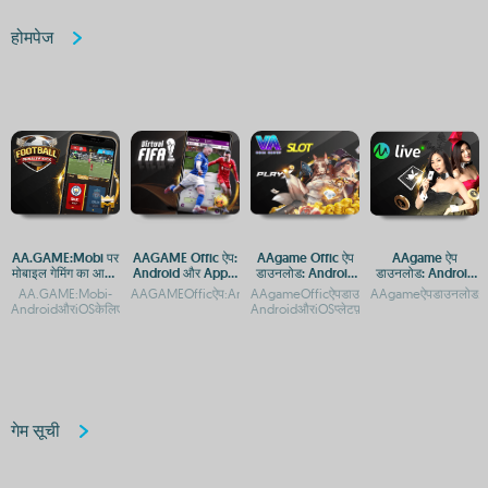
होमपेज
AA.GAME:Mobi पर
AAGAME Offic ऐप:
AAgame Offic ऐप
AAgame ऐप
मोबाइल गेमिंग का आनंद
Android और Apple
डाउनलोड: Android
डाउनलोड: Android
लें - Android और
डिवाइस के लिए
और iOS प्लेटफ़ॉर्म पर
और iOS प्लेटफ़ॉर्म पर
AA.GAME:Mobi-
AAGAMEOfficऐप:AndroidऔरiOSपरडाउनलोडकरेंAAGAMEOfficऐपडाउन
AAgameOfficऐपडाउनलोड-
AAgameऐपडाउनलोड:And
iOS के लिए एक्सेस
डाउनलोड गाइड
एक्सेस गाइड
गेमिंग एक्सेस
AndroidऔरiOSकेलिएआसानएक्सेसऔरAPKडाउनलोडAA.GAME:Mobiपरमोबाइलगेमिंगकाआनंदलें-
AndroidऔरiOSप्लेटफ़ॉर्मकेलिएपूरीगाइडAAga
गेम सूची