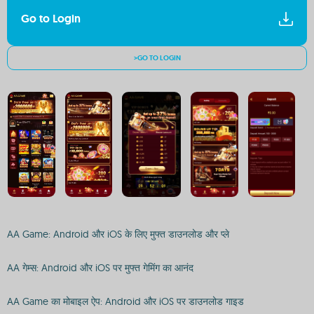
Go to Login
>GO TO LOGIN
AA Game: Android और iOS के लिए मुफ्त डाउनलोड और प्ले
AA गेम्स: Android और iOS पर मुफ्त गेमिंग का आनंद
AA Game का मोबाइल ऐप: Android और iOS पर डाउनलोड गाइड