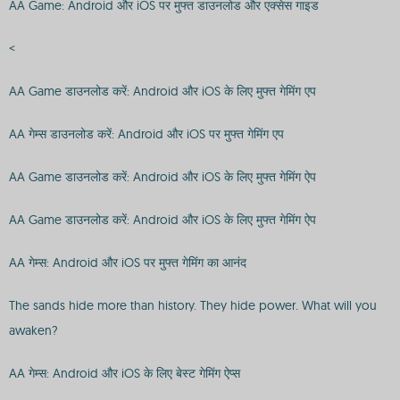
AA Game: Android और iOS पर मुफ्त डाउनलोड और एक्सेस गाइड
<
AA Game डाउनलोड करें: Android और iOS के लिए मुफ्त गेमिंग एप
AA गेम्स डाउनलोड करें: Android और iOS पर मुफ्त गेमिंग एप
AA Game डाउनलोड करें: Android और iOS के लिए मुफ्त गेमिंग ऐप
AA Game डाउनलोड करें: Android और iOS के लिए मुफ्त गेमिंग ऐप
AA गेम्स: Android और iOS पर मुफ्त गेमिंग का आनंद
The sands hide more than history. They hide power. What will you
awaken?
AA गेम्स: Android और iOS के लिए बेस्ट गेमिंग ऐप्स