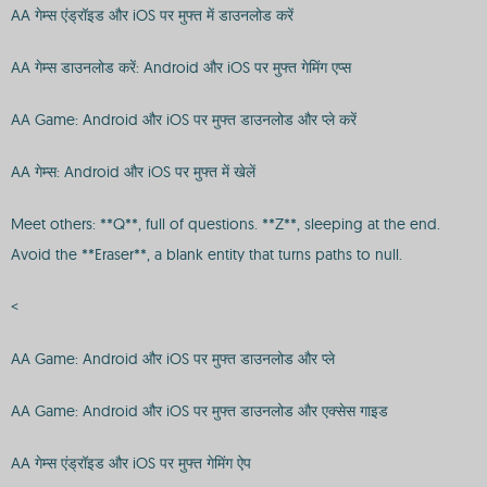
AA गेम्स एंड्रॉइड और iOS पर मुफ्त में डाउनलोड करें
AA गेम्स डाउनलोड करें: Android और iOS पर मुफ्त गेमिंग एप्स
AA Game: Android और iOS पर मुफ्त डाउनलोड और प्ले करें
AA गेम्स: Android और iOS पर मुफ्त में खेलें
Meet others: **Q**, full of questions. **Z**, sleeping at the end.
Avoid the **Eraser**, a blank entity that turns paths to null.
<
AA Game: Android और iOS पर मुफ्त डाउनलोड और प्ले
AA Game: Android और iOS पर मुफ्त डाउनलोड और एक्सेस गाइड
AA गेम्स एंड्रॉइड और iOS पर मुफ्त गेमिंग ऐप