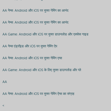
AA गेम्स: Android और iOS पर मुफ्त गेमिंग का आनंद
AA गेम्स: Android और iOS पर मुफ्त गेमिंग का आनंद
AA Game: Android और iOS पर मुफ्त डाउनलोड और एक्सेस गाइड
AA गेम्स एंड्रॉइड और iOS पर मुफ्त गेमिंग ऐप
AA गेम्स: Android और iOS पर मुफ्त गेमिंग एप्स
AA Game: Android और iOS के लिए मुफ्त डाउनलोड और प्ले
AA
AA गेम्स: Android और iOS पर मुफ्त गेमिंग ऐप्स का संग्रह
<