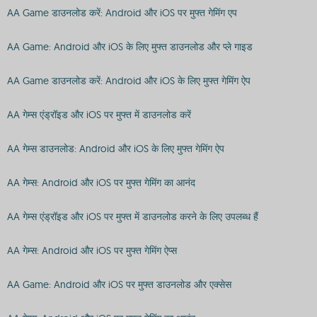
AA Game डाउनलोड करें: Android और iOS पर मुफ्त गेमिंग एप
AA Game: Android और iOS के लिए मुफ्त डाउनलोड और प्ले गाइड
AA Game डाउनलोड करें: Android और iOS के लिए मुफ्त गेमिंग ऐप
AA गेम्स एंड्रॉइड और iOS पर मुफ्त में डाउनलोड करें
AA गेम्स डाउनलोड: Android और iOS के लिए मुफ्त गेमिंग ऐप
AA गेम्स: Android और iOS पर मुफ्त गेमिंग का आनंद
AA गेम्स एंड्रॉइड और iOS पर मुफ्त में डाउनलोड करने के लिए उपलब्ध हैं
AA गेम्स: Android और iOS पर मुफ्त गेमिंग ऐप्स
AA Game: Android और iOS पर मुफ्त डाउनलोड और एक्सेस