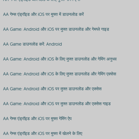
AA गेम्स एंड्रॉइड और iOS पर मुफ्त में डाउनलोड करें
AA Game: Android और iOS पर मुफ्त डाउनलोड और गेमप्ले गाइड
AA Game डाउनलोड करें: Android
AA Game: Android और iOS के लिए मुफ्त डाउनलोड और गेमिंग अनुभव
AA Game: Android और iOS के लिए मुफ्त डाउनलोड और गेमिंग एक्सेस
AA Game: Android और iOS पर मुफ्त डाउनलोड और एक्सेस
AA Game: Android और iOS पर मुफ्त डाउनलोड और एक्सेस गाइड
AA गेम्स एंड्रॉइड और iOS पर मुफ्त गेमिंग ऐप
AA गेम्स एंड्रॉइड और iOS पर मुफ्त में खेलने के लिए