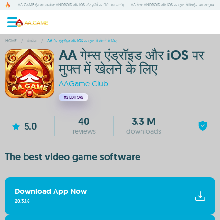
AA.GAME ऐप डाउनलोड: ANDROID और IOS प्लेटफ़ॉर्म पर गेमिंग का आनंद
AA गेम्स: ANDROID और IOS पर मुफ्त गेमिंग ऐप्स का अनुभव
HOME
/
होमपेज
/
AA गेम्स एंड्रॉइड और IOS पर मुफ्त में खेलने के लिए
AA गेम्स एंड्रॉइड और iOS पर
मुफ्त में खेलने के लिए
AAGame Club
#2
EDITORS
40
3.3 M
5.0
reviews
downloads
The best video game software
Download App Now
20.3.1.6