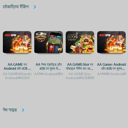
लोकप्रिय रैंकिंग
AA.GAME पर
AA गेम्स एंड्रॉइड और
AA.GAME:Stor पर
AA Game: Android
Android और iOS के
iOS पर मुफ्त में
मोबाइल गेमिंग का आनंद
और iOS पर मुफ्त
लिए मोबाइल गेम्स
डाउनलोड करें
लें - Android और
डाउनलोड और एक्सेस
AA.GAMEपरGenshinImpactAPKडाउनलोडऔरगेमAA.GAMEपरGenshinImpactAPKडाउनलोडक
AAगेम्स:AndroidऔरiOSपरमुफ्तगेमिंगकाआनंदAAगेम्सएंड्रॉइडऔरiOSपरमुफ्तम
AA.GAME:Stor-
AAगेम्सऐप:AndroidऔरiOS
डाउनलोड करें
iOS के लिए एक्सेस
गाइड
AndroidऔरiOSगा
AndroidऔरiOSकेलिएमुफ्तऐपडाउनलोडAA.GAME
गेम गाइड