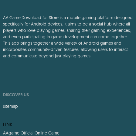
AA.Game,Download for Store is a mobile gaming platform designed
specifically for Android devices. It aims to be a social hub where all
players who love playing games, sharing their gaming experiences,
and even participating in game development can come together.
This app brings together a wide variety of Android games and
incorporates community-driven features, allowing users to interact
and communicate beyond just playing games.
DISCOVER US
sitemap