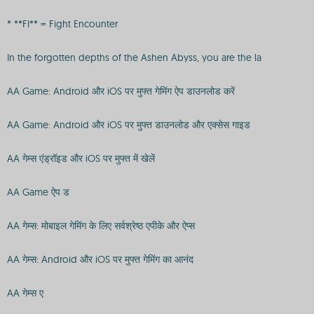
* **FI** = Fight Encounter
In the forgotten depths of the Ashen Abyss, you are the la
AA Game: Android और iOS पर मुफ्त गेमिंग ऐप डाउनलोड करें
AA Game: Android और iOS पर मुफ्त डाउनलोड और एक्सेस गाइड
AA गेम्स एंड्रॉइड और iOS पर मुफ्त में खेलें
AA Game ऐप ड
AA गेम्स: मोबाइल गेमिंग के लिए सर्वश्रेष्ठ एपीके और ऐप्स
AA गेम्स: Android और iOS पर मुफ्त गेमिंग का आनंद
AA गेम्स ए