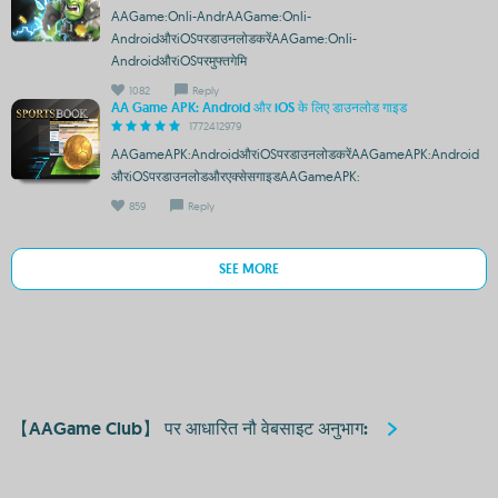
AAGame:Onli-AndrAAGame:Onli-
AndroidऔरiOSपरडाउनलोडकरेंAAGame:Onli-
AndroidऔरiOSपरमुफ्तगेमि
1082
Reply
AA Game APK: Android और iOS के लिए डाउनलोड गाइड
1772412979
AAGameAPK:AndroidऔरiOSपरडाउनलोडकरेंAAGameAPK:Android
औरiOSपरडाउनलोडऔरएक्सेसगाइडAAGameAPK:
859
Reply
SEE MORE
【AAGame Club】 पर आधारित नौ वेबसाइट अनुभाग: