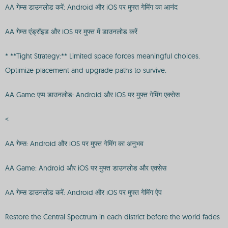
AA गेम्स डाउनलोड करें: Android और iOS पर मुफ्त गेमिंग का आनंद
AA गेम्स एंड्रॉइड और iOS पर मुफ्त में डाउनलोड करें
* **Tight Strategy:** Limited space forces meaningful choices.
Optimize placement and upgrade paths to survive.
AA Game एप्प डाउनलोड: Android और iOS पर मुफ्त गेमिंग एक्सेस
<
AA गेम्स: Android और iOS पर मुफ्त गेमिंग का अनुभव
AA Game: Android और iOS पर मुफ्त डाउनलोड और एक्सेस
AA गेम्स डाउनलोड करें: Android और iOS पर मुफ्त गेमिंग ऐप
Restore the Central Spectrum in each district before the world fades