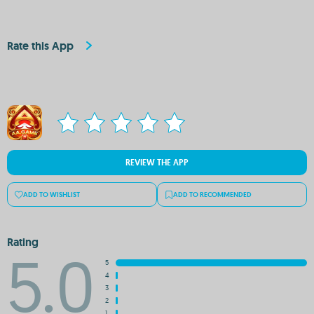
Rate this App
REVIEW THE APP
ADD TO WISHLIST
ADD TO RECOMMENDED
Rating
5.0
5
4
3
2
1