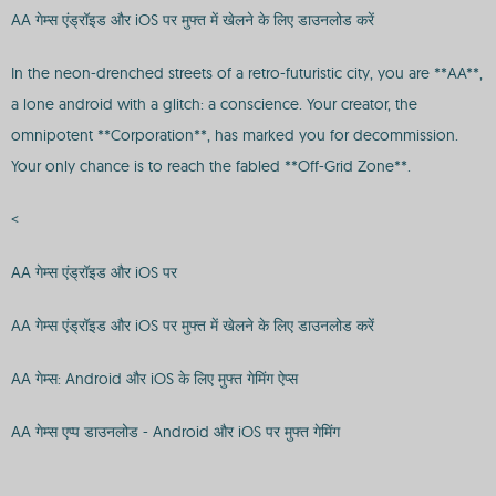
AA गेम्स एंड्रॉइड और iOS पर मुफ्त में खेलने के लिए डाउनलोड करें
In the neon-drenched streets of a retro-futuristic city, you are **AA**,
a lone android with a glitch: a conscience. Your creator, the
omnipotent **Corporation**, has marked you for decommission.
Your only chance is to reach the fabled **Off-Grid Zone**.
<
AA गेम्स एंड्रॉइड और iOS पर
AA गेम्स एंड्रॉइड और iOS पर मुफ्त में खेलने के लिए डाउनलोड करें
AA गेम्स: Android और iOS के लिए मुफ्त गेमिंग ऐप्स
AA गेम्स एप्प डाउनलोड - Android और iOS पर मुफ्त गेमिंग