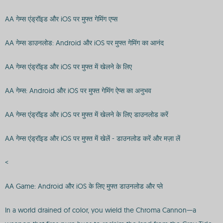
AA गेम्स एंड्रॉइड और iOS पर मुफ्त गेमिंग एप्स
AA गेम्स डाउनलोड: Android और iOS पर मुफ्त गेमिंग का आनंद
AA गेम्स एंड्रॉइड और iOS पर मुफ्त में खेलने के लिए
AA गेम्स: Android और iOS पर मुफ्त गेमिंग ऐप्स का अनुभव
AA गेम्स एंड्रॉइड और iOS पर मुफ्त में खेलने के लिए डाउनलोड करें
AA गेम्स एंड्रॉइड और iOS पर मुफ्त में खेलें - डाउनलोड करें और मज़ा लें
<
AA Game: Android और iOS के लिए मुफ्त डाउनलोड और प्ले
In a world drained of color, you wield the Chroma Cannon—a