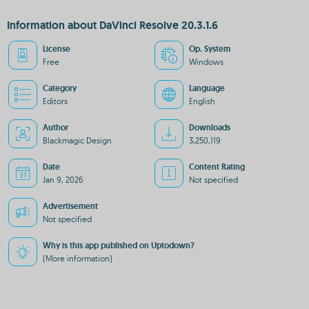
Information about DaVinci Resolve 20.3.1.6
License
Op. System
Free
Windows
Category
Language
Editors
English
Author
Downloads
Blackmagic Design
3,250,119
Date
Content Rating
Jan 9, 2026
Not specified
Advertisement
Not specified
Why is this app published on Uptodown?
(More information)