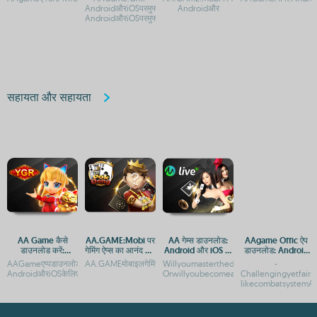
गेमिंग एक्सेस
iOS के लिए एक्सेस
AndroidऔरiOSपरमुफ्तगेमिंगएपAAGame:Onli-
Androidऔर
AndroidऔरiOSपरमुफ्तगेमिंगएपAAGame:Onl
सहायता और सहायता
AA Game कैसे
AA.GAME:Mobi पर
AA गेम्स डाउनलोड:
AAgame Offic ऐप
डाउनलोड करें:
गेमिंग ऐप्स का आनंद लें -
Android और iOS पर
डाउनलोड: Android
Android और iOS
Android और iOS
मुफ्त गेमिंग एप
और iOS प्लेटफ़ॉर्म पर
AAGameएप्पडाउनलोडकरें-
AA.GAMEमोबाइलगेमिंगप्लेटफॉर्म:AndroidऔरiOSपरएक्सेसगाइडAA.G
Willyoumasterthedescent,restorethecor
-
गाइड
डिवाइस के लिए
एक्सेस गाइड
AndroidऔरiOSकेलिएमुफ्तगेमिंगप्लेटफॉर्मAAGameडाउनलोडकरें:Androidऔरi
Orwillyoubecomeanotherforgottensy
Challengingyetfairs
likecombatsystemAAg