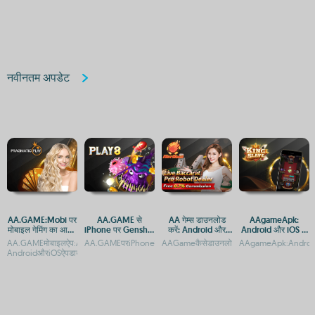
नवीनतम अपडेट
AA.GAME:Mobi पर
AA.GAME से
AA गेम्स डाउनलोड
AAgameApk:
मोबाइल गेमिंग का आनंद
iPhone पर Genshin
करें: Android और
Android और iOS के
लें - Android और
Impact APK
iOS के लिए मुफ्त गेमिंग
लिए मुफ्त गेम डाउनलोड
AA.GAMEमोबाइलऐप:AndroidऔरiOSपरआसानएक्सेसAA.GAME:Mobiपरगेमिंगएक्सेसकरें-
AA.GAMEपरiPhoneकेलिएAndroidऐप्सकैसेडाउनलोडकरेंAA.GAMEस
AAGameकैसेडाउनलोडकरें:AndroidऔरiOSगाइडAAग
AAgameApk:Androidऔ
iOS के लिए एक्सेस करें
डाउनलोड कैसे करें
ऐप
करें
AndroidऔरiOSऐपडाउ