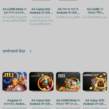
AA.GAME:Mobi पर
AA Game:Onli -
AA गेम्स का मज़ा लें:
AA.GAME पर
मुफ्त में गेम डाउनलोड
Android और iOS पर
Android और iOS पर
मोबाइल गेमिंग:
करें - Android और
मुफ्त डाउनलोड
डाउनलोड करें
Android और iOS के
AA.GAME:Mobiपरगेम्सडाउनलोडकरें-
AAGame:Onli-
AAगेम्स:AndroidऔरiOSकेलिएमुफ्तगेमिंगऐप्सAAगे
AA.GAMEपरGenshinIm
iOS के लिए एक्सेस
लिए एक्सेस गाइड
AndroidऔरiOSकेलिएएक्सेसAA.GAME:Mobiपरमोबाइलगेमिंगकाआनंदले
AndrAAGame:Onli-
AndroidऔरiOSपरडाउनलोडकरेंAAGame:Onli-
AndroidऔरiOSपरमुफ्तगेमि
उपयोगकर्ता केंद्र
AAgame ऐप
AA Game:Onli -
AA.GAME:Mobi पर
AA Game APK:
डाउनलोड: Android
Android और iOS पर
मोबाइल गेमिंग का आनंद
Android और iOS पर
और iOS प्लेटफ़ॉर्म पर
मुफ्त गेमिंग एप्लिकेशन
लें - Android और
मुफ्त डाउनलोड
AAgameऐपडाउनलोड:AndroidऔरiOSप्लेटफ़ॉर्मपरगेमिंगएक्सेसAAgameऐपडाउनलोड:AndroidऔरiO
AAGame:Onli-
AA.GAME:Mobiपरगेमिंगएप्सऔरAPKडाउनलोडकरे
AAGameAPK:Android