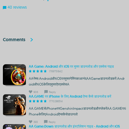
40 reviews
Comments
AA Game: Android और iOS पर मुफ्त डाउनलोड और एक्सेस गाइड
1769751842
AAगेम्स:AndroidऔरiOSपरमुफ्तगेमिंगकाआनंदAAGameडाउनलोडकरें:Andr
oidऔरiOSकेलिएमुफ्तऐपएक्सेसA
906
Reply
AA.GAME पर iPhone के लिए Android ऐप्स कैसे डाउनलोड करें
1770286514
AA.GAMEसेiPhoneपरGenshinImpactडाउनलोडऔरप्लेकरेंAA.GAMEपरi
PhoneकेलिएAndroidऐप्सकैसेडाउनलो
393
Reply
AA Game:Down डाउनलोड और इंस्टॉलेशन गाइड - Android और iOS