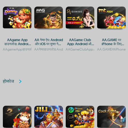
AAgame App
AA गेम्स ऐप: Android
AAGame Club
AA.GAME पर
डाउनलोड: Android
और iOS पर मुफ्त गेमिंग
App: Android और
iPhone के लिए
और iOS के लिए गेमिंग
का आनंद
iOS के लिए मुफ्त
Android ऐप्स कैसे
AAgameAppडाउनलोड:AndroidऔरiOSकेलिएमुफ्तगेमिंगप्लेटफॉर्मAAgameAppडाउनलोड:Andr
AAगेम्सडाउनलोड:AndroidऔरiOSकेलिएमुफ्तगेमिंगऐपAAGameकैसेडाउन
AAGameClubApp:AndroidऔरiOSपरडाउनलो
AA.GAMEपरiPhoneकेलि
प्लेटफॉर्म
डाउनलोड
डाउनलोड करें
होमपेज