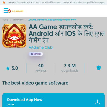
AA.GAME ऐप डाउनलोड: ANDROID और IOS प्लेटफ़ॉर्म पर गेमिंग का आनंद
AA गेम्स: ANDROID और IOS पर मुफ्त गेमिंग ऐप्स का अनुभव
HOME
/
लोकप्रिय रैंकिंग
/
AA GAME डाउनलोड करें: ANDROID और IOS के लिए मुफ्त गेमिंग ऐप
AA Game डाउनलोड करें:
Android और iOS के लिए मुफ्त
गेमिंग ऐप
AAGame Club
#2
EDITORS
40
3.3 M
5.0
reviews
downloads
The best video game software
Download App Now
20.3.1.6