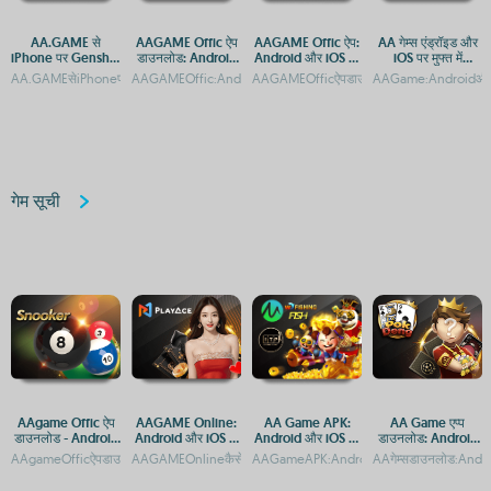
AA.GAME से
AAGAME Offic ऐप
AAGAME Offic ऐप:
AA गेम्स एंड्रॉइड और
iPhone पर Genshin
डाउनलोड: Android
Android और iOS पर
iOS पर मुफ्त में
Impact डाउनलोड और
और iOS प्लेटफ़ॉर्म
डाउनलोड करें
डाउनलोड करें
AA.GAMEसेiPhoneपरGenshinImpactAPKडाउनलोडऔरइंस्टॉलगाइडAA.GAMEसेiPhoneपरG
AAGAMEOffic:AndroidऔरAppleडाउनलोडगाइडAAGAMEOfficऐप:A
AAGAMEOfficऐपडाउनलोड:AndroidऔरiOSप्ले
AAGame:AndroidऔरiO
अपडेट कैसे करें
गाइड
गेम सूची
AAgame Offic ऐप
AAGAME Online:
AA Game APK:
AA Game एप्प
डाउनलोड - Android
Android और iOS के
Android और iOS पर
डाउनलोड: Android
और iOS प्लेटफ़ॉर्म के
लिए ऐप डाउनलोड करें
डाउनलोड करें
और iOS पर मुफ्त गेमिंग
AAgameOfficऐपडाउनलोड:AndroidऔरiOSप्लेटफ़ॉर्मपरगेमिंगएक्सेसAAgameOfficऐAAgameOf
AAGAMEOnlineकैसेडाउनलोडकरें:AndroidऔरiOSगाइडAAGAMEOnli
AAGameAPK:AndroidऔरiOSपरमुफ्तडाउनलो
AAगेम्सडाउनलोड:Andro
लिए गेमिंग एक्सेस