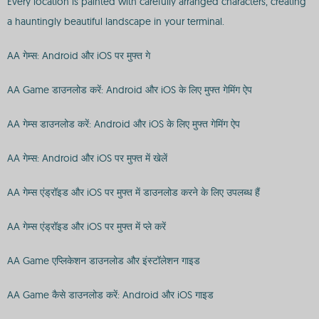
Every location is painted with carefully arranged characters, creating
a hauntingly beautiful landscape in your terminal.
AA गेम्स: Android और iOS पर मुफ्त गे
AA Game डाउनलोड करें: Android और iOS के लिए मुफ्त गेमिंग ऐप
AA गेम्स डाउनलोड करें: Android और iOS के लिए मुफ्त गेमिंग ऐप
AA गेम्स: Android और iOS पर मुफ्त में खेलें
AA गेम्स एंड्रॉइड और iOS पर मुफ्त में डाउनलोड करने के लिए उपलब्ध हैं
AA गेम्स एंड्रॉइड और iOS पर मुफ्त में प्ले करें
AA Game एप्लिकेशन डाउनलोड और इंस्टॉलेशन गाइड
AA Game कैसे डाउनलोड करें: Android और iOS गाइड