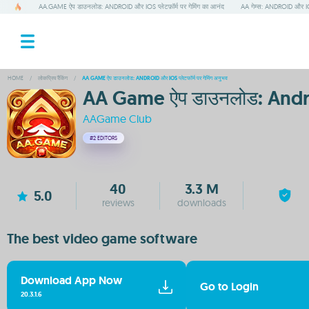
AA.GAME ऐप डाउनलोड: ANDROID और IOS प्लेटफ़ॉर्म पर गेमिंग का आनंद
AA गेम्स: ANDROID और IOS
HOME
/
लोकप्रिय रैंकिंग
/
AA GAME ऐप डाउनलोड: ANDROID और IOS प्लेटफॉर्म पर गेमिंग अनुभव
AA Game ऐप डाउनलोड: Android
AAGame Club
#2
EDITORS
40
3.3 M
5.0
reviews
downloads
The best video game software
Download App Now
Go to Login
20.3.1.6