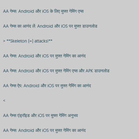
AA गेम्स: Android और iOS के लिए मुफ्त गेमिंग एप्स
AA गेम्स का आनंद लें: Android और iOS पर मुफ्त डाउनलोड
> **Skeleton (=) attacks!**
AA गेम्स: Android और iOS पर मुफ्त गेमिंग का आनंद
AA गेम्स: Android और iOS पर मुफ्त गेमिंग एप्स और APK डाउनलोड
AA गेम्स ऐप: Android और iOS पर मुफ्त गेमिंग का आनंद
<
AA गेम्स एंड्रॉइड और iOS पर मुफ्त गेमिंग अनुभव
AA गेम्स: Android और iOS पर मुफ्त गेमिंग का आनंद