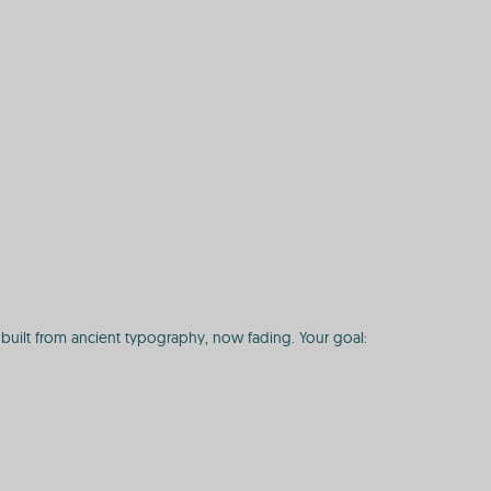
s built from ancient typography, now fading. Your goal: