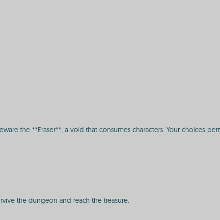
eware the **Eraser**, a void that consumes characters. Your choices perm
survive the dungeon and reach the treasure.