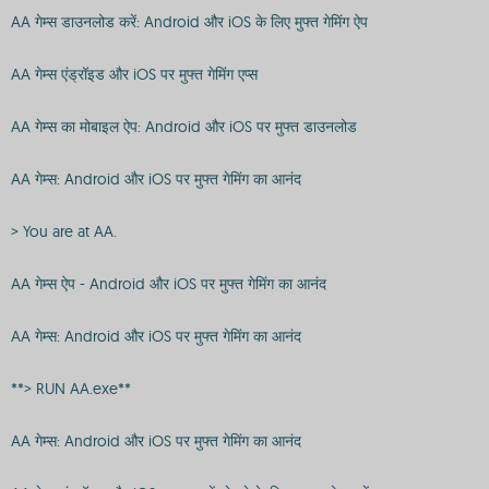
AA गेम्स डाउनलोड करें: Android और iOS के लिए मुफ्त गेमिंग ऐप
AA गेम्स एंड्रॉइड और iOS पर मुफ्त गेमिंग एप्स
AA गेम्स का मोबाइल ऐप: Android और iOS पर मुफ्त डाउनलोड
AA गेम्स: Android और iOS पर मुफ्त गेमिंग का आनंद
> You are at AA.
AA गेम्स ऐप - Android और iOS पर मुफ्त गेमिंग का आनंद
AA गेम्स: Android और iOS पर मुफ्त गेमिंग का आनंद
**> RUN AA.exe**
AA गेम्स: Android और iOS पर मुफ्त गेमिंग का आनंद