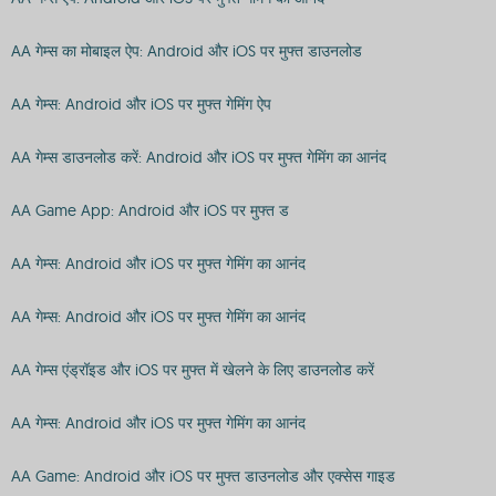
AA गेम्स का मोबाइल ऐप: Android और iOS पर मुफ्त डाउनलोड
AA गेम्स: Android और iOS पर मुफ्त गेमिंग ऐप
AA गेम्स डाउनलोड करें: Android और iOS पर मुफ्त गेमिंग का आनंद
AA Game App: Android और iOS पर मुफ्त ड
AA गेम्स: Android और iOS पर मुफ्त गेमिंग का आनंद
AA गेम्स: Android और iOS पर मुफ्त गेमिंग का आनंद
AA गेम्स एंड्रॉइड और iOS पर मुफ्त में खेलने के लिए डाउनलोड करें
AA गेम्स: Android और iOS पर मुफ्त गेमिंग का आनंद
AA Game: Android और iOS पर मुफ्त डाउनलोड और एक्सेस गाइड