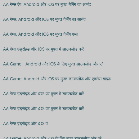
AA गेम्स ऐप: Android और iOS पर मुफ्त गेमिंग का आनंद
AA गेम्स: Android और iOS पर मुफ्त गेमिंग का आनंद
AA गेम्स: Android और iOS पर मुफ्त गेमिंग एप्स
AA गेम्स एंड्रॉइड और iOS पर मुफ्त में डाउनलोड करें
AA Game - Android और iOS के लिए मुफ्त डाउनलोड और प्ले
AA Game: Android और iOS पर मुफ्त डाउनलोड और एक्सेस गाइड
AA गेम्स एंड्रॉइड और iOS पर मुफ्त में डाउनलोड करें
AA गेम्स एंड्रॉइड और iOS पर मुफ्त में डाउनलोड करें
AA गेम्स एंड्रॉइड और iOS प
AA Game: Android और iOS के लिए मुफ्त डाउनलोड और प्ले