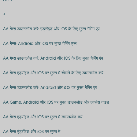
<
AA गेम्स डाउनलोड करें: एंड्रॉइड और iOS के लिए मुफ्त गेमिंग एप
AA गेम्स: Android और iOS पर मुफ्त गेमिंग एप्स
AA गेम्स डाउनलोड करें: Android और iOS के लिए मुफ्त गेमिंग ऐप
AA गेम्स एंड्रॉइड और iOS पर मुफ्त में खेलने के लिए डाउनलोड करें
AA गेम्स डाउनलोड करें: Android और iOS पर मुफ्त गेमिंग एप
AA Game: Android और iOS पर मुफ्त डाउनलोड और एक्सेस गाइड
AA गेम्स एंड्रॉइड और iOS पर मुफ्त में डाउनलोड करें
AA गेम्स एंड्रॉइड और iOS पर मुफ्त मे