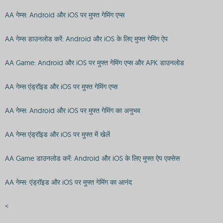
AA गेम्स: Android और iOS पर मुफ्त गेमिंग एप्स
AA गेम्स डाउनलोड करें: Android और iOS के लिए मुफ्त गेमिंग ऐप
AA Game: Android और iOS पर मुफ्त गेमिंग एप्स और APK डाउनलोड
AA गेम्स एंड्रॉइड और iOS पर मुफ्त गेमिंग एप्स
AA गेम्स: Android और iOS पर मुफ्त गेमिंग का अनुभव
AA गेम्स एंड्रॉइड और iOS पर मुफ्त में खेलें
AA Game डाउनलोड करें: Android और iOS के लिए मुफ्त ऐप एक्सेस
AA गेम्स: एंड्रॉइड और iOS पर मुफ्त गेमिंग का आनंद
<