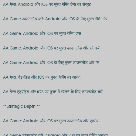
AA गेम्स: Android और iOS पर मुफ्त गेमिंग ऐप्स का संग्रह
AA Game डाउनलोड करें: Android और iOS के लिए मुफ्त गेमिंग ऐप
AA Game: Android और iOS पर मुफ्त गेमिंग एप्स
AA Game: Android और iOS पर मुफ्त डाउनलोड और प्ले करें
AA Game: Android और iOS के लिए मुफ्त डाउनलोड और प्ले
AA गेम्स: एंड्रॉइड और iOS पर मुफ्त गेमिंग का आनंद
AA गेम्स एंड्रॉइड और iOS पर मुफ्त में खेलने के लिए डाउनलोड करें
**Strategic Depth:**
AA Game: Android और iOS पर मुफ्त डाउनलोड और एक्सेस
AA Game डाउनलोड करें: Android और iOS पर मुफ्त गेमिंग अनुभव