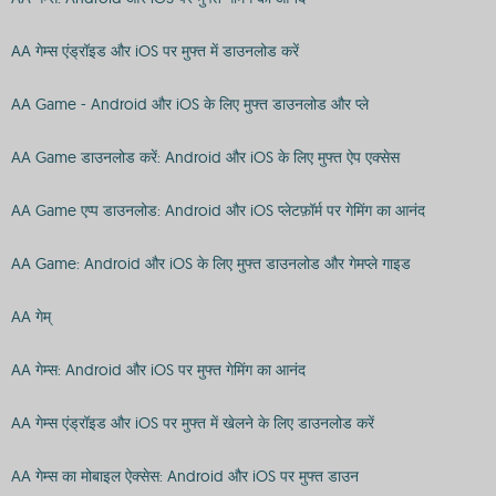
AA गेम्स एंड्रॉइड और iOS पर मुफ्त में डाउनलोड करें
AA Game - Android और iOS के लिए मुफ्त डाउनलोड और प्ले
AA Game डाउनलोड करें: Android और iOS के लिए मुफ्त ऐप एक्सेस
AA Game एप्प डाउनलोड: Android और iOS प्लेटफ़ॉर्म पर गेमिंग का आनंद
AA Game: Android और iOS के लिए मुफ्त डाउनलोड और गेमप्ले गाइड
AA गेम्
AA गेम्स: Android और iOS पर मुफ्त गेमिंग का आनंद
AA गेम्स एंड्रॉइड और iOS पर मुफ्त में खेलने के लिए डाउनलोड करें
AA गेम्स का मोबाइल ऐक्सेस: Android और iOS पर मुफ्त डाउन