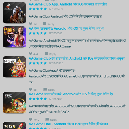
AAGame Club App: Android और iOS पर मुफ्त डाउनलोड
1770865277
AAGameClub:AndroidऔरiOSकेलिएऐपडाउनलोडगाइड
161
Reply
AA गेम्स डाउनलोड: Android और iOS पर मुफ्त गेमिंग अनुभव
1771236563
AAGame:AndroidऔरiOSपरमुफ्तडाउनलोडऔरएक्सेसAAगेम्सएंड्रॉइडऔरiO
Sपरमुफ्तमेंडाउनलोडकरेंAAGame
434
Reply
AAGame Club ऐप डाउनलोड: Android और iOS प्लेटफ़ॉर्म पर गेमिंग अनुभव
1771445900
AAGameClubAppAPKडाउनलोड-
AndroidऔरiOSप्लेटफ़ॉर्मAAGameClubएप्पडाउनलोड:AndroidऔरiOSप्ले
टफ़
861
Reply
AA Game डाउनलोड करें: Android और iOS के लिए मुफ्त गेमिंग ऐप
1771657463
AAगेम्सकामोबाइलऐप:AndroidऔरiOSपरडाउनलोडकरेंAAगेम्सऐप:Androidऔ
रiOSपरमुफ्तगेमिंगकाआनंदAAGa
1049
Reply
AA Game:Onli - Android और iOS पर मुफ्त गेमिंग एप्लिकेशन
1772157858