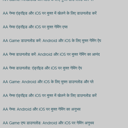
AA गेम्स एंड्रॉइड और iOS पर मुफ्त में खेलने के लिए डाउनलोड करें
AA गेम्स एंड्रॉइड और iOS पर मुफ्त गेमिंग एप्स
AA Game डाउनलोड करें: Android और iOS के लिए मुफ्त गेमिंग ऐप
AA गेम्स डाउनलोड करें: Android और iOS पर मुफ्त गेमिंग का आनंद
AA गेम्स डाउनलोड: एंड्रॉइड और iOS पर मुफ्त गेमिंग ऐप
AA Game: Android और iOS के लिए मुफ्त डाउनलोड और प्ले
AA गेम्स एंड्रॉइड और iOS पर मुफ्त में खेलने के लिए डाउनलोड करें
AA गेम्स: Android और iOS पर मुफ्त गेमिंग का अनुभव
AA Game एप्प डाउनलोड: Android और iOS पर गेमिंग अनुभव