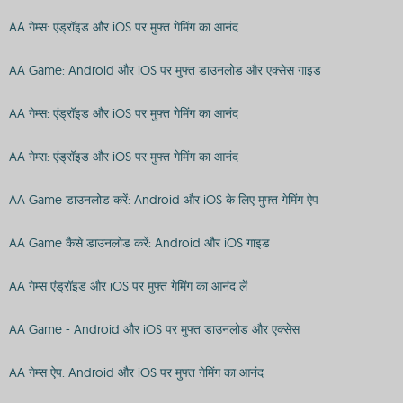
AA गेम्स: एंड्रॉइड और iOS पर मुफ्त गेमिंग का आनंद
AA Game: Android और iOS पर मुफ्त डाउनलोड और एक्सेस गाइड
AA गेम्स: एंड्रॉइड और iOS पर मुफ्त गेमिंग का आनंद
AA गेम्स: एंड्रॉइड और iOS पर मुफ्त गेमिंग का आनंद
AA Game डाउनलोड करें: Android और iOS के लिए मुफ्त गेमिंग ऐप
AA Game कैसे डाउनलोड करें: Android और iOS गाइड
AA गेम्स एंड्रॉइड और iOS पर मुफ्त गेमिंग का आनंद लें
AA Game - Android और iOS पर मुफ्त डाउनलोड और एक्सेस
AA गेम्स ऐप: Android और iOS पर मुफ्त गेमिंग का आनंद