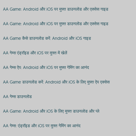
AA Game: Android और iOS पर मुफ्त डाउनलोड और एक्सेस गाइड
AA Game: Android और iOS पर मुफ्त डाउनलोड और एक्सेस गाइड
AA Game कैसे डाउनलोड करें: Android और iOS गाइड
AA गेम्स एंड्रॉइड और iOS पर मुफ्त में खेलें
AA गेम्स ऐप: Android और iOS पर मुफ्त गेमिंग का आनंद
AA Game डाउनलोड करें: Android और iOS के लिए मुफ्त ऐप एक्सेस
AA गेम्स डाउनलोड
AA Game: Android और iOS के लिए मुफ्त डाउनलोड और प्ले
AA गेम्स: एंड्रॉइड और iOS पर मुफ्त गेमिंग का आनंद