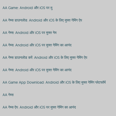
AA Game: Android और iOS पर मु
AA गेम्स डाउनलोड: Android और iOS के लिए मुफ्त गेमिंग ऐप
AA गेम्स: Android और iOS पर मुफ्त गेम
AA गेम्स: Android और iOS पर मुफ्त गेमिंग का आनंद
AA गेम्स डाउनलोड करें: Android और iOS के लिए मुफ्त गेमिंग ऐप
AA गेम्स: Android और iOS पर मुफ्त गेमिंग का आनंद
AA Game App Download: Android और iOS के लिए मुफ्त गेमिंग प्लेटफॉर्म
AA गेम्स
AA गेम्स ऐप: Android और iOS पर मुफ्त गेमिंग का आनंद