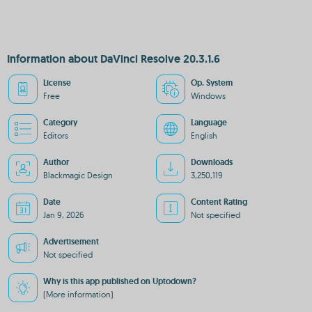
Information about DaVinci Resolve 20.3.1.6
License
Op. System
Free
Windows
Category
Language
Editors
English
Author
Downloads
Blackmagic Design
3,250,119
Date
Content Rating
Jan 9, 2026
Not specified
Advertisement
Not specified
Why is this app published on Uptodown?
(More information)