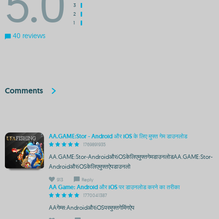
5.0
3
2
1
40 reviews
Comments
AA.GAME:Stor - Android और iOS के लिए मुफ्त गेम डाउनलोड
1769891935
AA.GAME:Stor-AndroidऔरiOSकेलिएमुफ्तगेमडाउनलोडAA.GAME:Stor-
AndroidऔरiOSकेलिएमुफ्तऐपडाउनलो
913
Reply
AA Game: Android और iOS पर डाउनलोड करने का तरीका
1770041387
AAगेम्स:AndroidऔरiOSपरमुफ्तगेमिंगऐप