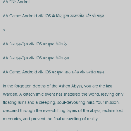
AA गेम्स: Androi
AA Game: Android और iOS के लिए मुफ्त डाउनलोड और प्ले गाइड
<
AA गेम्स एंड्रॉइड और iOS पर मुफ्त गेमिंग ऐप
AA गेम्स एंड्रॉइड और iOS पर मुफ्त गेमिंग एप्स
AA Game: Android और iOS पर मुफ्त डाउनलोड और एक्सेस गाइड
In the forgotten depths of the Ashen Abyss, you are the last
Warden. A cataclysmic event has shattered the world, leaving only
floating ruins and a creeping, soul-devouring mist. Your mission:
descend through the ever-shifting layers of the abyss, reclaim lost
memories, and prevent the final unraveling of reality.