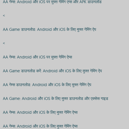
AA गेम्स: Android और iOS पर मुफ्त गेमिंग एप्स और APK डाउनलोड
<
AA Game डाउनलोड: Android और iOS के लिए मुफ्त गेमिंग ऐप
<
AA गेम्स: Android और iOS पर मुफ्त गेमिंग ऐप्स
AA Game डाउनलोड करें: Android और iOS के लिए मुफ्त गेमिंग ऐप
AA गेम्स डाउनलोड: Android और iOS के लिए मुफ्त गेमिंग ऐप
AA Game: Android और iOS के लिए मुफ्त डाउनलोड और एक्सेस गाइड
AA गेम्स: Android और iOS के लिए मुफ्त गेमिंग ऐप्स
AA गेम्स: Android और iOS के लिए मुफ्त गेमिंग ऐप्स