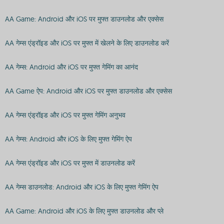
AA Game: Android और iOS पर मुफ्त डाउनलोड और एक्सेस
AA गेम्स एंड्रॉइड और iOS पर मुफ्त में खेलने के लिए डाउनलोड करें
AA गेम्स: Android और iOS पर मुफ्त गेमिंग का आनंद
AA Game ऐप: Android और iOS पर मुफ्त डाउनलोड और एक्सेस
AA गेम्स एंड्रॉइड और iOS पर मुफ्त गेमिंग अनुभव
AA गेम्स: Android और iOS के लिए मुफ्त गेमिंग ऐप
AA गेम्स एंड्रॉइड और iOS पर मुफ्त में डाउनलोड करें
AA गेम्स डाउनलोड: Android और iOS के लिए मुफ्त गेमिंग ऐप
AA Game: Android और iOS के लिए मुफ्त डाउनलोड और प्ले