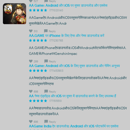
527
Reply
AA Game: Android और iOS पर मुफ्त डाउनलोड और एक्सेस
1771020140
AAGameऐप:AndroidऔरiOSपरमुफ्तगेमिंगकाआनंदAAगेम्सएंड्रॉइडऔरiOSपर
मुफ्तमेंखेलेंAAGameऐप:Andr
310
Reply
AA.GAME पर iPhone के लिए ऐप्स और गेम्स डाउनलोड करें
1771230783
AA.GAMEiPhoneऐपडाउनलोड:iOSऔरAndroidप्लेटफॉर्मपरगेमिंगएक्सेसAA.
GAMEसेiPhoneपरGenshinImpac
289
Reply
AA Game: Android और iOS के लिए मुफ्त डाउनलोड और गेमिंग अनुभव
1771453903
AAगेम्सएंड्रॉइडऔरiOSपरमुफ्तमेंखेलनेकेलिएडाउनलोडकरेंAAगेम्स:Androidऔर
iOSपरमुफ्तगेमिंगएप्स
898
Reply
AA गेम्स एंड्रॉइड और iOS पर मुफ्त में डाउनलोड करने के लिए उपलब्ध हैं
1771515510
AAगेम्सडाउनलोड:AndroidऔरiOSकेलिएमुफ्तगेमिंगएपAAगेम्सएंड्रॉइडऔरiOSप
रमुफ्तमेंडाउनलोडकरेंAA
896
Reply
AAGame India ऐप डाउनलोड: Android और iOS प्लेटफॉर्म पर एक्सेस