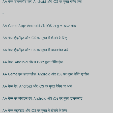
AA गेम्स डाउनलोड करें: Android और iOS पर मुफ्त गेमिंग एप्स
<
AA Game App: Android और iOS पर मुफ्त डाउनलोड
AA गेम्स एंड्रॉइड और iOS पर मुफ्त में खेलने के लिए
AA गेम्स एंड्रॉइड और iOS पर मुफ्त में डाउनलोड करें
AA गेम्स: Android और iOS पर मुफ्त गेमिंग ऐप्स
AA Game एप्प डाउनलोड: Android और iOS पर मुफ्त गेमिंग एक्सेस
AA गेम्स ऐप: Android और iOS पर मुफ्त गेमिंग का आनं
AA गेम्स का मोबाइल ऐप: Android और iOS पर मुफ्त डाउनलोड
AA गेम्स एंड्रॉइड और iOS पर मुफ्त में खेलने के लिए