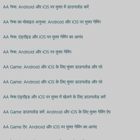
AA गेम्स: Android और iOS पर मुफ्त में डाउनलोड करें
AA गेम्स का मोबाइल अनुभव: Android और iOS पर मुफ्त गेमिंग
AA गेम्स: एंड्रॉइड और iOS पर मुफ्त गेमिंग का आनंद
AA गेम्स: Android और iOS पर मुफ्त गेमिंग
AA Game: Android और iOS के लिए मुफ्त डाउनलोड और प्ले
AA Game: Android और iOS के लिए मुफ्त डाउनलोड और प्ले
AA गेम्स एंड्रॉइड और iOS पर मुफ्त में खेलने के लिए डाउनलोड करें
AA Game डाउनलोड करें: Android और iOS के लिए मुफ्त गेमिंग ऐप
AA Game ऐप: Android और iOS पर मुफ्त गेमिंग का आनंद