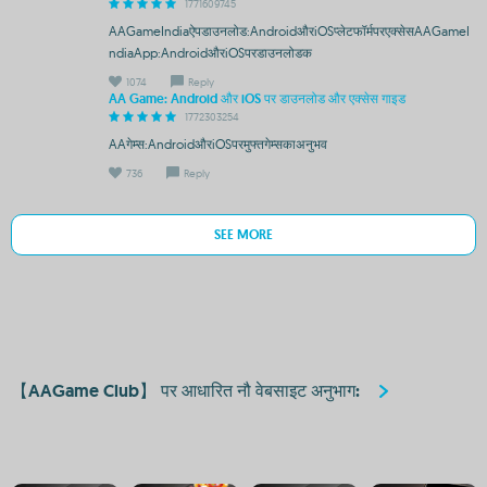
1771609745
AAGameIndiaऐपडाउनलोड:AndroidऔरiOSप्लेटफॉर्मपरएक्सेसAAGameI
ndiaApp:AndroidऔरiOSपरडाउनलोडक
1074
Reply
AA Game: Android और iOS पर डाउनलोड और एक्सेस गाइड
1772303254
AAगेम्स:AndroidऔरiOSपरमुफ्तगेम्सकाअनुभव
736
Reply
SEE MORE
【AAGame Club】 पर आधारित नौ वेबसाइट अनुभाग: