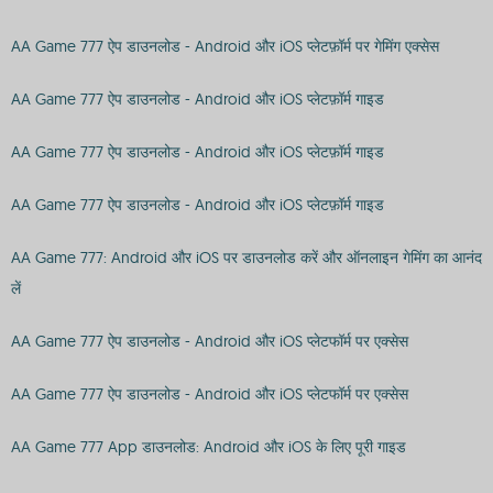
AA Game 777 ऐप डाउनलोड - Android और iOS प्लेटफ़ॉर्म पर गेमिंग एक्सेस
AA Game 777 ऐप डाउनलोड - Android और iOS प्लेटफ़ॉर्म गाइड
AA Game 777 ऐप डाउनलोड - Android और iOS प्लेटफ़ॉर्म गाइड
AA Game 777 ऐप डाउनलोड - Android और iOS प्लेटफ़ॉर्म गाइड
AA Game 777: Android और iOS पर डाउनलोड करें और ऑनलाइन गेमिंग का आनंद
लें
AA Game 777 ऐप डाउनलोड - Android और iOS प्लेटफॉर्म पर एक्सेस
AA Game 777 ऐप डाउनलोड - Android और iOS प्लेटफॉर्म पर एक्सेस
AA Game 777 App डाउनलोड: Android और iOS के लिए पूरी गाइड