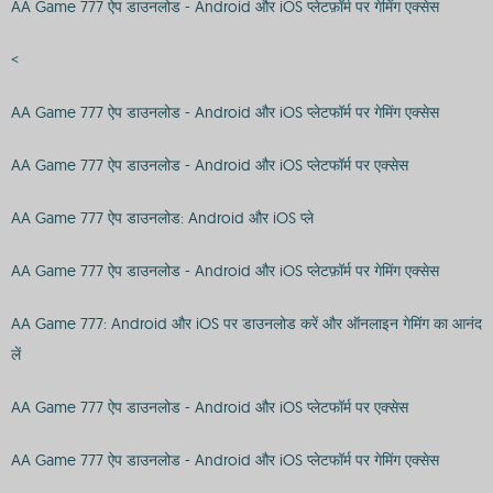
AA Game 777 ऐप डाउनलोड - Android और iOS प्लेटफ़ॉर्म पर गेमिंग एक्सेस
<
AA Game 777 ऐप डाउनलोड - Android और iOS प्लेटफॉर्म पर गेमिंग एक्सेस
AA Game 777 ऐप डाउनलोड - Android और iOS प्लेटफॉर्म पर एक्सेस
AA Game 777 ऐप डाउनलोड: Android और iOS प्ले
AA Game 777 ऐप डाउनलोड - Android और iOS प्लेटफ़ॉर्म पर गेमिंग एक्सेस
AA Game 777: Android और iOS पर डाउनलोड करें और ऑनलाइन गेमिंग का आनंद
लें
AA Game 777 ऐप डाउनलोड - Android और iOS प्लेटफॉर्म पर एक्सेस
AA Game 777 ऐप डाउनलोड - Android और iOS प्लेटफॉर्म पर गेमिंग एक्सेस