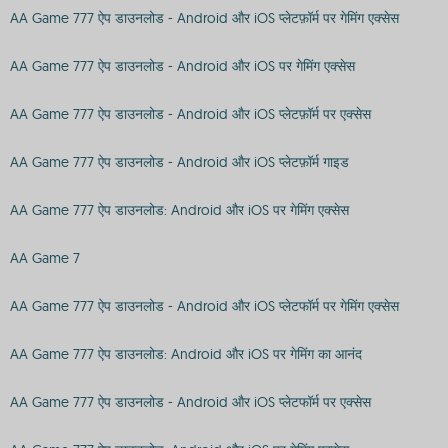
AA Game 777 ऐप डाउनलोड - Android और iOS प्लेटफ़ॉर्म पर गेमिंग एक्सेस
AA Game 777 ऐप डाउनलोड - Android और iOS पर गेमिंग एक्सेस
AA Game 777 ऐप डाउनलोड - Android और iOS प्लेटफ़ॉर्म पर एक्सेस
AA Game 777 ऐप डाउनलोड - Android और iOS प्लेटफ़ॉर्म गाइड
AA Game 777 ऐप डाउनलोड: Android और iOS पर गेमिंग एक्सेस
AA Game 7
AA Game 777 ऐप डाउनलोड - Android और iOS प्लेटफॉर्म पर गेमिंग एक्सेस
AA Game 777 ऐप डाउनलोड: Android और iOS पर गेमिंग का आनंद
AA Game 777 ऐप डाउनलोड - Android और iOS प्लेटफॉर्म पर एक्सेस