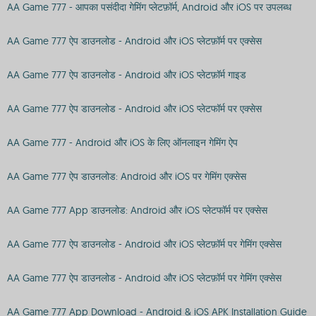
AA Game 777 - आपका पसंदीदा गेमिंग प्लेटफ़ॉर्म, Android और iOS पर उपलब्ध
AA Game 777 ऐप डाउनलोड - Android और iOS प्लेटफ़ॉर्म पर एक्सेस
AA Game 777 ऐप डाउनलोड - Android और iOS प्लेटफ़ॉर्म गाइड
AA Game 777 ऐप डाउनलोड - Android और iOS प्लेटफॉर्म पर एक्सेस
AA Game 777 - Android और iOS के लिए ऑनलाइन गेमिंग ऐप
AA Game 777 ऐप डाउनलोड: Android और iOS पर गेमिंग एक्सेस
AA Game 777 App डाउनलोड: Android और iOS प्लेटफॉर्म पर एक्सेस
AA Game 777 ऐप डाउनलोड - Android और iOS प्लेटफ़ॉर्म पर गेमिंग एक्सेस
AA Game 777 ऐप डाउनलोड - Android और iOS प्लेटफ़ॉर्म पर गेमिंग एक्सेस
AA Game 777 App Download - Android & iOS APK Installation Guide