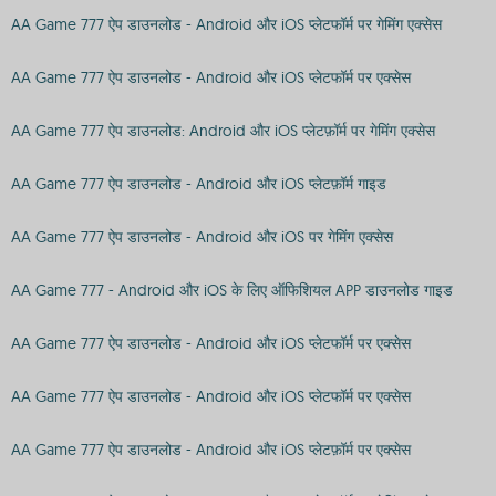
AA Game 777 ऐप डाउनलोड - Android और iOS प्लेटफॉर्म पर गेमिंग एक्सेस
AA Game 777 ऐप डाउनलोड - Android और iOS प्लेटफॉर्म पर एक्सेस
AA Game 777 ऐप डाउनलोड: Android और iOS प्लेटफ़ॉर्म पर गेमिंग एक्सेस
AA Game 777 ऐप डाउनलोड - Android और iOS प्लेटफ़ॉर्म गाइड
AA Game 777 ऐप डाउनलोड - Android और iOS पर गेमिंग एक्सेस
AA Game 777 - Android और iOS के लिए ऑफिशियल APP डाउनलोड गाइड
AA Game 777 ऐप डाउनलोड - Android और iOS प्लेटफॉर्म पर एक्सेस
AA Game 777 ऐप डाउनलोड - Android और iOS प्लेटफॉर्म पर एक्सेस
AA Game 777 ऐप डाउनलोड - Android और iOS प्लेटफ़ॉर्म पर एक्सेस