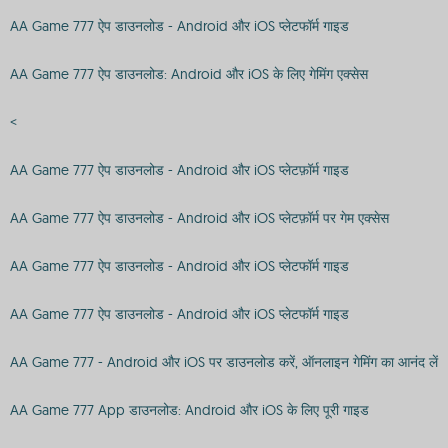
AA Game 777 ऐप डाउनलोड - Android और iOS प्लेटफॉर्म गाइड
AA Game 777 ऐप डाउनलोड: Android और iOS के लिए गेमिंग एक्सेस
<
AA Game 777 ऐप डाउनलोड - Android और iOS प्लेटफ़ॉर्म गाइड
AA Game 777 ऐप डाउनलोड - Android और iOS प्लेटफ़ॉर्म पर गेम एक्सेस
AA Game 777 ऐप डाउनलोड - Android और iOS प्लेटफॉर्म गाइड
AA Game 777 ऐप डाउनलोड - Android और iOS प्लेटफॉर्म गाइड
AA Game 777 - Android और iOS पर डाउनलोड करें, ऑनलाइन गेमिंग का आनंद लें
AA Game 777 App डाउनलोड: Android और iOS के लिए पूरी गाइड