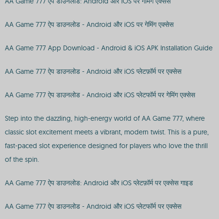
AA Game 777 ऐप डाउनलोड: Android और iOS पर गेमिंग एक्सेस
AA Game 777 ऐप डाउनलोड - Android और iOS पर गेमिंग एक्सेस
AA Game 777 App Download - Android & iOS APK Installation Guide
AA Game 777 ऐप डाउनलोड - Android और iOS प्लेटफ़ॉर्म पर एक्सेस
AA Game 777 ऐप डाउनलोड - Android और iOS प्लेटफॉर्म पर गेमिंग एक्सेस
Step into the dazzling, high-energy world of AA Game 777, where
classic slot excitement meets a vibrant, modern twist. This is a pure,
fast-paced slot experience designed for players who love the thrill
of the spin.
AA Game 777 ऐप डाउनलोड: Android और iOS प्लेटफ़ॉर्म पर एक्सेस गाइड
AA Game 777 ऐप डाउनलोड - Android और iOS प्लेटफॉर्म पर एक्सेस