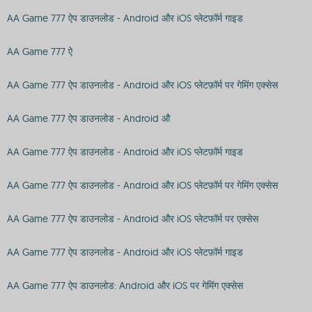
AA Game 777 ऐप डाउनलोड - Android और iOS प्लेटफ़ॉर्म गाइड
AA Game 777 ऐ
AA Game 777 ऐप डाउनलोड - Android और iOS प्लेटफ़ॉर्म पर गेमिंग एक्सेस
AA Game 777 ऐप डाउनलोड - Android औ
AA Game 777 ऐप डाउनलोड - Android और iOS प्लेटफ़ॉर्म गाइड
AA Game 777 ऐप डाउनलोड - Android और iOS प्लेटफ़ॉर्म पर गेमिंग एक्सेस
AA Game 777 ऐप डाउनलोड - Android और iOS प्लेटफॉर्म पर एक्सेस
AA Game 777 ऐप डाउनलोड - Android और iOS प्लेटफ़ॉर्म गाइड
AA Game 777 ऐप डाउनलोड: Android और iOS पर गेमिंग एक्सेस