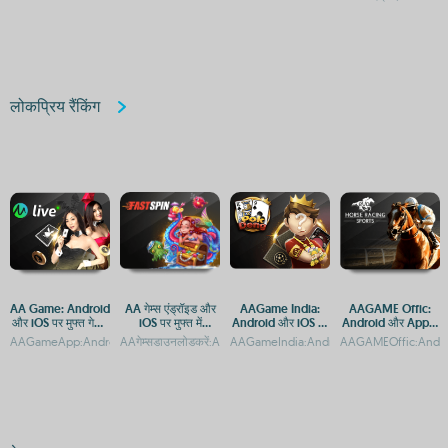
गाइड
और गेमिंग अनुभव
लोकप्रिय रैंकिंग
AA Game: Android
AA गेम्स एंड्रॉइड और
AAGame India:
AAGAME Offic:
और iOS पर मुफ्त गेमिंग
iOS पर मुफ्त में
Android और iOS पर
Android और Apple
ऐप्स डाउनलोड करें
डाउनलोड करें
ऐप्स और APK
के लिए ऐप डाउनलोड
AAGameApp:AndroidऔरiOSपरमुफ्तगेमडाउनलोडकरेंAAGame:AndroidऔरiOSपरमुफ्तगेमिंगए
AAगेम्सडाउनलोडकरें:AndroidऔरiOSकेलिएमुफ्तगेमिंगऐपAAGameडाउनलो
AAGameIndia:AndroidऔरiOSपरडाउनलोडकरे
AAGAMEOffic:Androi
डाउनलोड करें
गाइड