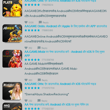
AAGAME Offic ऐप डाउनलोड: Android और iOS प्लेटफ़ॉर्म गाइड
1769259214
AAGAMEOfficऐपडाउनलोड:AndroidऔरiOSप्लेटफ़ॉर्मगाइडAAGAMEOffi
cऐप:AndroidऔरiOSपरमुफ्तडाउनलोड
1006
Reply
AAGAME Onlin: Android और Apple के लिए एक्सेस और APP डाउनलोड
1769610816
AAGAMEOnline:AndroidऔरiOSपरमुफ्तडाउनलोडऔरएक्सेसAAGAMEO
nlineऐपडाउनलोड:AndroidऔरiOSप्लेटफॉ
352
Reply
AA.GAME:Mobi पर गेम्स डाउनलोड करें - Android और iOS के लिए मुफ्त
APP
1770358769
AA.GAME:Mobiपरगेमिंगएक्सेसकरें-
AndroidऔरiOSऐपडाउनलोडAA.GAME:Mobi-
AndroidऔरiOSकेलिएऐपडाउन
360
Reply
AAGAME Offic ऐप डाउनलोड: Android और iOS प्लेटफ़ॉर्म गाइड
1770570709
*EternalAbyss:ShadowReckoning*
232
Reply
AA गेम्स डाउनलोड करें: Android और iOS पर मुफ्त गेमिंग एप
1770820341