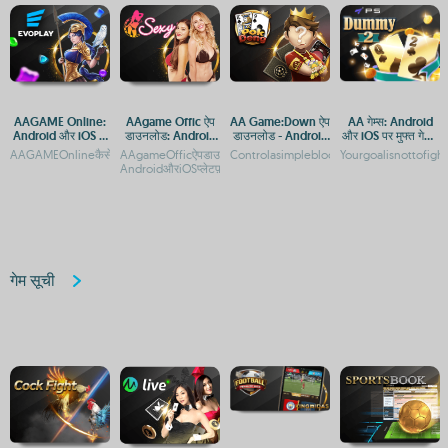
AAGAME Online:
AAgame Offic ऐप
AA Game:Down ऐप
AA गेम्स: Android
Android और iOS के
डाउनलोड: Android
डाउनलोड - Android
और iOS पर मुफ्त गेमिंग
लिए ऐप डाउनलोड करें
और iOS प्लेटफ़ॉर्म पर
और iOS प्लेटफ़ॉर्म पर
का आनंद
AAGAMEOnlineकैसेडाउनलोडकरें:AndroidऔरiOSगाइडAAGAMEOnlinऐप:AndroidऔरAppleप
AAgameOfficऐपडाउनलोड-
Controlasimpleblockfallingthroughanendl
Yourgoalisnottofig
एक्सेस गाइड
गेमिंग अनुभव
AndroidऔरiOSप्लेटफ़ॉर्मपरमुफ्तएक्सेसAAgameOfficऐपडाउनलोड:Andr
गेम सूची