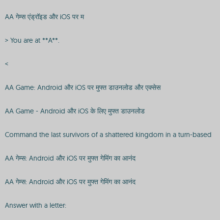
AA गेम्स एंड्रॉइड और iOS पर म
> You are at **A**.
<
AA Game: Android और iOS पर मुफ्त डाउनलोड और एक्सेस
AA Game - Android और iOS के लिए मुफ्त डाउनलोड
Command the last survivors of a shattered kingdom in a turn-based
AA गेम्स: Android और iOS पर मुफ्त गेमिंग का आनंद
AA गेम्स: Android और iOS पर मुफ्त गेमिंग का आनंद
Answer with a letter: