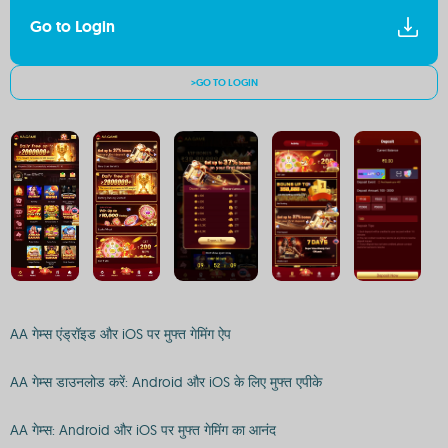
Go to Login
>GO TO LOGIN
AA गेम्स एंड्रॉइड और iOS पर मुफ्त गेमिंग ऐप
AA गेम्स डाउनलोड करें: Android और iOS के लिए मुफ्त एपीके
AA गेम्स: Android और iOS पर मुफ्त गेमिंग का आनंद