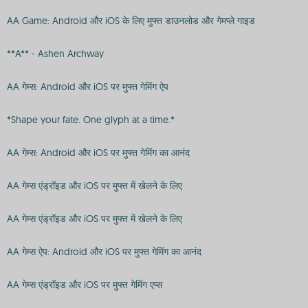
AA Game: Android और iOS के लिए मुफ्त डाउनलोड और गेमप्ले गाइड
**A** - Ashen Archway
AA गेम्स: Android और iOS पर मुफ्त गेमिंग ऐप
*Shape your fate. One glyph at a time.*
AA गेम्स: Android और iOS पर मुफ्त गेमिंग का आनंद
AA गेम्स एंड्रॉइड और iOS पर मुफ्त में खेलने के लिए
AA गेम्स एंड्रॉइड और iOS पर मुफ्त में खेलने के लिए
AA गेम्स ऐप: Android और iOS पर मुफ्त गेमिंग का आनंद
AA गेम्स एंड्रॉइड और iOS पर मुफ्त गेमिंग एप्स