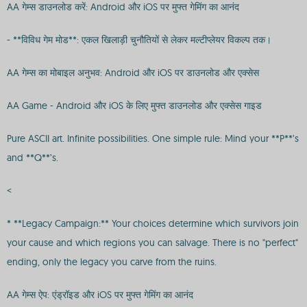
AA गेम्स डाउनलोड करें: Android और iOS पर मुफ्त गेमिंग का आनंद
- **विविध गेम मोड**: एकल खिलाड़ी चुनौतियों से लेकर मल्टीप्लेयर विकल्प तक।
AA गेम्स का मोबाइल अनुभव: Android और iOS पर डाउनलोड और एक्सेस
AA Game - Android और iOS के लिए मुफ्त डाउनलोड और एक्सेस गाइड
Pure ASCII art. Infinite possibilities. One simple rule: Mind your **P**’s
and **Q**’s.
<
* **Legacy Campaign:** Your choices determine which survivors join
your cause and which regions you can salvage. There is no "perfect"
ending, only the legacy you carve from the ruins.
AA गेम्स ऐप: एंड्रॉइड और iOS पर मुफ्त गेमिंग का आनंद