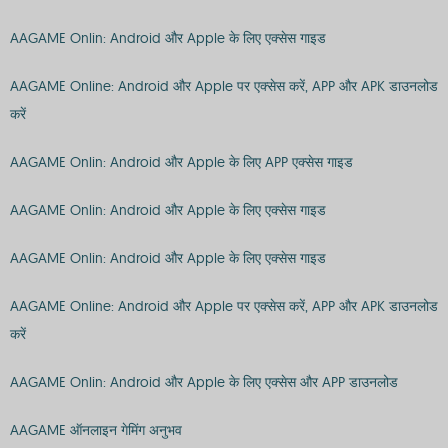
AAGAME Onlin: Android और Apple के लिए एक्सेस गाइड
AAGAME Online: Android और Apple पर एक्सेस करें, APP और APK डाउनलोड
करें
AAGAME Onlin: Android और Apple के लिए APP एक्सेस गाइड
AAGAME Onlin: Android और Apple के लिए एक्सेस गाइड
AAGAME Onlin: Android और Apple के लिए एक्सेस गाइड
AAGAME Online: Android और Apple पर एक्सेस करें, APP और APK डाउनलोड
करें
AAGAME Onlin: Android और Apple के लिए एक्सेस और APP डाउनलोड
AAGAME ऑनलाइन गेमिंग अनुभव