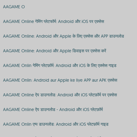
AAGAME O
AAGAME Online गेमिंग प्लेटफॉर्म: Android और iOS पर एक्सेस
AAGAME Online: Android और Apple के लिए एक्सेस और APP डाउनलोड
AAGAME Online: Android और Apple डिवाइस पर एक्सेस करें
AAGAME Onlin गेमिंग प्लेटफ़ॉर्म: Android और iOS के लिए एक्सेस गाइड
AAGAME Onlin: Android aur Apple ke liye APP aur APK एक्सेस
AAGAME Online ऐप डाउनलोड: Android और iOS प्लेटफ़ॉर्म पर एक्सेस
AAGAME Online ऐप डाउनलोड - Android और iOS प्लेटफ़ॉर्म
AAGAME Onlin एप्प डाउनलोड: Android और iOS प्लेटफ़ॉर्म गाइड