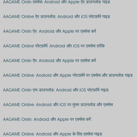
AAGAME Onlin एक्सेस: Android और Apple ऐप डाउनलोड गाइड
AAGAME Online ऐप डाउनलोड: Android और iOS प्लेटफ़ॉर्म गाइड
AAGAME Onlin ऐप: Android और Apple पर एक्सेस करें
AAGAME Online प्लेटफ़ॉर्म: Android और iOS पर एक्सेस एपीके
AAGAME Onlin ऐप: Android और Apple पर एक्सेस करें
AAGAME Online: Android और Apple प्लेटफ़ॉर्म पर एक्सेस और डाउनलोड गाइड
AAGAME Onlin एप्प डाउनलोड: Android और iOS प्लेटफ़ॉर्म गाइड
AAGAME Online: Android और iOS पर मुफ्त डाउनलोड और एक्सेस
AAGAME Onlin: Android और Apple पर एक्सेस करें
AAGAME Online: Android और Apple के लिए एक्सेस गाइड