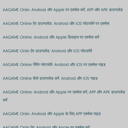
AAGAME Onlin: Android और Apple पर एक्सेस करें, APP और APK डाउनलोड
AAGAME Online ऐप डाउनलोड: Android और iOS प्लेटफॉर्म पर एक्सेस
AAGAME Online: Android और Apple डिवाइस पर एक्सेस करें
AAGAME Onlin ऐप डाउनलोड: Android और iOS प्लेटफ़ॉर्म
AAGAME Online गेमिंग प्लेटफॉर्म: Android और iOS पर एक्सेस गाइड
AAGAME Online कैसे डाउनलोड करें: Android और iOS गाइड
AAGAME Online: Android और Apple पर एक्सेस करें, APP और APK डाउनलोड
करें
AAGAME Onlin: Android और Apple के लिए APP एक्सेस गाइड
AAGAME Onlin ऐप: Android और Apple पर एक्सेस करें