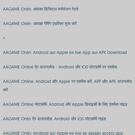
AAGAME Onlin: आपका डिजिटल मनोरंजन गेटवे
AAGAME Onlin: आपका गेमिंग एडवेंचर शुरू करें
<
AAGAME Onlin: Android aur Apple ke liye App aur APK Download
AAGAME Online ऐप डाउनलोड - Android और iOS प्लेटफ़ॉर्म पर एक्सेस
AAGAME Online: Android और Apple पर एक्सेस करें, APP और APK डाउनलोड
करें
AAGAME Online प्लेटफ़ॉर्म: Android और Apple डिवाइसों के लिए एक्सेस गाइड
AAGAME Onlin ऐप डाउनलोड: Android और iOS प्लेटफ़ॉर्म गाइड
AAGAME Onlin: Android aur Apple ke liye ek aasaan access app