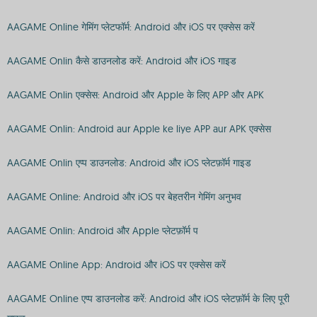
AAGAME Online गेमिंग प्लेटफॉर्म: Android और iOS पर एक्सेस करें
AAGAME Onlin कैसे डाउनलोड करें: Android और iOS गाइड
AAGAME Onlin एक्सेस: Android और Apple के लिए APP और APK
AAGAME Onlin: Android aur Apple ke liye APP aur APK एक्सेस
AAGAME Onlin एप्प डाउनलोड: Android और iOS प्लेटफ़ॉर्म गाइड
AAGAME Online: Android और iOS पर बेहतरीन गेमिंग अनुभव
AAGAME Onlin: Android और Apple प्लेटफ़ॉर्म प
AAGAME Online App: Android और iOS पर एक्सेस करें
AAGAME Online एप्प डाउनलोड करें: Android और iOS प्लेटफ़ॉर्म के लिए पूरी