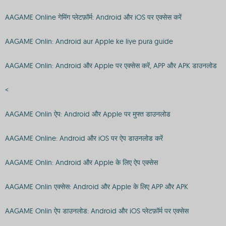
AAGAME Online गेमिंग प्लेटफ़ॉर्म: Android और iOS पर एक्सेस करें
AAGAME Onlin: Android aur Apple ke liye pura guide
AAGAME Onlin: Android और Apple पर एक्सेस करें, APP और APK डाउनलोड
<
AAGAME Onlin ऐप: Android और Apple पर मुफ्त डाउनलोड
AAGAME Online: Android और iOS पर ऐप डाउनलोड करें
AAGAME Onlin: Android और Apple के लिए ऐप एक्सेस
AAGAME Onlin एक्सेस: Android और Apple के लिए APP और APK
AAGAME Onlin ऐप डाउनलोड: Android और iOS प्लेटफ़ॉर्म पर एक्सेस