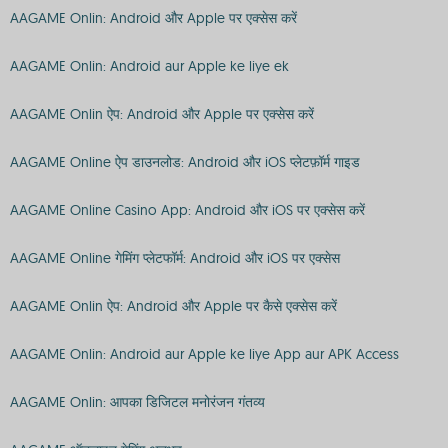
AAGAME Onlin: Android और Apple पर एक्सेस करें
AAGAME Onlin: Android aur Apple ke liye ek
AAGAME Onlin ऐप: Android और Apple पर एक्सेस करें
AAGAME Online ऐप डाउनलोड: Android और iOS प्लेटफ़ॉर्म गाइड
AAGAME Online Casino App: Android और iOS पर एक्सेस करें
AAGAME Online गेमिंग प्लेटफॉर्म: Android और iOS पर एक्सेस
AAGAME Onlin ऐप: Android और Apple पर कैसे एक्सेस करें
AAGAME Onlin: Android aur Apple ke liye App aur APK Access
AAGAME Onlin: आपका डिजिटल मनोरंजन गंतव्य