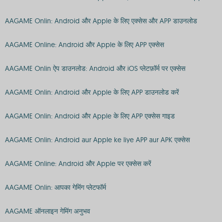
AAGAME Onlin: Android और Apple के लिए एक्सेस और APP डाउनलोड
AAGAME Online: Android और Apple के लिए APP एक्सेस
AAGAME Onlin ऐप डाउनलोड: Android और iOS प्लेटफ़ॉर्म पर एक्सेस
AAGAME Onlin: Android और Apple के लिए APP डाउनलोड करें
AAGAME Onlin: Android और Apple के लिए APP एक्सेस गाइड
AAGAME Onlin: Android aur Apple ke liye APP aur APK एक्सेस
AAGAME Online: Android और Apple पर एक्सेस करें
AAGAME Onlin: आपका गेमिंग प्लेटफॉर्म
AAGAME ऑनलाइन गेमिंग अनुभव