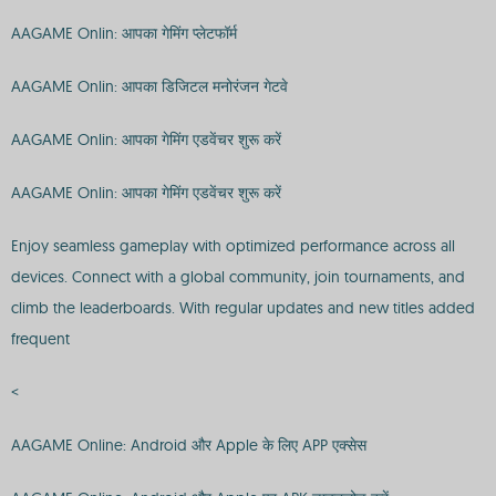
AAGAME Onlin: आपका गेमिंग प्लेटफॉर्म
AAGAME Onlin: आपका डिजिटल मनोरंजन गेटवे
AAGAME Onlin: आपका गेमिंग एडवेंचर शुरू करें
AAGAME Onlin: आपका गेमिंग एडवेंचर शुरू करें
Enjoy seamless gameplay with optimized performance across all
devices. Connect with a global community, join tournaments, and
climb the leaderboards. With regular updates and new titles added
frequent
<
AAGAME Online: Android और Apple के लिए APP एक्सेस