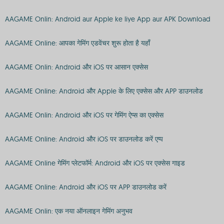
AAGAME Onlin: Android aur Apple ke liye App aur APK Download
AAGAME Online: आपका गेमिंग एडवेंचर शुरू होता है यहाँ
AAGAME Onlin: Android और iOS पर आसान एक्सेस
AAGAME Online: Android और Apple के लिए एक्सेस और APP डाउनलोड
AAGAME Onlin: Android और iOS पर गेमिंग ऐप्स का एक्सेस
AAGAME Online: Android और iOS पर डाउनलोड करें एप्प
AAGAME Online गेमिंग प्लेटफॉर्म: Android और iOS पर एक्सेस गाइड
AAGAME Online: Android और iOS पर APP डाउनलोड करें
AAGAME Onlin: एक नया ऑनलाइन गेमिंग अनुभव