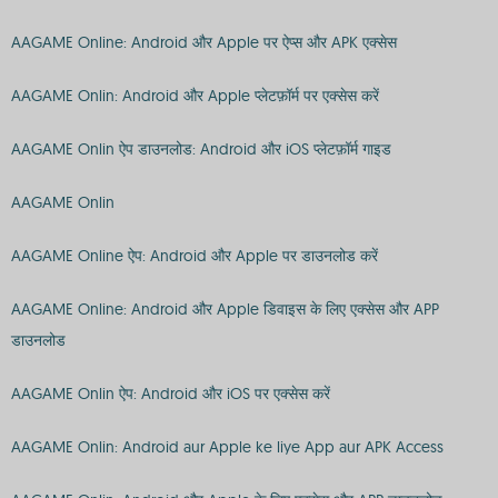
AAGAME Online: Android और Apple पर ऐप्स और APK एक्सेस
AAGAME Onlin: Android और Apple प्लेटफ़ॉर्म पर एक्सेस करें
AAGAME Onlin ऐप डाउनलोड: Android और iOS प्लेटफ़ॉर्म गाइड
AAGAME Onlin
AAGAME Online ऐप: Android और Apple पर डाउनलोड करें
AAGAME Online: Android और Apple डिवाइस के लिए एक्सेस और APP
डाउनलोड
AAGAME Onlin ऐप: Android और iOS पर एक्सेस करें
AAGAME Onlin: Android aur Apple ke liye App aur APK Access