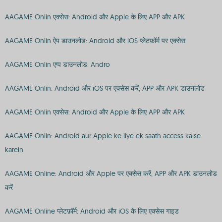
AAGAME Onlin एक्सेस: Android और Apple के लिए APP और APK
AAGAME Onlin ऐप डाउनलोड: Android और iOS प्लेटफ़ॉर्म पर एक्सेस
AAGAME Onlin एप्प डाउनलोड: Andro
AAGAME Onlin: Android और iOS पर एक्सेस करें, APP और APK डाउनलोड
AAGAME Onlin एक्सेस: Android और Apple के लिए APP और APK
AAGAME Onlin: Android aur Apple ke liye ek saath access kaise
karein
AAGAME Online: Android और Apple पर एक्सेस करें, APP और APK डाउनलोड
करें
AAGAME Online प्लेटफ़ॉर्म: Android और iOS के लिए एक्सेस गाइड