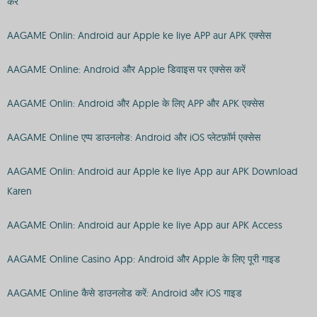
करें
AAGAME Onlin: Android aur Apple ke liye APP aur APK एक्सेस
AAGAME Online: Android और Apple डिवाइस पर एक्सेस करें
AAGAME Onlin: Android और Apple के लिए APP और APK एक्सेस
AAGAME Online एप्प डाउनलोड: Android और iOS प्लेटफ़ॉर्म एक्सेस
AAGAME Onlin: Android aur Apple ke liye App aur APK Download
Karen
AAGAME Onlin: Android aur Apple ke liye App aur APK Access
AAGAME Online Casino App: Android और Apple के लिए पूरी गाइड
AAGAME Online कैसे डाउनलोड करें: Android और iOS गाइड