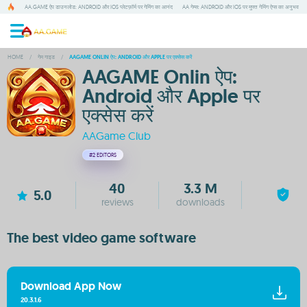
AA.GAME ऐप डाउनलोड: ANDROID और IOS प्लेटफ़ॉर्म पर गेमिंग का आनंद
AA गेम्स: ANDROID और IOS पर मुफ्त गेमिंग ऐप्स का अनुभव
HOME
/
गेम गाइड
/
AAGAME ONLIN ऐप: ANDROID और APPLE पर एक्सेस करें
AAGAME Onlin ऐप:
Android और Apple पर
एक्सेस करें
AAGame Club
#2
EDITORS
40
3.3 M
5.0
reviews
downloads
The best video game software
Download App Now
20.3.1.6