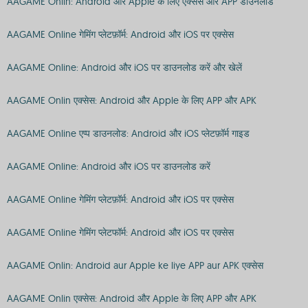
AAGAME Onlin: Android और Apple के लिए एक्सेस और APP डाउनलोड
AAGAME Online गेमिंग प्लेटफ़ॉर्म: Android और iOS पर एक्सेस
AAGAME Online: Android और iOS पर डाउनलोड करें और खेलें
AAGAME Onlin एक्सेस: Android और Apple के लिए APP और APK
AAGAME Online एप्प डाउनलोड: Android और iOS प्लेटफ़ॉर्म गाइड
AAGAME Online: Android और iOS पर डाउनलोड करें
AAGAME Online गेमिंग प्लेटफ़ॉर्म: Android और iOS पर एक्सेस
AAGAME Online गेमिंग प्लेटफॉर्म: Android और iOS पर एक्सेस
AAGAME Onlin: Android aur Apple ke liye APP aur APK एक्सेस
AAGAME Onlin एक्सेस: Android और Apple के लिए APP और APK