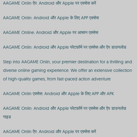
AAGAME Onlin ऐप: Android और Apple पर एक्सेस करें
AAGAME Onlin: Android और Apple के लिए APP एक्सेस
AAGAME Online: Android और Apple पर आसान एक्सेस
AAGAME Onlin: Android और Apple प्लेटफ़ॉर्म पर एक्सेस और ऐप डाउनलोड
Step into AAGAME Onlin, your premier destination for a thrilling and
diverse online gaming experience. We offer an extensive collection
of high-quality games, from fast-paced action adventure
AAGAME Onlin एक्सेस: Android और Apple के लिए APP और APK
AAGAME Onlin: Android और Apple प्लेटफ़ॉर्म पर एक्सेस और ऐप डाउनलोड
गाइड
AAGAME Onlin ऐप: Android और Apple पर एक्सेस करें