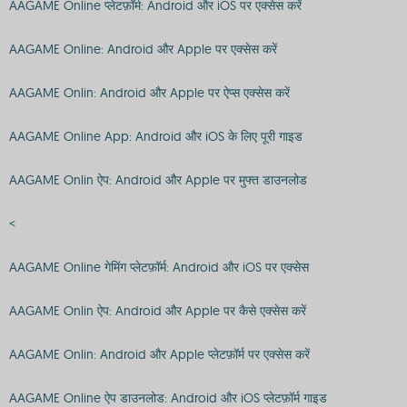
AAGAME Online प्लेटफ़ॉर्म: Android और iOS पर एक्सेस करें
AAGAME Online: Android और Apple पर एक्सेस करें
AAGAME Onlin: Android और Apple पर ऐप्स एक्सेस करें
AAGAME Online App: Android और iOS के लिए पूरी गाइड
AAGAME Onlin ऐप: Android और Apple पर मुफ्त डाउनलोड
<
AAGAME Online गेमिंग प्लेटफ़ॉर्म: Android और iOS पर एक्सेस
AAGAME Onlin ऐप: Android और Apple पर कैसे एक्सेस करें
AAGAME Onlin: Android और Apple प्लेटफ़ॉर्म पर एक्सेस करें
AAGAME Online ऐप डाउनलोड: Android और iOS प्लेटफ़ॉर्म गाइड