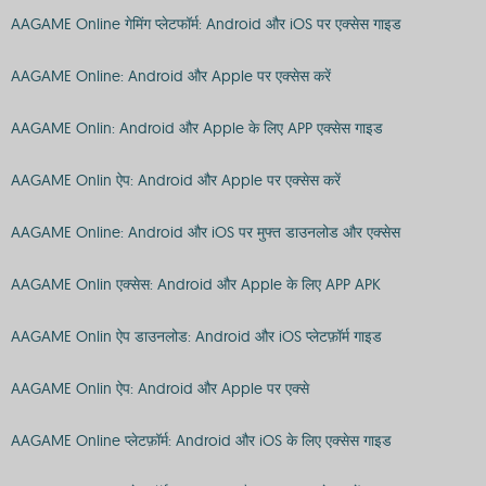
AAGAME Online गेमिंग प्लेटफॉर्म: Android और iOS पर एक्सेस गाइड
AAGAME Online: Android और Apple पर एक्सेस करें
AAGAME Onlin: Android और Apple के लिए APP एक्सेस गाइड
AAGAME Onlin ऐप: Android और Apple पर एक्सेस करें
AAGAME Online: Android और iOS पर मुफ्त डाउनलोड और एक्सेस
AAGAME Onlin एक्सेस: Android और Apple के लिए APP APK
AAGAME Onlin ऐप डाउनलोड: Android और iOS प्लेटफ़ॉर्म गाइड
AAGAME Onlin ऐप: Android और Apple पर एक्से
AAGAME Online प्लेटफ़ॉर्म: Android और iOS के लिए एक्सेस गाइड