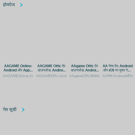
होमपेज
AAGAME Online:
AAGAME Offic ऐप
AAgame Offic ऐप
AA गेम्स ऐप: Android
Android और Apple
डाउनलोड: Android
डाउनलोड: Android
और iOS पर मुफ्त गेमिंग
पर APK डाउनलोड करें
और iOS प्लेटफ़ॉर्म
और iOS प्लेटफ़ॉर्म पर
का आनंद
AAGAMEOnline:AndroidऔरAppleपरएक्सेसकरें,APPऔरAPKडाउनलोडकरेंAAGAMEOnline
AAGAMEOffic:AndroidऔरiOSकेलिएऐपडाउनलोडगाइडAAGAMEOffi
AAgameOfficऐपडाउनलोड:AndroidऔरiOSप्ले
AAगेम्स:AndroidऔरiO
गाइड
गेमिंग एक्सेस
गेम सूची