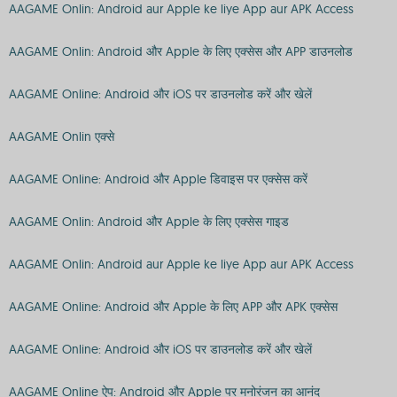
AAGAME Onlin: Android aur Apple ke liye App aur APK Access
AAGAME Onlin: Android और Apple के लिए एक्सेस और APP डाउनलोड
AAGAME Online: Android और iOS पर डाउनलोड करें और खेलें
AAGAME Onlin एक्से
AAGAME Online: Android और Apple डिवाइस पर एक्सेस करें
AAGAME Onlin: Android और Apple के लिए एक्सेस गाइड
AAGAME Onlin: Android aur Apple ke liye App aur APK Access
AAGAME Online: Android और Apple के लिए APP और APK एक्सेस
AAGAME Online: Android और iOS पर डाउनलोड करें और खेलें
AAGAME Online ऐप: Android और Apple पर मनोरंजन का आनंद