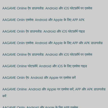
AAGAME Online ऐप डाउनलोड: Android और iOS प्लेटफ़ॉर्म पर एक्सेस
AAGAME Onlin एक्सेस: Android और Apple के लिए APP APK
AAGAME Onlin ऐप डाउनलोड: Android और iOS प्लेटफ़ॉर्म गाइड
AAGAME Onlin एक्सेस: Android और Apple के लिए APP और APK डाउनलोड
AAGAME Online ऐप डाउनलोड: Android और iOS प्लेटफ़ॉर्म पर एक्सेस
AAGAME Online प्लेटफ़ॉर्म: Android और iOS के लिए एक्सेस गाइड
AAGAME Onlin ऐप: Android और Apple पर एक्सेस करें
AAGAME Online: Android और Apple पर एक्सेस करें, APP और APK डाउनलोड
करें
AAGAME Onlin: Android और Apple के लिए APP एक्सेस