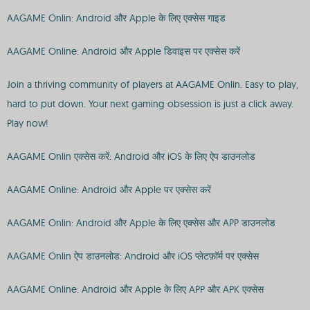
AAGAME Onlin: Android और Apple के लिए एक्सेस गाइड
AAGAME Online: Android और Apple डिवाइस पर एक्सेस करें
Join a thriving community of players at AAGAME Onlin. Easy to play,
hard to put down. Your next gaming obsession is just a click away.
Play now!
AAGAME Onlin एक्सेस करें: Android और iOS के लिए ऐप डाउनलोड
AAGAME Online: Android और Apple पर एक्सेस करें
AAGAME Onlin: Android और Apple के लिए एक्सेस और APP डाउनलोड
AAGAME Onlin ऐप डाउनलोड: Android और iOS प्लेटफ़ॉर्म पर एक्सेस
AAGAME Online: Android और Apple के लिए APP और APK एक्सेस