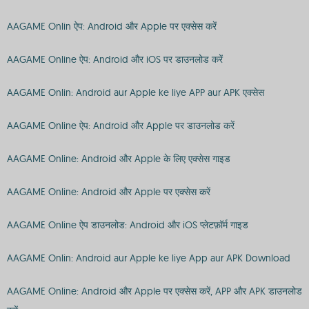
AAGAME Onlin ऐप: Android और Apple पर एक्सेस करें
AAGAME Online ऐप: Android और iOS पर डाउनलोड करें
AAGAME Onlin: Android aur Apple ke liye APP aur APK एक्सेस
AAGAME Online ऐप: Android और Apple पर डाउनलोड करें
AAGAME Online: Android और Apple के लिए एक्सेस गाइड
AAGAME Online: Android और Apple पर एक्सेस करें
AAGAME Online ऐप डाउनलोड: Android और iOS प्लेटफ़ॉर्म गाइड
AAGAME Onlin: Android aur Apple ke liye App aur APK Download
AAGAME Online: Android और Apple पर एक्सेस करें, APP और APK डाउनलोड