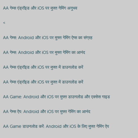
AA गेम्स एंड्रॉइड और iOS पर मुफ्त गेमिंग अनुभव
<
AA गेम्स: Android और iOS पर मुफ्त गेमिंग ऐप्स का संग्रह
AA गेम्स: Android और iOS पर मुफ्त गेमिंग का आनंद
AA गेम्स एंड्रॉइड और iOS पर मुफ्त में डाउनलोड करें
AA गेम्स एंड्रॉइड और iOS पर मुफ्त में डाउनलोड करें
AA Game: Android और iOS पर मुफ्त डाउनलोड और एक्सेस गाइड
AA गेम्स ऐप: Android और iOS पर मुफ्त गेमिंग का आनंद
AA Game डाउनलोड करें: Android और iOS के लिए मुफ्त गेमिंग ऐप