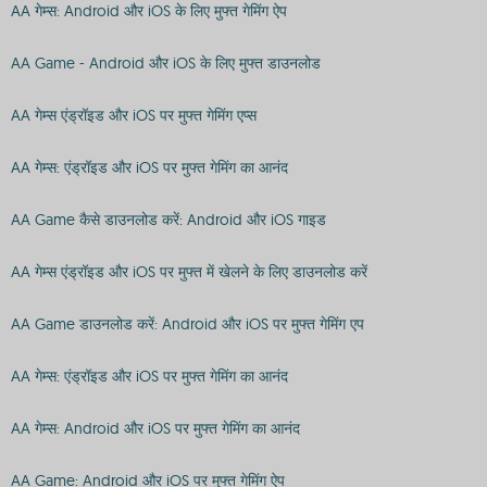
AA गेम्स: Android और iOS के लिए मुफ्त गेमिंग ऐप
AA Game - Android और iOS के लिए मुफ्त डाउनलोड
AA गेम्स एंड्रॉइड और iOS पर मुफ्त गेमिंग एप्स
AA गेम्स: एंड्रॉइड और iOS पर मुफ्त गेमिंग का आनंद
AA Game कैसे डाउनलोड करें: Android और iOS गाइड
AA गेम्स एंड्रॉइड और iOS पर मुफ्त में खेलने के लिए डाउनलोड करें
AA Game डाउनलोड करें: Android और iOS पर मुफ्त गेमिंग एप
AA गेम्स: एंड्रॉइड और iOS पर मुफ्त गेमिंग का आनंद
AA गेम्स: Android और iOS पर मुफ्त गेमिंग का आनंद
AA Game: Android और iOS पर मुफ्त गेमिंग ऐप