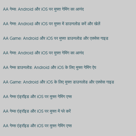
AA गेम्स: Android और iOS पर मुफ्त गेमिंग का आनंद
AA गेम्स: Android और iOS पर मुफ्त में डाउनलोड करें और खेलें
AA Game: Android और iOS पर मुफ्त डाउनलोड और एक्सेस गाइड
AA गेम्स: Android और iOS पर मुफ्त गेमिंग का आनंद
AA गेम्स डाउनलोड: Android और iOS के लिए मुफ्त गेमिंग ऐप
AA Game: Android और iOS के लिए मुफ्त डाउनलोड और एक्सेस गाइड
AA गेम्स एंड्रॉइड और iOS पर मुफ्त गेमिंग एप्स
AA गेम्स एंड्रॉइड और iOS पर मुफ्त में प्ले करें
AA गेम्स एंड्रॉइड और iOS पर मुफ्त गेमिंग एप्स