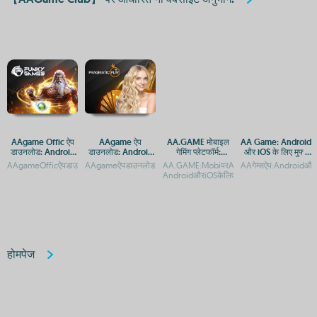
AAgame Offic ऐप
AAgame ऐप
AA.GAME मोबाइल
AA Game: Android
डाउनलोड: Android
डाउनलोड: Android
गेमिंग प्लेटफॉर्म:
और iOS के लिए मुफ्त
और iOS प्लेटफ़ॉर्म पर
और iOS प्लेटफ़ॉर्म पर
Android और iOS पर
डाउनलोड और गेमिंग
AAgameOfficऐपडाउनलोड:AndroidऔरiOSप्लेटफ़ॉर्मपरएक्सेसगाइडAAgameOfficऐपडाउनलोड:
AAgameऐपडाउनलोड:AndroidऔरiOSप्लेटफ़ॉर्मपरगेमिंगएक्सेसAAgameऐ
AA.GAME:MobiपरAndroidऔरiOSकेलिएमोबाइल
AAगेम्सऐप:Androidऔरi
एक्सेस गाइड
गेमिंग एक्सेस
एक्सेस गाइड
अनुभव
AndroidऔरiOSकेलिएऐपडाउ
होमपेज