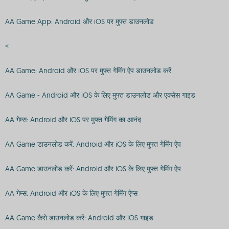
AA Game App: Android और iOS पर मुफ्त डाउनलोड
<
AA Game: Android और iOS पर मुफ्त गेमिंग ऐप डाउनलोड करें
AA Game - Android और iOS के लिए मुफ्त डाउनलोड और एक्सेस गाइड
AA गेम्स: Android और iOS पर मुफ्त गेमिंग का आनंद
AA Game डाउनलोड करें: Android और iOS के लिए मुफ्त गेमिंग ऐप
AA Game डाउनलोड करें: Android और iOS के लिए मुफ्त गेमिंग ऐप
AA गेम्स: Android और iOS के लिए मुफ्त गेमिंग ऐप्स
AA Game कैसे डाउनलोड करें: Android और iOS गाइड