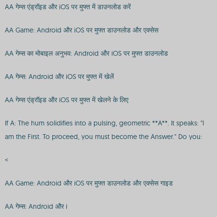
AA गेम्स एंड्रॉइड और iOS पर मुफ्त में डाउनलोड करें
AA Game: Android और iOS पर मुफ्त डाउनलोड और एक्सेस
AA गेम्स का मोबाइल अनुभव: Android और iOS पर मुफ्त डाउनलोड
AA गेम्स: Android और iOS पर मुफ्त में खेलें
AA गेम्स एंड्रॉइड और iOS पर मुफ्त में खेलने के लिए
If A: The hum solidifies into a pulsing, geometric **A**. It speaks: "I
am the First. To proceed, you must become the Answer." Do you:
<
AA Game: Android और iOS पर मुफ्त डाउनलोड और एक्सेस गाइड
AA गेम्स: Android और i