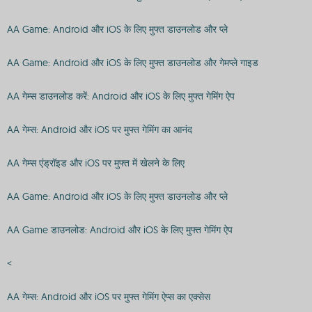
AA Game: Android और iOS के लिए मुफ्त डाउनलोड और प्ले
AA Game: Android और iOS के लिए मुफ्त डाउनलोड और गेमप्ले गाइड
AA गेम्स डाउनलोड करें: Android और iOS के लिए मुफ्त गेमिंग ऐप
AA गेम्स: Android और iOS पर मुफ्त गेमिंग का आनंद
AA गेम्स एंड्रॉइड और iOS पर मुफ्त में खेलने के लिए
AA Game: Android और iOS के लिए मुफ्त डाउनलोड और प्ले
AA Game डाउनलोड: Android और iOS के लिए मुफ्त गेमिंग ऐप
<
AA गेम्स: Android और iOS पर मुफ्त गेमिंग ऐप्स का एक्सेस