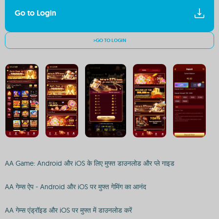
Go to Login
>GO TO LOGIN
AA Game: Android और iOS के लिए मुफ्त डाउनलोड और प्ले गाइड
AA गेम्स ऐप - Android और iOS पर मुफ्त गेमिंग का आनंद
AA गेम्स एंड्रॉइड और iOS पर मुफ्त में डाउनलोड करें