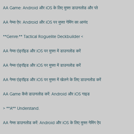
AA Game: Android और iOS के लिए मुफ्त डाउनलोड और प्ले
AA गेम्स ऐप: Android और iOS पर मुफ्त गेमिंग का आनंद
**Genre:** Tactical Roguelite Deckbuilder <
AA गेम्स एंड्रॉइड और iOS पर मुफ्त में डाउनलोड करें
AA गेम्स एंड्रॉइड और iOS पर मुफ्त में डाउनलोड करें
AA गेम्स एंड्रॉइड और iOS पर मुफ्त में खेलने के लिए डाउनलोड करें
AA Game कैसे डाउनलोड करें: Android और iOS गाइड
> **A** Understand.
AA गेम्स डाउनलोड करें: Android और iOS के लिए मुफ्त गेमिंग ऐप