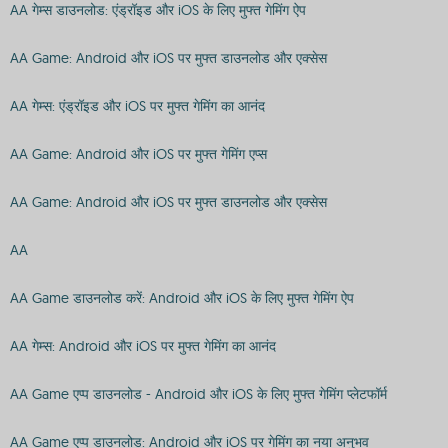
AA गेम्स डाउनलोड: एंड्रॉइड और iOS के लिए मुफ्त गेमिंग ऐप
AA Game: Android और iOS पर मुफ्त डाउनलोड और एक्सेस
AA गेम्स: एंड्रॉइड और iOS पर मुफ्त गेमिंग का आनंद
AA Game: Android और iOS पर मुफ्त गेमिंग एप्स
AA Game: Android और iOS पर मुफ्त डाउनलोड और एक्सेस
AA
AA Game डाउनलोड करें: Android और iOS के लिए मुफ्त गेमिंग ऐप
AA गेम्स: Android और iOS पर मुफ्त गेमिंग का आनंद
AA Game एप्प डाउनलोड - Android और iOS के लिए मुफ्त गेमिंग प्लेटफॉर्म
AA Game एप्प डाउनलोड: Android और iOS पर गेमिंग का नया अनुभव