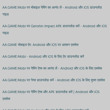
AA.GAME:Mobi पर मोबाइल गेमिंग का आनंद लें - Android और iOS डाउनलोड
गाइड
AA.GAME:Mobi पर Genshin Impact APK डाउनलोड करें - Android और iOS
गाइड
AA.GAME मोबाइल ऐप: Android और iOS पर आसान एक्सेस
AA.GAME:Mobi - Android और iOS के लिए ऐप डाउनलोड करें
AA.GAME:Mobi पर गेमिंग ऐप्स का आनंद लें - Android और iOS के लिए एक्सेस
AA.GAME:Mobi पर गेम्स डाउनलोड करें - Android और iOS के लिए मुफ्त एक्सेस
AA.GAME:Mobi पर गेमिंग ऐप्स और APK डाउनलोड करें | Android और iOS
एक्सेस