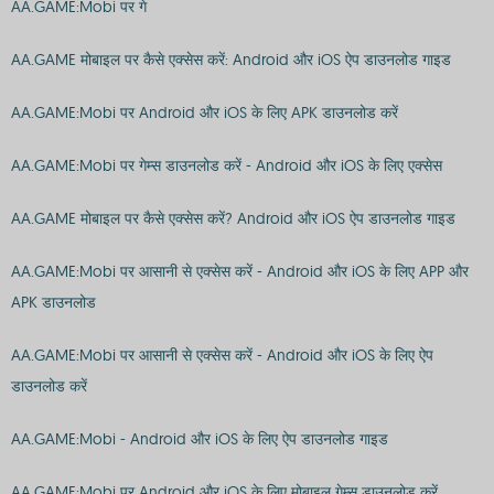
AA.GAME:Mobi पर गे
AA.GAME मोबाइल पर कैसे एक्सेस करें: Android और iOS ऐप डाउनलोड गाइड
AA.GAME:Mobi पर Android और iOS के लिए APK डाउनलोड करें
AA.GAME:Mobi पर गेम्स डाउनलोड करें - Android और iOS के लिए एक्सेस
AA.GAME मोबाइल पर कैसे एक्सेस करें? Android और iOS ऐप डाउनलोड गाइड
AA.GAME:Mobi पर आसानी से एक्सेस करें - Android और iOS के लिए APP और
APK डाउनलोड
AA.GAME:Mobi पर आसानी से एक्सेस करें - Android और iOS के लिए ऐप
डाउनलोड करें
AA.GAME:Mobi - Android और iOS के लिए ऐप डाउनलोड गाइड
AA.GAME:Mobi पर Android और iOS के लिए मोबाइल गेम्स डाउनलोड करें