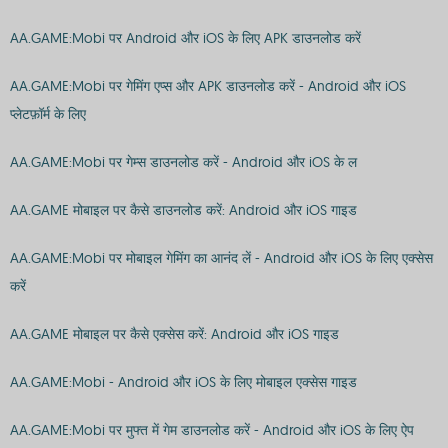
AA.GAME:Mobi पर Android और iOS के लिए APK डाउनलोड करें
AA.GAME:Mobi पर गेमिंग एप्स और APK डाउनलोड करें - Android और iOS
प्लेटफ़ॉर्म के लिए
AA.GAME:Mobi पर गेम्स डाउनलोड करें - Android और iOS के ल
AA.GAME मोबाइल पर कैसे डाउनलोड करें: Android और iOS गाइड
AA.GAME:Mobi पर मोबाइल गेमिंग का आनंद लें - Android और iOS के लिए एक्सेस
करें
AA.GAME मोबाइल पर कैसे एक्सेस करें: Android और iOS गाइड
AA.GAME:Mobi - Android और iOS के लिए मोबाइल एक्सेस गाइड
AA.GAME:Mobi पर मुफ्त में गेम डाउनलोड करें - Android और iOS के लिए ऐप