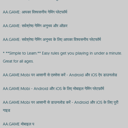
AA.GAME: आपका विश्वसनीय गेमिंग प्लेटफॉर्म
AA.GAME: सर्वश्रेष्ठ गेमिंग अनुभव और ऑफ़र
AA.GAME: सर्वश्रेष्ठ गेमिंग अनुभव के लिए आपका विश्वसनीय प्लेटफॉर्म
* **Simple to Learn:** Easy rules get you playing in under a minute.
Great for all ages.
AA.GAME:Mobi पर आसानी से एक्सेस करें - Android और iOS ऐप डाउनलोड
AA.GAME:Mobi - Android और iOS के लिए मोबाइल गेमिंग प्लेटफ़ॉर्म
AA.GAME:Mobi पर आसानी से डाउनलोड करें - Android और iOS के लिए पूरी
गाइड
AA.GAME मोबाइल प