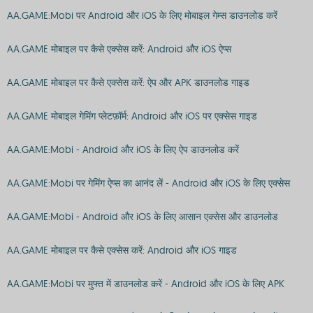
AA.GAME:Mobi पर Android और iOS के लिए मोबाइल गेम्स डाउनलोड करें
AA.GAME मोबाइल पर कैसे एक्सेस करें: Android और iOS ऐप्स
AA.GAME मोबाइल पर कैसे एक्सेस करें: ऐप और APK डाउनलोड गाइड
AA.GAME मोबाइल गेमिंग प्लेटफ़ॉर्म: Android और iOS पर एक्सेस गाइड
AA.GAME:Mobi - Android और iOS के लिए ऐप डाउनलोड करें
AA.GAME:Mobi पर गेमिंग ऐप्स का आनंद लें - Android और iOS के लिए एक्सेस
AA.GAME:Mobi - Android और iOS के लिए आसान एक्सेस और डाउनलोड
AA.GAME मोबाइल पर कैसे एक्सेस करें: Android और iOS गाइड
AA.GAME:Mobi पर मुफ्त में डाउनलोड करें - Android और iOS के लिए APK