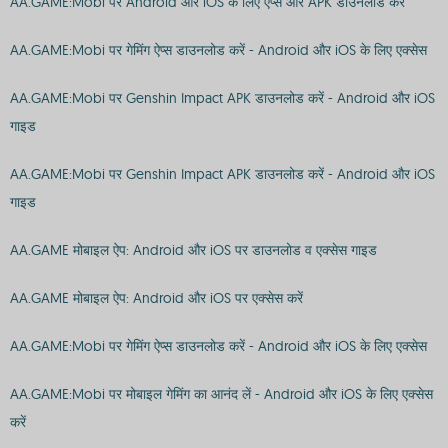
AA.GAME:Mobi पर Android और iOS के लिए ऐप्स और APK डाउनलोड करें
AA.GAME:Mobi पर गेमिंग ऐप्स डाउनलोड करें - Android और iOS के लिए एक्सेस
AA.GAME:Mobi पर Genshin Impact APK डाउनलोड करें - Android और iOS
गाइड
AA.GAME:Mobi पर Genshin Impact APK डाउनलोड करें - Android और iOS
गाइड
AA.GAME मोबाइल ऐप: Android और iOS पर डाउनलोड व एक्सेस गाइड
AA.GAME मोबाइल ऐप: Android और iOS पर एक्सेस करें
AA.GAME:Mobi पर गेमिंग ऐप्स डाउनलोड करें - Android और iOS के लिए एक्सेस
AA.GAME:Mobi पर मोबाइल गेमिंग का आनंद लें - Android और iOS के लिए एक्सेस
करें