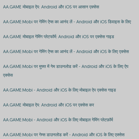
AA.GAME मोबाइल ऐप: Android और iOS पर आसान एक्सेस
AA.GAME:Mobi पर गेमिंग ऐप्स का आनंद लें - Android और iOS डिवाइस के लिए
AA.GAME मोबाइल गेमिंग प्लेटफॉर्म: Android और iOS पर एक्सेस गाइड
AA.GAME:Mobi पर गेमिंग ऐप्स का आनंद लें - Android और iOS के लिए एक्सेस
AA.GAME:Mobi पर मुफ्त में गेम डाउनलोड करें - Android और iOS के लिए ऐप
एक्सेस
AA.GAME:Mobi - Android और iOS के लिए मोबाइल ऐप एक्सेस गाइड
AA.GAME मोबाइल ऐप: Android और iOS पर एक्सेस कर
AA.GAME:Mobi - Android और iOS के लिए मोबाइल गेमिंग प्लेटफ़ॉर्म
AA.GAME:Mobi पर गेम्स डाउनलोड करें - Android और iOS के लिए एक्सेस