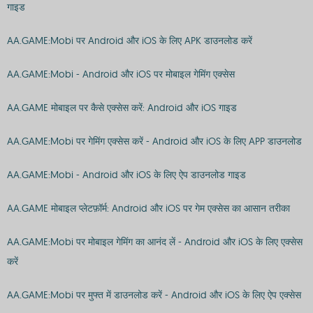
गाइड
AA.GAME:Mobi पर Android और iOS के लिए APK डाउनलोड करें
AA.GAME:Mobi - Android और iOS पर मोबाइल गेमिंग एक्सेस
AA.GAME मोबाइल पर कैसे एक्सेस करें: Android और iOS गाइड
AA.GAME:Mobi पर गेमिंग एक्सेस करें - Android और iOS के लिए APP डाउनलोड
AA.GAME:Mobi - Android और iOS के लिए ऐप डाउनलोड गाइड
AA.GAME मोबाइल प्लेटफ़ॉर्म: Android और iOS पर गेम एक्सेस का आसान तरीका
AA.GAME:Mobi पर मोबाइल गेमिंग का आनंद लें - Android और iOS के लिए एक्सेस
करें
AA.GAME:Mobi पर मुफ्त में डाउनलोड करें - Android और iOS के लिए ऐप एक्सेस