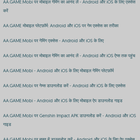
AA.GAME:Mobi पर मोबाइल गेमिंग का आनंद लें - Android और iOS के लिए एक्सेस
करें
AA.GAME मोबाइल प्लेटफ़ॉर्म: Android और iOS पर गेम एक्सेस का तरीका
AA.GAME:Mobi पर गेमिंग एक्सेस - Android और iOS के लिए
AA.GAME:Mobi पर मोबाइल गेमिंग का आनंद लें - Android और iOS ऐप्स तक पहुंच
AA.GAME:Mobi - Android और iOS के लिए मोबाइल गेमिंग प्लेटफ़ॉर्म
AA.GAME:Mobi पर गेम्स डाउनलोड करें - Android और iOS के लिए एक्सेस
AA.GAME:Mobi - Android और iOS के लिए मोबाइल ऐप डाउनलोड गाइड
AA.GAME:Mobi पर Genshin Impact APK डाउनलोड करें - Android और iOS
गाइड
AA.GAME:Mobi पर मुफ्त में डाउनलोड करें - Android और iOS के लिए ऐप एक्सेस