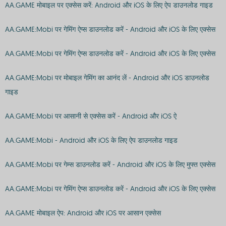
AA.GAME मोबाइल पर एक्सेस करें: Android और iOS के लिए ऐप डाउनलोड गाइड
AA.GAME:Mobi पर गेमिंग ऐप्स डाउनलोड करें - Android और iOS के लिए एक्सेस
AA.GAME:Mobi पर गेमिंग ऐप्स डाउनलोड करें - Android और iOS के लिए एक्सेस
AA.GAME:Mobi पर मोबाइल गेमिंग का आनंद लें - Android और iOS डाउनलोड
गाइड
AA.GAME:Mobi पर आसानी से एक्सेस करें - Android और iOS ऐ
AA.GAME:Mobi - Android और iOS के लिए ऐप डाउनलोड गाइड
AA.GAME:Mobi पर गेम्स डाउनलोड करें - Android और iOS के लिए मुफ्त एक्सेस
AA.GAME:Mobi पर गेमिंग ऐप्स डाउनलोड करें - Android और iOS के लिए एक्सेस
AA.GAME मोबाइल ऐप: Android और iOS पर आसान एक्सेस