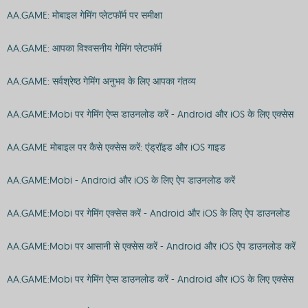
AA.GAME: मोबाइल गेमिंग प्लेटफॉर्म पर समीक्षा
AA.GAME: आपका विश्वसनीय गेमिंग प्लेटफॉर्म
AA.GAME: सर्वश्रेष्ठ गेमिंग अनुभव के लिए आपका गंतव्य
AA.GAME:Mobi पर गेमिंग ऐप्स डाउनलोड करें - Android और iOS के लिए एक्सेस
AA.GAME मोबाइल पर कैसे एक्सेस करें: एंड्रॉइड और iOS गाइड
AA.GAME:Mobi - Android और iOS के लिए ऐप डाउनलोड करें
AA.GAME:Mobi पर गेमिंग एक्सेस करें - Android और iOS के लिए ऐप डाउनलोड
AA.GAME:Mobi पर आसानी से एक्सेस करें - Android और iOS ऐप डाउनलोड करें
AA.GAME:Mobi पर गेमिंग ऐप्स डाउनलोड करें - Android और iOS के लिए एक्सेस