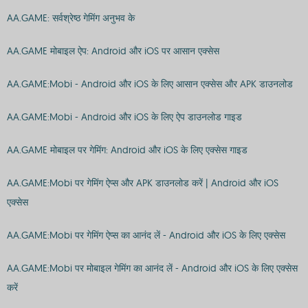
AA.GAME: सर्वश्रेष्ठ गेमिंग अनुभव के
AA.GAME मोबाइल ऐप: Android और iOS पर आसान एक्सेस
AA.GAME:Mobi - Android और iOS के लिए आसान एक्सेस और APK डाउनलोड
AA.GAME:Mobi - Android और iOS के लिए ऐप डाउनलोड गाइड
AA.GAME मोबाइल पर गेमिंग: Android और iOS के लिए एक्सेस गाइड
AA.GAME:Mobi पर गेमिंग ऐप्स और APK डाउनलोड करें | Android और iOS
एक्सेस
AA.GAME:Mobi पर गेमिंग ऐप्स का आनंद लें - Android और iOS के लिए एक्सेस
AA.GAME:Mobi पर मोबाइल गेमिंग का आनंद लें - Android और iOS के लिए एक्सेस
करें