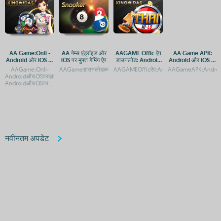
AA Game:Onli -
AA गेम्स एंड्रॉइड और
AAGAME Offic ऐप
AA Game APK:
Android और iOS पर
iOS पर मुफ्त गेमिंग ऐप
डाउनलोड: Android
Android और iOS पर
मुफ्त गेमिंग एप्लिकेशन
और iOS प्लेटफ़ॉर्म
डाउनलोड करें
AAGame:Onli-
AAGameडाउनलोडकरें:AndroidऔरiOSकेलिएमुफ्तगेमिंगऐपAAगेम्सएंड्रॉइड
AAGAMEOfficऐप:AndroidऔरiOSपरडाउनलोडक
AAGameAPK:Android
गाइड
AndroidऔरiOSपरडाउनलोडकरेंAAGame:Onli-
AndroidऔरiOSपरमुफ्तडाउनलोडAAGame:Onli-
A
नवीनतम अपडेट