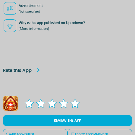
Advertisement
Not specified
Why is this app published on Uptodown?
(More information)
Rate this App
REVIEW THE APP
ADD TO WISHLIST
ADD TO RECOMMENDED