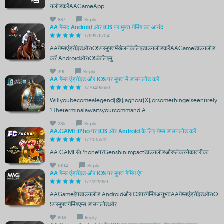
नलोडकरेंAAGameApp
887
Reply
AA गेम्स: Android और iOS पर मुफ्त गेमिंग का आनंद
1769976704
AAगेम्सएंड्रॉइडऔरiOSपरमुफ्तमेंखेलनेकेलिएडाउनलोडकरेंAAGameडाउनलोड
करें:AndroidऔरiOSकेलिएमु
391
Reply
AA गेम्स एंड्रॉइड और iOS पर मुफ्त में डाउनलोड करें
1770495650
Willyoubecomealegend[@],aghost[X],orsomethingelseentirely
?Theterminalawaitsyourcommand.A
285
Reply
AA.GAME:iPho पर iOS और Android के लिए गेम्स डाउनलोड करें
1771015512
AA.GAMEसेiPhoneपरGenshinImpactडाउनलोडऔरप्लेकरनेकातरीका
1004
Reply
AA गेम्स एंड्रॉइड और iOS पर मुफ्त गेमिंग ऐप
1771229959
AAGameऐपडाउनलोड:AndroidऔरiOSपरगेमिंगअनुभवAAगेम्सएंड्रॉइडऔरiO
Sपरमुफ्तगेमिंगएप्स|डाउनलोडऔर
808
Reply