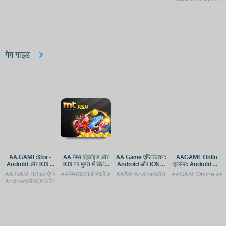
गेम गाइड
AA.GAME:Stor -
AA गेम्स एंड्रॉइड और
AA Game एप्लिकेशन:
AAGAME Onlin
Android और iOS के
iOS पर मुफ्त में खेलने
Android और iOS पर
एक्सेस: Android और
लिए मुफ्त गेम एक्सेस
के लिए डाउनलोड करें
मुफ्त डाउनलोड और
Apple के लिए APP
AA.GAMEपरStorऐपडाउनलोडकरें:AndroidऔरiOSकेलिएगाइडAA.GAME:Stor-
AAगेम्सडाउनलोडकरें:AndroidऔरiOSपरमुफ्तगेमिंगएप्सAAGameडाउनलोडक
AAगेम्स:AndroidऔरiOSपरमुफ्तगेमिंगकाआनंदAAगेम
AAGAMEOnline:Andr
एक्सेस
और APK
AndroidऔरiOSकेलिएआसानएक्सेस