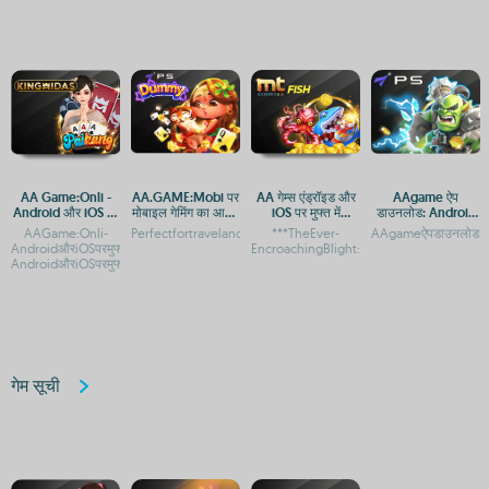
AA Game:Onli -
AA.GAME:Mobi पर
AA गेम्स एंड्रॉइड और
AAgame ऐप
Android और iOS पर
मोबाइल गेमिंग का आनंद
iOS पर मुफ्त में
डाउनलोड: Android
मुफ्त गेमिंग एप्लिकेशन
लें - Android और
डाउनलोड करें
और iOS प्लेटफ़ॉर्म पर
AAGame:Onli-
Perfectfortravelandquicksessions,Mobi’sblueandwhitewhal
***TheEver-
AAgameऐपडाउनलोड:Andr
iOS के लिए एक्सेस करें
गेमिंग एक्सेस
AndroidऔरiOSपरमुफ्तगेमिंगएपAAGame:Onli-
EncroachingBlight:**Deathispermanentfo
AndroidऔरiOSपरमुफ्तडाउनलोड
गेम सूची