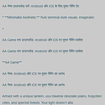
AA गेम्स डाउनलोड करें: Android और iOS के लिए मुफ्त गेमिंग ऐप
* **Minimalist Aesthetic:** Pure terminal-style visuals. Imaginatio
<
AA Game एप्प डाउनलोड: Android और iOS पर मुफ्त गेमिंग एक्सेस
AA Game एप्प डाउनलोड: Android और iOS पर मुफ्त गेमिंग एक्सेस
**AA Game**
AA गेम्स: Android और iOS पर मुफ्त गेमिंग का आनंद
AA गेम्स: Android और iOS पर मुफ्त गेमिंग का आनंद
Armed with a unique lantern, you traverse desolate plains, forgotten
cities, and spectral forests. Your light doesn’t atta