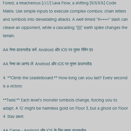
Forest, a treacherous [////] Lava Flow, a shifting [%%%%] Code
Matrix. Use simple inputs to execute complex combos: chain letters
and symbols into devastating attacks. A well-timed "X===>" slash can
cleave an opponent, while a cascading "||||" earth spike changes the
terrain.
AA गेम्स डाउनलोड करें: Android और iOS पर मुफ्त गेमिंग एप
AA गेम्स का आनंद लें: Android और iOS पर मुफ्त डाउनलोड
4. **Climb the Leaderboard:** How long can you last? Every second
is a victory.
**Twist:** Each level’s monster symbols change, forcing you to
adapt. A 'G' might be harmless gold on Floor 3, but a ghost on Floor
4. Stay alert.
AA Game - Android और iOS के लिए मुफ्त डाउनलोड