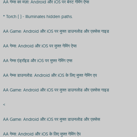
AA गेम्स का मज़ा: Android और iOS पर बेस्ट गेमिंग ऐप्स
* Torch ( ) - Illuminates hidden paths.
AA Game: Android और iOS पर मुफ्त डाउनलोड और एक्सेस गाइड
AA गेम्स: Android और iOS पर मुफ्त गेमिंग ऐप्स
AA गेम्स एंड्रॉइड और iOS पर मुफ्त गेमिंग एप्स
AA गेम्स डाउनलोड: Android और iOS के लिए मुफ्त गेमिंग एप
AA Game: Android और iOS पर मुफ्त डाउनलोड और एक्सेस गाइड
<
AA Game: Android और iOS पर मुफ्त डाउनलोड और एक्सेस
AA गेम्स: Android और iOS के लिए मुफ्त गेमिंग ऐप