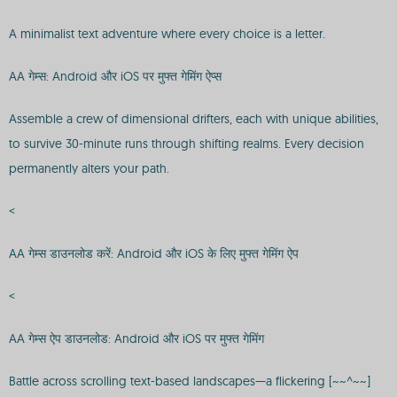
A minimalist text adventure where every choice is a letter.
AA गेम्स: Android और iOS पर मुफ्त गेमिंग ऐप्स
Assemble a crew of dimensional drifters, each with unique abilities,
to survive 30-minute runs through shifting realms. Every decision
permanently alters your path.
<
AA गेम्स डाउनलोड करें: Android और iOS के लिए मुफ्त गेमिंग ऐप
<
AA गेम्स ऐप डाउनलोड: Android और iOS पर मुफ्त गेमिंग
Battle across scrolling text-based landscapes—a flickering [~~^~~]