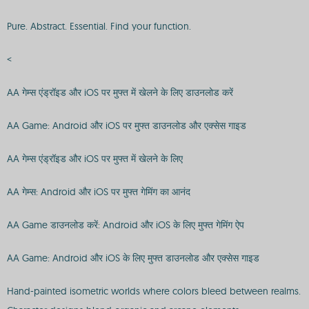
Pure. Abstract. Essential. Find your function.
<
AA गेम्स एंड्रॉइड और iOS पर मुफ्त में खेलने के लिए डाउनलोड करें
AA Game: Android और iOS पर मुफ्त डाउनलोड और एक्सेस गाइड
AA गेम्स एंड्रॉइड और iOS पर मुफ्त में खेलने के लिए
AA गेम्स: Android और iOS पर मुफ्त गेमिंग का आनंद
AA Game डाउनलोड करें: Android और iOS के लिए मुफ्त गेमिंग ऐप
AA Game: Android और iOS के लिए मुफ्त डाउनलोड और एक्सेस गाइड
Hand-painted isometric worlds where colors bleed between realms.