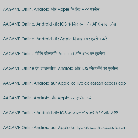
AAGAME Onlin: Android और Apple के लिए APP एक्सेस
AAGAME Online: Android और iOS के लिए ऐप्स और APK डाउनलोड
AAGAME Online: Android और Apple डिवाइस पर एक्सेस करें
AAGAME Online गेमिंग प्लेटफॉर्म: Android और iOS पर एक्सेस
AAGAME Online ऐप डाउनलोड: Android और iOS प्लेटफ़ॉर्म पर एक्सेस
AAGAME Onlin: Android aur Apple ke liye ek aasaan access app
AAGAME Onlin: Android और Apple पर एक्सेस करें
AAGAME Online: Android और iOS पर डाउनलोड करें APK और APP
AAGAME Onlin: Android aur Apple ke liye ek saath access karein