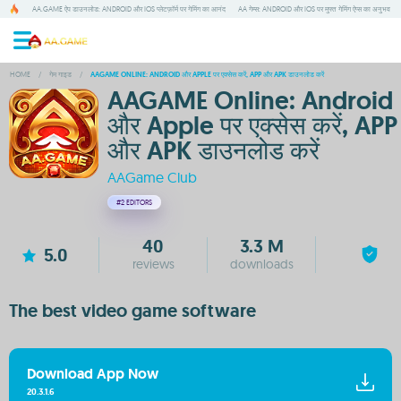
AA.GAME ऐप डाउनलोड: ANDROID और IOS प्लेटफ़ॉर्म पर गेमिंग का आनंद
AA गेम्स: ANDROID और IOS पर मुफ्त गेमिंग ऐप्स का अनुभव
HOME
/
गेम गाइड
/
AAGAME ONLINE: ANDROID और APPLE पर एक्सेस करें, APP और APK डाउनलोड करें
AAGAME Online: Android
और Apple पर एक्सेस करें, APP
और APK डाउनलोड करें
AAGame Club
#2
EDITORS
40
3.3 M
5.0
reviews
downloads
The best video game software
Download App Now
20.3.1.6