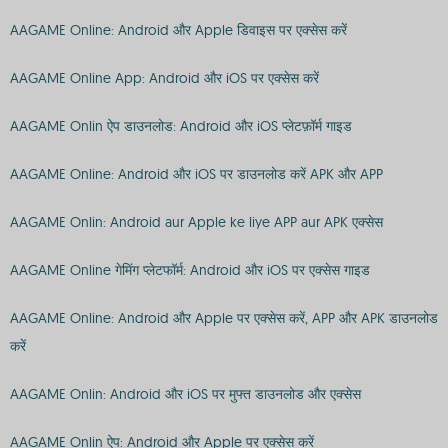
AAGAME Online: Android और Apple डिवाइस पर एक्सेस करें
AAGAME Online App: Android और iOS पर एक्सेस करें
AAGAME Onlin ऐप डाउनलोड: Android और iOS प्लेटफ़ॉर्म गाइड
AAGAME Online: Android और iOS पर डाउनलोड करें APK और APP
AAGAME Onlin: Android aur Apple ke liye APP aur APK एक्सेस
AAGAME Online गेमिंग प्लेटफॉर्म: Android और iOS पर एक्सेस गाइड
AAGAME Online: Android और Apple पर एक्सेस करें, APP और APK डाउनलोड
करें
AAGAME Onlin: Android और iOS पर मुफ्त डाउनलोड और एक्सेस
AAGAME Onlin ऐप: Android और Apple पर एक्सेस करें