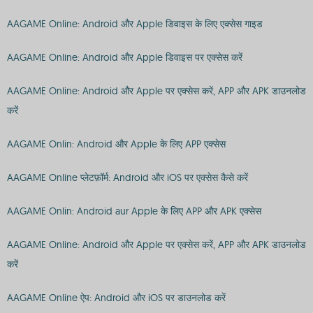
AAGAME Online: Android और Apple डिवाइस के लिए एक्सेस गाइड
AAGAME Online: Android और Apple डिवाइस पर एक्सेस करें
AAGAME Online: Android और Apple पर एक्सेस करें, APP और APK डाउनलोड
करें
AAGAME Onlin: Android और Apple के लिए APP एक्सेस
AAGAME Online प्लेटफ़ॉर्म: Android और iOS पर एक्सेस कैसे करें
AAGAME Onlin: Android aur Apple के लिए APP और APK एक्सेस
AAGAME Online: Android और Apple पर एक्सेस करें, APP और APK डाउनलोड
करें
AAGAME Online ऐप: Android और iOS पर डाउनलोड करें