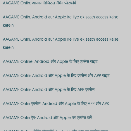
AAGAME Onlin: आपका डिजिटल गेमिंग प्लेटफॉर्म
AAGAME Onlin: Android aur Apple ke liye ek saath access kaise
karein
AAGAME Onlin: Android aur Apple ke liye ek saath access kaise
karein
AAGAME Online: Android और Apple के लिए एक्सेस गाइड
AAGAME Onlin: Android और Apple के लिए एक्सेस और APP गाइड
AAGAME Onlin: Android और Apple के लिए APP एक्सेस
AAGAME Onlin एक्सेस: Android और Apple के लिए APP और APK
AAGAME Onlin ऐप: Android और Apple पर एक्सेस करें