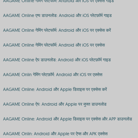
AAGAME Online गेमिंग प्लेटफॉर्म: Android और iOS पर एक्सेस गाइड
AAGAME Online एप्प डाउनलोड: Android और iOS प्लेटफ़ॉर्म गाइड
AAGAME Online गेमिंग प्लेटफॉर्म: Android और iOS पर एक्सेस करें
AAGAME Online गेमिंग प्लेटफॉर्म: Android और iOS पर एक्सेस
AAGAME Online ऐप डाउनलोड: Android और iOS प्लेटफ़ॉर्म गाइड
AAGAME Onlin गेमिंग प्लेटफ़ॉर्म: Android और iOS पर एक्सेस
AAGAME Online: Android और Apple डिवाइस पर एक्सेस करें
AAGAME Online ऐप: Android और Apple पर मुफ्त डाउनलोड
AAGAME Online: Android और Apple डिवाइस पर एक्सेस और APP डाउनलोड
AAGAME Onlin: Android और Apple पर ऐप्स और APK एक्सेस