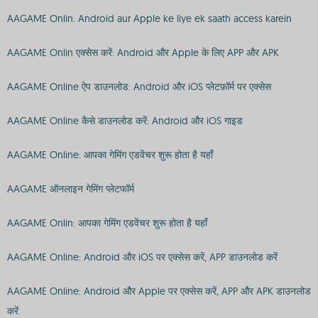
AAGAME Onlin: Android aur Apple ke liye ek saath access karein
AAGAME Onlin एक्सेस करें: Android और Apple के लिए APP और APK
AAGAME Online ऐप डाउनलोड: Android और iOS प्लेटफ़ॉर्म पर एक्सेस
AAGAME Online कैसे डाउनलोड करें: Android और iOS गाइड
AAGAME Online: आपका गेमिंग एडवेंचर शुरू होता है यहाँ
AAGAME ऑनलाइन गेमिंग प्लेटफॉर्म
AAGAME Onlin: आपका गेमिंग एडवेंचर शुरू होता है यहाँ
AAGAME Online: Android और iOS पर एक्सेस करें, APP डाउनलोड करें
AAGAME Online: Android और Apple पर एक्सेस करें, APP और APK डाउनलोड
करें