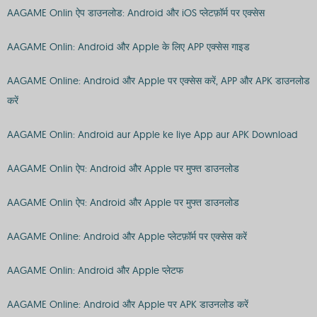
AAGAME Onlin ऐप डाउनलोड: Android और iOS प्लेटफ़ॉर्म पर एक्सेस
AAGAME Onlin: Android और Apple के लिए APP एक्सेस गाइड
AAGAME Online: Android और Apple पर एक्सेस करें, APP और APK डाउनलोड
करें
AAGAME Onlin: Android aur Apple ke liye App aur APK Download
AAGAME Onlin ऐप: Android और Apple पर मुफ्त डाउनलोड
AAGAME Onlin ऐप: Android और Apple पर मुफ्त डाउनलोड
AAGAME Online: Android और Apple प्लेटफ़ॉर्म पर एक्सेस करें
AAGAME Onlin: Android और Apple प्लेटफ
AAGAME Online: Android और Apple पर APK डाउनलोड करें