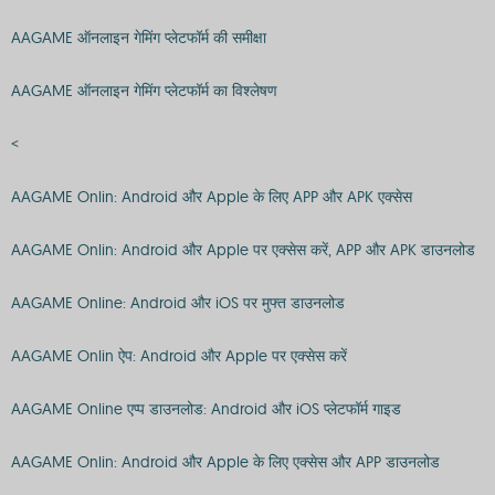
AAGAME ऑनलाइन गेमिंग प्लेटफॉर्म की समीक्षा
AAGAME ऑनलाइन गेमिंग प्लेटफॉर्म का विश्लेषण
<
AAGAME Onlin: Android और Apple के लिए APP और APK एक्सेस
AAGAME Onlin: Android और Apple पर एक्सेस करें, APP और APK डाउनलोड
AAGAME Online: Android और iOS पर मुफ्त डाउनलोड
AAGAME Onlin ऐप: Android और Apple पर एक्सेस करें
AAGAME Online एप्प डाउनलोड: Android और iOS प्लेटफॉर्म गाइड
AAGAME Onlin: Android और Apple के लिए एक्सेस और APP डाउनलोड