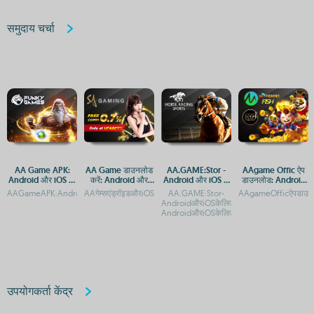
समुदाय चर्चा
AA Game APK:
AA Game डाउनलोड
AA.GAME:Stor -
AAgame Offic ऐप
Android और iOS पर
करें: Android और
Android और iOS के
डाउनलोड: Android
डाउनलोड करें
iOS के लिए मुफ्त गेमिंग
लिए मुफ्त ऐप डाउनलोड
और iOS प्लेटफ़ॉर्म के
AAGameAPK:AndroidऔरiOSपरडाउनलोडकरेंAAGame:AndroidAPKडाउनलोडऔरiOSएक्सेस
AAगेम्सएंड्रॉइडऔरiOSपरमुफ्तमेंडाउनलोडकरेंAAगेम्सकामोबाइलएक्सेस:A
AA.GAME:Stor-
AAgameOfficऐपडाउनलो
ऐप
करें
लिए पूरी गाइड
AndroidऔरiOSकेलिएमुफ्तऐपडाउनलोडकरेंAA.G
AndroidऔरiOSकेलिएमुफ्तगेमडा
उपयोगकर्ता केंद्र