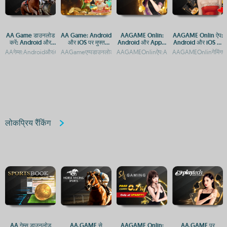
AA Game डाउनलोड
AA Game: Android
AAGAME Onlin:
AAGAME Onlin ऐप:
करें: Android और
और iOS पर मुफ्त
Android और Apple
Android और iOS पर
iOS के लिए मुफ्त ऐप
डाउनलोड और एक्सेस
के लिए एक्सेस गाइड
मुफ्त डाउनलोड
AAगेम्स:AndroidऔरiOSपरमुफ्तगेमिंगऐप्सकाअनुभवAAGame:AndroidऔरiOSपरमुफ्तडाउनलोडऔरए
AAGameएप्पडाउनलोड:AndroidऔरiOSपरमुफ्तगेमिंगएक्सेसAAगेम्सडाउनल
AAGAMEOnlinऐप:AndroidऔरAppleपरएक्से
AAGAMEOnlinगेमिंगए
एक्सेस
लोकप्रिय रैंकिंग
AA गेम्स डाउनलोड
AA.GAME से
AAGAME Onlin:
AA.GAME पर