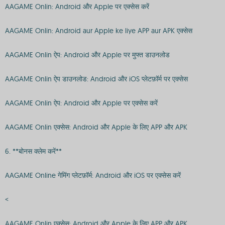
AAGAME Onlin: Android और Apple पर एक्सेस करें
AAGAME Onlin: Android aur Apple ke liye APP aur APK एक्सेस
AAGAME Onlin ऐप: Android और Apple पर मुफ्त डाउनलोड
AAGAME Onlin ऐप डाउनलोड: Android और iOS प्लेटफ़ॉर्म पर एक्सेस
AAGAME Onlin ऐप: Android और Apple पर एक्सेस करें
AAGAME Onlin एक्सेस: Android और Apple के लिए APP और APK
6. **बोनस क्लेम करें**
AAGAME Online गेमिंग प्लेटफ़ॉर्म: Android और iOS पर एक्सेस करें
<
AAGAME Onlin एक्सेस: Android और Apple के लिए APP और APK