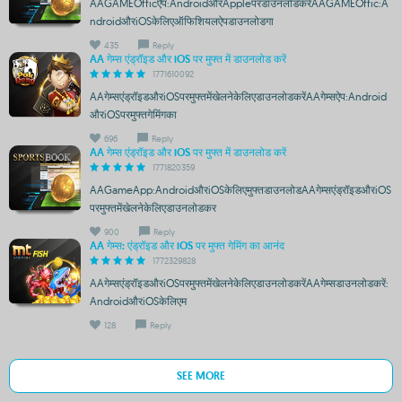
AAGAMEOfficऐप:AndroidऔरAppleपरडाउनलोडकरेंAAGAMEOffic:A
ndroidऔरiOSकेलिएऑफिशियलऐपडाउनलोडगा
435
Reply
AA गेम्स एंड्रॉइड और iOS पर मुफ्त में डाउनलोड करें
1771610092
AAगेम्सएंड्रॉइडऔरiOSपरमुफ्तमेंखेलनेकेलिएडाउनलोडकरेंAAगेम्सऐप:Android
औरiOSपरमुफ्तगेमिंगका
696
Reply
AA गेम्स एंड्रॉइड और iOS पर मुफ्त में डाउनलोड करें
1771820359
AAGameApp:AndroidऔरiOSकेलिएमुफ्तडाउनलोडAAगेम्सएंड्रॉइडऔरiOS
परमुफ्तमेंखेलनेकेलिएडाउनलोडकर
900
Reply
AA गेम्स: एंड्रॉइड और iOS पर मुफ्त गेमिंग का आनंद
1772329828
AAगेम्सएंड्रॉइडऔरiOSपरमुफ्तमेंखेलनेकेलिएडाउनलोडकरेंAAगेम्सडाउनलोडकरें:
AndroidऔरiOSकेलिएम
128
Reply
SEE MORE