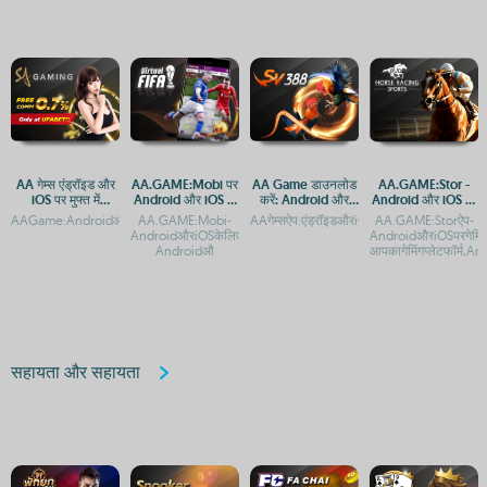
AA गेम्स एंड्रॉइड और
AA.GAME:Mobi पर
AA Game डाउनलोड
AA.GAME:Stor -
iOS पर मुफ्त में
Android और iOS के
करें: Android और
Android और iOS पर
डाउनलोड करें
लिए मोबाइल गेम्स
iOS पर मुफ्त गेमिंग एप
मुफ्त गेम डाउनलोड करें
AAGame:AndroidऔरiOSकेलिएमुफ्तडाउनलोडऔरएक्सेसगाइडAAगेम्सएंड्रॉइडऔरiOSपरमुफ्तमेंडाउ
AA.GAME:Mobi-
AAगेम्सऐप:एंड्रॉइडऔरiOSपरमुफ्तगेमिंगकाआनं
AA.GAME:Storऐप-
डाउनलोड करें
AndroidऔरiOSकेलिएआसानएक्सेसऔरडाउनलोडAA.GAME:Mobiपरगेम्सड
AndroidऔरiOSपरगेमिं
Androidऔ
आपकागेमिंगप्लेटफॉर्म,
सहायता और सहायता