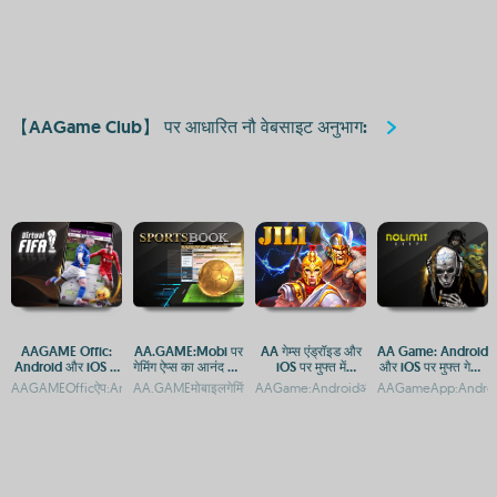
【AAGame Club】 पर आधारित नौ वेबसाइट अनुभाग:
AAGAME Offic:
AA.GAME:Mobi पर
AA गेम्स एंड्रॉइड और
AA Game: Android
Android और iOS के
गेमिंग ऐप्स का आनंद लें -
iOS पर मुफ्त में
और iOS पर मुफ्त गेमिंग
लिए ऑफिशियल APP
Android और iOS
डाउनलोड करें
ऐप्स डाउनलोड करें
AAGAMEOfficऐप:AndroidऔरAppleपरमुफ्तडाउनलोडAAGAMEOfficऐप:AndroidऔरiOSपरम
AA.GAMEमोबाइलगेमिंगप्लेटफॉर्म:AndroidऔरiOSपरएक्सेसगाइडAA.G
AAGame:AndroidऔरiOSपरमुफ्तडाउनलोडऔरएक्स
AAGameApp:Androidऔ
डाउनलोड गाइड
डिवाइस के लिए