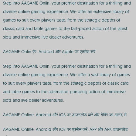
Step into AAGAME Onlin, your premier destination for a thrilling and
diverse online gaming experience. We offer an extensive library of
games to suit every player's taste, from the strategic depths of
classic card and table games to the fast-paced action of the latest
slots and immersive live dealer adventures.
AAGAME Onlin ऐप: Android और Apple पर एक्सेस करें
Step into AAGAME Onlin, your premier destination for a thrilling and
diverse online gaming experience. We offer a vast library of games
to suit every player's taste, from the strategic depths of classic card
and table games to the adrenaline-pumping action of immersive
slots and live dealer adventures.
AAGAME Online: Android और iOS पर डाउनलोड करें और गेमिंग का आनंद लें
AAGAME Online: Android और iOS पर एक्सेस करें, APP और APK डाउनलोड