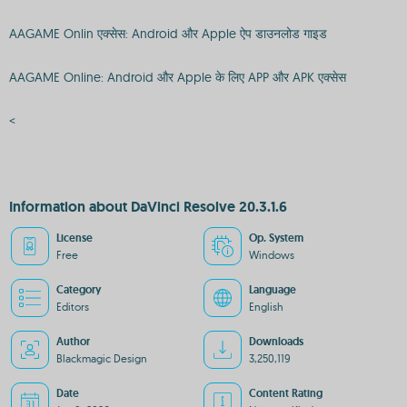
AAGAME Onlin एक्सेस: Android और Apple ऐप डाउनलोड गाइड
AAGAME Online: Android और Apple के लिए APP और APK एक्सेस
<
Information about DaVinci Resolve 20.3.1.6
License
Op. System
Free
Windows
Category
Language
Editors
English
Author
Downloads
Blackmagic Design
3,250,119
Date
Content Rating