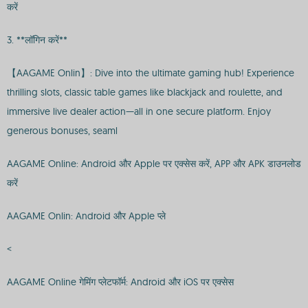
करें
3. **लॉगिन करें**
【AAGAME Onlin】: Dive into the ultimate gaming hub! Experience
thrilling slots, classic table games like blackjack and roulette, and
immersive live dealer action—all in one secure platform. Enjoy
generous bonuses, seaml
AAGAME Online: Android और Apple पर एक्सेस करें, APP और APK डाउनलोड
करें
AAGAME Onlin: Android और Apple प्ले
<
AAGAME Online गेमिंग प्लेटफॉर्म: Android और iOS पर एक्सेस