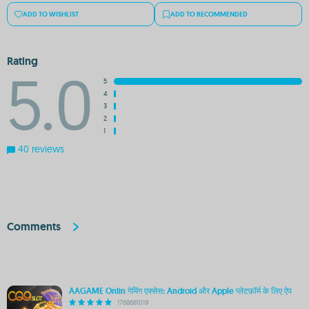
ADD TO WISHLIST
ADD TO RECOMMENDED
Rating
5.0
5
4
3
2
1
40 reviews
Comments
AAGAME Onlin गेमिंग एक्सेस: Android और Apple प्लेटफ़ॉर्म के लिए ऐप
1768681019