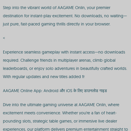
Step into the vibrant world of AAGAME Onlin, your premier
destination for instant-play excitement. No downloads, no waiting—
just pure, fast-paced gaming thrills directly in your browser.
<
Experience seamless gameplay with instant access—no downloads
required. Challenge friends in multiplayer arenas, climb global
leaderboards, or enjoy solo adventures in beautifully crafted worlds.
With regular updates and new titles added fr
AAGAME Online App: Android और iOS के लिए डाउनलोड गाइड
Dive into the ultimate gaming universe at AAGAME Onlin, where
excitement meets convenience. Whether you're a fan of heart-
pounding slots, strategic table games, or immersive live dealer
experiences, our platform delivers premium entertainment straight to