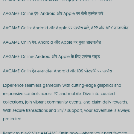
AAGAME Online ऐप: Android और Apple पर कैसे एक्सेस करें
AAGAME Onlin: Android और Apple पर एक्सेस करें, APP और APK डाउनलोड
AAGAME Onlin ऐप: Android और Apple पर मुफ्त डाउनलोड
AAGAME Online: Android और Apple के लिए एक्सेस गाइड
AAGAME Onlin ऐप डाउनलोड: Android और iOS प्लेटफ़ॉर्म पर एक्सेस
Experience seamless gameplay with cutting-edge graphics and
responsive controls across PC and mobile. Dive into curated
collections, join vibrant community events, and claim daily rewards.
With secure transactions and 24/7 support, your adventure is always
protected.
Ready to play? Visit AAGAME Onlin now—where your next favorite