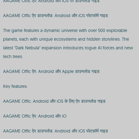
AAGAME Offic ऐप: Android और iOS पर डाउनलोड गाइड
AAGAME Offic ऐप डाउनलोड: Android और iOS प्लेटफॉर्म गाइड
The game features a dynamic universe with over 500 explorable
planets, each with unique ecosystems and hidden storylines. The
latest "Dark Nebula" expansion introduces rogue AI forces and new
tech trees.
AAGAME Offic ऐप: Android और Apple डाउनलोड गाइड
Key features:
AAGAME Offic: Android और iOS के लिए ऐप डाउनलोड गाइड
AAGAME Offic ऐप: Android और iO
AAGAME Offic ऐप डाउनलोड: Android और iOS प्लेटफ़ॉर्म गाइड