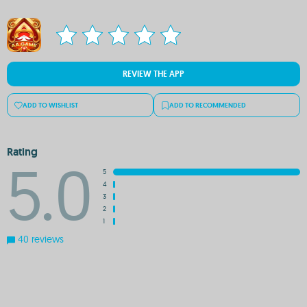
REVIEW THE APP
ADD TO WISHLIST
ADD TO RECOMMENDED
Rating
5.0
5
4
3
2
1
40 reviews