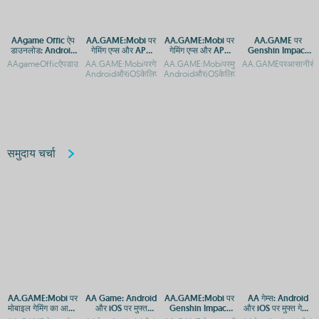
AAgame Offic ऐप
AA.GAME:Mobi पर
AA.GAME:Mobi पर
AA.GAME पर
डाउनलोड: Android
गेमिंग एप्स और APK
गेमिंग एप्स और APK
Genshin Impact
और iOS प्लेटफ़ॉर्म पर
डाउनलोड करें
डाउनलोड करें |
APK डाउनलोड करें -
AAgameOfficऐपडाउनलोड:AndroidऔरiOSप्लेटफ़ॉर्मपरगेमिंगएक्सेसAAgameOfficऐपडाउनलोड:
AA.GAME:Mobiपरगेमिंगऐप्सडाउनलोडकरें-
AA.GAME:Mobiपरमुफ्तमेंडाउनलोडकरें-
AA.GAMEपरआसानीसेएक
एक्सेस गाइड
Android और Apple
Android और iOS
AndroidऔरiOSकेलिएएक्सेसAA.GAME:Mobiपरमुफ्तमेंगेमडाउन
AndroidऔरiOSकेलिएऐपएक्सेसAA.GAME:Mobiप
प्लेटफ़ॉर्म
गाइड
समुदाय चर्चा
AA.GAME:Mobi पर
AA Game: Android
AA.GAME:Mobi पर
AA गेम्स: Android
मोबाइल गेमिंग का आनंद
और iOS पर मुफ्त
Genshin Impact
और iOS पर मुफ्त गेमिंग
लें - Android और
डाउनलोड और एक्सेस
APK डाउनलोड करें -
का आनंद