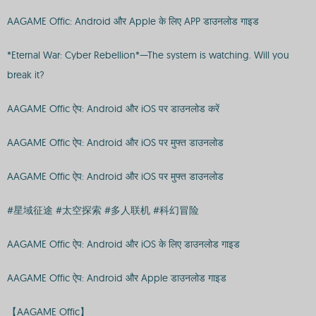
AAGAME Offic: Android और Apple के लिए APP डाउनलोड गाइड
*Eternal War: Cyber Rebellion*—The system is watching. Will you
break it?
AAGAME Offic ऐप: Android और iOS पर डाउनलोड करें
AAGAME Offic ऐप: Android और iOS पर मुफ्त डाउनलोड
AAGAME Offic ऐप: Android और iOS पर मुफ्त डाउनलोड
#星域征途 #太空探索 #多人联机 #科幻冒险
AAGAME Offic ऐप: Android और iOS के लिए डाउनलोड गाइड
AAGAME Offic ऐप: Android और Apple डाउनलोड गाइड
【AAGAME Offic】