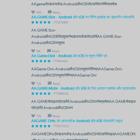
AAgameऐपडाउनलोड:AndroidऔरiOSप्लेटफ़ॉर्मपरगेमिंगएक्सेस
858
Reply
AA.GAME:Stor - Android और iOS पर गेमिंग एक्सेस का बेहतरीन प्लेटफ़ॉर्म
1771472893
AA.GAME:Stor-
AndroidऔरiOSकेलिएमुफ्तगेमडाउनलोडप्लेटफ़ॉर्मAA.GAME:Stor-
AndroidऔरiOSपरमुफ्त
166
Reply
AA Game:Onli - Android और iOS पर मुफ्त गेमिंग एप
1771941480
AAGame:Onli-AndroidऔरiOSपरमुफ्तगेमिंगएपAAGame:Onli-
AndroidऔरiOSपरमुफ्तगेमिंगएपAAGame:Onl
726
Reply
AA.GAME:Mobi - Android और iOS के लिए आसान एक्सेस और डाउनलोड
1771958044
AA.GAMEमोबाइलप्लेटफ़ॉर्म:AndroidऔरiOSपरगेमएक्सेसAA.GAMEमोबाइल
प्लेटफ़ॉर्म:AndroidऔरiOSपरग
738
Reply
AAGAME Offic ऐप डाउनलोड: Android और iOS प्लेटफ़ॉर्म गाइड
1772077402
AAGAMEOfficऐपडाउनलोड:AndroidऔरiOSप्लेटफ़ॉर्मगाइडAAGAMEOffi