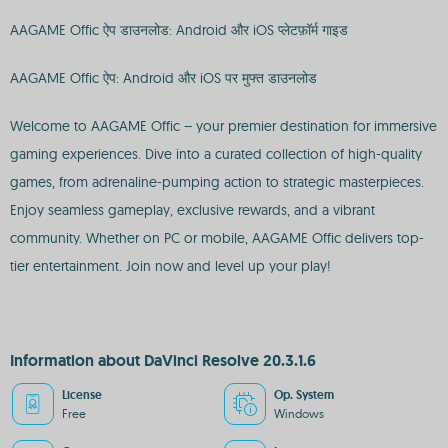
AAGAME Offic ऐप डाउनलोड: Android और iOS प्लेटफ़ॉर्म गाइड
AAGAME Offic ऐप: Android और iOS पर मुफ्त डाउनलोड
Welcome to AAGAME Offic – your premier destination for immersive
gaming experiences. Dive into a curated collection of high-quality
games, from adrenaline-pumping action to strategic masterpieces.
Enjoy seamless gameplay, exclusive rewards, and a vibrant
community. Whether on PC or mobile, AAGAME Offic delivers top-
tier entertainment. Join now and level up your play!
Information about DaVinci Resolve 20.3.1.6
License
Op. System
Free
Windows