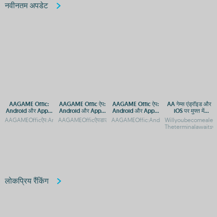
नवीनतम अपडेट
AAGAME Offic:
AAGAME Offic ऐप:
AAGAME Offic ऐप:
AA गेम्स एंड्रॉइड और
Android और Apple
Android और Apple
Android और Apple
iOS पर मुफ्त में
के लिए ऐप एक्सेस गाइड
के लिए डाउनलोड गाइड
डिवाइसों के लिए
डाउनलोड करें
AAGAMEOfficऐप:AndroidऔरAppleपरमुफ्तडाउनलोडAAGAMEOfficऐपडाउनलोड:AndroidऔरiOSप
AAGAMEOfficऐपडाउनलोड:AndroidऔरiOSप्लेटफ़ॉर्मगाइडAAGAMEOf
AAGAMEOffic:AndroidऔरiOSकेलिएऑफिशि
Willyoubecomealege
डाउनलोड गाइड
Theterminalawaits
लोकप्रिय रैंकिंग