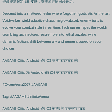
登录即送限定飞船皮肤，赛季通行证同步开启。
Descend into a shattered realm where forgotten gods stir. As the last
Voidwalker, wield adaptive chaos magic—absorb enemy traits to
evolve your combat style in real time. Each run reshapes the world:
crumbling architectures reassemble into lethal puzzles, while
dynamic factions shift between ally and nemesis based on your
choices.
AAGAME Offic: Android और iOS पर ऐप डाउनलोड करें
AAGAME Offic ऐप: Android और iOS पर डाउनलोड करें
#CyberArena2077 #AAGAME
Tag: #AAGAME #InfiniteArena
AAGAME Offic: Android और iOS के लिए ऐप डाउनलोड गाइड