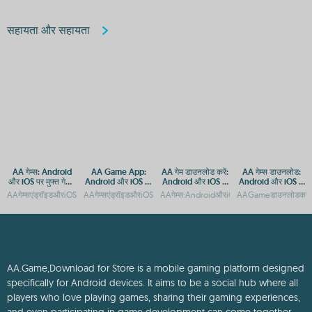
सहायता और सहायता
AA गेम्स: Android
AA Game App:
AA गेम डाउनलोड करें:
AA गेम्स डाउनलोड:
और iOS पर मुफ्त गेमिंग
Android और iOS पर
Android और iOS के
Android और iOS के
ऐप्स का संग्रह
मुफ्त डाउनलोड
लिए मुफ्त गेमिंग ऐप
लिए मुफ्त गेमिंग ऐप
AAगेम्सएंड्रॉइडऔरiOSपरमुफ्तमेंडाउनलोडकरें
AAगेम्सएंड्रॉइडऔरiOSपरमुफ्तमेंखेलनेकेलिएडाउनलोडकरेंAAGameडाउनलो
AAगेम्स:AndroidऔरiOSपरमुफ्तगेमिंगएप्सAAगेम्सए
AAGameडाउनलोडकरें:And
AA.Game,Download for Store is a mobile gaming platform designed
specifically for Android devices. It aims to be a social hub where all
players who love playing games, sharing their gaming experiences,
and even participating in game development can come together.