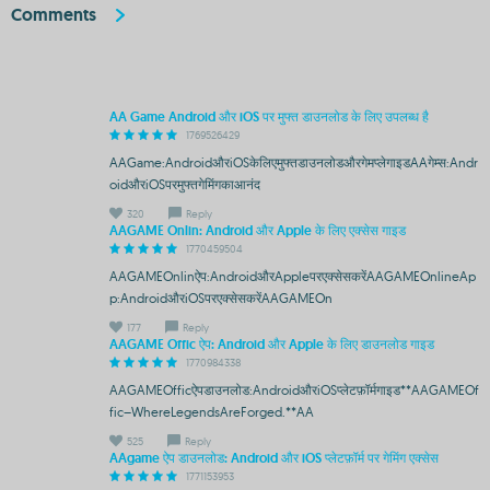
Comments
AA Game Android और iOS पर मुफ्त डाउनलोड के लिए उपलब्ध है
1769526429
AAGame:AndroidऔरiOSकेलिएमुफ्तडाउनलोडऔरगेमप्लेगाइडAAगेम्स:Andr
oidऔरiOSपरमुफ्तगेमिंगकाआनंद
320
Reply
AAGAME Onlin: Android और Apple के लिए एक्सेस गाइड
1770459504
AAGAMEOnlinऐप:AndroidऔरAppleपरएक्सेसकरेंAAGAMEOnlineAp
p:AndroidऔरiOSपरएक्सेसकरेंAAGAMEOn
177
Reply
AAGAME Offic ऐप: Android और Apple के लिए डाउनलोड गाइड
1770984338
AAGAMEOfficऐपडाउनलोड:AndroidऔरiOSप्लेटफ़ॉर्मगाइड**AAGAMEOf
fic–WhereLegendsAreForged.**AA
525
Reply
AAgame ऐप डाउनलोड: Android और iOS प्लेटफ़ॉर्म पर गेमिंग एक्सेस
1771153953