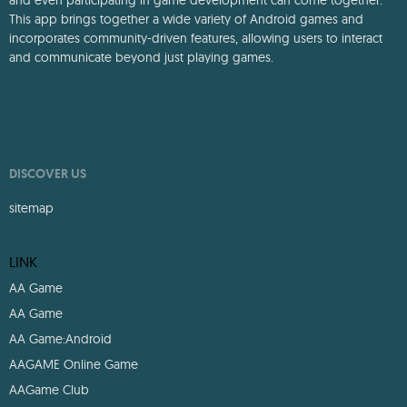
This app brings together a wide variety of Android games and
incorporates community-driven features, allowing users to interact
and communicate beyond just playing games.
DISCOVER US
sitemap
LINK
AA Game
AA Game
AA Game:Android
AAGAME Online Game
AAGame Club