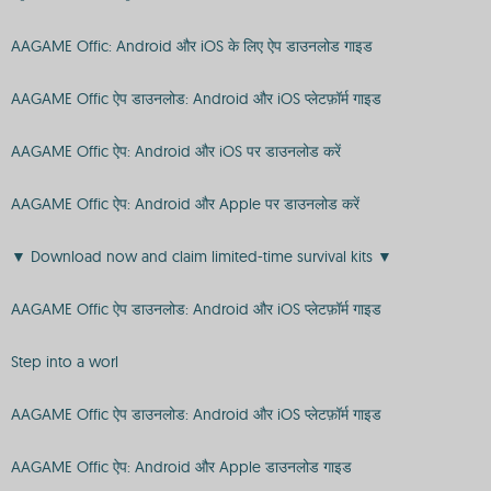
AAGAME Offic: Android और iOS के लिए ऐप डाउनलोड गाइड
AAGAME Offic ऐप डाउनलोड: Android और iOS प्लेटफ़ॉर्म गाइड
AAGAME Offic ऐप: Android और iOS पर डाउनलोड करें
AAGAME Offic ऐप: Android और Apple पर डाउनलोड करें
▼ Download now and claim limited-time survival kits ▼
AAGAME Offic ऐप डाउनलोड: Android और iOS प्लेटफ़ॉर्म गाइड
Step into a worl
AAGAME Offic ऐप डाउनलोड: Android और iOS प्लेटफ़ॉर्म गाइड
AAGAME Offic ऐप: Android और Apple डाउनलोड गाइड