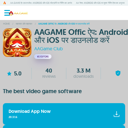
AA.GAME ऐप डाउनलोड: ANDROID और IOS प्लेटफ़ॉर्म पर गेमिंग का आनंद
AA गेम्स: ANDROID और IOS पर मुफ्त गेमिंग ऐप्स का अनुभव
HOME
/
सहायता और सहायता
/
AAGAME OFFIC ऐप: ANDROID और IOS पर डाउनलोड करें
AAGAME Offic ऐप: Android
और iOS पर डाउनलोड करें
AAGame Club
#2
EDITORS
40
3.3 M
5.0
reviews
downloads
The best video game software
Download App Now
20.3.1.6