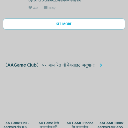
cऐप:AndroidऔरAppleडाउनलोडगाइडA
422
Reply
SEE MORE
【AAGame Club】 पर आधारित नौ वेबसाइट अनुभाग:
AA Game:Onli -
AA Game कैसे
AA.GAME iPhone
AAGAME Onlin:
Android और iOS पर
डाउनलोड करें:
ऐप डाउनलोड:
Android aur Apple