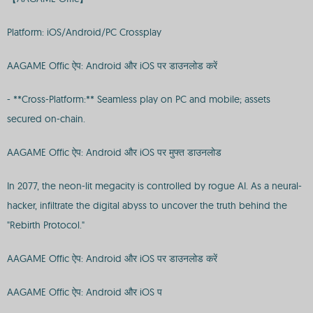
Platform: iOS/Android/PC Crossplay
AAGAME Offic ऐप: Android और iOS पर डाउनलोड करें
- **Cross-Platform:** Seamless play on PC and mobile; assets
secured on-chain.
AAGAME Offic ऐप: Android और iOS पर मुफ्त डाउनलोड
In 2077, the neon-lit megacity is controlled by rogue AI. As a neural-
hacker, infiltrate the digital abyss to uncover the truth behind the
"Rebirth Protocol."
AAGAME Offic ऐप: Android और iOS पर डाउनलोड करें
AAGAME Offic ऐप: Android और iOS प