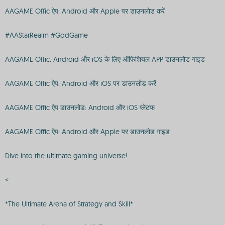
AAGAME Offic ऐप: Android और Apple पर डाउनलोड करें
#AAStarRealm #GodGame
AAGAME Offic: Android और iOS के लिए ऑफिशियल APP डाउनलोड गाइड
AAGAME Offic ऐप: Android और iOS पर डाउनलोड करें
AAGAME Offic ऐप डाउनलोड: Android और iOS प्लेटफ
AAGAME Offic ऐप: Android और Apple पर डाउनलोड गाइड
Dive into the ultimate gaming universe!
<
*The Ultimate Arena of Strategy and Skill*