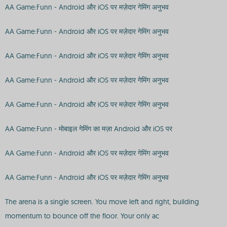
AA Game:Funn - Android और iOS पर मज़ेदार गेमिंग अनुभव
AA Game:Funn - Android और iOS पर मज़ेदार गेमिंग अनुभव
AA Game:Funn - Android और iOS पर मज़ेदार गेमिंग अनुभव
AA Game:Funn - Android और iOS पर मज़ेदार गेमिंग अनुभव
AA Game:Funn - Android और iOS पर मज़ेदार गेमिंग अनुभव
AA Game:Funn - मोबाइल गेमिंग का मज़ा Android और iOS पर
AA Game:Funn - Android और iOS पर मज़ेदार गेमिंग अनुभव
AA Game:Funn - Android और iOS पर मज़ेदार गेमिंग अनुभव
The arena is a single screen. You move left and right, building
momentum to bounce off the floor. Your only ac