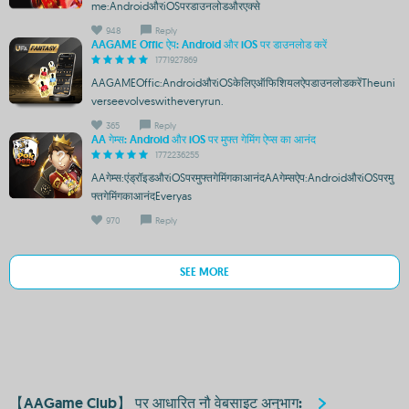
me:AndroidऔरiOSपरडाउनलोडऔरएक्से
948
Reply
AAGAME Offic ऐप: Android और iOS पर डाउनलोड करें
1771927869
AAGAMEOffic:AndroidऔरiOSकेलिएऑफिशियलऐपडाउनलोडकरेंTheuni
verseevolveswitheveryrun.
365
Reply
AA गेम्स: Android और iOS पर मुफ्त गेमिंग ऐप्स का आनंद
1772236255
AAगेम्स:एंड्रॉइडऔरiOSपरमुफ्तगेमिंगकाआनंदAAगेम्सऐप:AndroidऔरiOSपरमु
फ्तगेमिंगकाआनंदEveryas
970
Reply
SEE MORE
【AAGame Club】 पर आधारित नौ वेबसाइट अनुभाग: