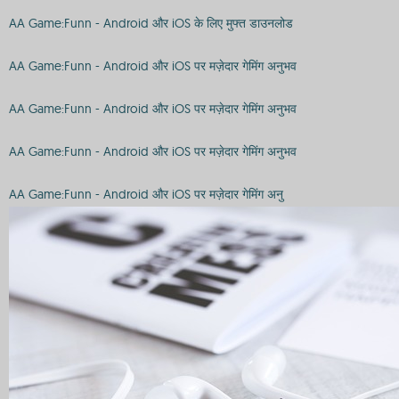
AA Game:Funn - Android और iOS के लिए मुफ्त डाउनलोड
AA Game:Funn - Android और iOS पर मज़ेदार गेमिंग अनुभव
AA Game:Funn - Android और iOS पर मज़ेदार गेमिंग अनुभव
AA Game:Funn - Android और iOS पर मज़ेदार गेमिंग अनुभव
AA Game:Funn - Android और iOS पर मज़ेदार गेमिंग अनु