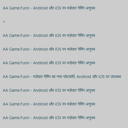
AA Game:Funn - Android और iOS पर मज़ेदार गेमिंग अनुभव
<
AA Game:Funn - Android और iOS पर मज़ेदार गेमिंग अनुभव
AA Game:Funn - Android और iOS पर मज़ेदार गेमिंग अनुभव
AA Game:Funn - Android और iOS पर मज़ेदार गेमिंग अनुभव
AA Game:Funn - मज़ेदार गेमिंग का नया प्लेटफ़ॉर्म, Android और iOS पर उपलब्ध
AA Game:Funn - Android और iOS पर मज़ेदार गेमिंग अनुभव
AA Game:Funn - Android और iOS पर मज़ेदार गेमिंग अनुभव
AA Game:Funn - Android और iOS पर मज़ेदार गेमिंग अनुभव