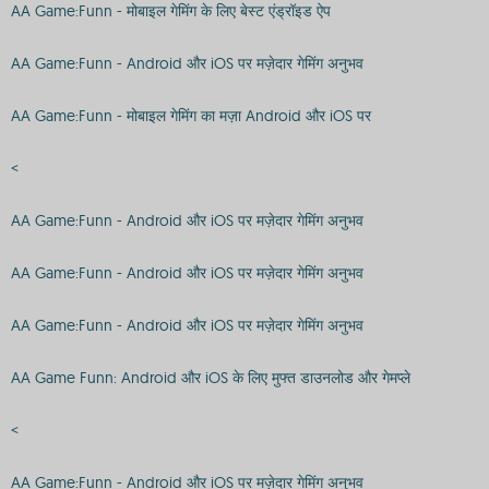
AA Game:Funn - मोबाइल गेमिंग के लिए बेस्ट एंड्रॉइड ऐप
AA Game:Funn - Android और iOS पर मज़ेदार गेमिंग अनुभव
AA Game:Funn - मोबाइल गेमिंग का मज़ा Android और iOS पर
<
AA Game:Funn - Android और iOS पर मज़ेदार गेमिंग अनुभव
AA Game:Funn - Android और iOS पर मज़ेदार गेमिंग अनुभव
AA Game:Funn - Android और iOS पर मज़ेदार गेमिंग अनुभव
AA Game Funn: Android और iOS के लिए मुफ्त डाउनलोड और गेमप्ले
<
AA Game:Funn - Android और iOS पर मज़ेदार गेमिंग अनुभव