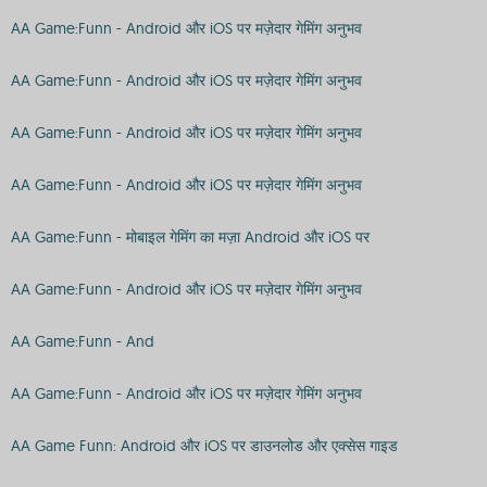
AA Game:Funn - Android और iOS पर मज़ेदार गेमिंग अनुभव
AA Game:Funn - Android और iOS पर मज़ेदार गेमिंग अनुभव
AA Game:Funn - Android और iOS पर मज़ेदार गेमिंग अनुभव
AA Game:Funn - Android और iOS पर मज़ेदार गेमिंग अनुभव
AA Game:Funn - मोबाइल गेमिंग का मज़ा Android और iOS पर
AA Game:Funn - Android और iOS पर मज़ेदार गेमिंग अनुभव
AA Game:Funn - And
AA Game:Funn - Android और iOS पर मज़ेदार गेमिंग अनुभव
AA Game Funn: Android और iOS पर डाउनलोड और एक्सेस गाइड