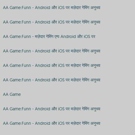
AA Game:Funn - Android और iOS पर मज़ेदार गेमिंग अनुभव
AA Game:Funn - Android और iOS पर मज़ेदार गेमिंग अनुभव
AA Game:Funn - मज़ेदार गेमिंग एप्प Android और iOS पर
AA Game:Funn - Android और iOS पर मज़ेदार गेमिंग अनुभव
AA Game:Funn - Android और iOS पर मज़ेदार गेमिंग अनुभव
AA Game:Funn - Android और iOS पर मज़ेदार गेमिंग अनुभव
AA Game
AA Game:Funn - Android और iOS पर मज़ेदार गेमिंग अनुभव
AA Game:Funn - Android और iOS पर मज़ेदार गेमिंग अनुभव