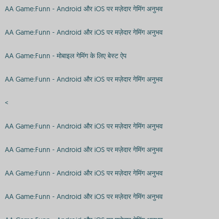
AA Game:Funn - Android और iOS पर मज़ेदार गेमिंग अनुभव
AA Game:Funn - Android और iOS पर मज़ेदार गेमिंग अनुभव
AA Game:Funn - मोबाइल गेमिंग के लिए बेस्ट ऐप
AA Game:Funn - Android और iOS पर मज़ेदार गेमिंग अनुभव
<
AA Game:Funn - Android और iOS पर मज़ेदार गेमिंग अनुभव
AA Game:Funn - Android और iOS पर मज़ेदार गेमिंग अनुभव
AA Game:Funn - Android और iOS पर मज़ेदार गेमिंग अनुभव
AA Game:Funn - Android और iOS पर मज़ेदार गेमिंग अनुभव