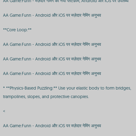
AA Game:Funn - मज़ेदार गेमिंग का नया प्लेटफ़ॉर्म, Android और iOS पर उपलब्ध
AA Game:Funn - Android और iOS पर मज़ेदार गेमिंग अनुभव
**Core Loop:**
AA Game:Funn - Android और iOS पर मज़ेदार गेमिंग अनुभव
AA Game:Funn - Android और iOS पर मज़ेदार गेमिंग अनुभव
AA Game:Funn - Android और iOS पर मज़ेदार गेमिंग अनुभव
* **Physics-Based Puzzling:** Use your elastic body to form bridges,
trampolines, slopes, and protective canopies.
<
AA Game:Funn - Android और iOS पर मज़ेदार गेमिंग अनुभव