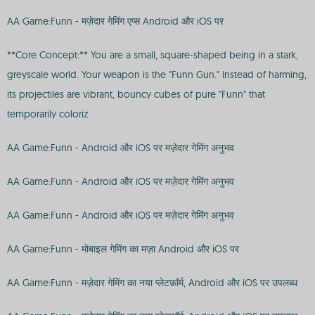
AA Game:Funn - मज़ेदार गेमिंग एप्स Android और iOS पर
**Core Concept:** You are a small, square-shaped being in a stark,
greyscale world. Your weapon is the "Funn Gun." Instead of harming,
its projectiles are vibrant, bouncy cubes of pure "Funn" that
temporarily coloriz
AA Game:Funn - Android और iOS पर मज़ेदार गेमिंग अनुभव
AA Game:Funn - Android और iOS पर मज़ेदार गेमिंग अनुभव
AA Game:Funn - Android और iOS पर मज़ेदार गेमिंग अनुभव
AA Game:Funn - मोबाइल गेमिंग का मज़ा Android और iOS पर
AA Game:Funn - मज़ेदार गेमिंग का नया प्लेटफ़ॉर्म, Android और iOS पर उपलब्ध