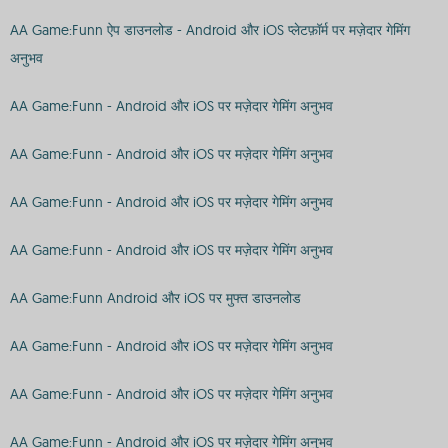
AA Game:Funn ऐप डाउनलोड - Android और iOS प्लेटफ़ॉर्म पर मज़ेदार गेमिंग
अनुभव
AA Game:Funn - Android और iOS पर मज़ेदार गेमिंग अनुभव
AA Game:Funn - Android और iOS पर मज़ेदार गेमिंग अनुभव
AA Game:Funn - Android और iOS पर मज़ेदार गेमिंग अनुभव
AA Game:Funn - Android और iOS पर मज़ेदार गेमिंग अनुभव
AA Game:Funn Android और iOS पर मुफ्त डाउनलोड
AA Game:Funn - Android और iOS पर मज़ेदार गेमिंग अनुभव
AA Game:Funn - Android और iOS पर मज़ेदार गेमिंग अनुभव
AA Game:Funn - Android और iOS पर मज़ेदार गेमिंग अनुभव