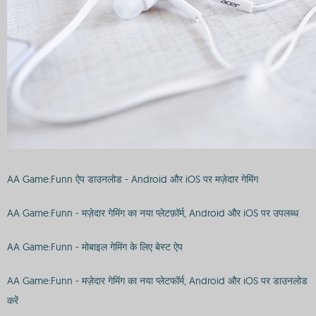
AA Game:Funn ऐप डाउनलोड - Android और iOS पर मज़ेदार गेमिंग
AA Game:Funn - मज़ेदार गेमिंग का नया प्लेटफ़ॉर्म, Android और iOS पर उपलब्ध
AA Game:Funn - मोबाइल गेमिंग के लिए बेस्ट ऐप
AA Game:Funn - मज़ेदार गेमिंग का नया प्लेटफॉर्म, Android और iOS पर डाउनलोड
करें