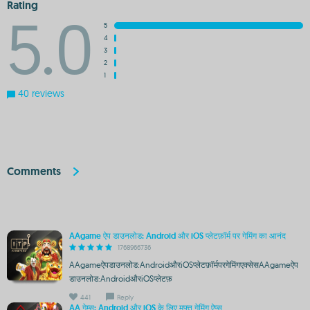
Rating
5.0
5
4
3
2
1
40 reviews
Comments
AAgame ऐप डाउनलोड: Android और iOS प्लेटफ़ॉर्म पर गेमिंग का आनंद
1768966736
AAgameऐपडाउनलोड:AndroidऔरiOSप्लेटफ़ॉर्मपरगेमिंगएक्सेसAAgameऐप
डाउनलोड:AndroidऔरiOSप्लेटफ़
441
Reply
AA गेम्स: Android और iOS के लिए मुफ्त गेमिंग ऐप्स