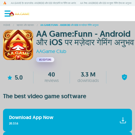
AA.GAME ऐप डाउनलोड: ANDROID और IOS प्लेटफ़ॉर्म पर गेमिंग का आनंद
AA गेम्स: ANDROID और IOS पर मुफ्त गेमिंग ऐप्स का अनुभव
HOME
/
सहायता और सहायता
/
AA GAME:FUNN - ANDROID और IOS पर मज़ेदार गेमिंग अनुभव
AA Game:Funn - Android
और iOS पर मज़ेदार गेमिंग अनुभव
AAGame Club
#2
EDITORS
40
3.3 M
5.0
reviews
downloads
The best video game software
Download App Now
20.3.1.6