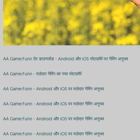
AA Game:Funn ऐप डाउनलोड - Android और iOS प्लेटफ़ॉर्म पर गेमिंग अनुभव
AA Game:Funn - मज़ेदार गेमिंग का नया प्लेटफ़ॉर्म
AA Game:Funn - Android और iOS पर मज़ेदार गेमिंग अनुभव
AA Game:Funn - Android और iOS पर मज़ेदार गेमिंग अनुभव
AA Game:Funn - Android और iOS पर मज़ेदार गेमिंग अनुभव
AA Game:Funn - Android और iOS पर मज़ेदार गेमिंग अनुभव