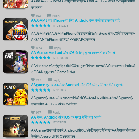
AAगेम:AndroidऔरiOSपरमुफ्तगेमिंगएपAAगेम्स:AndroidऔरiOSपरमुफ्तगेमिंग
काआनंद
822
Reply
AA.GAME पर iPhone के लिए Android ऐप्स कैसे डाउनलोड करें
1770886203
AA.GAMEपAA.GAMEiPhoneऐपडाउनलोड:AndroidऔरiOSगेमिंगएक्सेसA
A.GAMEपरiPhoneकेलिएAPPऔरAPKडाउनल
1064
Reply
AA Game: Android और iOS के लिए मुफ्त डाउनलोड और प्ले
1771080738
AAगेम्सडाउनलोड:एंड्रॉइडऔरiOSपरमुफ्तगेमिंगकाआनंदAAGame:Androidऔ
रiOSकेलिएमुफ्तAAGameकैसेडा
247
Reply
AAgame ऐप डाउनलोड: Android और iOS प्लेटफ़ॉर्म पर गेमिंग एक्सेस
1771488835
AAgameऐपडाउनलोड:AndroidऔरiOSप्लेटफ़ॉर्मपरगेमिंगएक्सेसAAgameऐप
डाउनलोड:AndroidऔरiOSप्लेटफ़
947
Reply
AA गेम्स: Android और iOS पर मुफ्त गेमिंग का आनंद
1771931953
AAGameडाउनलोडकरें:AndroidऔरiOSकेलिएमुफ्तगेमिंगऐपAAगेम्सकामोबाइल
ऐक्सेस:AndroidऔरiOSपरडाउन