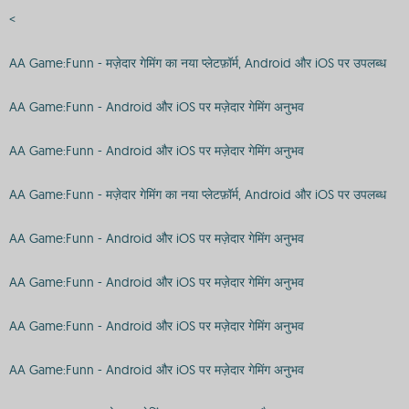
<
AA Game:Funn - मज़ेदार गेमिंग का नया प्लेटफ़ॉर्म, Android और iOS पर उपलब्ध
AA Game:Funn - Android और iOS पर मज़ेदार गेमिंग अनुभव
AA Game:Funn - Android और iOS पर मज़ेदार गेमिंग अनुभव
AA Game:Funn - मज़ेदार गेमिंग का नया प्लेटफ़ॉर्म, Android और iOS पर उपलब्ध
AA Game:Funn - Android और iOS पर मज़ेदार गेमिंग अनुभव
AA Game:Funn - Android और iOS पर मज़ेदार गेमिंग अनुभव
AA Game:Funn - Android और iOS पर मज़ेदार गेमिंग अनुभव
AA Game:Funn - Android और iOS पर मज़ेदार गेमिंग अनुभव