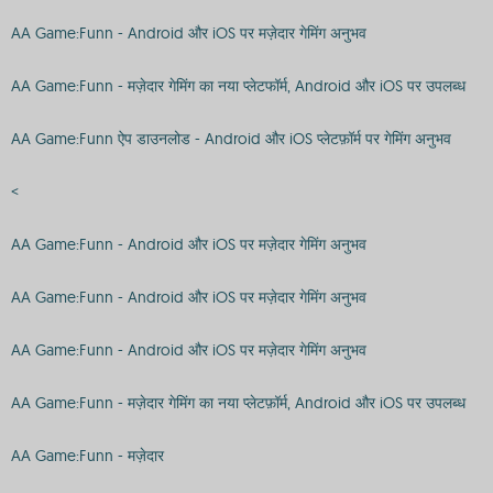
AA Game:Funn - Android और iOS पर मज़ेदार गेमिंग अनुभव
AA Game:Funn - मज़ेदार गेमिंग का नया प्लेटफॉर्म, Android और iOS पर उपलब्ध
AA Game:Funn ऐप डाउनलोड - Android और iOS प्लेटफ़ॉर्म पर गेमिंग अनुभव
<
AA Game:Funn - Android और iOS पर मज़ेदार गेमिंग अनुभव
AA Game:Funn - Android और iOS पर मज़ेदार गेमिंग अनुभव
AA Game:Funn - Android और iOS पर मज़ेदार गेमिंग अनुभव
AA Game:Funn - मज़ेदार गेमिंग का नया प्लेटफ़ॉर्म, Android और iOS पर उपलब्ध
AA Game:Funn - मज़ेदार