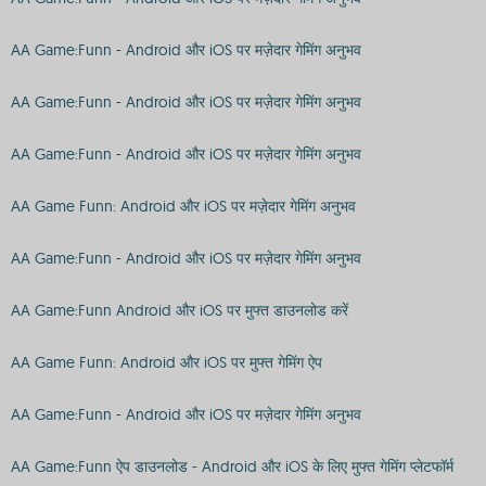
AA Game:Funn - Android और iOS पर मज़ेदार गेमिंग अनुभव
AA Game:Funn - Android और iOS पर मज़ेदार गेमिंग अनुभव
AA Game:Funn - Android और iOS पर मज़ेदार गेमिंग अनुभव
AA Game Funn: Android और iOS पर मज़ेदार गेमिंग अनुभव
AA Game:Funn - Android और iOS पर मज़ेदार गेमिंग अनुभव
AA Game:Funn Android और iOS पर मुफ्त डाउनलोड करें
AA Game Funn: Android और iOS पर मुफ्त गेमिंग ऐप
AA Game:Funn - Android और iOS पर मज़ेदार गेमिंग अनुभव
AA Game:Funn ऐप डाउनलोड - Android और iOS के लिए मुफ्त गेमिंग प्लेटफॉर्म