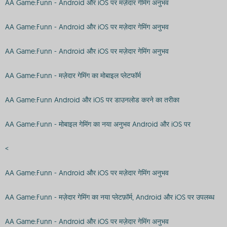
AA Game:Funn - Android और iOS पर मज़ेदार गेमिंग अनुभव
AA Game:Funn - Android और iOS पर मज़ेदार गेमिंग अनुभव
AA Game:Funn - Android और iOS पर मज़ेदार गेमिंग अनुभव
AA Game:Funn - मज़ेदार गेमिंग का मोबाइल प्लेटफॉर्म
AA Game:Funn Android और iOS पर डाउनलोड करने का तरीका
AA Game:Funn - मोबाइल गेमिंग का नया अनुभव Android और iOS पर
<
AA Game:Funn - Android और iOS पर मज़ेदार गेमिंग अनुभव
AA Game:Funn - मज़ेदार गेमिंग का नया प्लेटफ़ॉर्म, Android और iOS पर उपलब्ध
AA Game:Funn - Android और iOS पर मज़ेदार गेमिंग अनुभव