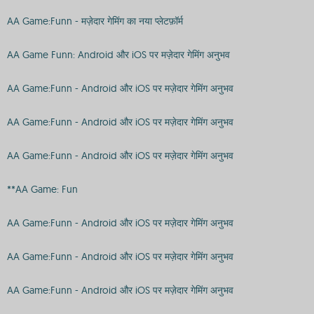
AA Game:Funn - मज़ेदार गेमिंग का नया प्लेटफ़ॉर्म
AA Game Funn: Android और iOS पर मज़ेदार गेमिंग अनुभव
AA Game:Funn - Android और iOS पर मज़ेदार गेमिंग अनुभव
AA Game:Funn - Android और iOS पर मज़ेदार गेमिंग अनुभव
AA Game:Funn - Android और iOS पर मज़ेदार गेमिंग अनुभव
**AA Game: Fun
AA Game:Funn - Android और iOS पर मज़ेदार गेमिंग अनुभव
AA Game:Funn - Android और iOS पर मज़ेदार गेमिंग अनुभव
AA Game:Funn - Android और iOS पर मज़ेदार गेमिंग अनुभव