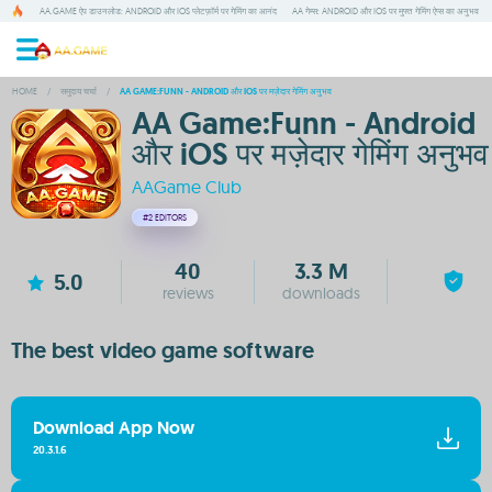
AA.GAME ऐप डाउनलोड: ANDROID और IOS प्लेटफ़ॉर्म पर गेमिंग का आनंद
AA गेम्स: ANDROID और IOS पर मुफ्त गेमिंग ऐप्स का अनुभव
HOME
/
समुदाय चर्चा
/
AA GAME:FUNN - ANDROID और IOS पर मज़ेदार गेमिंग अनुभव
AA Game:Funn - Android
और iOS पर मज़ेदार गेमिंग अनुभव
AAGame Club
#2
EDITORS
40
3.3 M
5.0
reviews
downloads
The best video game software
Download App Now
20.3.1.6