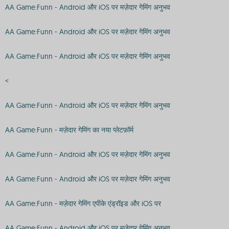
AA Game:Funn - Android और iOS पर मज़ेदार गेमिंग अनुभव
AA Game:Funn - Android और iOS पर मज़ेदार गेमिंग अनुभव
AA Game:Funn - Android और iOS पर मज़ेदार गेमिंग अनुभव
<
AA Game:Funn - Android और iOS पर मज़ेदार गेमिंग अनुभव
AA Game:Funn - मज़ेदार गेमिंग का नया प्लेटफ़ॉर्म
AA Game:Funn - Android और iOS पर मज़ेदार गेमिंग अनुभव
AA Game:Funn - Android और iOS पर मज़ेदार गेमिंग अनुभव
AA Game:Funn - मज़ेदार गेमिंग एपीके एंड्रॉइड और iOS पर
AA Game:Funn - Android और iOS पर मज़ेदार गेमिंग अनुभव