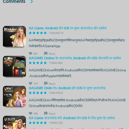
Comments
AA Game: Android और iOS पर मुफ्त डाउनलोड और एक्सेस
1768499076
AAगेम्सएंड्रॉइडऔरiOSपरमुफ्तगेमिंगअनुभवAAगेम्सएंड्रॉइडऔरiOSपरमुफ्तमेंडाउ
नलोडकरेंAAGameApp
887
Reply
AAGAME Online ऐप डाउनलोड: Android और iOS प्लेटफॉर्म पर एक्सेस
1768941866
AAGAMEOnlineप्लेटफ़ॉर्म:AndroidऔरiOSपरएक्सेसकरेंAAGAMEOnline
:AndroidऔरAppleपरएक्सेसकरें,
765
Reply
AAGAME Onlin ऐप: Android और iOS पर मुफ्त डाउनलोड
1769093525
AAGAMEOnlinगेमिंगएक्सेस:AndroidऔरiOSकेलिएAPPऔरAPKAAGAME
Onlineऐपडाउनलोड:AndroidऔरiOSप्लेट
398
Reply
AA Game डाउनलोड करें: Android और iOS के लिए मुफ्त ऐप एक्सेस
1769901238