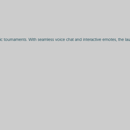
 tournaments. With seamless voice chat and interactive emotes, the laugh