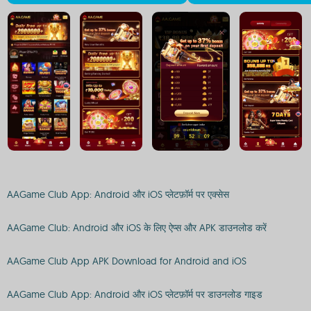
AAGame Club App: Android और iOS प्लेटफ़ॉर्म पर एक्सेस
AAGame Club: Android और iOS के लिए ऐप्स और APK डाउनलोड करें
AAGame Club App APK Download for Android and iOS
AAGame Club App: Android और iOS प्लेटफ़ॉर्म पर डाउनलोड गाइड