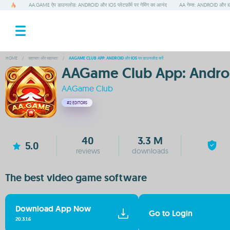
AA.GAME ऐप डाउनलोड: ANDROID और IOS प्लेटफ़ॉर्म पर गेमिंग का आनंद
AA गेम्स: ANDROID और IOS
HOME
/
सहायता और सहायता
/
AAGAME CLUB APP: ANDROID और IOS पर डाउनलोड करें
AAGame Club App: Android
AAGame Club
#2
EDITORS
40
3.3 M
5.0
reviews
downloads
The best video game software
Download App Now
Go to Login
20.3.1.6