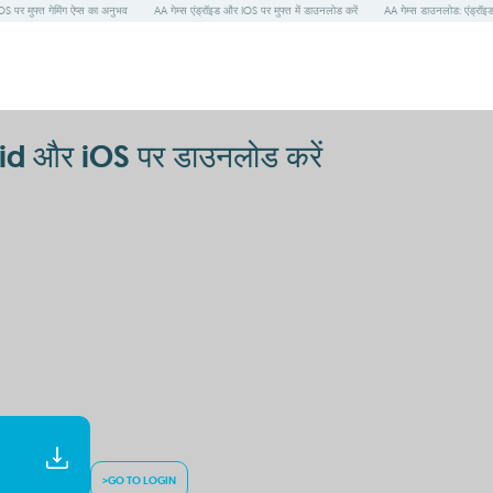
 पर मुफ्त गेमिंग ऐप्स का अनुभव
AA गेम्स एंड्रॉइड और IOS पर मुफ्त में डाउनलोड करें
AA गेम्स डाउनलोड: एंड्रॉइड
 और iOS पर डाउनलोड करें
>GO TO LOGIN