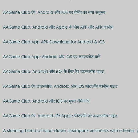
AAGame Club ऐप: Android और iOS पर गेमिंग का नया अनुभव
AAGame Club: Android और Apple के लिए APP और APK एक्सेस
AAGame Club App APK Download for Android & iOS
AAGame Club App: Android और iOS पर डाउनलोड करें
AAGame Club: Android और iOS के लिए ऐप डाउनलोड गाइड
AAGame Club ऐप डाउनलोड: Android और iOS प्लेटफ़ॉर्म एक्सेस गाइड
AAGame Club: Android और iOS पर मुफ्त गेमिंग ऐप
AAGame Club ऐप: Android और Apple प्लेटफ़ॉर्म पर डाउनलोड गाइड
A stunning blend of hand-drawn steampunk aesthetics with ethereal, gl