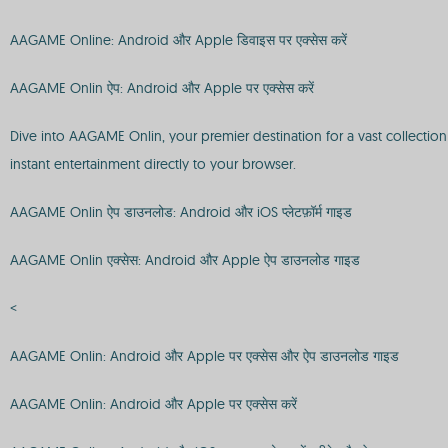
AAGAME Online: Android और Apple डिवाइस पर एक्सेस करें
AAGAME Onlin ऐप: Android और Apple पर एक्सेस करें
Dive into AAGAME Onlin, your premier destination for a vast collection 
instant entertainment directly to your browser.
AAGAME Onlin ऐप डाउनलोड: Android और iOS प्लेटफ़ॉर्म गाइड
AAGAME Onlin एक्सेस: Android और Apple ऐप डाउनलोड गाइड
<
AAGAME Onlin: Android और Apple पर एक्सेस और ऐप डाउनलोड गाइड
AAGAME Onlin: Android और Apple पर एक्सेस करें