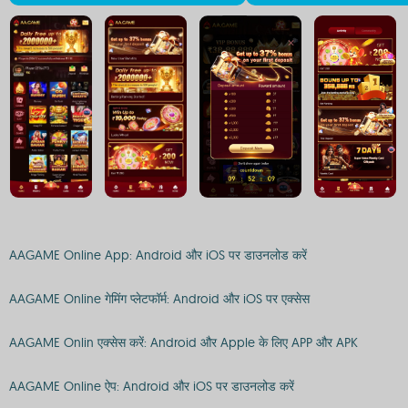
AAGAME Online App: Android और iOS पर डाउनलोड करें
AAGAME Online गेमिंग प्लेटफॉर्म: Android और iOS पर एक्सेस
AAGAME Onlin एक्सेस करें: Android और Apple के लिए APP और APK
AAGAME Online ऐप: Android और iOS पर डाउनलोड करें