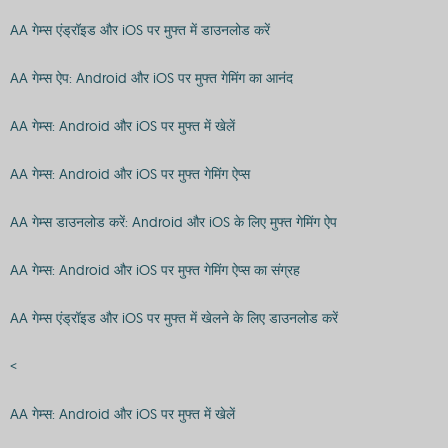
AA गेम्स एंड्रॉइड और iOS पर मुफ्त में डाउनलोड करें
AA गेम्स ऐप: Android और iOS पर मुफ्त गेमिंग का आनंद
AA गेम्स: Android और iOS पर मुफ्त में खेलें
AA गेम्स: Android और iOS पर मुफ्त गेमिंग ऐप्स
AA गेम्स डाउनलोड करें: Android और iOS के लिए मुफ्त गेमिंग ऐप
AA गेम्स: Android और iOS पर मुफ्त गेमिंग ऐप्स का संग्रह
AA गेम्स एंड्रॉइड और iOS पर मुफ्त में खेलने के लिए डाउनलोड करें
<
AA गेम्स: Android और iOS पर मुफ्त में खेलें