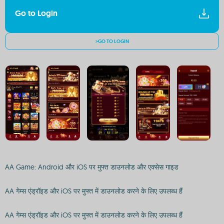
Go to Login
>GO TO LOGIN
AA Game: Android और iOS पर मुफ्त डाउनलोड और एक्सेस गाइड
AA गेम्स एंड्रॉइड और iOS पर मुफ्त में डाउनलोड करने के लिए उपलब्ध हैं
AA गेम्स एंड्रॉइड और iOS पर मुफ्त में डाउनलोड करने के लिए उपलब्ध हैं