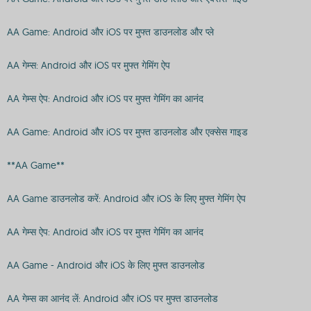
AA Game: Android और iOS पर मुफ्त डाउनलोड और प्ले
AA गेम्स: Android और iOS पर मुफ्त गेमिंग ऐप
AA गेम्स ऐप: Android और iOS पर मुफ्त गेमिंग का आनंद
AA Game: Android और iOS पर मुफ्त डाउनलोड और एक्सेस गाइड
**AA Game**
AA Game डाउनलोड करें: Android और iOS के लिए मुफ्त गेमिंग ऐप
AA गेम्स ऐप: Android और iOS पर मुफ्त गेमिंग का आनंद
AA Game - Android और iOS के लिए मुफ्त डाउनलोड
AA गेम्स का आनंद लें: Android और iOS पर मुफ्त डाउनलोड