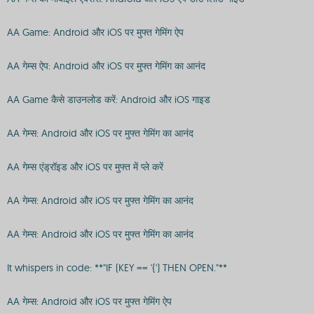
AA Game: Android और iOS पर मुफ्त गेमिंग ऐप
AA गेम्स ऐप: Android और iOS पर मुफ्त गेमिंग का आनंद
AA Game कैसे डाउनलोड करें: Android और iOS गाइड
AA गेम्स: Android और iOS पर मुफ्त गेमिंग का आनंद
AA गेम्स एंड्रॉइड और iOS पर मुफ्त में प्ले करें
AA गेम्स: Android और iOS पर मुफ्त गेमिंग का आनंद
AA गेम्स: Android और iOS पर मुफ्त गेमिंग का आनंद
It whispers in code: **"IF (KEY == '{') THEN OPEN."**
AA गेम्स: Android और iOS पर मुफ्त गेमिंग ऐप