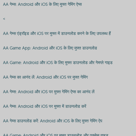
AA गेम्स: Android और iOS के लिए मुफ्त गेमिंग ऐप्स
<
AA गेम्स एंड्रॉइड और iOS पर मुफ्त में डाउनलोड करने के लिए उपलब्ध हैं
AA Game App: Android और iOS के लिए मुफ्त डाउनलोड
AA Game: Android और iOS के लिए मुफ्त डाउनलोड और गेमप्ले गाइड
AA गेम्स का आनंद लें: Android और iOS पर मुफ्त गेमिंग
AA गेम्स: Android और iOS पर मुफ्त गेमिंग ऐप्स का आनंद लें
AA गेम्स: Android और iOS पर मुफ्त में डाउनलोड करें
AA गेम्स डाउनलोड करें: Android और iOS के लिए मुफ्त गेमिंग ऐप
AA Game: Android और iOS पर मुफ्त डाउनलोड और एक्सेस गाइड