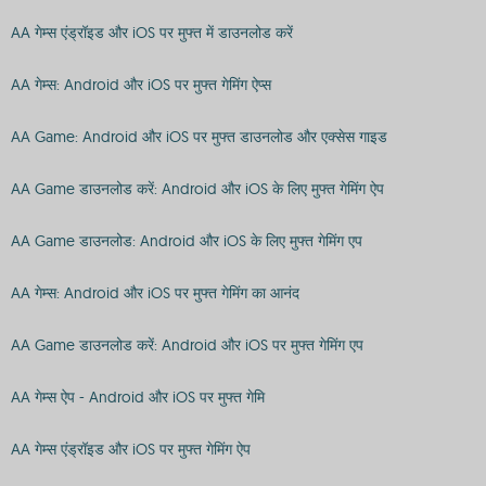
AA गेम्स एंड्रॉइड और iOS पर मुफ्त में डाउनलोड करें
AA गेम्स: Android और iOS पर मुफ्त गेमिंग ऐप्स
AA Game: Android और iOS पर मुफ्त डाउनलोड और एक्सेस गाइड
AA Game डाउनलोड करें: Android और iOS के लिए मुफ्त गेमिंग ऐप
AA Game डाउनलोड: Android और iOS के लिए मुफ्त गेमिंग एप
AA गेम्स: Android और iOS पर मुफ्त गेमिंग का आनंद
AA Game डाउनलोड करें: Android और iOS पर मुफ्त गेमिंग एप
AA गेम्स ऐप - Android और iOS पर मुफ्त गेमि
AA गेम्स एंड्रॉइड और iOS पर मुफ्त गेमिंग ऐप