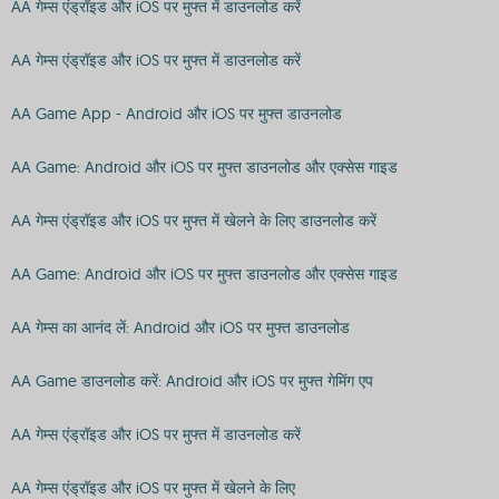
AA गेम्स एंड्रॉइड और iOS पर मुफ्त में डाउनलोड करें
AA गेम्स एंड्रॉइड और iOS पर मुफ्त में डाउनलोड करें
AA Game App - Android और iOS पर मुफ्त डाउनलोड
AA Game: Android और iOS पर मुफ्त डाउनलोड और एक्सेस गाइड
AA गेम्स एंड्रॉइड और iOS पर मुफ्त में खेलने के लिए डाउनलोड करें
AA Game: Android और iOS पर मुफ्त डाउनलोड और एक्सेस गाइड
AA गेम्स का आनंद लें: Android और iOS पर मुफ्त डाउनलोड
AA Game डाउनलोड करें: Android और iOS पर मुफ्त गेमिंग एप
AA गेम्स एंड्रॉइड और iOS पर मुफ्त में डाउनलोड करें
AA गेम्स एंड्रॉइड और iOS पर मुफ्त में खेलने के लिए