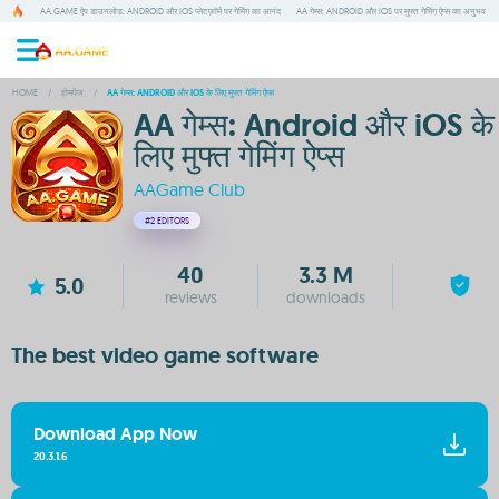
AA.GAME ऐप डाउनलोड: ANDROID और IOS प्लेटफ़ॉर्म पर गेमिंग का आनंद
AA गेम्स: ANDROID और IOS पर मुफ्त गेमिंग ऐप्स का अनुभव
HOME
/
होमपेज
/
AA गेम्स: ANDROID और IOS के लिए मुफ्त गेमिंग ऐप्स
AA गेम्स: Android और iOS के
लिए मुफ्त गेमिंग ऐप्स
AAGame Club
#2
EDITORS
40
3.3 M
5.0
reviews
downloads
The best video game software
Download App Now
20.3.1.6