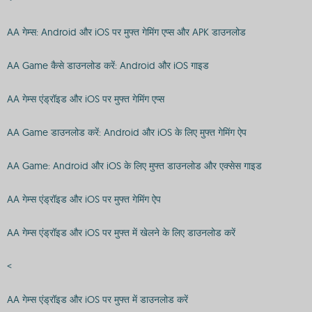
AA गेम्स: Android और iOS पर मुफ्त गेमिंग एप्स और APK डाउनलोड
AA Game कैसे डाउनलोड करें: Android और iOS गाइड
AA गेम्स एंड्रॉइड और iOS पर मुफ्त गेमिंग एप्स
AA Game डाउनलोड करें: Android और iOS के लिए मुफ्त गेमिंग ऐप
AA Game: Android और iOS के लिए मुफ्त डाउनलोड और एक्सेस गाइड
AA गेम्स एंड्रॉइड और iOS पर मुफ्त गेमिंग ऐप
AA गेम्स एंड्रॉइड और iOS पर मुफ्त में खेलने के लिए डाउनलोड करें
<
AA गेम्स एंड्रॉइड और iOS पर मुफ्त में डाउनलोड करें