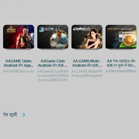
AAGAME Onlin:
AAGame Club:
AA.GAME:Mobi -
AA गेम्स एंड्रॉइड और
Android और Apple
Android और iOS पर
Android और iOS के
iOS पर मुफ्त में खेलने
पर एक्सेस करें
मुफ्त डाउनलोड और
लिए ऐप डाउनलोड करें
के लिए
AAGAMEOnline:AndroidऔरAppleडिवाइसपरएक्सेसकरेंAAGAMEOnlin:AndroidऔरiOSपरऐ
AAGameClubऐपडाउनलोड-
AA.GAME:Mobiपरगेमिंगएप्सऔरAPKडाउनलोडकरे
AAगेम्स:मोबाइलगेमिंगक
एक्सेस गाइड
AndroidऔरiOSप्लेटफ़ॉर्मपरएक्सेसAAGameClubऐपडाउनलोड-
AndroidऔरAppleप्लेटफ़ॉर्मकेलिएAA.GAME:M
AndroidऔरiOSप्लेट
गेम सूची