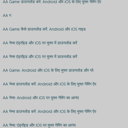
AA Game डाउनलोड करें: Android और iOS के लिए मुफ्त गेमिंग ऐप
AA ग
AA Game कैसे डाउनलोड करें: Android और iOS गाइड
AA गेम्स एंड्रॉइड और iOS पर मुफ्त में डाउनलोड करें
AA गेम्स एंड्रॉइड और iOS पर मुफ्त में डाउनलोड करें
AA Game: Android और iOS के लिए मुफ्त डाउनलोड और प्ले
AA गेम्स डाउनलोड करें: Android और iOS के लिए मुफ्त गेमिंग ऐप
AA गेम्स: Android और iOS पर मुफ्त गेमिंग का आनंद
AA गेम्स डाउनलोड करें: Android और iOS के लिए मुफ्त गेमिंग ऐप
AA गेम्स: एंड्रॉइड और iOS पर मुफ्त गेमिंग का आनंद