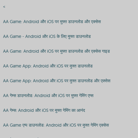
<
AA Game: Android और iOS पर मुफ्त डाउनलोड और एक्सेस
AA Game - Android और iOS के लिए मुफ्त डाउनलोड
AA Game: Android और iOS पर मुफ्त डाउनलोड और एक्सेस गाइड
AA Game App: Android और iOS पर मुफ्त डाउनलोड
AA Game App: Android और iOS पर मुफ्त डाउनलोड और एक्सेस
AA गेम्स डाउनलोड: Android और iOS पर मुफ्त गेमिंग एप्स
AA गेम्स: Android और iOS पर मुफ्त गेमिंग का आनंद
AA Game एप्प डाउनलोड: Android और iOS पर मुफ्त गेमिंग एक्सेस