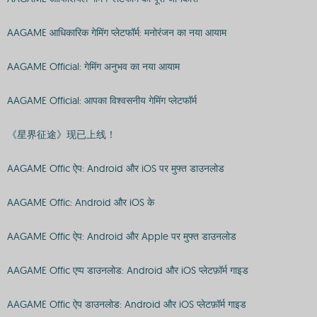
AAGAME आधिकारिक गेमिंग प्लेटफॉर्म: मनोरंजन का नया आयाम
AAGAME Official: गेमिंग अनुभव का नया आयाम
AAGAME Official: आपका विश्वसनीय गेमिंग प्लेटफॉर्म
《星界征途》现已上线！
AAGAME Offic ऐप: Android और iOS पर मुफ्त डाउनलोड
AAGAME Offic: Android और iOS के
AAGAME Offic ऐप: Android और Apple पर मुफ्त डाउनलोड
AAGAME Offic एप्प डाउनलोड: Android और iOS प्लेटफ़ॉर्म गाइड
AAGAME Offic ऐप डाउनलोड: Android और iOS प्लेटफ़ॉर्म गाइड