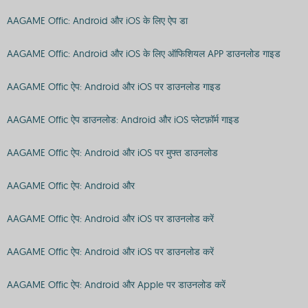
AAGAME Offic: Android और iOS के लिए ऐप डा
AAGAME Offic: Android और iOS के लिए ऑफिशियल APP डाउनलोड गाइड
AAGAME Offic ऐप: Android और iOS पर डाउनलोड गाइड
AAGAME Offic ऐप डाउनलोड: Android और iOS प्लेटफ़ॉर्म गाइड
AAGAME Offic ऐप: Android और iOS पर मुफ्त डाउनलोड
AAGAME Offic ऐप: Android और
AAGAME Offic ऐप: Android और iOS पर डाउनलोड करें
AAGAME Offic ऐप: Android और iOS पर डाउनलोड करें
AAGAME Offic ऐप: Android और Apple पर डाउनलोड करें