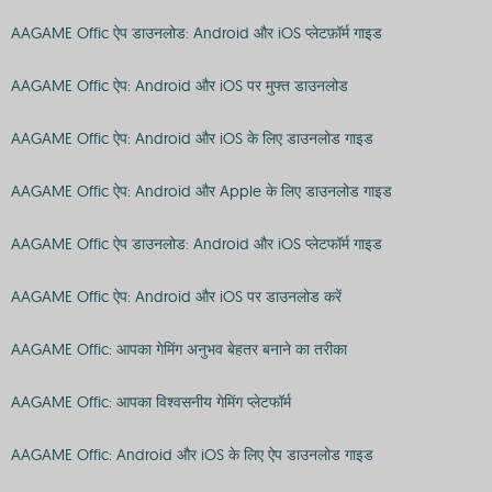
AAGAME Offic ऐप डाउनलोड: Android और iOS प्लेटफ़ॉर्म गाइड
AAGAME Offic ऐप: Android और iOS पर मुफ्त डाउनलोड
AAGAME Offic ऐप: Android और iOS के लिए डाउनलोड गाइड
AAGAME Offic ऐप: Android और Apple के लिए डाउनलोड गाइड
AAGAME Offic ऐप डाउनलोड: Android और iOS प्लेटफॉर्म गाइड
AAGAME Offic ऐप: Android और iOS पर डाउनलोड करें
AAGAME Offic: आपका गेमिंग अनुभव बेहतर बनाने का तरीका
AAGAME Offic: आपका विश्वसनीय गेमिंग प्लेटफॉर्म
AAGAME Offic: Android और iOS के लिए ऐप डाउनलोड गाइड