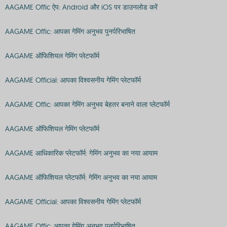
AAGAME Offic ऐप: Android और iOS पर डाउनलोड करें
AAGAME Offic: आपका गेमिंग अनुभव पुनर्परिभाषित
AAGAME ऑफिशियल गेमिंग प्लेटफॉर्म
AAGAME Official: आपका विश्वसनीय गेमिंग प्लेटफॉर्म
AAGAME Offic: आपका गेमिंग अनुभव बेहतर बनाने वाला प्लेटफॉर्म
AAGAME ऑफिशियल गेमिंग प्लेटफॉर्म
AAGAME आधिकारिक प्लेटफॉर्म: गेमिंग अनुभव का नया आयाम
AAGAME ऑफिशियल प्लेटफॉर्म: गेमिंग अनुभव का नया आयाम
AAGAME Official: आपका विश्वसनीय गेमिंग प्लेटफॉर्म
AAGAME Offic: आपका गेमिंग अनुभव पुनर्परिभाषित