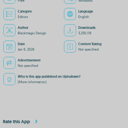
Free
Windows
Category
Language
Editors
English
Author
Downloads
Blackmagic Design
3,250,119
Date
Content Rating
Jan 9, 2026
Not specified
Advertisement
Not specified
Why is this app published on Uptodown?
(More information)
Rate this App