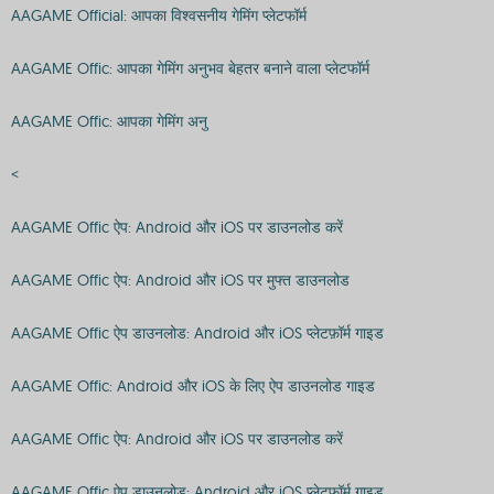
AAGAME Official: आपका विश्वसनीय गेमिंग प्लेटफॉर्म
AAGAME Offic: आपका गेमिंग अनुभव बेहतर बनाने वाला प्लेटफॉर्म
AAGAME Offic: आपका गेमिंग अनु
<
AAGAME Offic ऐप: Android और iOS पर डाउनलोड करें
AAGAME Offic ऐप: Android और iOS पर मुफ्त डाउनलोड
AAGAME Offic ऐप डाउनलोड: Android और iOS प्लेटफ़ॉर्म गाइड
AAGAME Offic: Android और iOS के लिए ऐप डाउनलोड गाइड
AAGAME Offic ऐप: Android और iOS पर डाउनलोड करें
AAGAME Offic ऐप डाउनलोड: Android और iOS प्लेटफ़ॉर्म गाइड