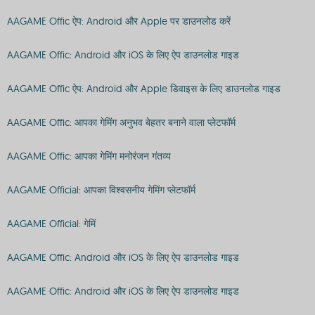
AAGAME Offic ऐप: Android और Apple पर डाउनलोड करें
AAGAME Offic: Android और iOS के लिए ऐप डाउनलोड गाइड
AAGAME Offic ऐप: Android और Apple डिवाइस के लिए डाउनलोड गाइड
AAGAME Offic: आपका गेमिंग अनुभव बेहतर बनाने वाला प्लेटफॉर्म
AAGAME Offic: आपका गेमिंग मनोरंजन गंतव्य
AAGAME Official: आपका विश्वसनीय गेमिंग प्लेटफॉर्म
AAGAME Official: गेमिं
AAGAME Offic: Android और iOS के लिए ऐप डाउनलोड गाइड
AAGAME Offic: Android और iOS के लिए ऐप डाउनलोड गाइड