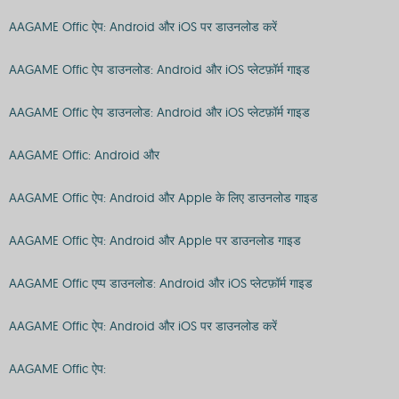
AAGAME Offic ऐप: Android और iOS पर डाउनलोड करें
AAGAME Offic ऐप डाउनलोड: Android और iOS प्लेटफ़ॉर्म गाइड
AAGAME Offic ऐप डाउनलोड: Android और iOS प्लेटफ़ॉर्म गाइड
AAGAME Offic: Android और
AAGAME Offic ऐप: Android और Apple के लिए डाउनलोड गाइड
AAGAME Offic ऐप: Android और Apple पर डाउनलोड गाइड
AAGAME Offic एप्प डाउनलोड: Android और iOS प्लेटफ़ॉर्म गाइड
AAGAME Offic ऐप: Android और iOS पर डाउनलोड करें
AAGAME Offic ऐप: