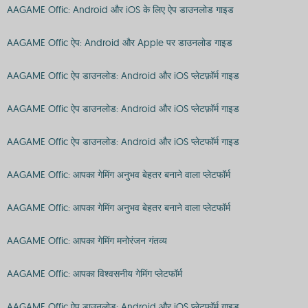
AAGAME Offic: Android और iOS के लिए ऐप डाउनलोड गाइड
AAGAME Offic ऐप: Android और Apple पर डाउनलोड गाइड
AAGAME Offic ऐप डाउनलोड: Android और iOS प्लेटफ़ॉर्म गाइड
AAGAME Offic ऐप डाउनलोड: Android और iOS प्लेटफ़ॉर्म गाइड
AAGAME Offic ऐप डाउनलोड: Android और iOS प्लेटफॉर्म गाइड
AAGAME Offic: आपका गेमिंग अनुभव बेहतर बनाने वाला प्लेटफॉर्म
AAGAME Offic: आपका गेमिंग अनुभव बेहतर बनाने वाला प्लेटफॉर्म
AAGAME Offic: आपका गेमिंग मनोरंजन गंतव्य
AAGAME Offic: आपका विश्वसनीय गेमिंग प्लेटफॉर्म
AAGAME Offic ऐप डाउनलोड: Android और iOS प्लेटफ़ॉर्म गाइड