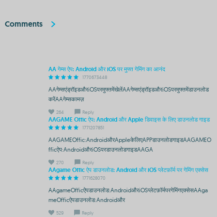
Comments
AA गेम्स ऐप: Android और iOS पर मुफ्त गेमिंग का आनंद
1770673448
AAगेम्सएंड्रॉइडऔरiOSपरमुफ्तमेंखेलेंAAगेम्सएंड्रॉइडऔरiOSपरमुफ्तमेंडाउनलोड
करेंAAगेम्सकामज़
264
Reply
AAGAME Offic ऐप: Android और Apple डिवाइस के लिए डाउनलोड गाइड
1771207851
AAGAMEOffic:AndroidऔरAppleकेलिएAPPडाउनलोडगाइडAAGAMEO
fficऐप:AndroidऔरiOSपरडाउनलोडगाइडAAGA
270
Reply
AAgame Offic ऐप डाउनलोड: Android और iOS प्लेटफ़ॉर्म पर गेमिंग एक्सेस
1771628070
AAgameOfficऐपडाउनलोड:AndroidऔरiOSप्लेटफ़ॉर्मपरगेमिंगएक्सेसAAga
meOfficऐपडाउनलोड:Androidऔर
529
Reply