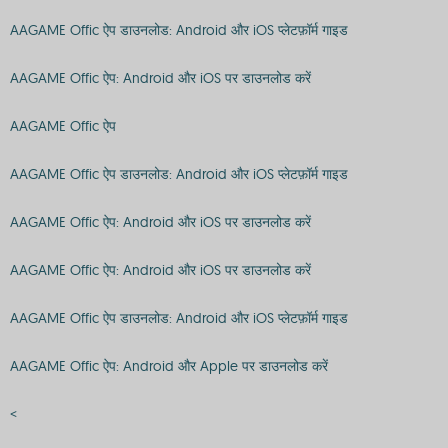
AAGAME Offic ऐप डाउनलोड: Android और iOS प्लेटफ़ॉर्म गाइड
AAGAME Offic ऐप: Android और iOS पर डाउनलोड करें
AAGAME Offic ऐप
AAGAME Offic ऐप डाउनलोड: Android और iOS प्लेटफ़ॉर्म गाइड
AAGAME Offic ऐप: Android और iOS पर डाउनलोड करें
AAGAME Offic ऐप: Android और iOS पर डाउनलोड करें
AAGAME Offic ऐप डाउनलोड: Android और iOS प्लेटफ़ॉर्म गाइड
AAGAME Offic ऐप: Android और Apple पर डाउनलोड करें
<