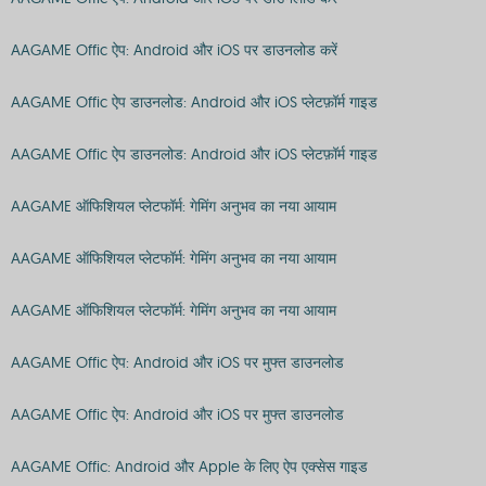
AAGAME Offic ऐप: Android और iOS पर डाउनलोड करें
AAGAME Offic ऐप डाउनलोड: Android और iOS प्लेटफ़ॉर्म गाइड
AAGAME Offic ऐप डाउनलोड: Android और iOS प्लेटफ़ॉर्म गाइड
AAGAME ऑफिशियल प्लेटफॉर्म: गेमिंग अनुभव का नया आयाम
AAGAME ऑफिशियल प्लेटफॉर्म: गेमिंग अनुभव का नया आयाम
AAGAME ऑफिशियल प्लेटफॉर्म: गेमिंग अनुभव का नया आयाम
AAGAME Offic ऐप: Android और iOS पर मुफ्त डाउनलोड
AAGAME Offic ऐप: Android और iOS पर मुफ्त डाउनलोड
AAGAME Offic: Android और Apple के लिए ऐप एक्सेस गाइड