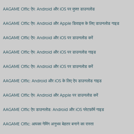
AAGAME Offic ऐप: Android और iOS पर मुफ्त डाउनलोड
AAGAME Offic ऐप: Android और Apple डिवाइस के लिए डाउनलोड गाइड
AAGAME Offic ऐप: Android और iOS पर डाउनलोड करें
AAGAME Offic ऐप: Android और iOS पर डाउनलोड गाइड
AAGAME Offic ऐप: Android और iOS पर डाउनलोड करें
AAGAME Offic: Android और iOS के लिए ऐप डाउनलोड गाइड
AAGAME Offic ऐप: Android और Apple पर डाउनलोड करें
AAGAME Offic ऐप डाउनलोड: Android और iOS प्लेटफ़ॉर्म गाइड
AAGAME Offic: आपका गेमिंग अनुभव बेहतर बनाने का रास्ता