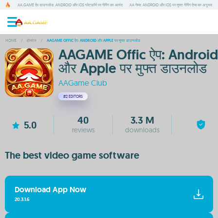
AA.GAME ऐप डाउनलोड: ANDROID और IOS प्लेटफ़ॉर्म पर गेमिंग का आनंद
AA गेम्स: ANDROID और IOS पर मुफ्त गेमिंग ऐप्स का अनुभव
HOME
/
होमपेज
/
AAGAME OFFIC ऐप: ANDROID और APPLE पर मुफ्त डाउनलोड
AAGAME Offic ऐप: Android
और Apple पर मुफ्त डाउनलोड
AAGame Club
#2
EDITORS
40
3.3 M
5.0
reviews
downloads
The best video game software
Download App Now
20.3.1.6