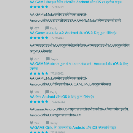
AA.GAME मोबाइल गेमिंग प्लेटफॉर्म: Android और iOS पर एक्सेस गाइड
1771925822
AA.GAME:Mobiपरमोबाइलगेमिंगकाआनंदलें-
AndroidऔरiOSडाउनलोडगाइडAA.GAME:Mobiपरगेम्सडाउनलोडकरे
627
Reply
AA Game डाउनलोड करें: Android और iOS के लिए मुफ्त गेमिंग ऐप
1771934148
AAगेम्सएंड्रॉइडऔरiOSपरमुफ्तमेंखेलनेकेलिएAAगेम्सएंड्रॉइडऔरiOSपरमुफ्तगेमिंग
अनुभवAAगेम्सएंड
640
Reply
AA.GAME:Mobi पर मुफ्त में गेम डाउनलोड करें - Android और iOS के लिए
एक्सेस
1772119952
AA.GAME:Mobiपरमोबाइलगेमिंगकाआनंदलें-
AndroidऔरiOSकेलिएएक्सेसAA.GAME:Mobiपरमुफ्तमेंगेम्सडा
100
Reply
AA गेम्स: Android और iOS के लिए मुफ्त गेमिंग ऐप
1772289352
AAGame:AndroidऔरiOSपरमुफ्तडाउनलोडऔरएक्सेसAAगेम्सकामोबाइलऐप:
AndroidऔरiOSपरमुफ्तडाउनलोडAAग
249
Reply
AAGAME Offic ऐप डाउनलोड: Android और iOS प्लेटफ़ॉर्म गाइड
1772349764