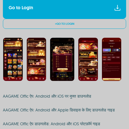
Go to Login
>GO TO LOGIN
AAGAME Offic ऐप: Android और iOS पर मुफ्त डाउनलोड
AAGAME Offic ऐप: Android और Apple डिवाइस के लिए डाउनलोड गाइड
AAGAME Offic ऐप डाउनलोड: Android और iOS प्लेटफ़ॉर्म गाइड