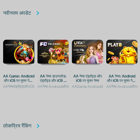
नवीनतम अपडेट
AA Game: Android
AA गेम्स डाउनलोड:
AA गेम्स एंड्रॉइड और
AA गेम्स: Android
और iOS पर मुफ्त गेमिंग
एंड्रॉइड और iOS के
iOS पर मुफ्त गेम्स
और iOS पर मुफ्त गेमिंग
एप्स
लिए मुफ्त गेमिंग ऐप
का आनंद
AAगेम्सएंड्रॉइडऔरiOSपरमुफ्तगेमिंगकाआनंदAAGame:AndroidऔरiOSकेलिएमुफ्तडाउनलोडऔरगेमप्ल
AAगेम्स:AndroidऔरiOSपरमुफ्तगेमिंगकाआनंदAAGameकैसेडाउनलोडकरें:
AAGame:AndroidऔरiOSपरडाउनलोडऔरएक्सेसगाइ
AAगेम्स:AndroidऔरiOS
लोकप्रिय रैंकिंग