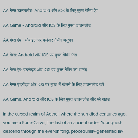
AA गेम्स डाउनलोड: Android और iOS के लिए मुफ्त गेमिंग ऐप
AA Game - Android और iOS के लिए मुफ्त डाउनलोड
AA गेम्स ऐप - मोबाइल पर मजेदार गेमिंग अनुभव
AA गेम्स: Android और iOS पर मुफ्त गेमिंग ऐप्स
AA गेम्स ऐप: एंड्रॉइड और iOS पर मुफ्त गेमिंग का आनंद
AA गेम्स एंड्रॉइड और iOS पर मुफ्त में खेलने के लिए डाउनलोड करें
AA Game: Android और iOS के लिए मुफ्त डाउनलोड और प्ले गाइड
In the cursed realm of Aethel, where the sun died centuries ago,
you are a Rune-Carver, the last of an ancient order. Your quest:
descend through the ever-shifting, procedurally-generated lay