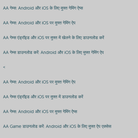
AA गेम्स: Android और iOS के लिए मुफ्त गेमिंग ऐप्स
AA गेम्स: Android और iOS पर मुफ्त गेमिंग ऐप
AA गेम्स एंड्रॉइड और iOS पर मुफ्त में खेलने के लिए डाउनलोड करें
AA गेम्स डाउनलोड करें: Android और iOS के लिए मुफ्त गेमिंग ऐप
<
AA गेम्स: Android और iOS पर मुफ्त गेमिंग ऐप
AA गेम्स एंड्रॉइड और iOS पर मुफ्त में डाउनलोड करें
AA गेम्स: Android और iOS पर मुफ्त गेमिंग ऐप्स
AA Game डाउनलोड करें: Android और iOS के लिए मुफ्त ऐप एक्सेस