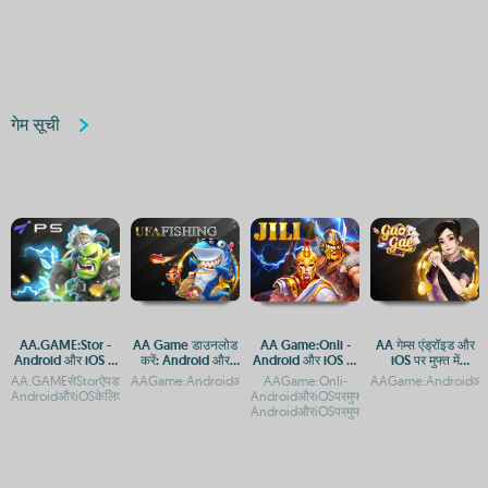
गेम सूची
AA.GAME:Stor -
AA Game डाउनलोड
AA Game:Onli -
AA गेम्स एंड्रॉइड और
Android और iOS के
करें: Android और
Android और iOS पर
iOS पर मुफ्त में
लिए मुफ्त गेम एक्सेस
iOS के लिए मुफ्त गेमिंग
मुफ्त गेमिंग एप्लिकेशन
डाउनलोड करें
AA.GAMEसेStorऐपडाउनलोडकरें:AndroidऔरiOSकेलिएपूरीगाइडAA.GAME:Storऐप-
AAGame:AndroidऔरiOSपरमुफ्तडाउनलोडऔरएक्सेसगाइडAAगेम्स:एंड्रॉइ
AAGame:Onli-
AAGame:AndroidऔरiO
एप
AndroidऔरiOSकेलिएमुफ्
AndroidऔरiOSपरमुफ्तडाउनलोडAAGame:Onl
AndroidऔरiOSपरमुफ्तगेमिंगएप्लिकेशनAAGa