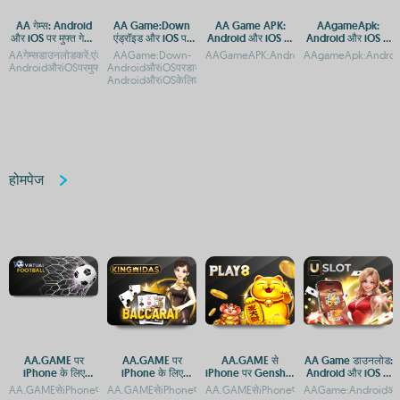
AA गेम्स: Android
AA Game:Down
AA Game APK:
AAgameApk:
और iOS पर मुफ्त गेमिंग
एंड्रॉइड और iOS पर
Android और iOS पर
Android और iOS के
का आनंद
डाउनलोड करें
डाउनलोड और एक्सेस
लिए बेस्ट गेमिंग APP
AAगेम्सडाउनलोडकरें:एंड्रॉइडऔरiOSकेलिएमुफ्तगेमिंगऐपAAGame-
AAGame:Down-
AAGameAPK:AndroidऔरAppleडिवाइसकेलि
AAgameApk:Androidऔ
गाइड
AndroidऔरiOSपरमुफ्तडाउनलोडकरेंA
AndroidऔरiOSपरडाउनलोडकAAGame:Down-
AndroidऔरiOSकेलिएडाउनलोडगाइडAAGame:Downकाए
होमपेज
AA.GAME पर
AA.GAME पर
AA.GAME से
AA Game डाउनलोड:
iPhone के लिए
iPhone के लिए
iPhone पर Genshin
Android और iOS के
Android ऐप्स कैसे
Android ऐप्स कैसे
Impact डाउनलोड और
लिए मुफ्त गेमिंग ऐप
AA.GAMEसेiPhoneपरGenshinImpactAPKडाउनलोडऔरइंस्टॉलगाइडAA.GAMEपरiPhoneकेलिए
AA.GAMEसेiPhoneपरGenshinImpactAPKडाउनलोडकैसेकरेंAA.GA
AA.GAMEसेiPhoneपरGenshinImpactडाउनलोड
AAGame:AndroidऔरiOS
डाउनलोड करें
डाउनलोड करें
अपडेट कैसे करें