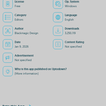
License
Op. System
Free
Windows
Category
Language
Editors
English
Author
Downloads
Blackmagic Design
3,250,119
Date
Content Rating
Jan 9, 2026
Not specified
Advertisement
Not specified
Why is this app published on Uptodown?
(More information)