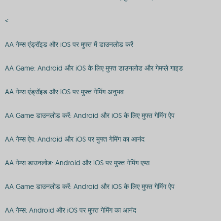
<
AA गेम्स एंड्रॉइड और iOS पर मुफ्त में डाउनलोड करें
AA Game: Android और iOS के लिए मुफ्त डाउनलोड और गेमप्ले गाइड
AA गेम्स एंड्रॉइड और iOS पर मुफ्त गेमिंग अनुभव
AA Game डाउनलोड करें: Android और iOS के लिए मुफ्त गेमिंग ऐप
AA गेम्स ऐप: Android और iOS पर मुफ्त गेमिंग का आनंद
AA गेम्स डाउनलोड: Android और iOS पर मुफ्त गेमिंग एप्स
AA Game डाउनलोड करें: Android और iOS के लिए मुफ्त गेमिंग ऐप
AA गेम्स: Android और iOS पर मुफ्त गेमिंग का आनंद