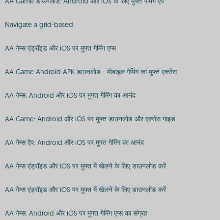
AA Game डाउनलोड: Android और iOS के लिए मुफ्त गेमिंग एप
Navigate a grid-based
AA गेम्स एंड्रॉइड और iOS पर मुफ्त गेमिंग एप्स
AA Game Android APK डाउनलोड - मोबाइल गेमिंग का मुफ्त एक्सेस
AA गेम्स: Android और iOS पर मुफ्त गेमिंग का आनंद
AA Game: Android और iOS पर मुफ्त डाउनलोड और एक्सेस गाइड
AA गेम्स ऐप: Android और iOS पर मुफ्त गेमिंग का आनंद
AA गेम्स एंड्रॉइड और iOS पर मुफ्त में खेलने के लिए डाउनलोड करें
AA गेम्स एंड्रॉइड और iOS पर मुफ्त में खेलने के लिए डाउनलोड करें
AA गेम्स: Android और iOS पर मुफ्त गेमिंग एप्स का संग्रह