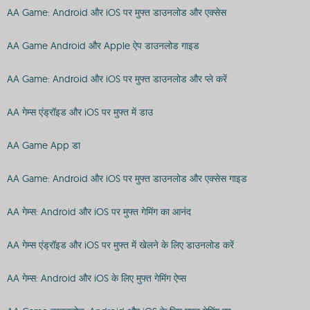
AA Game: Android और iOS पर मुफ्त डाउनलोड और एक्सेस
AA Game Android और Apple ऐप डाउनलोड गाइड
AA Game: Android और iOS पर मुफ्त डाउनलोड और प्ले करें
AA गेम्स एंड्रॉइड और iOS पर मुफ्त में डाउ
AA Game App डा
AA Game: Android और iOS पर मुफ्त डाउनलोड और एक्सेस गाइड
AA गेम्स: Android और iOS पर मुफ्त गेमिंग का आनंद
AA गेम्स एंड्रॉइड और iOS पर मुफ्त में खेलने के लिए डाउनलोड करें
AA गेम्स: Android और iOS के लिए मुफ्त गेमिंग ऐप्स