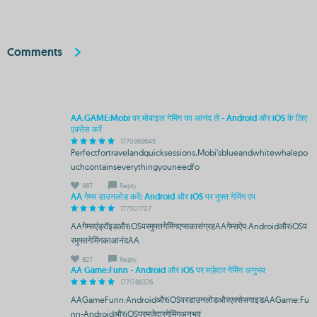
Comments
AA.GAME:Mobi पर मोबाइल गेमिंग का आनंद लें - Android और iOS के लिए
एक्सेस करें
1770969645
Perfectfortravelandquicksessions,Mobi’sblueandwhitewhalepo
uchcontainseverythingyouneedfo
987
Reply
AA गेम्स डाउनलोड करें: Android और iOS पर मुफ्त गेमिंग एप
1771101707
AAगेम्सएंड्रॉइडऔरiOSपरमुफ्तगेमिंगएप्सकासंग्रहAAगेम्सऐप:AndroidऔरiOSप
रमुफ्तगेमिंगकाआनंदAA
827
Reply
AA Game:Funn - Android और iOS पर मज़ेदार गेमिंग अनुभव
1771788376
AAGameFunn:AndroidऔरiOSपरडाउनलोडऔरएक्सेसगाइडAAGame:Fu
nn-AndroidऔरiOSपरमज़ेदारगेमिंगअनुभव