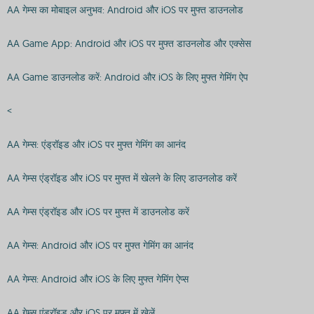
AA गेम्स का मोबाइल अनुभव: Android और iOS पर मुफ्त डाउनलोड
AA Game App: Android और iOS पर मुफ्त डाउनलोड और एक्सेस
AA Game डाउनलोड करें: Android और iOS के लिए मुफ्त गेमिंग ऐप
<
AA गेम्स: एंड्रॉइड और iOS पर मुफ्त गेमिंग का आनंद
AA गेम्स एंड्रॉइड और iOS पर मुफ्त में खेलने के लिए डाउनलोड करें
AA गेम्स एंड्रॉइड और iOS पर मुफ्त में डाउनलोड करें
AA गेम्स: Android और iOS पर मुफ्त गेमिंग का आनंद
AA गेम्स: Android और iOS के लिए मुफ्त गेमिंग ऐप्स
AA गेम्स एंड्रॉइड और iOS पर मुफ्त में खेलें