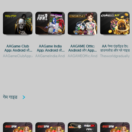
AAGame Club
AAGame India
AAGAME Offic:
AA गेम्स एंड्रॉइड ऐप:
App: Android और
App: Android और
Android और Apple
डाउनलोड और प्ले गाइड
iOS पर डाउनलोड करें
iOS पर डाउनलोड करें
के लिए ऐप डाउनलोड
AAGameClubApp:AndroidऔरiOSपरमुफ्तडाउनलोडAAGameClub:AndroidऔरAppleकेलिए
AAGameIndia:AndroidऔरiOSपरडाउनलोडकरेंऔरखेलेंAAGameIndi
AAGAMEOffic:AndroidऔरiOSकेलिएऐपडाउनल
Theworldgraduallye
गाइड
गेम गाइड