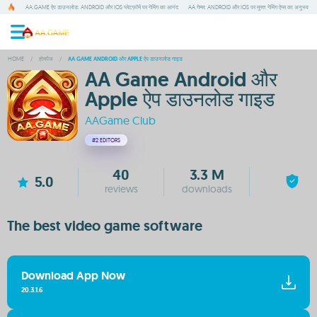
AA.GAME ऐप डाउनलोड: ANDROID और IOS प्लेटफ़ॉर्म पर गेमिंग का आनंद
AA गेम्स: ANDROID और IOS पर मुफ्त गेमिंग ऐप्स का अनुभव
HOME
/
होमपेज
/
AA GAME ANDROID और APPLE ऐप डाउनलोड गाइड
AA Game Android और
Apple ऐप डाउनलोड गाइड
AAGame Club
#2
EDITORS
40
3.3 M
5.0
reviews
downloads
The best video game software
Download App Now
20.3.1.6