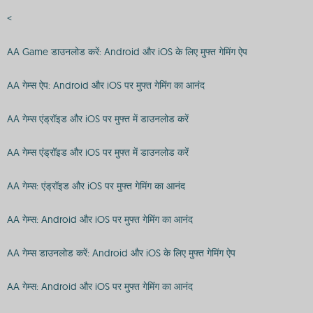
<
AA Game डाउनलोड करें: Android और iOS के लिए मुफ्त गेमिंग ऐप
AA गेम्स ऐप: Android और iOS पर मुफ्त गेमिंग का आनंद
AA गेम्स एंड्रॉइड और iOS पर मुफ्त में डाउनलोड करें
AA गेम्स एंड्रॉइड और iOS पर मुफ्त में डाउनलोड करें
AA गेम्स: एंड्रॉइड और iOS पर मुफ्त गेमिंग का आनंद
AA गेम्स: Android और iOS पर मुफ्त गेमिंग का आनंद
AA गेम्स डाउनलोड करें: Android और iOS के लिए मुफ्त गेमिंग ऐप
AA गेम्स: Android और iOS पर मुफ्त गेमिंग का आनंद