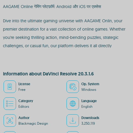
AAGAME Online गेमिंग प्लेटफ़ॉर्म: Android और iOS पर एक्सेस
Dive into the ultimate gaming universe with AAGAME Onlin, your
premier destination for a vast collection of online games. Whether
you're seeking thrilling action, mind-bending puzzles, strategic
challenges, or casual fun, our platform delivers it all directly
Information about DaVinci Resolve 20.3.1.6
License
Op. System
Free
Windows
Category
Language
Editors
English
Author
Downloads
Blackmagic Design
3,250,119