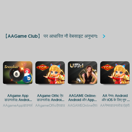
【AAGame Club】 पर आधारित नौ वेबसाइट अनुभाग:
AAgame App
AAgame Offic ऐप
AAGAME Online:
AA गेम्स: Android
डाउनलोड: Android
डाउनलोड: Android
Android और Apple
और iOS के लिए मुफ्त
और iOS के लिए गेमिंग
और iOS प्लेटफ़ॉर्म पर
पर ऐप्स और APK
गेमिंग ऐप्स
AAgameAppडाउनलोड:AndroidऔरiOSकेलिएगेमिंगप्लेटफ़ॉर्मAAgameApp:AndroidऔरiOSकेलि
AAgameOfficऐपडाउनलोड:AndroidऔरiOSप्लेटफ़ॉर्मपरगेमिंगएक्सेसA
AAGAMEOnlineऐपडाउनलोड:AndroidऔरiOSप्
AAगेम्सडाउनलोड:एंड्रॉइ
प्लेटफॉर्म
एक्सेस
एक्सेस