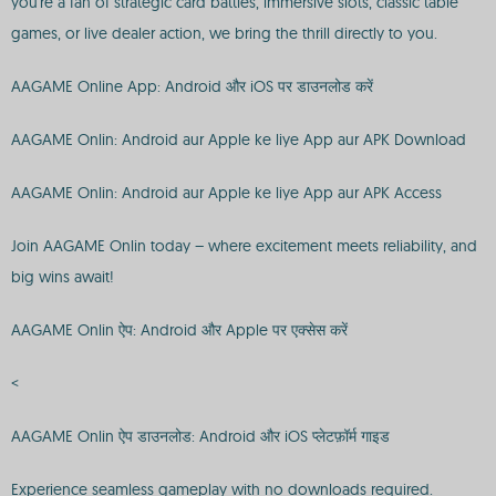
you're a fan of strategic card battles, immersive slots, classic table
games, or live dealer action, we bring the thrill directly to you.
AAGAME Online App: Android और iOS पर डाउनलोड करें
AAGAME Onlin: Android aur Apple ke liye App aur APK Download
AAGAME Onlin: Android aur Apple ke liye App aur APK Access
Join AAGAME Onlin today – where excitement meets reliability, and
big wins await!
AAGAME Onlin ऐप: Android और Apple पर एक्सेस करें
<
AAGAME Onlin ऐप डाउनलोड: Android और iOS प्लेटफ़ॉर्म गाइड
Experience seamless gameplay with no downloads required.