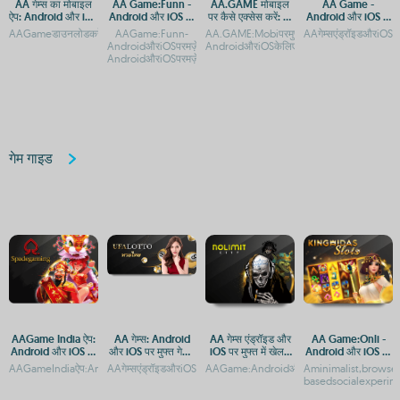
AA गेम्स का मोबाइल
AA Game:Funn -
AA.GAME मोबाइल
AA Game -
ऐप: Android और iOS
Android और iOS पर
पर कैसे एक्सेस करें: ऐप
Android और iOS के
पर डाउनलोड करें
मज़ेदार गेमिंग अनुभव
और APK डाउनलोड
लिए मुफ्त डाउनलोड
AAGameडाउनलोडकरें:AndroidऔरiOSकेलिएमुफ्तगेमिंगऐपAAगेम्सडाउनलोडकरें:AndroidऔरiOSकेल
AAGame:Funn-
AA.GAME:Mobiपरमुफ्तमेंगेमडाउनलोडकरें-
AAगेम्सएंड्रॉइडऔरiOSपर
गाइड
और प्ले
AndroidऔरiOSपरमज़ेदारगेमिंगअनुभवAAGame:Funnऐपडाउनलोड-
AndroidऔरiOSकेलिएएक्सेसAA.GAME:Mobiपरम
AndroidऔरiOSपरमज़ेदारगे
गेम गाइड
AAGame India ऐप:
AA गेम्स: Android
AA गेम्स एंड्रॉइड और
AA Game:Onli -
Android और iOS पर
और iOS पर मुफ्त गेमिंग
iOS पर मुफ्त में खेलने
Android और iOS पर
डाउनलोड करें
ऐप
के लिए डाउनलोड करें
मुफ्त गेमिंग ऐप
AAGameIndiaऐप:AndroidऔरAppleपरडाउनलोडकरेंAAGameIndiaApp:AndroidऔरiOSपरड
AAगेम्सएंड्रॉइडऔरiOSपरमुफ्तमेंखेलनेकेलिएAAगेम्सकामोबाइलअनुभव:A
AAGame:AndroidऔरiOSपरमुफ्तगेमिंगऐपडाउनल
Aminimalist,browser
basedsocialexperim