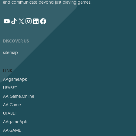
and communicate beyond just playing games.
DISCOVER US
sitemap
LINK
AAgameApk
UFABET
AA Game:Online
AA Game
UFABET
AAgameApk
AA.GAME