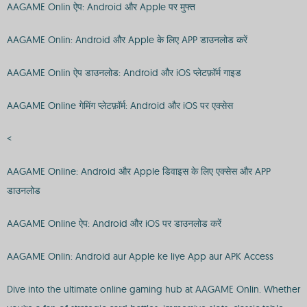
AAGAME Onlin ऐप: Android और Apple पर मुफ्त
AAGAME Onlin: Android और Apple के लिए APP डाउनलोड करें
AAGAME Onlin ऐप डाउनलोड: Android और iOS प्लेटफ़ॉर्म गाइड
AAGAME Online गेमिंग प्लेटफ़ॉर्म: Android और iOS पर एक्सेस
<
AAGAME Online: Android और Apple डिवाइस के लिए एक्सेस और APP
डाउनलोड
AAGAME Online ऐप: Android और iOS पर डाउनलोड करें
AAGAME Onlin: Android aur Apple ke liye App aur APK Access
Dive into the ultimate online gaming hub at AAGAME Onlin. Whether