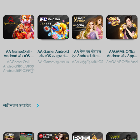
AA Game:Onli -
AA.Game: Android
AA गेम्स का मोबाइल
AAGAME Offic:
Android और iOS पर
और iOS पर मुफ्त गेम
ऐप: Android और iOS
Android और Apple
मुफ्त गेमिंग एप
डाउनलोड करने का
पर मुफ्त डाउनलोड
के लिए ऐप डाउनलोड
AAGame:Onli-
AA.Gameपरमुफ्तगेमडाउनलोड:AndroidऔरiOSकेलिएपूरीगाइडAA.Gameपर
AAगेम्सएंड्रॉइडऔरiOSपरमुफ्तमेंखेलनेकेलिएडाउनल
AAGAMEOffic:Andro
प्लेटफ़ॉर्म
गाइड
AndroidऔरiOSपरमुफ्तडाउनलोडऔरगेमिंगAAGame:Onli-
AndroidऔरiOSपरमुफ्तगेमिंगएप
नवीनतम अपडेट