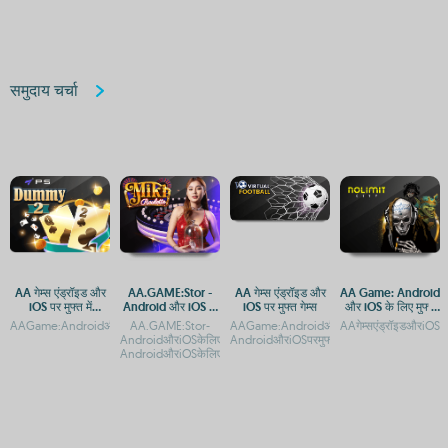
समुदाय चर्चा
AA गेम्स एंड्रॉइड और
AA.GAME:Stor -
AA गेम्स एंड्रॉइड और
AA Game: Android
iOS पर मुफ्त में
Android और iOS के
iOS पर मुफ्त गेम्स
और iOS के लिए मुफ्त
डाउनलोड करें
लिए मुफ्त ऐप डाउनलोड
डाउनलोड और एक्सेस
AAGame:AndroidऔरiOSपरमुफ्तडाउनलोडऔरएक्सेसगाइडAAगेम्सऐAAगेम्सएंड्रॉइडऔरiOSपरमुफ्तगे
AA.GAME:Stor-
AAGame:AndroidऔरiOSपरडाउनलोडऔरएक्स
AAगेम्सएंड्रॉइडऔरiOSपर
करें
गाइड
AndroidऔरiOSकेलिएमुफ्तऐपडाउनलोडकरेंAA.GAME:Stor-
AndroidऔरiOSपरमुफ्तडाउनलोडAAGame:An
AndroidऔरiOSकेलिएमुफ्तगेमडा