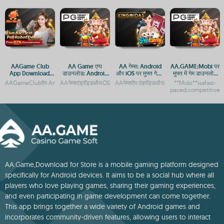
AAGame Club
AA Game एप्प
AA गेम्स: Android
AA.GAME:Mobi पर
App Download:
डाउनलोड: Android
और iOS पर मुफ्त गेमिंग
मुफ्त में गेम डाउनलोड
Android & iOS APK
और iOS प्लेटफ़ॉर्म पर
का अनुभव
करें - Android और
AAGameClubऐप:AndroidऔरiOSपरगेमिंगकानयाअनुभवAAGameClubApp:AndroidऔरiOSपर
AAगेम्सएंड्रॉइडऔरiOSपरमुफ्तमेंखेलनेकेलिएडाउनलोडकरेंAAगेम्सडाउनलोड
AAगेम्सऐप:एंड्रॉइडऔरiOSपरमुफ्तगेमिंगकाआनंद
**Mobi**isafast-
Access Guide
गेमिंग अनुभव
iOS के लिए ऐप एक्सेस
paced,competitivewo
AA.Game,Download for Store is a mobile gaming platform designed
specifically for Android devices. It aims to be a social hub where all
players who love playing games, sharing their gaming experiences,
and even participating in game development can come together.
This app brings together a wide variety of Android games and
incorporates community-driven features, allowing users to interact