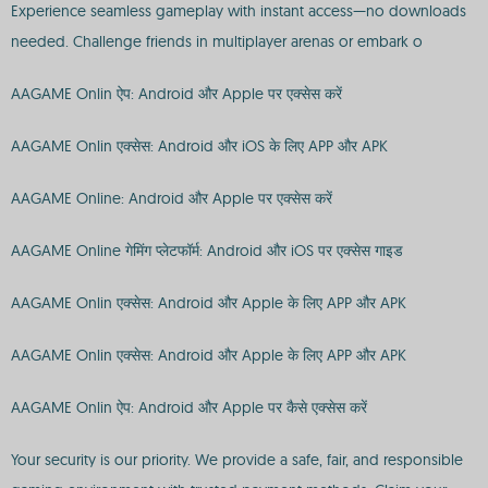
Experience seamless gameplay with instant access—no downloads
needed. Challenge friends in multiplayer arenas or embark o
AAGAME Onlin ऐप: Android और Apple पर एक्सेस करें
AAGAME Onlin एक्सेस: Android और iOS के लिए APP और APK
AAGAME Online: Android और Apple पर एक्सेस करें
AAGAME Online गेमिंग प्लेटफॉर्म: Android और iOS पर एक्सेस गाइड
AAGAME Onlin एक्सेस: Android और Apple के लिए APP और APK
AAGAME Onlin एक्सेस: Android और Apple के लिए APP और APK
AAGAME Onlin ऐप: Android और Apple पर कैसे एक्सेस करें
Your security is our priority. We provide a safe, fair, and responsible