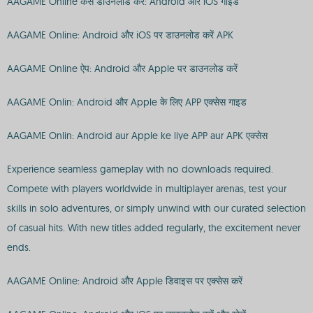
AAGAME Online कैसे डाउनलोड करें: Android और iOS गाइड
AAGAME Online: Android और iOS पर डाउनलोड करें APK
AAGAME Online ऐप: Android और Apple पर डाउनलोड करें
AAGAME Onlin: Android और Apple के लिए APP एक्सेस गाइड
AAGAME Onlin: Android aur Apple ke liye APP aur APK एक्सेस
Experience seamless gameplay with no downloads required.
Compete with players worldwide in multiplayer arenas, test your
skills in solo adventures, or simply unwind with our curated selection
of casual hits. With new titles added regularly, the excitement never
ends.
AAGAME Online: Android और Apple डिवाइस पर एक्सेस करें