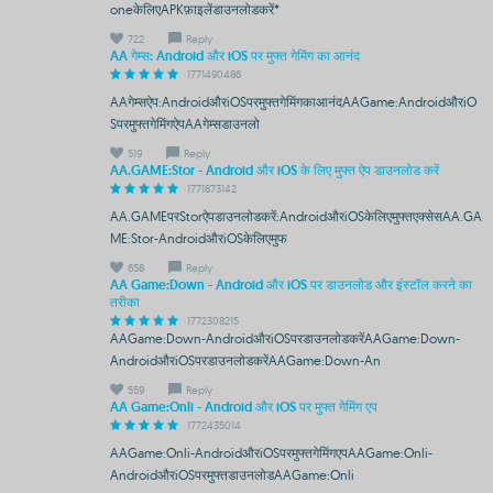
oneकेलिएAPKफ़ाइलेंडाउनलोडकरें*
722
Reply
AA गेम्स: Android और iOS पर मुफ्त गेमिंग का आनंद
1771490486
AAगेम्सऐप:AndroidऔरiOSपरमुफ्तगेमिंगकाआनंदAAGame:AndroidऔरiO
Sपरमुफ्तगेमिंगऐपAAगेम्सडाउनलो
519
Reply
AA.GAME:Stor - Android और iOS के लिए मुफ्त ऐप डाउनलोड करें
1771873142
AA.GAMEपरStorऐपडाउनलोडकरें:AndroidऔरiOSकेलिएमुफ्तएक्सेसAA.GA
ME:Stor-AndroidऔरiOSकेलिएमुफ
658
Reply
AA Game:Down - Android और iOS पर डाउनलोड और इंस्टॉल करने का
तरीका
1772308215
AAGame:Down-AndroidऔरiOSपरडाउनलोडकरेंAAGame:Down-
AndroidऔरiOSपरडाउनलोडकरेंAAGame:Down-An
559
Reply
AA Game:Onli - Android और iOS पर मुफ्त गेमिंग एप
1772435014
AAGame:Onli-AndroidऔरiOSपरमुफ्तगेमिंगएपAAGame:Onli-
AndroidऔरiOSपरमुफ्तडाउनलोडAAGame:Onli