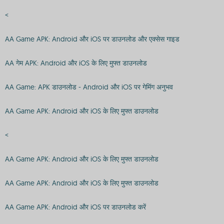
<
AA Game APK: Android और iOS पर डाउनलोड और एक्सेस गाइड
AA गेम APK: Android और iOS के लिए मुफ्त डाउनलोड
AA Game: APK डाउनलोड - Android और iOS पर गेमिंग अनुभव
AA Game APK: Android और iOS के लिए मुफ्त डाउनलोड
<
AA Game APK: Android और iOS के लिए मुफ्त डाउनलोड
AA Game APK: Android और iOS के लिए मुफ्त डाउनलोड
AA Game APK: Android और iOS पर डाउनलोड करें