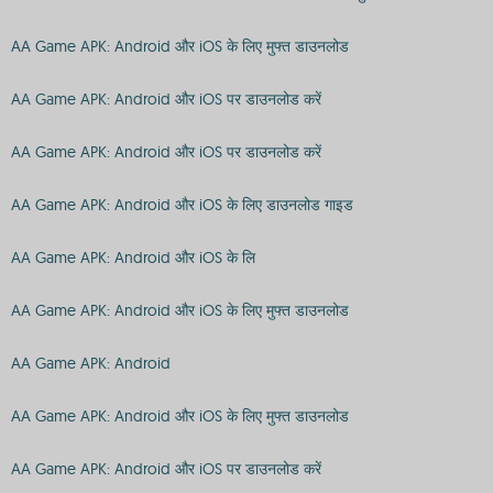
AA Game APK: Android और iOS के लिए मुफ्त डाउनलोड
AA Game APK: Android और iOS पर डाउनलोड करें
AA Game APK: Android और iOS पर डाउनलोड करें
AA Game APK: Android और iOS के लिए डाउनलोड गाइड
AA Game APK: Android और iOS के लि
AA Game APK: Android और iOS के लिए मुफ्त डाउनलोड
AA Game APK: Android
AA Game APK: Android और iOS के लिए मुफ्त डाउनलोड
AA Game APK: Android और iOS पर डाउनलोड करें