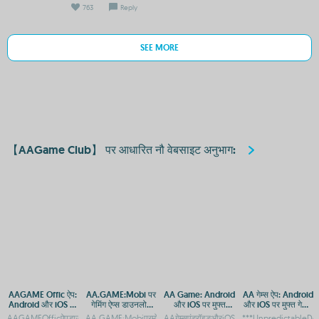
763
Reply
SEE MORE
【AAGame Club】 पर आधारित नौ वेबसाइट अनुभाग:
AAGAME Offic ऐप:
AA.GAME:Mobi पर
AA Game: Android
AA गेम्स ऐप: Android
Android और iOS पर
गेमिंग ऐप्स डाउनलोड
और iOS पर मुफ्त
और iOS पर मुफ्त गेमिंग
डाउनलोड करें
करें - Android और
डाउनलोड और एक्सेस
का आनंद
AAGAMEOfficऐपडाउनलोड:AndroidऔरiOSप्लेटफ़ॉर्मगाइडAAGAMEOfficऐप:AndroidऔरiOSपर
AA.GAME:Mobiपरमोबाइलगेमिंगकाआनंदलें-
AAगेम्सएंड्रॉइडऔरiOSपरमुफ्तमेंडाउनलोडकरेंAAग
***UnpredictableDe