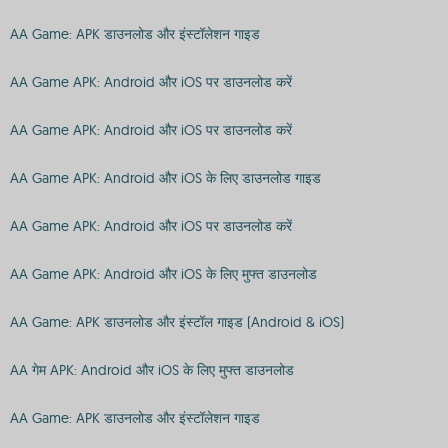
AA Game: APK डाउनलोड और इंस्टॉलेशन गाइड
AA Game APK: Android और iOS पर डाउनलोड करें
AA Game APK: Android और iOS पर डाउनलोड करें
AA Game APK: Android और iOS के लिए डाउनलोड गाइड
AA Game APK: Android और iOS पर डाउनलोड करें
AA Game APK: Android और iOS के लिए मुफ्त डाउनलोड
AA Game: APK डाउनलोड और इंस्टॉल गाइड (Android & iOS)
AA गेम APK: Android और iOS के लिए मुफ्त डाउनलोड
AA Game: APK डाउनलोड और इंस्टॉलेशन गाइड