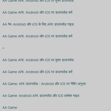
AA Game APK: Android और iOS पर मुफ्त डाउनलोड
AA Game APK: Android और iOS पर डाउनलोड करें
AA गेम: Android और iOS के लिए APK डाउनलोड गाइड
AA Game APK: Android और iOS पर डाउनलोड करें
<
AA Game APK: Android और iOS पर मुफ्त डाउनलोड
AA Game APK: Android और iOS पर डाउनलोड करें
AA Game: APK डाउनलोड - Android और iOS पर गेमिंग अनुभव
AA Game: Android APK डाउनलोड और iOS एक्सेस गाइड
AA Game