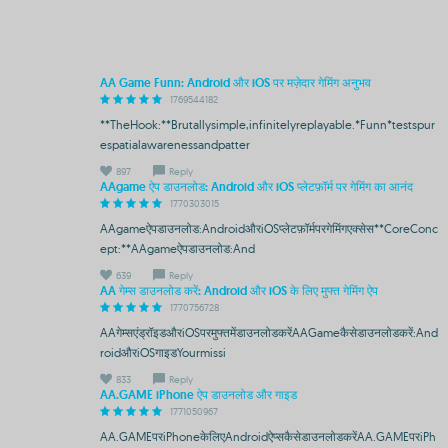
AA Game Funn: Android और iOS पर मज़ेदार गेमिंग अनुभव
1769544182
**TheHook:**Brutallysimple,infinitelyreplayable.*Funn*testspur
espatialawarenessandpatter
897
Reply
AAgame ऐप डाउनलोड: Android और iOS प्लेटफ़ॉर्म पर गेमिंग का आनंद
1770303015
AAgameऐपडाउनलोड:AndroidऔरiOSप्लेटफ़ॉर्मपरगेमिंगएक्सेस**CoreConc
ept:**AAgameऐपडाउनलोड:And
639
Reply
AA गेम्स डाउनलोड करें: Android और iOS के लिए मुफ्त गेमिंग ऐप
1770756728
AAगेम्सएंड्रॉइडऔरiOSपरमुफ्तमेंडाउनलोडकरेंAAGameकैसेडाउनलोडकरें:And
roidऔरiOSगाइडYourmissi
833
Reply
AA.GAME iPhone ऐप डाउनलोड और गाइड
1771050967
AA.GAMEपरiPhoneकेलिएAndroidऐप्सकैसेडाउनलोडकरेंAA.GAMEपरiPh