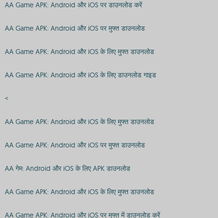
AA Game APK: Android और iOS पर डाउनलोड करें
AA Game APK: Android और iOS पर मुफ्त डाउनलोड
AA Game APK: Android और iOS के लिए मुफ्त डाउनलोड
AA Game APK: Android और iOS के लिए डाउनलोड गाइड
<
AA Game APK: Android और iOS के लिए मुफ्त डाउनलोड
AA Game APK: Android और iOS पर मुफ्त डाउनलोड
AA गेम: Android और iOS के लिए APK डाउनलोड
AA Game APK: Android और iOS के लिए मुफ्त डाउनलोड
AA Game APK: Android और iOS पर मुफ्त में डाउनलोड करें