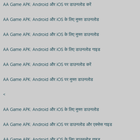
AA Game APK: Android और iOS पर डाउनलोड करें
AA Game APK: Android और iOS के लिए मुफ्त डाउनलोड
AA Game APK: Android और iOS के लिए मुफ्त डाउनलोड
AA Game APK: Android और iOS के लिए डाउनलोड गाइड
AA Game APK: Android और iOS पर डाउनलोड करें
AA Game APK: Android और iOS पर मुफ्त डाउनलोड
<
AA Game APK: Android और iOS के लिए मुफ्त डाउनलोड
AA Game APK: Android और iOS पर डाउनलोड और एक्सेस गाइड
AA Game APK: Android और iOS के लिए डाउनलोड गाइड