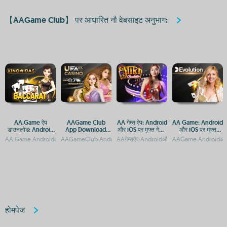
【AAGame Club】 पर आधारित नौ वेबसाइट अनुभाग:
AA.Game ऐप
AAGame Club
AA गेम्स ऐप: Android
AA Game: Android
डाउनलोड: Android
App Download:
और iOS पर मुफ्त गेमिंग
और iOS पर मुफ्त
और iOS प्लेटफ़ॉर्म पर
Android & iOS
का आनंद
डाउनलोड और एक्सेस
AA.Game:AndroidऔरiOSपरमुफ्तगेम्सडाउनलोडकरेंAA.Gameऐपडाउनलोड:AndroidऔरiOSप्लेटफॉर
AAGameClub:AndroidऔरiOSकेलिएऐपएक्सेसगाइडAAGameClubAppDo
AAगेम्सऐप:AndroidऔरiOSपरमुफ्तगेमिंगकाआन
AAGame:AndroidऔरiOS
गेमिंग का आनंद
प्लेटफ़ॉर्म एक्सेस गाइड
गाइड
होमपेज