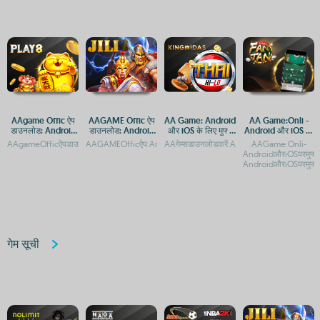
AAgame Offic ऐप
AAGAME Offic ऐप
AA Game: Android
AA Game:Onli -
डाउनलोड: Android
डाउनलोड: Android
और iOS के लिए मुफ्त
Android और iOS पर
और iOS प्लेटफ़ॉर्म पर
और iOS प्लेटफ़ॉर्म
डाउनलोड और गेमप्ले
मुफ्त गेमिंग एप्लिकेशन
AAgameOfficऐपडाउनलोड:AndroidऔरiOSप्लेटफ़ॉर्मपरगेमिंगएक्सेसAAgameOfficऐपडाउनलोड:
AAGAMEOfficऐप:AndroidऔरiOSपरमुफ्तडाउनलोडAAGAMEOfficऐप:
AAगेम्सडाउनलोडकरें:AndroidऔरiOSपरमुफ्तगेम
AAGame:Onli-
एक्सेस
गाइड
गाइड
AndroidऔरiOSपरमुफ्त
AndroidऔरiOSपरमुफ्
गेम सूची