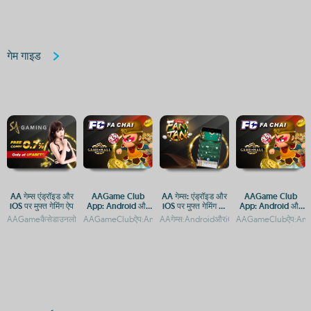
गेम गाइड
AA गेम्स एंड्रॉइड और
AAGame Club
AA गेम्स: एंड्रॉइड और
AAGame Club
iOS पर मुफ्त गेमिंग ऐप
App: Android और
iOS पर मुफ्त गेमिंग का
App: Android और
iOS प्लेटफ़ॉर्म पर
आनंद
iOS प्लेटफ़ॉर्म पर
AAGameकैसेडाउनलोडकरें:AndroidऔरiOSगाइडAAगेम्स:AndroidऔरiOSकेलिएमुफ्तगेमिंगऐप्सAAगे
AAGameClubऐप:AndroidऔरiOSपरडाउनलोडकरेंAAGameClubAp
AAगेम्स:AndroidऔरiOSपरमुफ्तगेमिंगकाआनंदAAगेम्स
AAGameClubऐप:Andr
एक्सेस गाइड
डाउनलोड गाइड