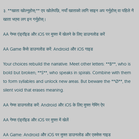
३. **खाता खोल्नुहोस्:** एप खोलेपछि, नयाँ खाताको लागि साइन अप गर्नुहोस् वा पहिले नै
खाता भएमा लग इन गर्नुहोस्।
AA गेम्स एंड्रॉइड और iOS पर मुफ्त में खेलने के लिए डाउनलोड करें
AA Game कैसे डाउनलोड करें: Android और iOS गाइड
Your choices rebuild the narrative. Meet other letters: **B**, who is
bold but broken; **S**, who speaks in spirals. Combine with them
to form syllables and unlock new areas. But beware the **Ø**, the
silent void that erases meaning.
AA गेम्स डाउनलोड करें: Android और iOS के लिए मुफ्त गेमिंग ऐप
AA गेम्स एंड्रॉइड और iOS पर मुफ्त में खेलें
AA Game: Android और iOS पर मुफ्त डाउनलोड और एक्सेस गाइड