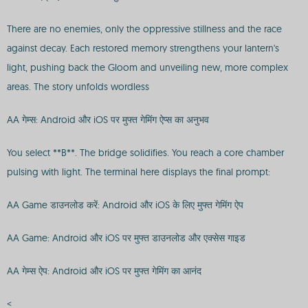
There are no enemies, only the oppressive stillness and the race
against decay. Each restored memory strengthens your lantern's
light, pushing back the Gloom and unveiling new, more complex
areas. The story unfolds wordless
AA गेम्स: Android और iOS पर मुफ्त गेमिंग ऐप्स का अनुभव
You select **B**. The bridge solidifies. You reach a core chamber
pulsing with light. The terminal here displays the final prompt:
AA Game डाउनलोड करें: Android और iOS के लिए मुफ्त गेमिंग ऐप
AA Game: Android और iOS पर मुफ्त डाउनलोड और एक्सेस गाइड
AA गेम्स ऐप: Android और iOS पर मुफ्त गेमिंग का आनंद
<