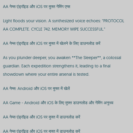
AA गेम्स एंड्रॉइड और iOS पर मुफ्त गेमिंग एप्स
Light floods your vision. A synthesized voice echoes: "PROTOCOL
AA COMPLETE. CYCLE 742. MEMORY WIPE SUCCESSFUL."
AA गेम्स एंड्रॉइड और iOS पर मुफ्त में खेलने के लिए डाउनलोड करें
As you plunder deeper, you awaken **The Sleeper**, a colossal
guardian. Each expedition strengthens it, leading to a final
showdown where your entire arsenal is tested.
AA गेम्स: Android और iOS पर मुफ्त में खेलें
AA Game - Android और iOS के लिए मुफ्त डाउनलोड और गेमिंग अनुभव
AA गेम्स एंड्रॉइड और iOS पर मुफ्त में डाउनलोड करें
AA गेम्स एंड्रॉइड और iOS पर मुफ्त में डाउनलोड करें