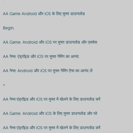
AA Game Android और iOS के लिए मुफ्त डाउनलोड
Begin.
AA Game: Android और iOS पर मुफ्त डाउनलोड और एक्सेस
AA गेम्स: एंड्रॉइड और iOS पर मुफ्त गेमिंग का आनंद
AA गेम्स: Android और iOS पर मुफ्त गेमिंग ऐप्स का आनंद लें
<
AA गेम्स एंड्रॉइड और iOS पर मुफ्त में खेलने के लिए डाउनलोड करें
AA Game: Android और iOS के लिए मुफ्त डाउनलोड और प्ले
AA गेम्स एंड्रॉइड और iOS पर मुफ्त में खेलने के लिए डाउनलोड करें