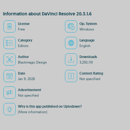
Information about DaVinci Resolve 20.3.1.6
License
Op. System
Free
Windows
Category
Language
Editors
English
Author
Downloads
Blackmagic Design
3,250,119
Date
Content Rating
Jan 9, 2026
Not specified
Advertisement
Not specified
Why is this app published on Uptodown?
(More information)