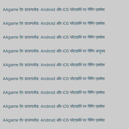
AAgame ऐप डाउनलोड: Android और iOS प्लेटफ़ॉर्म पर गेमिंग एक्सेस
AAgame ऐप डाउनलोड: Android और iOS प्लेटफ़ॉर्म पर गेमिंग एक्सेस
AAgame ऐप डाउनलोड: Android और iOS प्लेटफ़ॉर्म पर गेमिंग एक्सेस
AAgame ऐप डाउनलोड: Android और iOS प्लेटफ़ॉर्म पर गेमिंग अनुभव
AAgame ऐप डाउनलोड: Android और iOS प्लेटफ़ॉर्म पर गेमिंग एक्सेस
AAgame ऐप डाउनलोड: Android और iOS प्लेटफ़ॉर्म पर गेमिंग एक्सेस
AAgame ऐप डाउनलोड: Android और iOS प्लेटफ़ॉर्म पर गेमिंग एक्सेस
AAgame ऐप डाउनलोड: Android और iOS प्लेटफ़ॉर्म पर गेमिंग एक्सेस
AAgame ऐप डाउनलोड: Android और iOS प्लेटफ़ॉर्म पर गेमिंग एक्सेस