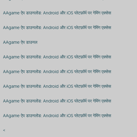
AAgame ऐप डाउनलोड: Android और iOS प्लेटफ़ॉर्म पर गेमिंग एक्सेस
AAgame ऐप डाउनलोड: Android और iOS प्लेटफ़ॉर्म पर गेमिंग एक्सेस
AAgame ऐप डाउनल
AAgame ऐप डाउनलोड: Android और iOS प्लेटफ़ॉर्म पर गेमिंग एक्सेस
AAgame ऐप डाउनलोड: Android और iOS प्लेटफ़ॉर्म पर गेमिंग एक्सेस
AAgame ऐप डाउनलोड: Android और iOS प्लेटफ़ॉर्म पर गेमिंग एक्सेस
AAgame ऐप डाउनलोड: Android और iOS प्लेटफ़ॉर्म पर गेमिंग एक्सेस
AAgame ऐप डाउनलोड: Android और iOS प्लेटफ़ॉर्म पर गेमिंग एक्सेस
<