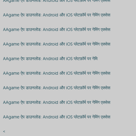
AAgame ऐप डाउनलोड: Android और iOS प्लेटफ़ॉर्म पर गेमिंग एक्सेस
AAgame ऐप डाउनलोड: Android और iOS प्लेटफ़ॉर्म पर गेमिंग एक्सेस
AAgame ऐप डाउनलोड: Android और iOS प्लेटफ़ॉर्म पर गेमिंग एक्सेस
AAgame ऐप डाउनलोड: Android और iOS प्लेटफ़ॉर्म पर गेमिंग एक्सेस
AAgame ऐप डाउनलोड: Android और iOS प्लेटफ़ॉर्म पर गेमि
AAgame ऐप डाउनलोड: Android और iOS प्लेटफ़ॉर्म पर गेमिंग एक्सेस
AAgame ऐप डाउनलोड: Android और iOS प्लेटफ़ॉर्म पर गेमिंग एक्सेस
AAgame ऐप डाउनलोड: Android और iOS प्लेटफ़ॉर्म पर गेमिंग एक्सेस
AAgame ऐप डाउनलोड: Android और iOS प्लेटफ़ॉर्म पर गेमिंग एक्सेस
<