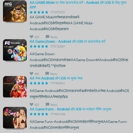
AA.GAME:Mobi पर गेम्स डाउनलोड करें - Android और iOS के लिए मुफ्त
APP
1770573757
AA.GAME:Mobiपरगेम्सडाउनलोडकरें-
AndroidऔरiOSकेलिएएक्सेसAA.GAME:Mobi-
AndroidऔरiOSकेलिएआसान
462
Reply
AA Game:Down - Android और iOS पर डाउनलोड करें
1770722657
AAGame:Down-
AndroidऔरiOSपरडाउनलोडकAAGame:DownकाAndroidऔरiOSऐपडा
उनलोडकैसेकरें3.**इंस्टॉलक
966
Reply
AA गेम्स Android और iOS पर मुफ्त गेम्स
1771352604
AAGame:AndroidऔरiOSपरडाउनलोडऔरप्लेकरेंAAगेम्स:AndroidऔरiOS
परमुफ्तगेमिंगऐपAAगेम्सएंड्रॉइड
820
Reply
AA Game:Funn - Android और iOS पर मज़ेदार गेमिंग अनुभव
1771640458
AAGame:Funn-AndroidऔरiOSपरमज़ेदारगेमिंगअनुभवAAGame:Funn-
AndroidऔरiOSपरमज़ेदारगेमिंगअनुभव