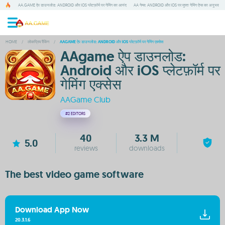
AA.GAME ऐप डाउनलोड: ANDROID और IOS प्लेटफ़ॉर्म पर गेमिंग का आनंद
AA गेम्स: ANDROID और IOS पर मुफ्त गेमिंग ऐप्स का अनुभव
HOME
/
लोकप्रिय रैंकिंग
/
AAGAME ऐप डाउनलोड: ANDROID और IOS प्लेटफ़ॉर्म पर गेमिंग एक्सेस
AAgame ऐप डाउनलोड:
Android और iOS प्लेटफ़ॉर्म पर
गेमिंग एक्सेस
AAGame Club
#2
EDITORS
40
3.3 M
5.0
reviews
downloads
The best video game software
Download App Now
20.3.1.6