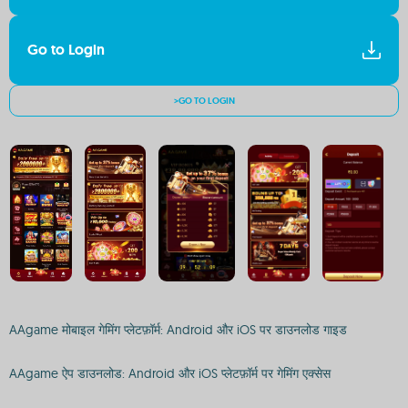
Go to Login
>GO TO LOGIN
AAgame मोबाइल गेमिंग प्लेटफ़ॉर्म: Android और iOS पर डाउनलोड गाइड
AAgame ऐप डाउनलोड: Android और iOS प्लेटफ़ॉर्म पर गेमिंग एक्सेस