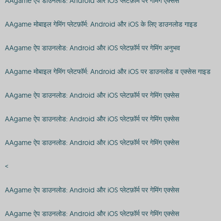
AAgame ऐप डाउनलोड: Android और iOS प्लेटफ़ॉर्म पर गेमिंग एक्सेस
AAgame मोबाइल गेमिंग प्लेटफ़ॉर्म: Android और iOS के लिए डाउनलोड गाइड
AAgame ऐप डाउनलोड: Android और iOS प्लेटफ़ॉर्म पर गेमिंग अनुभव
AAgame मोबाइल गेमिंग प्लेटफॉर्म: Android और iOS पर डाउनलोड व एक्सेस गाइड
AAgame ऐप डाउनलोड: Android और iOS प्लेटफ़ॉर्म पर गेमिंग एक्सेस
AAgame ऐप डाउनलोड: Android और iOS प्लेटफ़ॉर्म पर गेमिंग एक्सेस
AAgame ऐप डाउनलोड: Android और iOS प्लेटफ़ॉर्म पर गेमिंग एक्सेस
<
AAgame ऐप डाउनलोड: Android और iOS प्लेटफ़ॉर्म पर गेमिंग एक्सेस
AAgame ऐप डाउनलोड: Android और iOS प्लेटफ़ॉर्म पर गेमिंग एक्सेस