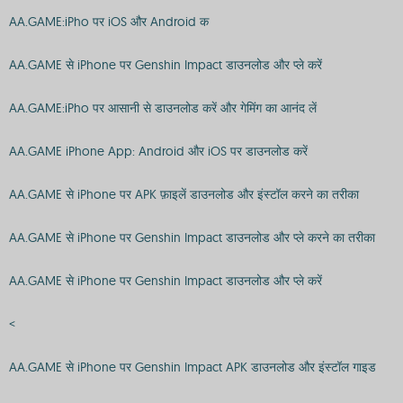
AA.GAME:iPho पर iOS और Android क
AA.GAME से iPhone पर Genshin Impact डाउनलोड और प्ले करें
AA.GAME:iPho पर आसानी से डाउनलोड करें और गेमिंग का आनंद लें
AA.GAME iPhone App: Android और iOS पर डाउनलोड करें
AA.GAME से iPhone पर APK फ़ाइलें डाउनलोड और इंस्टॉल करने का तरीका
AA.GAME से iPhone पर Genshin Impact डाउनलोड और प्ले करने का तरीका
AA.GAME से iPhone पर Genshin Impact डाउनलोड और प्ले करें
<
AA.GAME से iPhone पर Genshin Impact APK डाउनलोड और इंस्टॉल गाइड