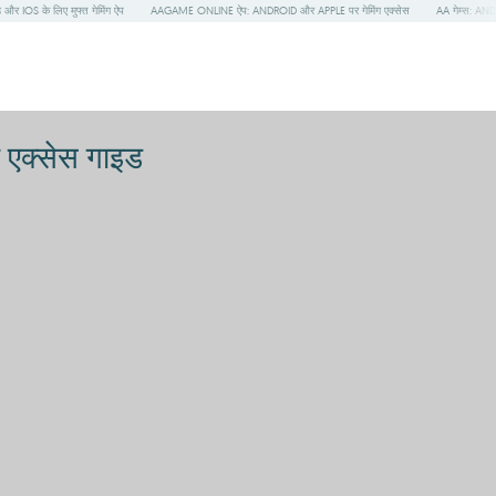
 और IOS के लिए मुफ्त गेमिंग ऐप
AAGAME ONLINE ऐप: ANDROID और APPLE पर गेमिंग एक्सेस
AA गेम्स: AND
क्सेस गाइड