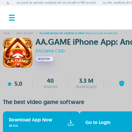
AA.GAME ऐप डाउनलोड: ANDROID और IOS प्लेटफ़ॉर्म पर गेमिंग का आनंद
AA गेम्स: ANDROID और IOS
HOME
/
सहायता और सहायता
/
AA.GAME IPHONE APP: ANDROID और APPLE डिवाइस पर डाउनलोड और एक्सेस गाइड
AA.GAME iPhone App: Andro
AAGame Club
#2
EDITORS
40
3.3 M
5.0
reviews
downloads
The best video game software
Download App Now
Go to Login
20.3.1.6