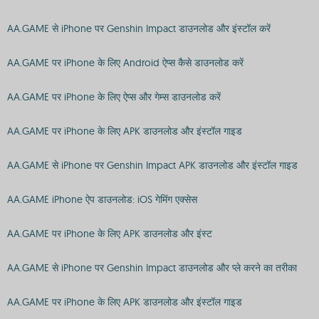
AA.GAME से iPhone पर Genshin Impact डाउनलोड और इंस्टॉल करें
AA.GAME पर iPhone के लिए Android ऐप्स कैसे डाउनलोड करें
AA.GAME पर iPhone के लिए ऐप्स और गेम्स डाउनलोड करें
AA.GAME पर iPhone के लिए APK डाउनलोड और इंस्टॉल गाइड
AA.GAME से iPhone पर Genshin Impact APK डाउनलोड और इंस्टॉल गाइड
AA.GAME iPhone ऐप डाउनलोड: iOS गेमिंग एक्सेस
AA.GAME पर iPhone के लिए APK डाउनलोड और इंस्ट
AA.GAME से iPhone पर Genshin Impact डाउनलोड और प्ले करने का तरीका
AA.GAME पर iPhone के लिए APK डाउनलोड और इंस्टॉल गाइड