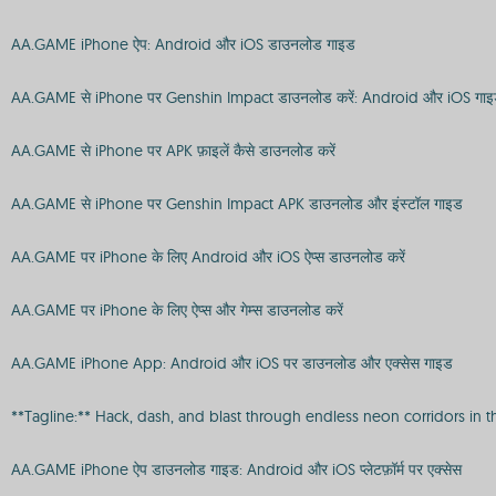
AA.GAME iPhone ऐप: Android और iOS डाउनलोड गाइड
AA.GAME से iPhone पर Genshin Impact डाउनलोड करें: Android और iOS गा
AA.GAME से iPhone पर APK फ़ाइलें कैसे डाउनलोड करें
AA.GAME से iPhone पर Genshin Impact APK डाउनलोड और इंस्टॉल गाइड
AA.GAME पर iPhone के लिए Android और iOS ऐप्स डाउनलोड करें
AA.GAME पर iPhone के लिए ऐप्स और गेम्स डाउनलोड करें
AA.GAME iPhone App: Android और iOS पर डाउनलोड और एक्सेस गाइड
**Tagline:** Hack, dash, and blast through endless neon corridors in 
AA.GAME iPhone ऐप डाउनलोड गाइड: Android और iOS प्लेटफ़ॉर्म पर एक्सेस