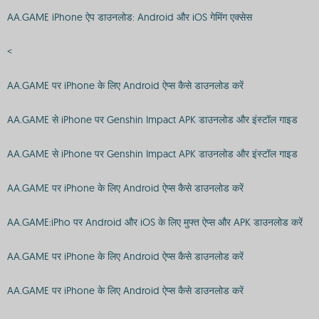
AA.GAME iPhone ऐप डाउनलोड: Android और iOS गेमिंग एक्सेस
<
AA.GAME पर iPhone के लिए Android ऐप्स कैसे डाउनलोड करें
AA.GAME से iPhone पर Genshin Impact APK डाउनलोड और इंस्टॉल गाइड
AA.GAME से iPhone पर Genshin Impact APK डाउनलोड और इंस्टॉल गाइड
AA.GAME पर iPhone के लिए Android ऐप्स कैसे डाउनलोड करें
AA.GAME:iPho पर Android और iOS के लिए मुफ्त ऐप्स और APK डाउनलोड करें
AA.GAME पर iPhone के लिए Android ऐप्स कैसे डाउनलोड करें
AA.GAME पर iPhone के लिए Android ऐप्स कैसे डाउनलोड करें