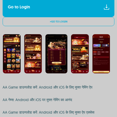
Go to Login
>GO TO LOGIN
AA Game डाउनलोड करें: Android और iOS के लिए मुफ्त गेमिंग ऐप
AA गेम्स: Android और iOS पर मुफ्त गेमिंग का आनंद
AA Game डाउनलोड करें: Android और iOS के लिए मुफ्त ऐप एक्सेस