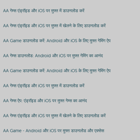
AA गेम्स एंड्रॉइड और iOS पर मुफ्त में डाउनलोड करें
AA गेम्स एंड्रॉइड और iOS पर मुफ्त में खेलने के लिए डाउनलोड करें
AA Game डाउनलोड करें: Android और iOS के लिए मुफ्त गेमिंग ऐप
AA गेम्स डाउनलोड: Android और iOS पर मुफ्त गेमिंग का आनंद
AA Game डाउनलोड करें: Android और iOS के लिए मुफ्त गेमिंग ऐप
AA गेम्स एंड्रॉइड और iOS पर मुफ्त में डाउनलोड करें
AA गेम्स ऐप: एंड्रॉइड और iOS पर मुफ्त गेम्स का आनंद
AA गेम्स एंड्रॉइड और iOS पर मुफ्त में खेलने के लिए डाउनलोड करें
AA Game - Android और iOS पर मुफ्त डाउनलोड और एक्सेस