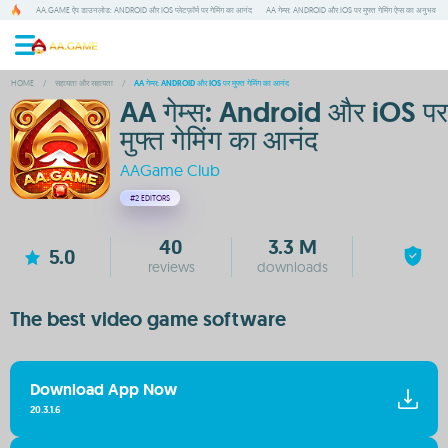
AA.GAME ऐप डाउनलोड: ANDROID और IOS प्लेटफ़ॉर्म पर गेमिंग का आनंद
AA गेम्स: ANDROID और IOS पर मुफ्त गेमिंग ऐप्स का अनुभव
HOME
/
सहायता और सहायता
/
AA गेम्स: ANDROID और IOS पर मुफ्त गेमिंग का आनंद
AA गेम्स: Android और iOS पर
मुफ्त गेमिंग का आनंद
AAGame Club
#2
EDITORS
40
3.3 M
5.0
reviews
downloads
The best video game software
Download App Now
20.3.1.6