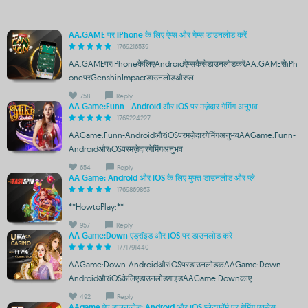
AA.GAME पर iPhone के लिए ऐप्स और गेम्स डाउनलोड करें
1769216539
AA.GAMEपरiPhoneकेलिएAndroidऐप्सकैसेडाउनलोडकरेंAA.GAMEसेiPh
oneपरGenshinImpactडाउनलोडऔरप्ल
758
Reply
AA Game:Funn - Android और iOS पर मज़ेदार गेमिंग अनुभव
1769224227
AAGame:Funn-AndroidऔरiOSपरमज़ेदारगेमिंगअनुभवAAGame:Funn-
AndroidऔरiOSपरमज़ेदारगेमिंगअनुभव
654
Reply
AA Game: Android और iOS के लिए मुफ्त डाउनलोड और प्ले
1769869863
**HowtoPlay:**
957
Reply
AA Game:Down एंड्रॉइड और iOS पर डाउनलोड करें
1771791440
AAGame:Down-AndroidऔरiOSपरडाउनलोडकAAGame:Down-
AndroidऔरiOSकेलिएडाउनलोडगाइडAAGame:Downकाए
492
Reply
AAgame ऐप डाउनलोड: Android और iOS प्लेटफ़ॉर्म पर गेमिंग एक्सेस