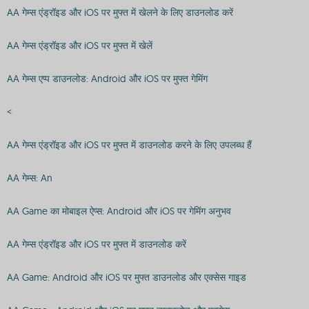
AA गेम्स एंड्रॉइड और iOS पर मुफ्त में खेलने के लिए डाउनलोड करें
AA गेम्स एंड्रॉइड और iOS पर मुफ्त में खेलें
AA गेम्स एप्प डाउनलोड: Android और iOS पर मुफ्त गेमिंग
<
AA गेम्स एंड्रॉइड और iOS पर मुफ्त में डाउनलोड करने के लिए उपलब्ध हैं
AA गेम्स: An
AA Game का मोबाइल ऐप्स: Android और iOS पर गेमिंग अनुभव
AA गेम्स एंड्रॉइड और iOS पर मुफ्त में डाउनलोड करें
AA Game: Android और iOS पर मुफ्त डाउनलोड और एक्सेस गाइड