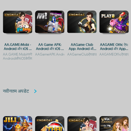
AA.GAME:Mobi -
AA Game APK:
AAGame Club
AAGAME Offic ऐप:
Android और iOS के
Android और iOS के
App: Android और
Android और Apple
लिए ऐप डाउनलोड गाइड
लिए मुफ्त डाउनलोड
iOS पर डाउनलोड करें
के लिए डाउनलोड गाइड
AA.GAME:Mobiपरगेमिंगएक्सेसकरें-
AAGameAPK:AndroidऔरiOSकेलिएडाउनलोडगाइडAAGameAPK:And
AAGameClubऐपडाउनलोड:AndroidऔरiOSप्लेटफ
AAGAMEOfficऐपडाउनल
AndroidऔरiOSकेलिएऐपडाउनलोडAA.GAME:MobiपरAndroidऔरiOSकेलिए
नवीनतम अपडेट