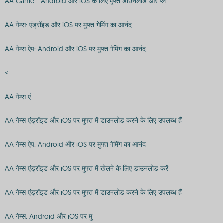
AA Game - Android और iOS के लिए मुफ्त डाउनलोड और प्ले
AA गेम्स: एंड्रॉइड और iOS पर मुफ्त गेमिंग का आनंद
AA गेम्स ऐप: Android और iOS पर मुफ्त गेमिंग का आनंद
<
AA गेम्स एं
AA गेम्स एंड्रॉइड और iOS पर मुफ्त में डाउनलोड करने के लिए उपलब्ध हैं
AA गेम्स ऐप: Android और iOS पर मुफ्त गेमिंग का आनंद
AA गेम्स एंड्रॉइड और iOS पर मुफ्त में खेलने के लिए डाउनलोड करें
AA गेम्स एंड्रॉइड और iOS पर मुफ्त में डाउनलोड करने के लिए उपलब्ध हैं
AA गेम्स: Android और iOS पर मु