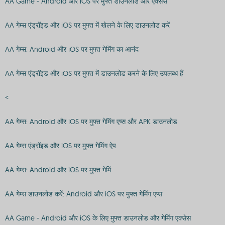
AA Game - Android और iOS पर मुफ्त डाउनलोड और एक्सेस
AA गेम्स एंड्रॉइड और iOS पर मुफ्त में खेलने के लिए डाउनलोड करें
AA गेम्स: Android और iOS पर मुफ्त गेमिंग का आनंद
AA गेम्स एंड्रॉइड और iOS पर मुफ्त में डाउनलोड करने के लिए उपलब्ध हैं
<
AA गेम्स: Android और iOS पर मुफ्त गेमिंग एप्स और APK डाउनलोड
AA गेम्स एंड्रॉइड और iOS पर मुफ्त गेमिंग ऐप
AA गेम्स: Android और iOS पर मुफ्त गेमिं
AA गेम्स डाउनलोड करें: Android और iOS पर मुफ्त गेमिंग एप्स
AA Game - Android और iOS के लिए मुफ्त डाउनलोड और गेमिंग एक्सेस