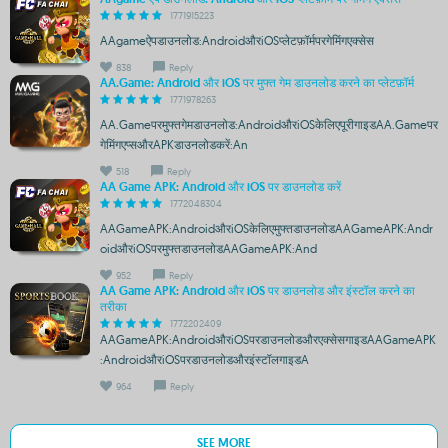
1771915223
AAgameऐपडाउनलोड:AndroidऔरiOSप्लेटफ़ॉर्मपरगेमिंगएक्सेस
838
Reply
AA.Game: Android और iOS पर मुफ्त गेम डाउनलोड करने का प्लेटफ़ॉर्म
1771978263
AA.Gameपरमुफ्तगेमडाउनलोड:AndroidऔरiOSकेलिएपूरीगाइडAA.Gameपर
गेमिंगएप्सऔरAPKडाउनलोडकरें:An
518
Reply
AA Game APK: Android और iOS पर डाउनलोड करें
1772048304
AAGameAPK:AndroidऔरiOSकेलिएमुफ्तडाउनलोडAAGameAPK:Andr
oidऔरiOSपरमुफ्तडाउनलोडAAGameAPK:And
952
Reply
AA Game APK: Android और iOS पर डाउनलोड और इंस्टॉल करने का
तरीका
1772202409
AAGameAPK:AndroidऔरiOSपरडाउनलोडऔरएक्सेसगाइडAAGameAPK
:AndroidऔरiOSपरडाउनलोडऔरइंस्टॉलगाइडA
964
Reply
SEE MORE