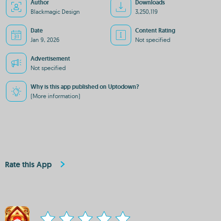
Author
Downloads
Blackmagic Design
3,250,119
Date
Content Rating
Jan 9, 2026
Not specified
Advertisement
Not specified
Why is this app published on Uptodown?
(More information)
Rate this App