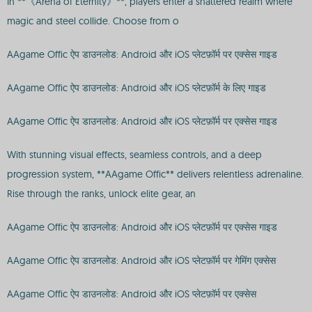
In **《Arena of Eternity》**, players enter a shattered realm where
magic and steel collide. Choose from o
AAgame Offic ऐप डाउनलोड: Android और iOS प्लेटफ़ॉर्म पर एक्सेस गाइड
AAgame Offic ऐप डाउनलोड: Android और iOS प्लेटफ़ॉर्म के लिए गाइड
AAgame Offic ऐप डाउनलोड: Android और iOS प्लेटफ़ॉर्म पर एक्सेस गाइड
With stunning visual effects, seamless controls, and a deep
progression system, **AAgame Offic** delivers relentless adrenaline.
Rise through the ranks, unlock elite gear, an
AAgame Offic ऐप डाउनलोड: Android और iOS प्लेटफ़ॉर्म पर एक्सेस गाइड
AAgame Offic ऐप डाउनलोड: Android और iOS प्लेटफ़ॉर्म पर गेमिंग एक्सेस
AAgame Offic ऐप डाउनलोड: Android और iOS प्लेटफ़ॉर्म पर एक्सेस