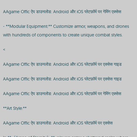
AAgame Offic ऐप डाउनलोड: Android और iOS प्लेटफ़ॉर्म पर गेमिंग एक्सेस
- **Modular Equipment:** Customize armor, weapons, and drones
with hundreds of components to create unique combat styles.
<
AAgame Offic ऐप डाउनलोड: Android और iOS प्लेटफ़ॉर्म पर एक्सेस गाइड
AAgame Offic ऐप डाउनलोड: Android और iOS प्लेटफ़ॉर्म पर एक्सेस गाइड
AAgame Offic ऐप डाउनलोड: Android और iOS प्लेटफ़ॉर्म पर गेमिंग एक्सेस
**Art Style:**
AAgame Offic ऐप डाउनलोड: Android और iOS प्लेटफ़ॉर्म पर एक्सेस