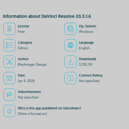
Information about DaVinci Resolve 20.3.1.6
License
Op. System
Free
Windows
Category
Language
Editors
English
Author
Downloads
Blackmagic Design
3,250,119
Date
Content Rating
Jan 9, 2026
Not specified
Advertisement
Not specified
Why is this app published on Uptodown?
(More information)