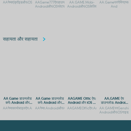
ऐप्स
और iOS प्लेटफॉर्म पर
Android और iOS के
और iOS प्लेटफ़ॉर्म पर
AAगेम्सएंड्रॉइडऔरiOSपरमुफ्तगेमिंगऐपAAगेम्सएंड्रॉइडऔरiOSपरमुफ्तमेंखेलनेकेलिएडाउनलोडकरेंAA
AAGame777ऐपडाउनलोड-
AA.GAME:Mobi-
AA.Gameपरगेमिंगएप्सऔ
एक्सेस
लिए APP और APK
गेमिंग अनुभव
AndroidऔरiOSप्लेटफॉर्मपरएक्सेसAAGame777:AndroidऔरiOSपरडा
AndroidऔरiOSकेलिएआसानएक्सेसऔरडाउनलोड
And
सहायता और सहायता
AA Game डाउनलोड
AA Game डाउनलोड
AAGAME Offic ऐप:
AA.GAME ऐप
करें: Android और
करें: Android और
Android और iOS पर
डाउनलोड: Android
iOS के लिए मुफ्त गेमिंग
iOS के लिए मुफ्त गेमिंग
डाउनलोड करें
और iOS प्लेटफ़ॉर्म पर
AAगेम्सकामोबाइलऐप:AndroidऔरiOSपरडाउनलोडकरेंAAगेम्सऐप:AndroidऔरiOSपरमुफ्तगेमिंगका
AAगेम्स:AndroidऔरiOSपरमुफ्तगेमिंगकाआनंदAAगेम्स:AndroidऔरiOSपरमुफ
AAGAMEOfficऐप:AndroidऔरAppleपरमुफ्तडा
AA.GAMEपरGenshinI
ऐप
ऐप
एक्सेस गाइड
AndroidऔरiOSगाइड