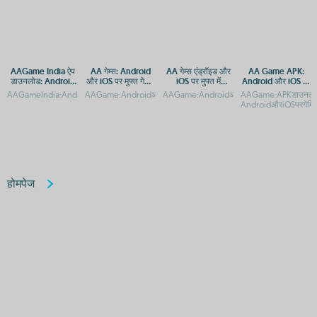
AAGame India ऐप
AA गेम्स: Android
AA गेम्स एंड्रॉइड और
AA Game APK:
डाउनलोड: Android
और iOS पर मुफ्त गेमिंग
iOS पर मुफ्त में
Android और iOS पर
और iOS प्लेटफॉर्म पर
का आनंद
डाउनलोड करें
डाउनलोड करें
AAGameIndia:AndroidऔरiOSपरडाउनलोडकरेंऔरऐपसेकनेक्टकरेंAAGameIndiaऐप:Android
AAGame:AndroidऔरiOSपरमुफ्तडाउनलोडऔरएक्सेसगाइडAAगेम्सडाउनलोड
AAGame:AndroidऔरiOSपरमुफ्तडाउनलोडऔरएक्से
AAGame:APKडाउनलो
एक्सेस
AndroidऔरiOSपरगेम
होमपेज