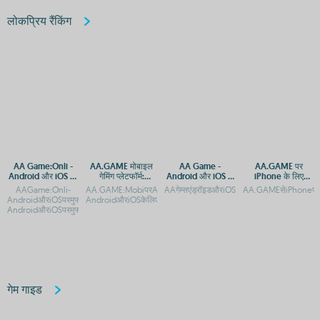
लोकप्रिय रैंकिंग
AA Game:Onli -
AA.GAME मोबाइल
AA Game -
AA.GAME पर
Android और iOS पर
गेमिंग प्लेटफॉर्म:
Android और iOS के
iPhone के लिए
मुफ्त गेमिंग एप
Android और iOS पर
लिए मुफ्त डाउनलोड
Android ऐप्स कैसे
AAGame:Onli-
AA.GAME:MobiपरAndroidऔरiOSकेलिएमोबाइलगेम्सडाउनलोडकरेंAA.
AAगेम्सएंड्रॉइडऔरiOSपरमुफ्तमेंखेलनेकेलिएडाउनलो
AA.GAMEसेiPhoneपर
एक्सेस गाइड
और प्ले
डाउनलोड करें
AndroidऔरiOSपरमुफ्तगेमिंगएपAAGame:Onli-
AndroidऔरiOSकेलिएऐपडाउ
AndroidऔरiOSपरमुफ्तगेमिंगएपAAGame:Onl
गेम गाइड