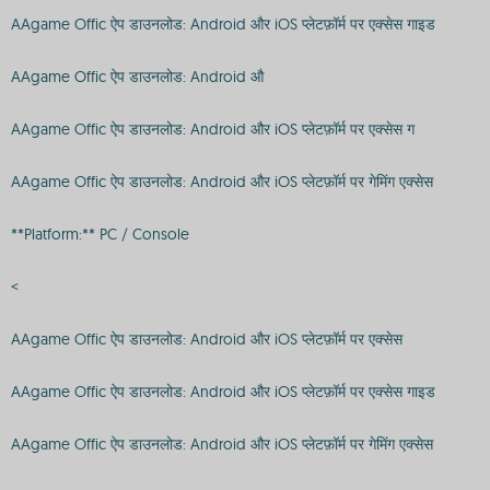
AAgame Offic ऐप डाउनलोड: Android और iOS प्लेटफ़ॉर्म पर एक्सेस गाइड
AAgame Offic ऐप डाउनलोड: Android औ
AAgame Offic ऐप डाउनलोड: Android और iOS प्लेटफ़ॉर्म पर एक्सेस ग
AAgame Offic ऐप डाउनलोड: Android और iOS प्लेटफ़ॉर्म पर गेमिंग एक्सेस
**Platform:** PC / Console
<
AAgame Offic ऐप डाउनलोड: Android और iOS प्लेटफ़ॉर्म पर एक्सेस
AAgame Offic ऐप डाउनलोड: Android और iOS प्लेटफ़ॉर्म पर एक्सेस गाइड
AAgame Offic ऐप डाउनलोड: Android और iOS प्लेटफ़ॉर्म पर गेमिंग एक्सेस