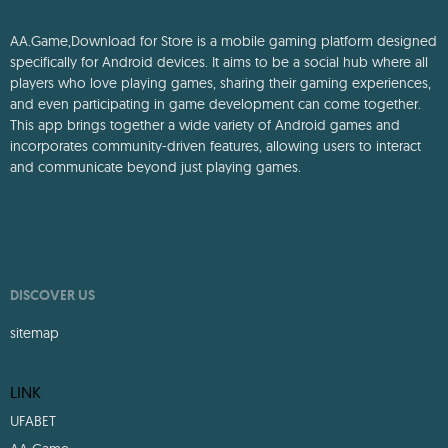
AA.Game,Download for Store is a mobile gaming platform designed
specifically for Android devices. It aims to be a social hub where all
players who love playing games, sharing their gaming experiences,
and even participating in game development can come together.
This app brings together a wide variety of Android games and
incorporates community-driven features, allowing users to interact
and communicate beyond just playing games.
DISCOVER US
sitemap
LINK
UFABET