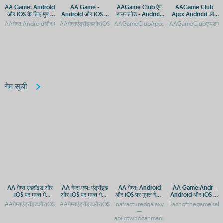
AA Game: Android
AA Game -
AAGame Club ऐप
AAGame Club
और iOS के लिए मुफ्त
Android और iOS के
डाउनलोड - Android
App: Android और
डाउनलोड और एक्सेस
लिए मुफ्त डाउनलोड
और iOS प्लेटफ़ॉर्म पर
iOS पर डाउनलोड करें
AAगेम्स:AndroidऔरiOSपरमुफ्तगेमिंगकाआनAAगेम्स:AndroidऔरiOSपरमुफ्तगेमिंगएप्सAAगेम्सडाउन
AAगेम्सएंड्रॉइडऔरiOSपरमुफ्तमेंडाउनलोडकरेंAAगेम्सडाउनलोडकरें:Android
AAGameClubApp:AndroidऔरiOSपरडाउनलोड
AAGameClubएप्पडाउन
गाइड
एक्सेस
गेम सूची
AA गेम्स एंड्रॉइड और
AA गेम्स एप्प: एंड्रॉइड
AA गेम्स: Android
AA Game:Andr -
iOS पर मुफ्त में
और iOS पर मुफ्त गेमिंग
और iOS पर मुफ्त गेमिंग
Android और iOS पर
डाउनलोड करें
का आनंद
एप्स
डाउनलोड करने का
AAगेम्सएंड्रॉइडऔरiOSपरमुफ्तमेंडाउनलोडकरेंAAगेम्सएंड्रॉइडऔरiOSपरमुफ्तमेंडाउनलोडकरेंAAगेम्
AAगेम्सएंड्रॉइडऔरiOSपरमुफ्तमेंडाउनलोडकरें**HowtoPlay**
Inafracturedgalaxy,youareaVoidwalker
Eachofthegame'sabs
तरीका
—
apilotwhocanmanipulaterealityitselfthr