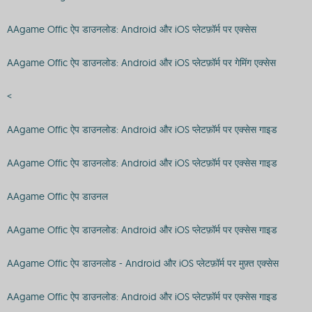
AAgame Offic ऐप डाउनलोड: Android और iOS प्लेटफ़ॉर्म पर एक्सेस
AAgame Offic ऐप डाउनलोड: Android और iOS प्लेटफ़ॉर्म पर गेमिंग एक्सेस
<
AAgame Offic ऐप डाउनलोड: Android और iOS प्लेटफ़ॉर्म पर एक्सेस गाइड
AAgame Offic ऐप डाउनलोड: Android और iOS प्लेटफ़ॉर्म पर एक्सेस गाइड
AAgame Offic ऐप डाउनल
AAgame Offic ऐप डाउनलोड: Android और iOS प्लेटफ़ॉर्म पर एक्सेस गाइड
AAgame Offic ऐप डाउनलोड - Android और iOS प्लेटफ़ॉर्म पर मुफ़्त एक्सेस
AAgame Offic ऐप डाउनलोड: Android और iOS प्लेटफ़ॉर्म पर एक्सेस गाइड