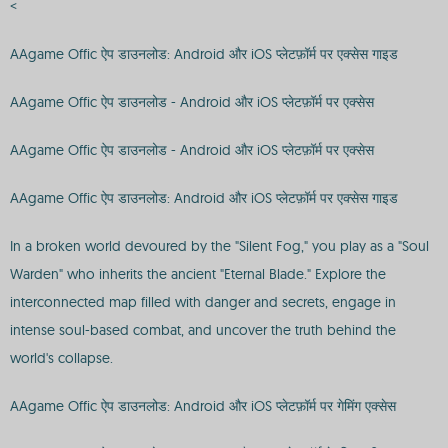
<
AAgame Offic ऐप डाउनलोड: Android और iOS प्लेटफ़ॉर्म पर एक्सेस गाइड
AAgame Offic ऐप डाउनलोड - Android और iOS प्लेटफ़ॉर्म पर एक्सेस
AAgame Offic ऐप डाउनलोड - Android और iOS प्लेटफ़ॉर्म पर एक्सेस
AAgame Offic ऐप डाउनलोड: Android और iOS प्लेटफ़ॉर्म पर एक्सेस गाइड
In a broken world devoured by the "Silent Fog," you play as a "Soul
Warden" who inherits the ancient "Eternal Blade." Explore the
interconnected map filled with danger and secrets, engage in
intense soul-based combat, and uncover the truth behind the
world's collapse.
AAgame Offic ऐप डाउनलोड: Android और iOS प्लेटफ़ॉर्म पर गेमिंग एक्सेस