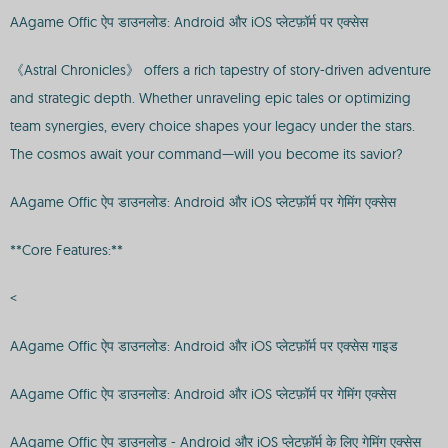
AAgame Offic ऐप डाउनलोड: Android और iOS प्लेटफ़ॉर्म पर एक्सेस
《Astral Chronicles》 offers a rich tapestry of story-driven adventure
and strategic depth. Whether unraveling epic tales or optimizing
team synergies, every choice shapes your legacy under the stars.
The cosmos await your command—will you become its savior?
AAgame Offic ऐप डाउनलोड: Android और iOS प्लेटफ़ॉर्म पर गेमिंग एक्सेस
**Core Features:**
<
AAgame Offic ऐप डाउनलोड: Android और iOS प्लेटफ़ॉर्म पर एक्सेस गाइड
AAgame Offic ऐप डाउनलोड: Android और iOS प्लेटफ़ॉर्म पर गेमिंग एक्सेस
AAgame Offic ऐप डाउनलोड - Android और iOS प्लेटफ़ॉर्म के लिए गेमिंग एक्सेस