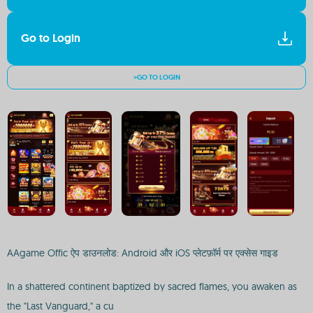
Go to Login
>GO TO LOGIN
AAgame Offic ऐप डाउनलोड: Android और iOS प्लेटफ़ॉर्म पर एक्सेस गाइड
In a shattered continent baptized by sacred flames, you awaken as
the "Last Vanguard," a cu