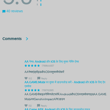
2
1
40 reviews
Comments
AA गेम्स: Android और iOS के लिए मुफ्त गेमिंग ऐप्स
1769644837
AAगेम्सएंड्रॉइडऔरiOSपरमुफ्तमेंप्लेकरें
102
Reply
AA.GAME:Mobi पर मुफ्त में डाउनलोड करें - Android और iOS के लिए ऐप
एक्सेस
1769762665
AA.GAMEमोबाइलगेमिंगप्लेटफॉर्म:AndroidऔरiOSपरएक्सेसगाइडAA.GAME:
MobiपरGenshinImpactAPKडाउन
132
Reply
AA Game APK: Android और iOS के लिए डाउनलोड गाइड