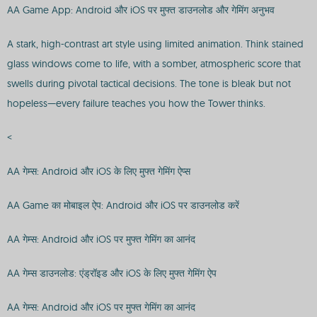
AA Game App: Android और iOS पर मुफ्त डाउनलोड और गेमिंग अनुभव
A stark, high-contrast art style using limited animation. Think stained
glass windows come to life, with a somber, atmospheric score that
swells during pivotal tactical decisions. The tone is bleak but not
hopeless—every failure teaches you how the Tower thinks.
<
AA गेम्स: Android और iOS के लिए मुफ्त गेमिंग ऐप्स
AA Game का मोबाइल ऐप: Android और iOS पर डाउनलोड करें
AA गेम्स: Android और iOS पर मुफ्त गेमिंग का आनंद
AA गेम्स डाउनलोड: एंड्रॉइड और iOS के लिए मुफ्त गेमिंग ऐप
AA गेम्स: Android और iOS पर मुफ्त गेमिंग का आनंद