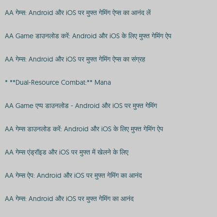
AA गेम्स: Android और iOS पर मुफ्त गेमिंग ऐप्स का आनंद लें
AA Game डाउनलोड करें: Android और iOS के लिए मुफ्त गेमिंग ऐप
AA गेम्स: Android और iOS पर मुफ्त गेमिंग ऐप्स का संग्रह
* **Dual-Resource Combat:** Mana
AA Game एप्प डाउनलोड - Android और iOS पर मुफ्त गेमिंग
AA गेम्स डाउनलोड करें: Android और iOS के लिए मुफ्त गेमिंग ऐप
AA गेम्स एंड्रॉइड और iOS पर मुफ्त में खेलने के लिए
AA गेम्स ऐप: Android और iOS पर मुफ्त गेमिंग का आनंद
AA गेम्स: Android और iOS पर मुफ्त गेमिंग का आनंद