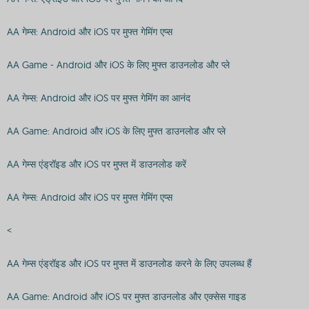
AA गेम्स: Android और iOS पर मुफ्त गेमिंग एप्स
AA Game - Android और iOS के लिए मुफ्त डाउनलोड और प्ले
AA गेम्स: Android और iOS पर मुफ्त गेमिंग का आनंद
AA Game: Android और iOS के लिए मुफ्त डाउनलोड और प्ले
AA गेम्स एंड्रॉइड और iOS पर मुफ्त में डाउनलोड करें
AA गेम्स: Android और iOS पर मुफ्त गेमिंग एप्स
<
AA गेम्स एंड्रॉइड और iOS पर मुफ्त में डाउनलोड करने के लिए उपलब्ध हैं
AA Game: Android और iOS पर मुफ्त डाउनलोड और एक्सेस गाइड