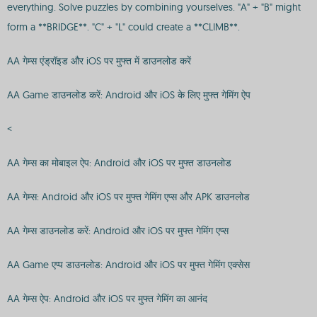
everything. Solve puzzles by combining yourselves. "A" + "B" might
form a **BRIDGE**. "C" + "L" could create a **CLIMB**.
AA गेम्स एंड्रॉइड और iOS पर मुफ्त में डाउनलोड करें
AA Game डाउनलोड करें: Android और iOS के लिए मुफ्त गेमिंग ऐप
<
AA गेम्स का मोबाइल ऐप: Android और iOS पर मुफ्त डाउनलोड
AA गेम्स: Android और iOS पर मुफ्त गेमिंग एप्स और APK डाउनलोड
AA गेम्स डाउनलोड करें: Android और iOS पर मुफ्त गेमिंग एप्स
AA Game एप्प डाउनलोड: Android और iOS पर मुफ्त गेमिंग एक्सेस
AA गेम्स ऐप: Android और iOS पर मुफ्त गेमिंग का आनंद