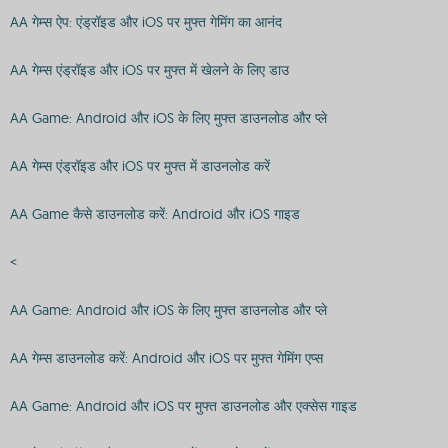
AA गेम्स ऐप: एंड्रॉइड और iOS पर मुफ्त गेमिंग का आनंद
AA गेम्स एंड्रॉइड और iOS पर मुफ्त में खेलने के लिए डाउ
AA Game: Android और iOS के लिए मुफ्त डाउनलोड और प्ले
AA गेम्स एंड्रॉइड और iOS पर मुफ्त में डाउनलोड करें
AA Game कैसे डाउनलोड करें: Android और iOS गाइड
<
AA Game: Android और iOS के लिए मुफ्त डाउनलोड और प्ले
AA गेम्स डाउनलोड करें: Android और iOS पर मुफ्त गेमिंग एप्स
AA Game: Android और iOS पर मुफ्त डाउनलोड और एक्सेस गाइड