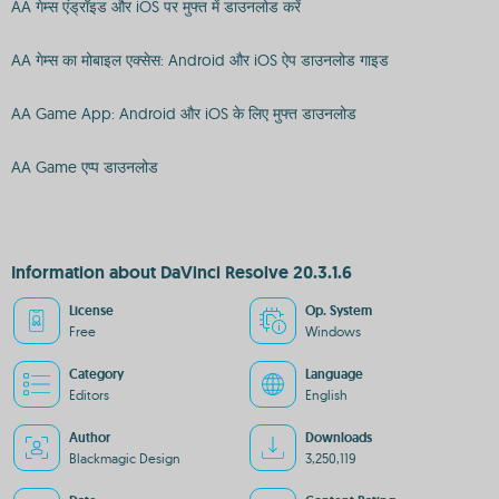
AA गेम्स एंड्रॉइड और iOS पर मुफ्त में डाउनलोड करें
AA गेम्स का मोबाइल एक्सेस: Android और iOS ऐप डाउनलोड गाइड
AA Game App: Android और iOS के लिए मुफ्त डाउनलोड
AA Game एप्प डाउनलोड
Information about DaVinci Resolve 20.3.1.6
License
Op. System
Free
Windows
Category
Language
Editors
English
Author
Downloads
Blackmagic Design
3,250,119