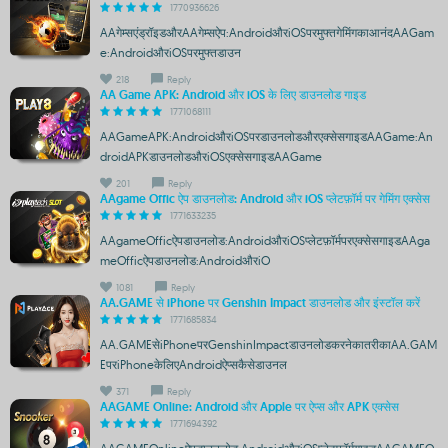
1770936626
AAगेम्सएंड्रॉइडऔरAAगेम्सऐप:AndroidऔरiOSपरमुफ्तगेमिंगकाआनंदAAGam
e:AndroidऔरiOSपरमुफ्तडाउन
218
Reply
AA Game APK: Android और iOS के लिए डाउनलोड गाइड
1771068111
AAGameAPK:AndroidऔरiOSपरडाउनलोडऔरएक्सेसगाइडAAGame:An
droidAPKडाउनलोडऔरiOSएक्सेसगाइडAAGame
201
Reply
AAgame Offic ऐप डाउनलोड: Android और iOS प्लेटफ़ॉर्म पर गेमिंग एक्सेस
1771633235
AAgameOfficऐपडाउनलोड:AndroidऔरiOSप्लेटफ़ॉर्मपरएक्सेसगाइडAAga
meOfficऐपडाउनलोड:AndroidऔरiO
1081
Reply
AA.GAME से iPhone पर Genshin Impact डाउनलोड और इंस्टॉल करें
1771685834
AA.GAMEसेiPhoneपरGenshinImpactडाउनलोडकरनेकातरीकाAA.GAM
EपरiPhoneकेलिएAndroidऐप्सकैसेडाउनल
371
Reply
AAGAME Online: Android और Apple पर ऐप्स और APK एक्सेस
1771694392