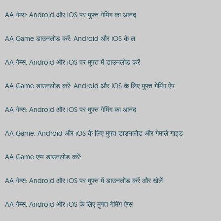
AA गेम्स: Android और iOS पर मुफ्त गेमिंग का आनंद
AA Game डाउनलोड करें: Android और iOS के ल
AA गेम्स: Android और iOS पर मुफ्त में डाउनलोड करें
AA Game डाउनलोड करें: Android और iOS के लिए मुफ्त गेमिंग ऐप
AA गेम्स: Android और iOS पर मुफ्त गेमिंग का आनंद
AA Game: Android और iOS के लिए मुफ्त डाउनलोड और गेमप्ले गाइड
AA Game एप्प डाउनलोड करें:
AA गेम्स: Android और iOS पर मुफ्त में डाउनलोड करें और खेलें
AA गेम्स: Android और iOS के लिए मुफ्त गेमिंग ऐप्स