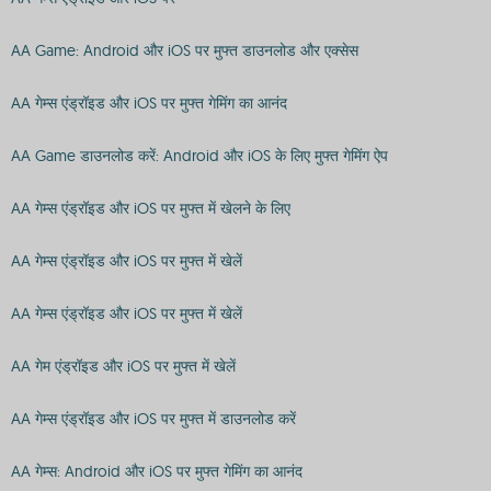
AA Game: Android और iOS पर मुफ्त डाउनलोड और एक्सेस
AA गेम्स एंड्रॉइड और iOS पर मुफ्त गेमिंग का आनंद
AA Game डाउनलोड करें: Android और iOS के लिए मुफ्त गेमिंग ऐप
AA गेम्स एंड्रॉइड और iOS पर मुफ्त में खेलने के लिए
AA गेम्स एंड्रॉइड और iOS पर मुफ्त में खेलें
AA गेम्स एंड्रॉइड और iOS पर मुफ्त में खेलें
AA गेम एंड्रॉइड और iOS पर मुफ्त में खेलें
AA गेम्स एंड्रॉइड और iOS पर मुफ्त में डाउनलोड करें
AA गेम्स: Android और iOS पर मुफ्त गेमिंग का आनंद