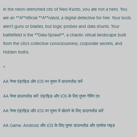
In the neon-drenched city of Neo-Kyoto, you are not a hero. You
are an **A**rtificial **A**nalyst, a digital detective for hire. Your tools
aren't guns or blades, but logic probes and data shunts. Your
battlefield is the **Data-Sprawl**, a chaotic virtual landscape built
from the city's collective consciousness, corporate secrets, and
hidden truths.
<
AA गेम्स एंड्रॉइड और iOS पर मुफ्त में डाउनलोड करें
AA गेम्स डाउनलोड करें: एंड्रॉइड और iOS के लिए मुफ्त गेमिंग एप
AA गेम्स एंड्रॉइड और iOS पर मुफ्त में खेलने के लिए डाउनलोड करें
AA Game: Android और iOS के लिए मुफ्त डाउनलोड और एक्सेस गाइड