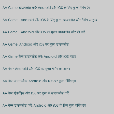
AA Game डाउनलोड करें: Android और iOS के लिए मुफ्त गेमिंग ऐप
AA Game - Android और iOS के लिए मुफ्त डाउनलोड और गेमिंग अनुभव
AA Game - Android और iOS पर मुफ्त डाउनलोड और प्ले करें
AA Game: Android और iOS पर मुफ्त डाउनलोड
AA Game कैसे डाउनलोड करें: Android और iOS गाइड
AA गेम्स: Android और iOS पर मुफ्त गेमिंग का आनंद
AA गेम्स डाउनलोड: Android और iOS पर मुफ्त गेमिंग एप
AA गेम्स एंड्रॉइड और iOS पर मुफ्त में डाउनलोड करें
AA गेम्स डाउनलोड करें: Android और iOS के लिए मुफ्त गेमिंग ऐप