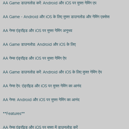
AA Game डाउनलोड करें: Android और iOS पर मुफ्त गेमिंग एप
AA Game - Android और iOS के लिए मुफ्त डाउनलोड और गेमिंग एक्सेस
AA गेम्स एंड्रॉइड और iOS पर मुफ्त गेमिंग अनुभव
AA Game डाउनलोड: Android और iOS के लिए
AA गेम्स एंड्रॉइड और iOS पर मुफ्त गेमिंग ऐप
AA Game डाउनलोड करें: Android और iOS के लिए मुफ्त गेमिंग ऐप
AA गेम्स ऐप: एंड्रॉइड और iOS पर मुफ्त गेमिंग का आनंद
AA गेम्स: Android और iOS पर मुफ्त गेमिंग का आनंद
**Features**
AA गेम्स एंड्रॉइड और iOS पर मुफ्त में डाउनलोड करें