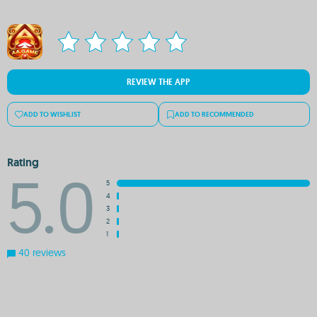
REVIEW THE APP
ADD TO WISHLIST
ADD TO RECOMMENDED
Rating
5.0
5
4
3
2
1
40 reviews