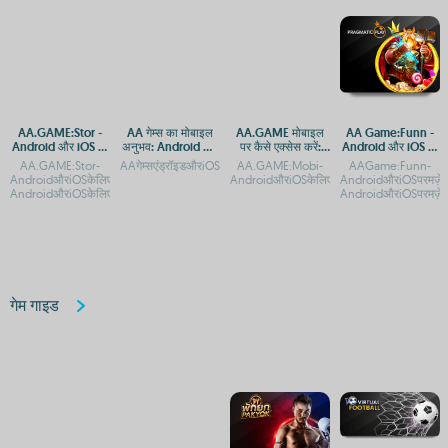
AA.GAME:Stor -
AA गेम्स का मोबाइल
AA.GAME मोबाइल
AA Game:Funn -
Android और iOS पर
अनुभव: Android और
पर कैसे एक्सेस करें:
Android और iOS पर
मुफ्त गेम डाउनलोड करें
iOS पर गेमिंग
Android और iOS
मज़ेदार गेमिंग अनुभव
AA.GAME:Stor-
AAगेम्सएंड्रॉइडऔरiOSपरमुफ्तमेंखेलनेकेलिएडाउनलोडकरेंAAगेम्सएंड्रॉइडऔरiO
AA.GAME:Mobi-
AAGame:Funn-
गाइड
AndroidऔरiOSकेलिएमुफ्तऐपडाउनलोडAA.GAME:Stor-
AndroidऔरiOSकेलिएमोबाइलऐक्सेसगाइडAA.
AndroidऔरiOSपरमज़ेद
AndroidऔरiOSकेलिएमुफ्तगेमडाउनलो
AndroidऔरiOSपरमज़ेदा
गेम गाइड