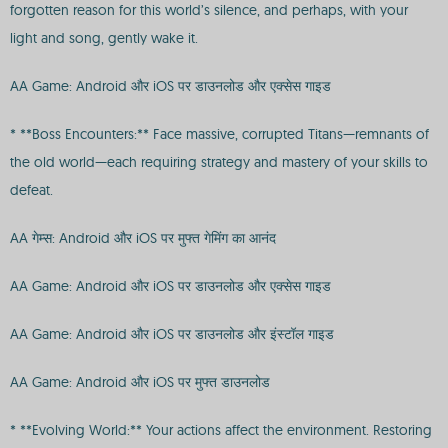
forgotten reason for this world’s silence, and perhaps, with your
light and song, gently wake it.
AA Game: Android और iOS पर डाउनलोड और एक्सेस गाइड
* **Boss Encounters:** Face massive, corrupted Titans—remnants of
the old world—each requiring strategy and mastery of your skills to
defeat.
AA गेम्स: Android और iOS पर मुफ्त गेमिंग का आनंद
AA Game: Android और iOS पर डाउनलोड और एक्सेस गाइड
AA Game: Android और iOS पर डाउनलोड और इंस्टॉल गाइड
AA Game: Android और iOS पर मुफ्त डाउनलोड
* **Evolving World:** Your actions affect the environment. Restoring