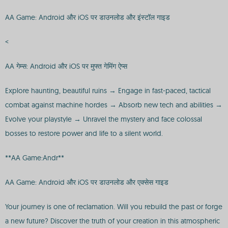
AA Game: Android और iOS पर डाउनलोड और इंस्टॉल गाइड
<
AA गेम्स: Android और iOS पर मुफ्त गेमिंग ऐप्स
Explore haunting, beautiful ruins → Engage in fast-paced, tactical
combat against machine hordes → Absorb new tech and abilities →
Evolve your playstyle → Unravel the mystery and face colossal
bosses to restore power and life to a silent world.
**AA Game:Andr**
AA Game: Android और iOS पर डाउनलोड और एक्सेस गाइड
Your journey is one of reclamation. Will you rebuild the past or forge
a new future? Discover the truth of your creation in this atmospheric