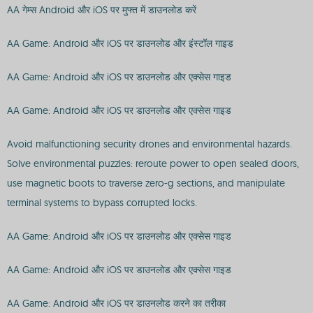
AA गेम्स Android और iOS पर मुफ्त में डाउनलोड करें
AA Game: Android और iOS पर डाउनलोड और इंस्टॉल गाइड
AA Game: Android और iOS पर डाउनलोड और एक्सेस गाइड
AA Game: Android और iOS पर डाउनलोड और एक्सेस गाइड
Avoid malfunctioning security drones and environmental hazards.
Solve environmental puzzles: reroute power to open sealed doors,
use magnetic boots to traverse zero-g sections, and manipulate
terminal systems to bypass corrupted locks.
AA Game: Android और iOS पर डाउनलोड और एक्सेस गाइड
AA Game: Android और iOS पर डाउनलोड और एक्सेस गाइड
AA Game: Android और iOS पर डाउनलोड करने का तरीका