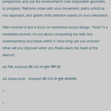
perspective, and use the environment's own impossible geometry
to progress. Platforms rotate with your movement, paths unfold as
you approach, and gravity shifts direction based on your orientation.
With minimal UI and a focus on immersive sound design, *Andr* is a
meditative journey. It’s not about conquering the wild, but
understanding your place within it. How long can you endure?
What will you discover when you finally reach the heart of the
silence?
AA गेम्स: Android और iOS पर मुफ्त गेमिंग ऐप
AA Game:Andr - Android और iOS पर मुफ्त डाउनलोड
<
<