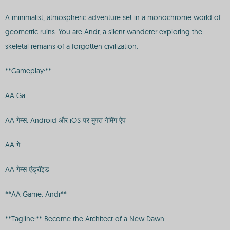
A minimalist, atmospheric adventure set in a monochrome world of
geometric ruins. You are Andr, a silent wanderer exploring the
skeletal remains of a forgotten civilization.
**Gameplay:**
AA Ga
AA गेम्स: Android और iOS पर मुफ्त गेमिंग ऐप
AA गे
AA गेम्स एंड्रॉइड
**AA Game: Andr**
**Tagline:** Become the Architect of a New Dawn.