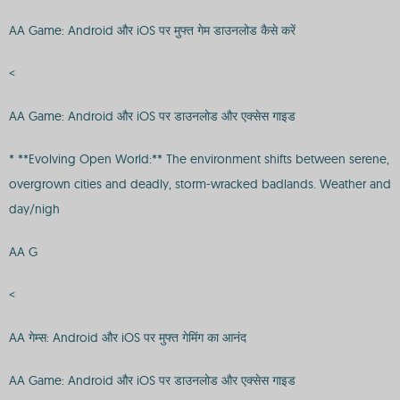
AA Game: Android और iOS पर मुफ्त गेम डाउनलोड कैसे करें
<
AA Game: Android और iOS पर डाउनलोड और एक्सेस गाइड
* **Evolving Open World:** The environment shifts between serene,
overgrown cities and deadly, storm-wracked badlands. Weather and
day/nigh
AA G
<
AA गेम्स: Android और iOS पर मुफ्त गेमिंग का आनंद
AA Game: Android और iOS पर डाउनलोड और एक्सेस गाइड