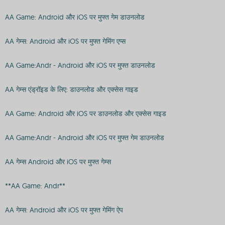
AA Game: Android और iOS पर मुफ्त गेम डाउनलोड
AA गेम्स: Android और iOS पर मुफ्त गेमिंग एप्स
AA Game:Andr - Android और iOS पर मुफ्त डाउनलोड
AA गेम्स एंड्रॉइड के लिए: डाउनलोड और एक्सेस गाइड
AA Game: Android और iOS पर डाउनलोड और एक्सेस गाइड
AA Game:Andr - Android और iOS पर मुफ्त गेम डाउनलोड
AA गेम्स Android और iOS पर मुफ्त गेम्स
**AA Game: Andr**
AA गेम्स: Android और iOS पर मुफ्त गेमिंग ऐप