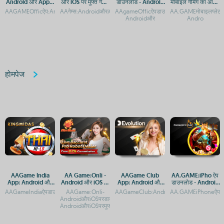
Android और Apple
और iOS पर मुफ्त गेमिंग
डाउनलोड - Android
मोबाइल गेमिंग का आनंद
के लिए APP डाउनलोड
का आनंद
और iOS प्लेटफ़ॉर्म के
लें - Android और
AAGAMEOfficऐप:AndroidऔरAppleपरडाउनलोडकरेंAAGAMEOfficऐप:AndroidऔरAppleपर
AAगेम्स:AndroidऔरiOSपरमुफ्तगेमिंगएप्सऔरAPKडाउनलोडAAगेम्सऐप:And
AAgameOfficऐपडाउनलोड:AndroidऔरiOSप्लेटफ़
AA.GAMEमोबाइलप्लेटफॉ
करें
लिए पूरी गाइड
iOS के लिए एक्सेस करें
Androidऔर
Andro
होमपेज
AAGame India
AA Game:Onli -
AAGame Club
AA.GAME:iPho ऐप
App: Android और
Android और iOS पर
App: Android और
डाउनलोड - Android
iOS पर डाउनलोड करें
मुफ्त डाउनलोड
iOS पर मुफ्त डाउनलोड
और iOS प्लेटफ़ॉर्म
AAGameIndiaऐपडाउनलोड:AndroidऔरiOSप्लेटफॉर्मपरएक्सेस
AAGame:Onli-
AAGameClub:AndroidऔरiOSकेलिएऐपडाउनल
AA.GAMEiPhoneऐपडाउन
गाइड
AndroidऔरiOSपरडाउनलोडकरेंAAGame:Onli-
AndroidऔरiOSपरमुफ्तगेमिंगएपAAGame:Onli-