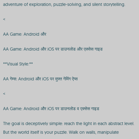
adventure of exploration, puzzle-solving, and silent storytelling.
<
AA Game: Android और
AA Game: Android और iOS पर डाउनलोड और एक्सेस गाइड
**Visual Style:**
AA गेम्स: Android और iOS पर मुफ्त गेमिंग ऐप्स
<
AA Game: Android और iOS पर डाउनलोड व एक्सेस गाइड
The goal is deceptively simple: reach the light in each abstract level.
But the world itself is your puzzle. Walk on walls, manipulate