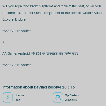
Will you repair the broken systems and reclaim the past, or will you
become just another silent component of the derelict world? Adapt.
Explore. Endure.
**AA Game: Andr**
<
AA Game: Android और iOS पर डाउनलोड और एक्सेस गाइड
**AA Game: Andr**
Information about DaVinci Resolve 20.3.1.6
License
Op. System
Free
Windows