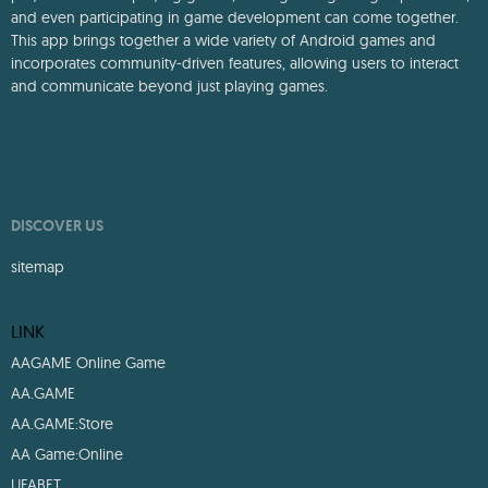
and even participating in game development can come together.
This app brings together a wide variety of Android games and
incorporates community-driven features, allowing users to interact
and communicate beyond just playing games.
DISCOVER US
sitemap
LINK
AAGAME Online Game
AA.GAME
AA.GAME:Store
AA Game:Online
UFABET