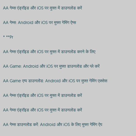
AA गेम्स एंड्रॉइड और iOS पर मुफ्त में डाउनलोड करें
AA गेम्स: Android और iOS पर मुफ्त गेमिंग ऐप्स
* **Pr
AA गेम्स एंड्रॉइड और iOS पर मुफ्त में डाउनलोड करने के लिए
AA Game: Android और iOS पर मुफ्त डाउनलोड और प्ले करें
AA Game एप्प डाउनलोड: Android और iOS पर मुफ्त गेमिंग एक्सेस
AA गेम्स एंड्रॉइड और iOS पर मुफ्त में डाउनलोड करें
AA गेम्स एंड्रॉइड और iOS पर मुफ्त में डाउनलोड करें
AA गेम्स डाउनलोड करें: Android और iOS के लिए मुफ्त गेमिंग ऐप