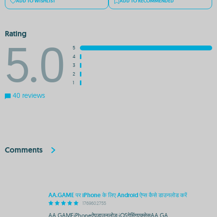
ADD TO WISHLIST
ADD TO RECOMMENDED
Rating
5.0
5
4
3
2
1
40 reviews
Comments
AA.GAME पर iPhone के लिए Android ऐप्स कैसे डाउनलोड करें
1769602755
AA.GAMEiPhoneऐपडाउनलोड:iOSगेमिंगएक्सेसAA.GA