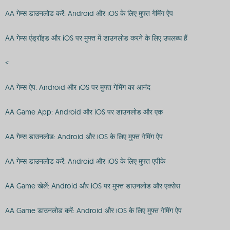
AA गेम्स डाउनलोड करें: Android और iOS के लिए मुफ्त गेमिंग ऐप
AA गेम्स एंड्रॉइड और iOS पर मुफ्त में डाउनलोड करने के लिए उपलब्ध हैं
<
AA गेम्स ऐप: Android और iOS पर मुफ्त गेमिंग का आनंद
AA Game App: Android और iOS पर डाउनलोड और एक
AA गेम्स डाउनलोड: Android और iOS के लिए मुफ्त गेमिंग ऐप
AA गेम्स डाउनलोड करें: Android और iOS के लिए मुफ्त एपीके
AA Game खेलें: Android और iOS पर मुफ्त डाउनलोड और एक्सेस
AA Game डाउनलोड करें: Android और iOS के लिए मुफ्त गेमिंग ऐप