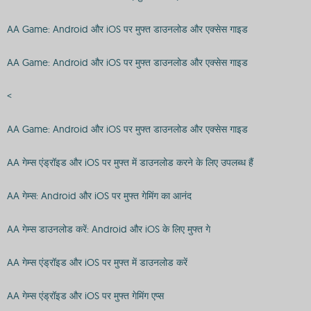
AA Game: Android और iOS पर मुफ्त डाउनलोड और एक्सेस गाइड
AA Game: Android और iOS पर मुफ्त डाउनलोड और एक्सेस गाइड
<
AA Game: Android और iOS पर मुफ्त डाउनलोड और एक्सेस गाइड
AA गेम्स एंड्रॉइड और iOS पर मुफ्त में डाउनलोड करने के लिए उपलब्ध हैं
AA गेम्स: Android और iOS पर मुफ्त गेमिंग का आनंद
AA गेम्स डाउनलोड करें: Android और iOS के लिए मुफ्त गे
AA गेम्स एंड्रॉइड और iOS पर मुफ्त में डाउनलोड करें
AA गेम्स एंड्रॉइड और iOS पर मुफ्त गेमिंग एप्स