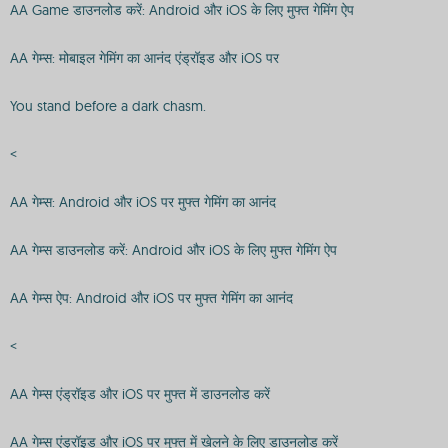
AA Game डाउनलोड करें: Android और iOS के लिए मुफ्त गेमिंग ऐप
AA गेम्स: मोबाइल गेमिंग का आनंद एंड्रॉइड और iOS पर
You stand before a dark chasm.
<
AA गेम्स: Android और iOS पर मुफ्त गेमिंग का आनंद
AA गेम्स डाउनलोड करें: Android और iOS के लिए मुफ्त गेमिंग ऐप
AA गेम्स ऐप: Android और iOS पर मुफ्त गेमिंग का आनंद
<
AA गेम्स एंड्रॉइड और iOS पर मुफ्त में डाउनलोड करें
AA गेम्स एंड्रॉइड और iOS पर मुफ्त में खेलने के लिए डाउनलोड करें