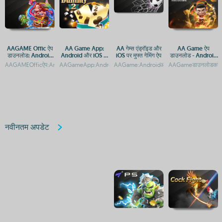
AAGAME Offic ऐप
AA Game App:
AA गेम्स एंड्रॉइड और
AA Game ऐप
डाउनलोड: Android
Android और iOS के
iOS पर मुफ्त गेमिंग ऐप
डाउनलोड - Android
और iOS प्लेटफ़ॉर्म
लिए मुफ्त डाउनलोड
और iOS प्लेटफ़ॉर्म पर
AAGAMEOfficऐप:AndroidऔरAppleपरडाउनलोडकरेंAAGAMEOfficऐप:AndroidऔरiOSपरम
AAGameApp:AndroidऔरiOSकेलिएमुफ्तडाउनलोड
AAGame:AndroidऔरiOSपरमुफ्तडाउनलोडऔरएक्स
AAGameडाउनलोडकरें:An
गाइड
गेमिंग अनुभव
नवीनतम अपडेट