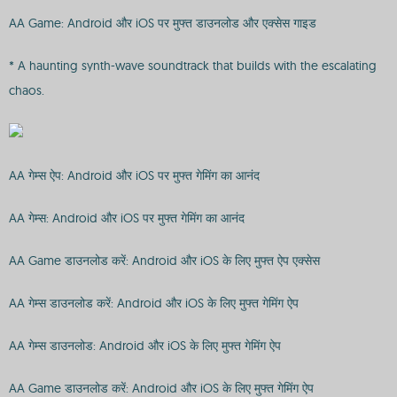
AA Game: Android और iOS पर मुफ्त डाउनलोड और एक्सेस गाइड
* A haunting synth-wave soundtrack that builds with the escalating
chaos.
AA गेम्स ऐप: Android और iOS पर मुफ्त गेमिंग का आनंद
AA गेम्स: Android और iOS पर मुफ्त गेमिंग का आनंद
AA Game डाउनलोड करें: Android और iOS के लिए मुफ्त ऐप एक्सेस
AA गेम्स डाउनलोड करें: Android और iOS के लिए मुफ्त गेमिंग ऐप
AA गेम्स डाउनलोड: Android और iOS के लिए मुफ्त गेमिंग ऐप
AA Game डाउनलोड करें: Android और iOS के लिए मुफ्त गेमिंग ऐप