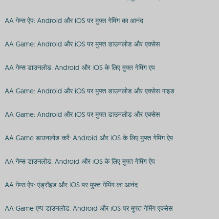
AA गेम्स ऐप: Android और iOS पर मुफ्त गेमिंग का आनंद
AA Game: Android और iOS पर मुफ्त डाउनलोड और एक्सेस
AA गेम्स डाउनलोड: Android और iOS के लिए मुफ्त गेमिंग एप
AA Game: Android और iOS पर मुफ्त डाउनलोड और एक्सेस गाइड
AA Game: Android और iOS पर मुफ्त डाउनलोड और एक्सेस
AA Game डाउनलोड करें: Android और iOS के लिए मुफ्त गेमिंग ऐप
AA गेम्स डाउनलोड: Android और iOS के लिए मुफ्त गेमिंग ऐप
AA गेम्स ऐप: एंड्रॉइड और iOS पर मुफ्त गेमिंग का आनंद
AA Game एप्प डाउनलोड: Android और iOS पर मुफ्त गेमिंग एक्सेस