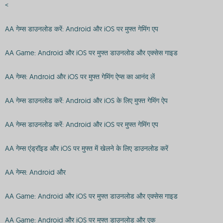
<
AA गेम्स डाउनलोड करें: Android और iOS पर मुफ्त गेमिंग एप
AA Game: Android और iOS पर मुफ्त डाउनलोड और एक्सेस गाइड
AA गेम्स: Android और iOS पर मुफ्त गेमिंग ऐप्स का आनंद लें
AA गेम्स डाउनलोड करें: Android और iOS के लिए मुफ्त गेमिंग ऐप
AA गेम्स डाउनलोड करें: Android और iOS पर मुफ्त गेमिंग एप
AA गेम्स एंड्रॉइड और iOS पर मुफ्त में खेलने के लिए डाउनलोड करें
AA गेम्स: Android और
AA Game: Android और iOS पर मुफ्त डाउनलोड और एक्सेस गाइड
AA Game: Android और iOS पर मुफ्त डाउनलोड और एक