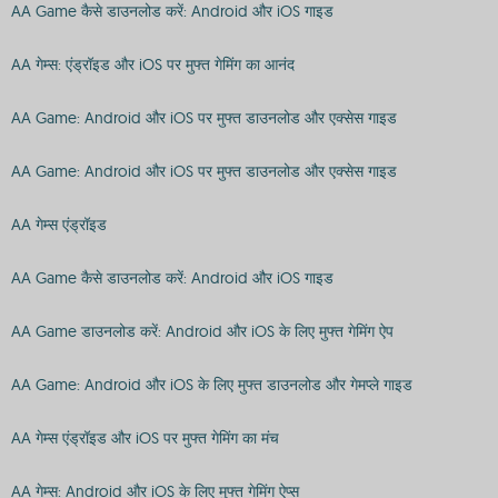
AA Game कैसे डाउनलोड करें: Android और iOS गाइड
AA गेम्स: एंड्रॉइड और iOS पर मुफ्त गेमिंग का आनंद
AA Game: Android और iOS पर मुफ्त डाउनलोड और एक्सेस गाइड
AA Game: Android और iOS पर मुफ्त डाउनलोड और एक्सेस गाइड
AA गेम्स एंड्रॉइड
AA Game कैसे डाउनलोड करें: Android और iOS गाइड
AA Game डाउनलोड करें: Android और iOS के लिए मुफ्त गेमिंग ऐप
AA Game: Android और iOS के लिए मुफ्त डाउनलोड और गेमप्ले गाइड
AA गेम्स एंड्रॉइड और iOS पर मुफ्त गेमिंग का मंच
AA गेम्स: Android और iOS के लिए मुफ्त गेमिंग ऐप्स