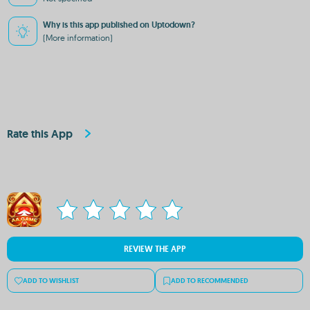
Why is this app published on Uptodown?
(More information)
Rate this App
REVIEW THE APP
ADD TO WISHLIST
ADD TO RECOMMENDED