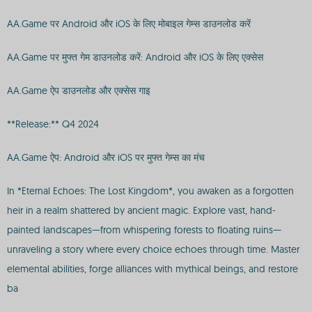
AA.Game पर Android और iOS के लिए मोबाइल गेम्स डाउनलोड करें
AA.Game पर मुफ्त गेम डाउनलोड करें: Android और iOS के लिए एक्सेस
AA.Game ऐप डाउनलोड और एक्सेस गाइ
**Release:** Q4 2024
AA.Game ऐप: Android और iOS पर मुफ्त गेम्स का मंच
In *Eternal Echoes: The Lost Kingdom*, you awaken as a forgotten
heir in a realm shattered by ancient magic. Explore vast, hand-
painted landscapes—from whispering forests to floating ruins—
unraveling a story where every choice echoes through time. Master
elemental abilities, forge alliances with mythical beings, and restore
ba