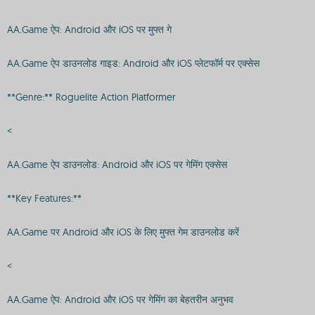
AA.Game ऐप: Android और iOS पर मुफ्त गे
AA.Game ऐप डाउनलोड गाइड: Android और iOS प्लेटफॉर्म पर एक्सेस
**Genre:** Roguelite Action Platformer
<
AA.Game ऐप डाउनलोड: Android और iOS पर गेमिंग एक्सेस
**Key Features:**
AA.Game पर Android और iOS के लिए मुफ्त गेम डाउनलोड करें
<
AA.Game ऐप: Android और iOS पर गेमिंग का बेहतरीन अनुभव