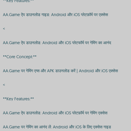
**Key Features:**
AA.Game ऐप डाउनलोड गाइड: Android और iOS प्लेटफ़ॉर्म पर एक्सेस
<
AA.Game ऐप डाउनलोड: Android और iOS प्लेटफॉर्म पर गेमिंग का आनंद
**Core Concept:**
AA.Game पर गेमिंग एप्स और APK डाउनलोड करें | Android और iOS एक्सेस
<
**Key Features:**
AA.Game ऐप डाउनलोड: Android और iOS प्लेटफ़ॉर्म पर गेमिंग एक्सेस
AA.Game पर गेमिंग का आनंद लें: Android और iOS के लिए एक्सेस गाइड