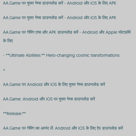
AA.Game पर मुफ्त गेम्स डाउनलोड करें - Android और iOS के लिए APK
AA.Game पर मुफ्त गेम्स डाउनलोड करें - Android और iOS के लिए APK
AA.Game पर गेमिंग एप्स और APK डाउनलोड करें - Android और Apple प्लेटफ़ॉर्म
के लिए
- **Ultimate Abilities:** Hero-changing cosmic transformations
<
AA.Game पर Android और iOS के लिए मुफ्त गेम्स डाउनलोड करें
AA.Game: Android और iOS पर मुफ्त गेम्स डाउनलोड करें
**Release:**
AA.Game पर गेमिंग का आनंद लें: Android और iOS के लिए ऐप डाउनलोड करें