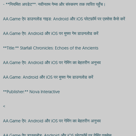
- **नियमित अपडेट**: नवीनतम गेम्स और संस्करण तक त्वरित पहुँच।
AA.Game ऐप डाउनलोड गाइड: Android और iOS प्लेटफ़ॉर्म पर एक्सेस कैसे करें
AA.Game ऐप: Android और iOS पर मुफ्त गेम डाउनलोड करें
**Title:** Starfall Chronicles: Echoes of the Ancients
AA.Game ऐप: Android और iOS पर गेमिंग का बेहतरीन अनुभव
AA.Game: Android और iOS पर मुफ्त गेम डाउनलोड करें
**Publisher:** Nova Interactive
<
AA.Game ऐप: Android और iOS पर गेमिंग का बेहतरीन अनुभव
AA.Game ऐप डाउनलोड: Android और iOS प्लेटफ़ॉर्म पर गेमिंग एक्सेस