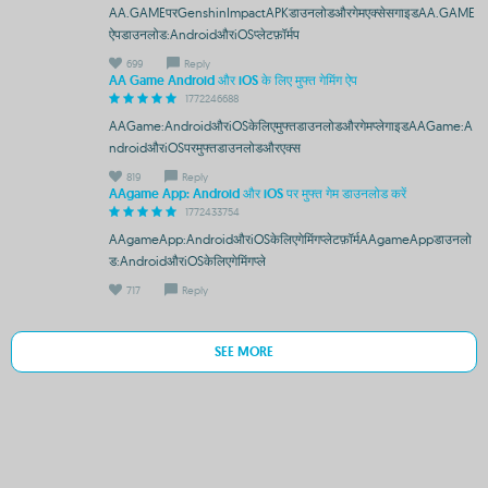
AA.GAMEपरGenshinImpactAPKडाउनलोडऔरगेमएक्सेसगाइडAA.GAME
ऐपडाउनलोड:AndroidऔरiOSप्लेटफ़ॉर्मप
699
Reply
AA Game Android और iOS के लिए मुफ्त गेमिंग ऐप
1772246688
AAGame:AndroidऔरiOSकेलिएमुफ्तडाउनलोडऔरगेमप्लेगाइडAAGame:A
ndroidऔरiOSपरमुफ्तडाउनलोडऔरएक्स
819
Reply
AAgame App: Android और iOS पर मुफ्त गेम डाउनलोड करें
1772433754
AAgameApp:AndroidऔरiOSकेलिएगेमिंगप्लेटफ़ॉर्मAAgameAppडाउनलो
ड:AndroidऔरiOSकेलिएगेमिंगप्ले
717
Reply
SEE MORE