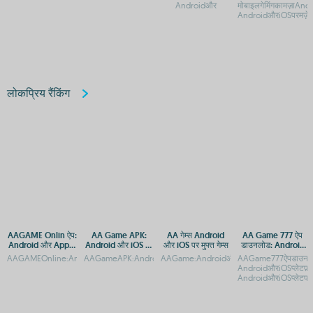
और APK डाउनलोड
एक्सेस
लिए पूरी गाइड
Androidऔर
मोबाइलगेमिंगकामज़ा
करें
AndroidऔरiOSपरमज़ेदा
लोकप्रिय रैंकिंग
AAGAME Onlin ऐप:
AA Game APK:
AA गेम्स Android
AA Game 777 ऐप
Android और Apple
Android और iOS पर
और iOS पर मुफ्त गेम्स
डाउनलोड: Android
पर एक्सेस करें
डाउनलोड करें
और iOS प्लेटफ़ॉर्म पर
AAGAMEOnline:AndroidऔरAppleपरएक्सेसकरें,APPऔरAPKडाउनलोडकरेंAAGAMEOnlineऐ
AAGameAPK:AndroidऔरiOSपरडाउनलोडकरेंAAGameAPK:Android
AAGame:AndroidऔरiOSपरडाउनलोडऔरप्लेकरेंAAग
AAGame777ऐपडाउनल
एक्सेस गाइड
AndroidऔरiOSप्लेटफ़
AndroidऔरiOSप्लेटफॉर