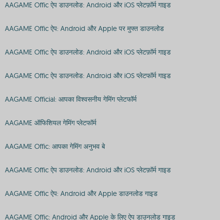
AAGAME Offic ऐप डाउनलोड: Android और iOS प्लेटफ़ॉर्म गाइड
AAGAME Offic ऐप: Android और Apple पर मुफ्त डाउनलोड
AAGAME Offic ऐप डाउनलोड: Android और iOS प्लेटफ़ॉर्म गाइड
AAGAME Offic ऐप डाउनलोड: Android और iOS प्लेटफॉर्म गाइड
AAGAME Official: आपका विश्वसनीय गेमिंग प्लेटफॉर्म
AAGAME ऑफिशियल गेमिंग प्लेटफॉर्म
AAGAME Offic: आपका गेमिंग अनुभव बे
AAGAME Offic ऐप डाउनलोड: Android और iOS प्लेटफ़ॉर्म गाइड
AAGAME Offic ऐप: Android और Apple डाउनलोड गाइड
AAGAME Offic: Android और Apple के लिए ऐप डाउनलोड गाइड