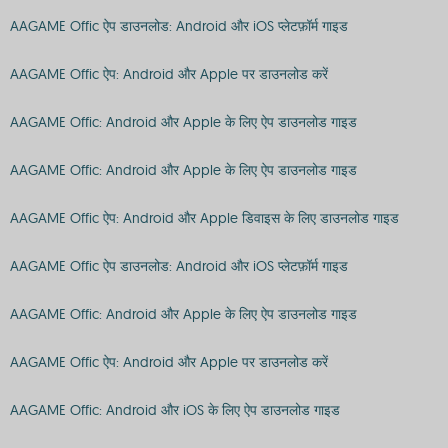
AAGAME Offic ऐप डाउनलोड: Android और iOS प्लेटफ़ॉर्म गाइड
AAGAME Offic ऐप: Android और Apple पर डाउनलोड करें
AAGAME Offic: Android और Apple के लिए ऐप डाउनलोड गाइड
AAGAME Offic: Android और Apple के लिए ऐप डाउनलोड गाइड
AAGAME Offic ऐप: Android और Apple डिवाइस के लिए डाउनलोड गाइड
AAGAME Offic ऐप डाउनलोड: Android और iOS प्लेटफ़ॉर्म गाइड
AAGAME Offic: Android और Apple के लिए ऐप डाउनलोड गाइड
AAGAME Offic ऐप: Android और Apple पर डाउनलोड करें
AAGAME Offic: Android और iOS के लिए ऐप डाउनलोड गाइड