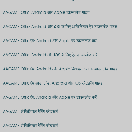
AAGAME Offic: Android और Apple डाउनलोड गाइड
AAGAME Offic: Android और iOS के लिए ऑफिशियल ऐप डाउनलोड गाइड
AAGAME Offic ऐप: Android और Apple पर डाउनलोड करें
AAGAME Offic: Android और iOS के लिए ऐप डाउनलोड करें
AAGAME Offic ऐप: Android और Apple डिवाइस के लिए डाउनलोड गाइड
AAGAME Offic ऐप डाउनलोड: Android और iOS प्लेटफ़ॉर्म गाइड
AAGAME Offic ऐप: Android और Apple पर डाउनलोड करें
AAGAME ऑफिशियल गेमिंग प्लेटफॉर्म
AAGAME ऑफिशियल गेमिंग प्लेटफॉर्म