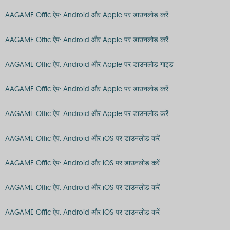
AAGAME Offic ऐप: Android और Apple पर डाउनलोड करें
AAGAME Offic ऐप: Android और Apple पर डाउनलोड करें
AAGAME Offic ऐप: Android और Apple पर डाउनलोड गाइड
AAGAME Offic ऐप: Android और Apple पर डाउनलोड करें
AAGAME Offic ऐप: Android और Apple पर डाउनलोड करें
AAGAME Offic ऐप: Android और iOS पर डाउनलोड करें
AAGAME Offic ऐप: Android और iOS पर डाउनलोड करें
AAGAME Offic ऐप: Android और iOS पर डाउनलोड करें
AAGAME Offic ऐप: Android और iOS पर डाउनलोड करें