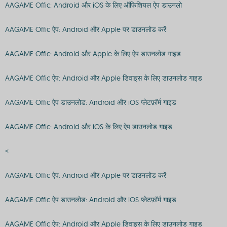
AAGAME Offic: Android और iOS के लिए ऑफिशियल ऐप डाउनलो
AAGAME Offic ऐप: Android और Apple पर डाउनलोड करें
AAGAME Offic: Android और Apple के लिए ऐप डाउनलोड गाइड
AAGAME Offic ऐप: Android और Apple डिवाइस के लिए डाउनलोड गाइड
AAGAME Offic ऐप डाउनलोड: Android और iOS प्लेटफ़ॉर्म गाइड
AAGAME Offic: Android और iOS के लिए ऐप डाउनलोड गाइड
<
AAGAME Offic ऐप: Android और Apple पर डाउनलोड करें
AAGAME Offic ऐप डाउनलोड: Android और iOS प्लेटफ़ॉर्म गाइड
AAGAME Offic ऐप: Android और Apple डिवाइस के लिए डाउनलोड गाइड