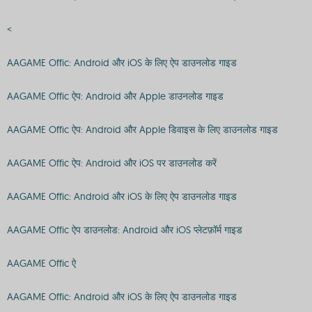
<
AAGAME Offic: Android और iOS के लिए ऐप डाउनलोड गाइड
AAGAME Offic ऐप: Android और Apple डाउनलोड गाइड
AAGAME Offic ऐप: Android और Apple डिवाइस के लिए डाउनलोड गाइड
AAGAME Offic ऐप: Android और iOS पर डाउनलोड करें
AAGAME Offic: Android और iOS के लिए ऐप डाउनलोड गाइड
AAGAME Offic ऐप डाउनलोड: Android और iOS प्लेटफ़ॉर्म गाइड
AAGAME Offic ऐ
AAGAME Offic: Android और iOS के लिए ऐप डाउनलोड गाइड