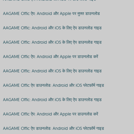
AAGAME Offic ऐप: Android और Apple पर मुफ्त डाउनलोड
AAGAME Offic: Android और iOS के लिए ऐप डाउनलोड गाइड
AAGAME Offic: Android और iOS के लिए ऐप डाउनलोड गाइड
AAGAME Offic ऐप: Android और Apple पर डाउनलोड करें
AAGAME Offic: Android और iOS के लिए ऐप डाउनलोड गाइड
AAGAME Offic ऐप डाउनलोड: Android और iOS प्लेटफ़ॉर्म गाइड
AAGAME Offic: Android और iOS के लिए ऐप डाउनलोड गाइड
AAGAME Offic ऐप: Android और Apple पर डाउनलोड करें
AAGAME Offic ऐप डाउनलोड: Android और iOS प्लेटफ़ॉर्म गाइड