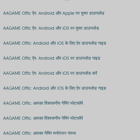
AAGAME Offic ऐप: Android और Apple पर मुफ्त डाउनलोड
AAGAME Offic ऐप: Android और iOS पर मुफ्त डाउनलोड
AAGAME Offic: Android और iOS के लिए ऐप डाउनलोड गाइड
AAGAME Offic ऐप: Android और iOS पर डाउनलोड गाइड
AAGAME Offic ऐप: Android और iOS पर डाउनलोड करें
AAGAME Offic: Android और iOS के लिए ऐप डाउनलोड गाइड
AAGAME Offic: आपका विश्वसनीय गेमिंग प्लेटफॉर्म
AAGAME Offic: आपका विश्वसनीय गेमिंग प्लेटफॉर्म
AAGAME Offic: आपका गेमिंग मनोरंजन गंतव्य