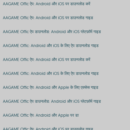
AAGAME Offic ऐप: Android और iOS पर डाउनलोड करें
AAGAME Offic ऐप: Android और iOS पर डाउनलोड गाइड
AAGAME Offic ऐप डाउनलोड: Android और iOS प्लेटफ़ॉर्म गाइड
AAGAME Offic: Android और iOS के लिए ऐप डाउनलोड गाइड
AAGAME Offic ऐप: Android और iOS पर डाउनलोड करें
AAGAME Offic: Android और iOS के लिए ऐप डाउनलोड गाइड
AAGAME Offic ऐप: Android और Apple के लिए एक्सेस गाइड
AAGAME Offic ऐप डाउनलोड: Android और iOS प्लेटफ़ॉर्म गाइड
AAGAME Offic ऐप: Android और Apple पर डा
AAGAME Offic ऐप: Android और iOS पर डाउनलोड गाइड