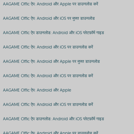
AAGAME Offic ऐप: Android और Apple पर डाउनलोड करें
AAGAME Offic ऐप: Android और iOS पर मुफ्त डाउनलोड
AAGAME Offic ऐप डाउनलोड: Android और iOS प्लेटफ़ॉर्म गाइड
AAGAME Offic ऐप: Android और iOS पर डाउनलोड करें
AAGAME Offic ऐप: Android और Apple पर मुफ्त डाउनलोड
AAGAME Offic ऐप: Android और iOS पर डाउनलोड करें
AAGAME Offic ऐप: Android और Apple
AAGAME Offic ऐप: Android और iOS पर डाउनलोड करें
AAGAME Offic ऐप डाउनलोड: Android और iOS प्लेटफ़ॉर्म गाइड
AAGAME Offic ऐप: Android और Apple पर डाउनलोड करें