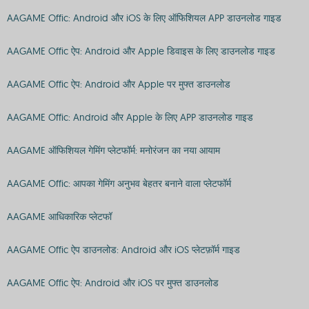
AAGAME Offic: Android और iOS के लिए ऑफिशियल APP डाउनलोड गाइड
AAGAME Offic ऐप: Android और Apple डिवाइस के लिए डाउनलोड गाइड
AAGAME Offic ऐप: Android और Apple पर मुफ्त डाउनलोड
AAGAME Offic: Android और Apple के लिए APP डाउनलोड गाइड
AAGAME ऑफिशियल गेमिंग प्लेटफॉर्म: मनोरंजन का नया आयाम
AAGAME Offic: आपका गेमिंग अनुभव बेहतर बनाने वाला प्लेटफॉर्म
AAGAME आधिकारिक प्लेटफॉ
AAGAME Offic ऐप डाउनलोड: Android और iOS प्लेटफ़ॉर्म गाइड
AAGAME Offic ऐप: Android और iOS पर मुफ्त डाउनलोड