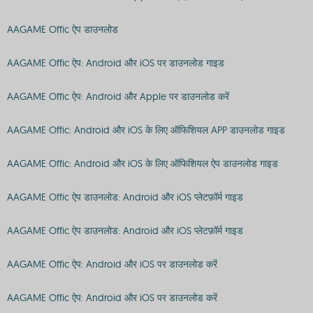
AAGAME Offic ऐप डाउनलोड
AAGAME Offic ऐप: Android और iOS पर डाउनलोड गाइड
AAGAME Offic ऐप: Android और Apple पर डाउनलोड करें
AAGAME Offic: Android और iOS के लिए ऑफिशियल APP डाउनलोड गाइड
AAGAME Offic: Android और iOS के लिए ऑफिशियल ऐप डाउनलोड गाइड
AAGAME Offic ऐप डाउनलोड: Android और iOS प्लेटफ़ॉर्म गाइड
AAGAME Offic ऐप डाउनलोड: Android और iOS प्लेटफ़ॉर्म गाइड
AAGAME Offic ऐप: Android और iOS पर डाउनलोड करें
AAGAME Offic ऐप: Android और iOS पर डाउनलोड करें