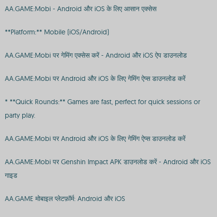
AA.GAME:Mobi - Android और iOS के लिए आसान एक्सेस
**Platform:** Mobile (iOS/Android)
AA.GAME:Mobi पर गेमिंग एक्सेस करें - Android और iOS ऐप डाउनलोड
AA.GAME:Mobi पर Android और iOS के लिए गेमिंग ऐप्स डाउनलोड करें
* **Quick Rounds:** Games are fast, perfect for quick sessions or
party play.
AA.GAME:Mobi पर Android और iOS के लिए गेमिंग ऐप्स डाउनलोड करें
AA.GAME:Mobi पर Genshin Impact APK डाउनलोड करें - Android और iOS
गाइड
AA.GAME मोबाइल प्लेटफ़ॉर्म: Android और iOS