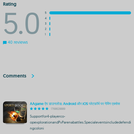
Rating
5.0
5
4
3
2
1
40 reviews
Comments
AAgame ऐप डाउनलोड: Android और iOS प्लेटफ़ॉर्म पर गेमिंग एक्सेस
1768628889
Supportfor4-playerco-
opexplorationandPvParenabattles.Specialeventsincludedefendi
ngcoloni