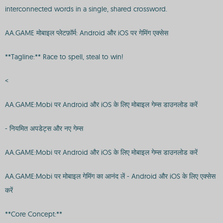
interconnected words in a single, shared crossword.
AA.GAME मोबाइल प्लेटफ़ॉर्म: Android और iOS पर गेमिंग एक्सेस
**Tagline:** Race to spell, steal to win!
<
AA.GAME:Mobi पर Android और iOS के लिए मोबाइल गेम्स डाउनलोड करें
- नियमित अपडेट्स और नए गेम्स
AA.GAME:Mobi पर Android और iOS के लिए मोबाइल गेम्स डाउनलोड करें
AA.GAME:Mobi पर मोबाइल गेमिंग का आनंद लें - Android और iOS के लिए एक्सेस
करें
**Core Concept:**