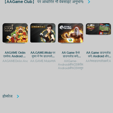
【AAGame Club】 पर आधारित नौ वेबसाइट अनुभाग:
AAGAME Onlin
AA.GAME:Mobi पर
AA Game कैसे
AA Game डाउनलोड
एक्सेस: Android और
मुफ्त में गेम डाउनलोड
डाउनलोड करें:
करें: Android और
Apple के लिए APP
करें - Android और
Android और iOS
iOS के लिए मुफ्त गेमिंग
AAGAMEOnlin:AndroidऔरAppleप्लेटफ़ॉर्मपरएक्सेसऔरऐपडाउनलोडगाइडAAGAMEOnlin:An
AA.GAME:MobiपरAndroidऔरiOSकेलिएमोबाइलगेम्सडाउनलोडकरेंAA.
AAGame-
AAगेम्सडाउनलोडकरें:An
और APK डाउनलोड
iOS के लिए ऐप एक्सेस
गाइड
ऐप
AndroidऔरiOSकेलिएमुफ्तडाउनलोडऔरप्लेAAगेम्
AndroidऔरiOSपरमुफ्तगेमिंगकाआनंदAAगेम
होमपेज