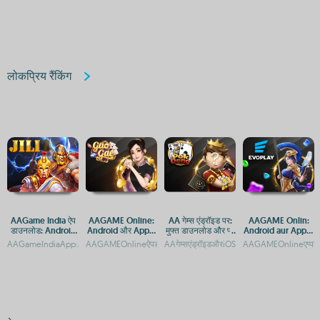
लोकप्रिय रैंकिंग
AAGame India ऐप
AAGAME Online:
AA गेम्स एंड्रॉइड पर:
AAGAME Onlin:
डाउनलोड: Android
Android और Apple
मुफ्त डाउनलोड और प्ले
Android aur Apple
और iOS प्लेटफ़ॉर्म पर
पर एक्सेस करें, APP
गाइड
ke liye pura guide
AAGameIndiaApp:AndroidऔरiOSपरडाउनलोडकरेंAAGameIndiaApp:AndroidऔरiOSपरड
AAGAMEOnlineऐपडाउनलोड:AndroidऔरiOSप्लेटफ़ॉर्मपरएक्सेसAAG
AAगेम्सएंड्रॉइडऔरiOSकेलिएडाउनलोडगाइडA
AAGAMEOnlineएप्पडा
एक्सेस
और APK डाउनलोड
करें