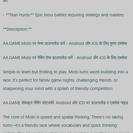
करें
- **Titan Hunts:** Epic boss battles requiring strategy and mastery.
**Description:**
AA.GAME:Mobi पर गेम्स डाउनलोड करें - Android और iOS के लिए मुफ्त एक्सेस
AA.GAME:Mobi पर गेमिंग ऐप्स डाउनलोड करें - Android और iOS के लिए एक्सेस
Simple to learn but thrilling to play, Mobi turns word-building into a
race. It’s perfect for family game nights, challenging friends, or
sharpening your mind with a splash of friendly competition.
AA.GAME मोबाइल गेमिंग प्लेटफॉर्म: Android और iOS पर डाउनलोड व एक्सेस गाइड
The core of Mobi is speed and spatial thinking. There’s no taking
turns—it’s a friendly race where vocabulary and quick thinking