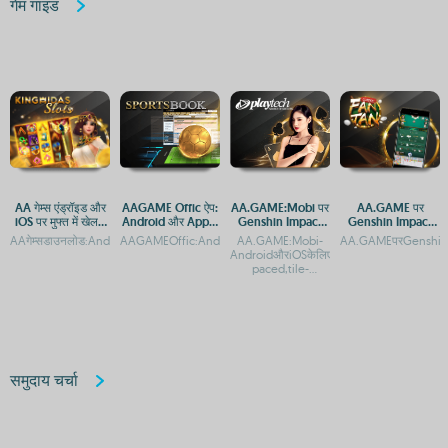
गेम गाइड
AA गेम्स एंड्रॉइड और
AAGAME Offic ऐप:
AA.GAME:Mobi पर
AA.GAME पर
iOS पर मुफ्त में खेलने
Android और Apple
Genshin Impact
Genshin Impact
के लिए डाउनलोड करें
पर डाउनलोड करें
APK डाउनलोड करें -
APK डाउनलोड करें:
AAगेम्सडाउनलोड:AndroidऔरiOSकेलिएमुफ्तगेमिंगऐपAAGameडाउनलोडकरें:AndroidऔरiOSकेलिएम
AAGAMEOffic:AndroidऔरiOSकेलिएऐपडाउनलोडगाइड
AA.GAME:Mobi-
AA.GAMEपरGenshinIm
Android और iOS
Android और iOS
AndroidऔरiOSकेलिएऐपडाउनलोडकरें**Mobi**i
गाइड
गाइड
paced,tile-
basedwordgamefor2-
समुदाय चर्चा