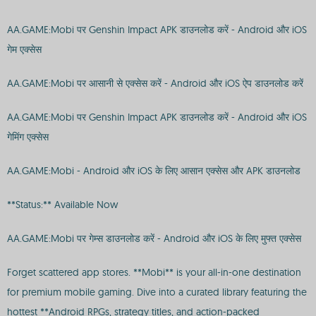
AA.GAME:Mobi पर Genshin Impact APK डाउनलोड करें - Android और iOS
गेम एक्सेस
AA.GAME:Mobi पर आसानी से एक्सेस करें - Android और iOS ऐप डाउनलोड करें
AA.GAME:Mobi पर Genshin Impact APK डाउनलोड करें - Android और iOS
गेमिंग एक्सेस
AA.GAME:Mobi - Android और iOS के लिए आसान एक्सेस और APK डाउनलोड
**Status:** Available Now
AA.GAME:Mobi पर गेम्स डाउनलोड करें - Android और iOS के लिए मुफ्त एक्सेस
Forget scattered app stores. **Mobi** is your all-in-one destination
for premium mobile gaming. Dive into a curated library featuring the
hottest **Android RPGs, strategy titles, and action-packed