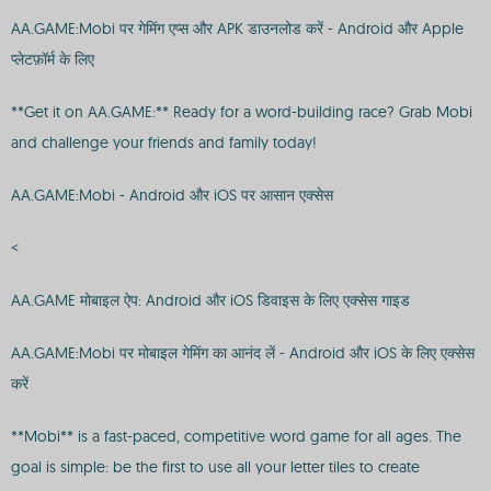
AA.GAME:Mobi पर गेमिंग एप्स और APK डाउनलोड करें - Android और Apple
प्लेटफ़ॉर्म के लिए
**Get it on AA.GAME:** Ready for a word-building race? Grab Mobi
and challenge your friends and family today!
AA.GAME:Mobi - Android और iOS पर आसान एक्सेस
<
AA.GAME मोबाइल ऐप: Android और iOS डिवाइस के लिए एक्सेस गाइड
AA.GAME:Mobi पर मोबाइल गेमिंग का आनंद लें - Android और iOS के लिए एक्सेस
करें
**Mobi** is a fast-paced, competitive word game for all ages. The
goal is simple: be the first to use all your letter tiles to create