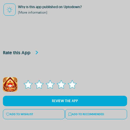
Why is this app published on Uptodown?
(More information)
Rate this App
REVIEW THE APP
ADD TO WISHLIST
ADD TO RECOMMENDED