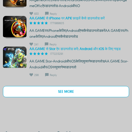
meOfficऐपडाउनलोड-AndroidऔरiO
833
Reply
AA.GAME से iPhone पर APK फ़ाइलें कैसे डाउनलोड करें
1771989605
AA.GAMEपरiPhoneकेलिएAndroidऐप्सकैसेडाउनलोडकरेंAA.GAMEपरiPh
oneकेलिएAndroidऐप्सकैसेडाउनलोड
241
Reply
AA.GAME से Stor ऐप डाउनलोड करें: Android और iOS के लिए गाइड
1772213291
AA.GAME:Stor-AndroidऔरiOSकेलिएमुफ्तगेमडाउनलोडAA.GAME:Stor-
AndroidऔरiOSपरमुफ्तगेम्सडाउनलो
298
Reply
SEE MORE