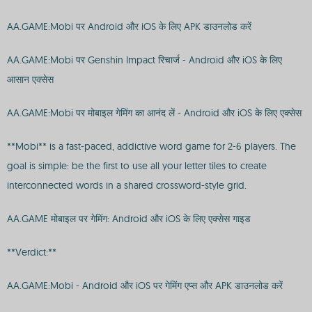
AA.GAME:Mobi पर Android और iOS के लिए APK डाउनलोड करें
AA.GAME:Mobi पर Genshin Impact रिचार्ज - Android और iOS के लिए
आसान एक्सेस
AA.GAME:Mobi पर मोबाइल गेमिंग का आनंद लें - Android और iOS के लिए एक्सेस
**Mobi** is a fast-paced, addictive word game for 2-6 players. The
goal is simple: be the first to use all your letter tiles to create
interconnected words in a shared crossword-style grid.
AA.GAME मोबाइल पर गेमिंग: Android और iOS के लिए एक्सेस गाइड
**Verdict:**
AA.GAME:Mobi - Android और iOS पर गेमिंग एप्स और APK डाउनलोड करें