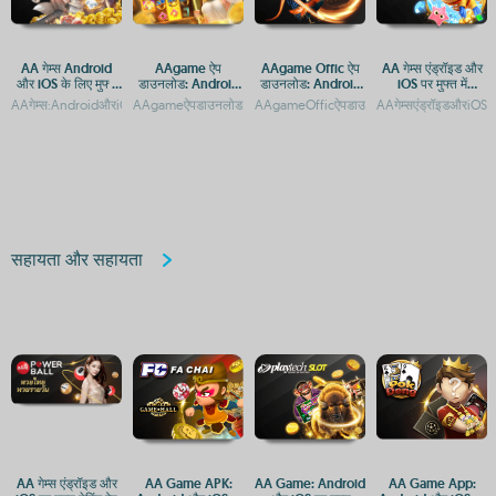
AA गेम्स Android
AAgame ऐप
AAgame Offic ऐप
AA गेम्स एंड्रॉइड और
और iOS के लिए मुफ्त
डाउनलोड: Android
डाउनलोड: Android
iOS पर मुफ्त में
गेम्स
और iOS प्लेटफ़ॉर्म पर
और iOS प्लेटफ़ॉर्म पर
डाउनलोड करें
AAगेम्स:AndroidऔरiOSपरमुफ्तगेमिंगऐपAAGame:AndroidऔरiOSपरडाउनलोडकरनेकातरीका
AAgameऐपडाउनलोड:AndroidऔरiOSप्लेटफ़ॉर्मपरगेमिंगएक्सेसAAgameऐ
AAgameOfficऐपडाउनलोड:AndroidऔरiOSप्लेटफ
AAगेम्सएंड्रॉइडऔरiOSपरम
गेमिंग एक्सेस
एक्सेस गाइड
सहायता और सहायता
AA गेम्स एंड्रॉइड और
AA Game APK:
AA Game: Android
AA Game App: