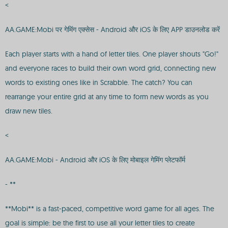
<
AA.GAME:Mobi पर गेमिंग एक्सेस - Android और iOS के लिए APP डाउनलोड करें
Each player starts with a hand of letter tiles. One player shouts "Go!"
and everyone races to build their own word grid, connecting new
words to existing ones like in Scrabble. The catch? You can
rearrange your entire grid at any time to form new words as you
draw new tiles.
<
AA.GAME:Mobi - Android और iOS के लिए मोबाइल गेमिंग प्लेटफॉर्म
- **
**Mobi** is a fast-paced, competitive word game for all ages. The
goal is simple: be the first to use all your letter tiles to create