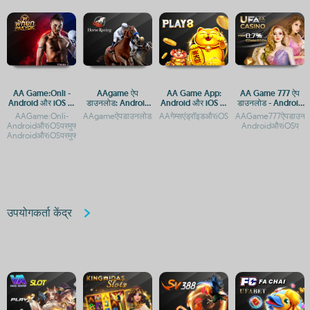
AA Game:Onli -
AAgame ऐप
AA Game App:
AA Game 777 ऐप
Android और iOS पर
डाउनलोड: Android
Android और iOS पर
डाउनलोड - Android
मुफ्त गेमिंग एप
और iOS प्लेटफ़ॉर्म पर
मुफ्त डाउनलोड
और iOS प्लेटफ़ॉर्म पर
AAGame:Onli-
AAgameऐपडाउनलोड:AndroidऔरiOSप्लेटफ़ॉर्मपरगेमिंगएक्सेसAAgameऐ
AAगेम्सएंड्रॉइडऔरiOSपरमुफ्तगेमिंगऐपAAगेम्सएंड्
AAGame777ऐपडाउनलोड:
गेमिंग एक्सेस
एक्सेस
AndroidऔरiOSपरमुफ्तडाउनलोडऔरगेमिंगएक्सेसAAGame:Onli-
AndroidऔरiOSप
AndroidऔरiOSपरमुफ्तगेमिं
उपयोगकर्ता केंद्र