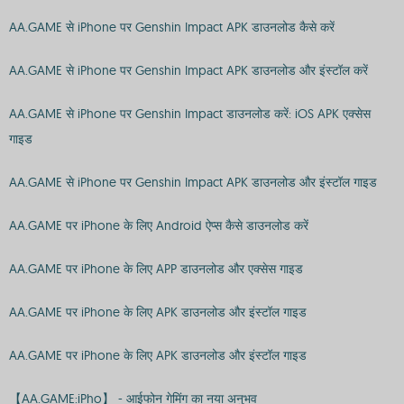
AA.GAME से iPhone पर Genshin Impact APK डाउनलोड कैसे करें
AA.GAME से iPhone पर Genshin Impact APK डाउनलोड और इंस्टॉल करें
AA.GAME से iPhone पर Genshin Impact डाउनलोड करें: iOS APK एक्सेस
गाइड
AA.GAME से iPhone पर Genshin Impact APK डाउनलोड और इंस्टॉल गाइड
AA.GAME पर iPhone के लिए Android ऐप्स कैसे डाउनलोड करें
AA.GAME पर iPhone के लिए APP डाउनलोड और एक्सेस गाइड
AA.GAME पर iPhone के लिए APK डाउनलोड और इंस्टॉल गाइड
AA.GAME पर iPhone के लिए APK डाउनलोड और इंस्टॉल गाइड
【AA.GAME:iPho】 - आईफोन गेमिंग का नया अनुभव