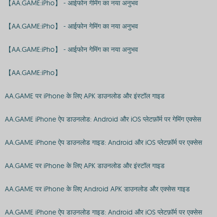
【AA.GAME:iPho】 - आईफोन गेमिंग का नया अनुभव
【AA.GAME:iPho】 - आईफोन गेमिंग का नया अनुभव
【AA.GAME:iPho】 - आईफोन गेमिंग का नया अनुभव
【AA.GAME:iPho】
AA.GAME पर iPhone के लिए APK डाउनलोड और इंस्टॉल गाइड
AA.GAME iPhone ऐप डाउनलोड: Android और iOS प्लेटफ़ॉर्म पर गेमिंग एक्सेस
AA.GAME iPhone ऐप डाउनलोड गाइड: Android और iOS प्लेटफ़ॉर्म पर एक्सेस
AA.GAME पर iPhone के लिए APK डाउनलोड और इंस्टॉल गाइड
AA.GAME पर iPhone के लिए Android APK डाउनलोड और एक्सेस गाइड
AA.GAME iPhone ऐप डाउनलोड गाइड: Android और iOS प्लेटफ़ॉर्म पर एक्सेस