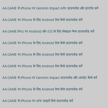
AA.GAME से iPhone पर Genshin Impact APK डाउनलोड और इंस्टॉल करें
AA.GAME पर iPhone के लिए Android ऐप्स कैसे डाउनलोड करें
AA.GAME:iPho पर Android और iOS के लिए मोबाइल गेम्स डाउनलोड करें
AA.GAME पर iPhone के लिए Android ऐप्स कैसे डाउनलोड करें
AA.GAME पर iPhone के लिए Android ऐप्स कैसे डाउनलोड करें
AA.GAME पर iPhone के लिए Android ऐप्स कैसे डाउनलोड करें
AA.GAME से iPhone पर Genshin Impact डाउनलोड और अपडेट कैसे करें
AA.GAME पर iPhone के लिए Android ऐप्स कैसे डाउनलोड करें
AA.GAME से iPhone पर APK फ़ाइलें कैसे डाउनलोड करें