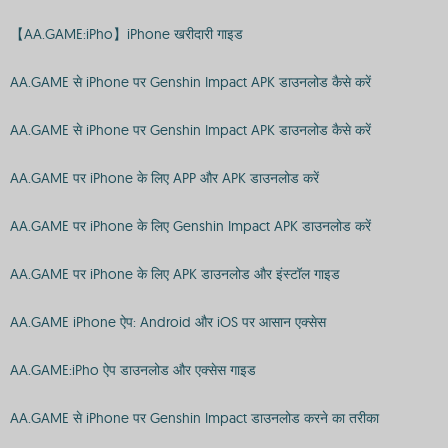
【AA.GAME:iPho】iPhone खरीदारी गाइड
AA.GAME से iPhone पर Genshin Impact APK डाउनलोड कैसे करें
AA.GAME से iPhone पर Genshin Impact APK डाउनलोड कैसे करें
AA.GAME पर iPhone के लिए APP और APK डाउनलोड करें
AA.GAME पर iPhone के लिए Genshin Impact APK डाउनलोड करें
AA.GAME पर iPhone के लिए APK डाउनलोड और इंस्टॉल गाइड
AA.GAME iPhone ऐप: Android और iOS पर आसान एक्सेस
AA.GAME:iPho ऐप डाउनलोड और एक्सेस गाइड
AA.GAME से iPhone पर Genshin Impact डाउनलोड करने का तरीका