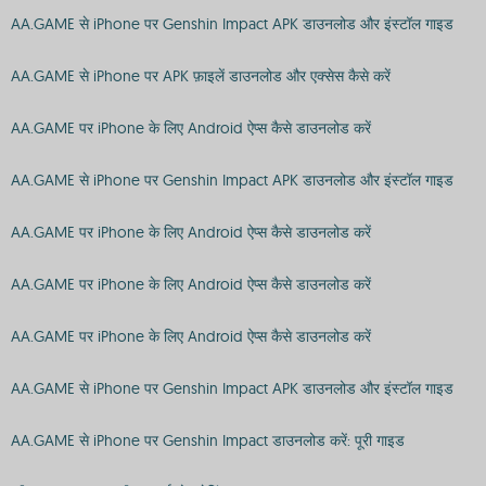
AA.GAME से iPhone पर Genshin Impact APK डाउनलोड और इंस्टॉल गाइड
AA.GAME से iPhone पर APK फ़ाइलें डाउनलोड और एक्सेस कैसे करें
AA.GAME पर iPhone के लिए Android ऐप्स कैसे डाउनलोड करें
AA.GAME से iPhone पर Genshin Impact APK डाउनलोड और इंस्टॉल गाइड
AA.GAME पर iPhone के लिए Android ऐप्स कैसे डाउनलोड करें
AA.GAME पर iPhone के लिए Android ऐप्स कैसे डाउनलोड करें
AA.GAME पर iPhone के लिए Android ऐप्स कैसे डाउनलोड करें
AA.GAME से iPhone पर Genshin Impact APK डाउनलोड और इंस्टॉल गाइड
AA.GAME से iPhone पर Genshin Impact डाउनलोड करें: पूरी गाइड