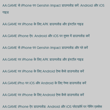
AA.GAME से iPhone पर Genshin Impact डाउनलोड करें: Android और iOS
गाइड
AA.GAME पर iPhone के लिए APK डाउनलोड और इंस्टॉल गाइड
AA.GAME iPhone ऐप: Android और iOS पर मुफ्त में डाउनलोड करें
AA.GAME से iPhone पर Genshin Impact डाउनलोड और प्ले करें
AA.GAME पर iPhone के लिए APK डाउनलोड और इंस्टॉल गाइड
AA.GAME पर iPhone के लिए Android ऐप्स कैसे डाउनलोड करें
AA.GAME:iPho पर iOS और Android के लिए गेम्स डाउनलोड करें
AA.GAME पर iPhone के लिए Android ऐप्स कैसे डाउनलोड करें
AA.GAME iPhone ऐप डाउनलोड: Android और iOS प्लेटफ़ॉर्म पर गेमिंग एक्सेस