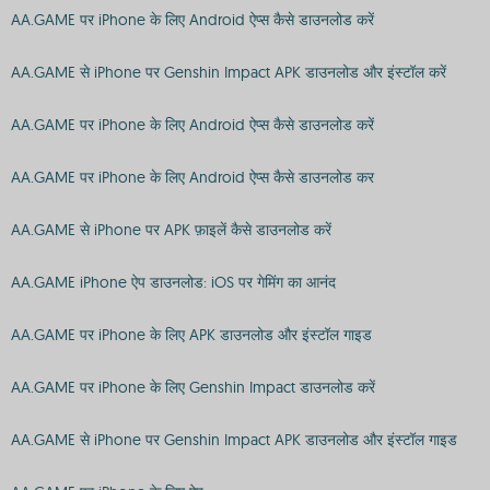
AA.GAME पर iPhone के लिए Android ऐप्स कैसे डाउनलोड करें
AA.GAME से iPhone पर Genshin Impact APK डाउनलोड और इंस्टॉल करें
AA.GAME पर iPhone के लिए Android ऐप्स कैसे डाउनलोड करें
AA.GAME पर iPhone के लिए Android ऐप्स कैसे डाउनलोड कर
AA.GAME से iPhone पर APK फ़ाइलें कैसे डाउनलोड करें
AA.GAME iPhone ऐप डाउनलोड: iOS पर गेमिंग का आनंद
AA.GAME पर iPhone के लिए APK डाउनलोड और इंस्टॉल गाइड
AA.GAME पर iPhone के लिए Genshin Impact डाउनलोड करें
AA.GAME से iPhone पर Genshin Impact APK डाउनलोड और इंस्टॉल गाइड