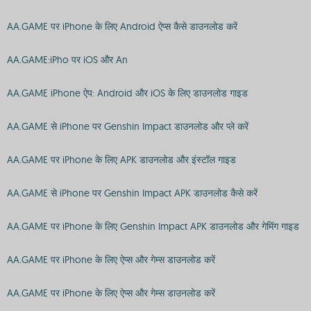
AA.GAME पर iPhone के लिए Android ऐप्स कैसे डाउनलोड करें
AA.GAME:iPho पर iOS और An
AA.GAME iPhone ऐप: Android और iOS के लिए डाउनलोड गाइड
AA.GAME से iPhone पर Genshin Impact डाउनलोड और प्ले करें
AA.GAME पर iPhone के लिए APK डाउनलोड और इंस्टॉल गाइड
AA.GAME से iPhone पर Genshin Impact APK डाउनलोड कैसे करें
AA.GAME पर iPhone के लिए Genshin Impact APK डाउनलोड और गेमिंग गाइड
AA.GAME पर iPhone के लिए ऐप्स और गेम्स डाउनलोड करें
AA.GAME पर iPhone के लिए ऐप्स और गेम्स डाउनलोड करें