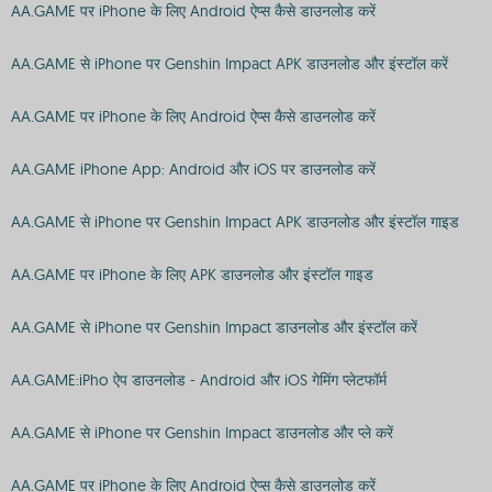
AA.GAME पर iPhone के लिए Android ऐप्स कैसे डाउनलोड करें
AA.GAME से iPhone पर Genshin Impact APK डाउनलोड और इंस्टॉल करें
AA.GAME पर iPhone के लिए Android ऐप्स कैसे डाउनलोड करें
AA.GAME iPhone App: Android और iOS पर डाउनलोड करें
AA.GAME से iPhone पर Genshin Impact APK डाउनलोड और इंस्टॉल गाइड
AA.GAME पर iPhone के लिए APK डाउनलोड और इंस्टॉल गाइड
AA.GAME से iPhone पर Genshin Impact डाउनलोड और इंस्टॉल करें
AA.GAME:iPho ऐप डाउनलोड - Android और iOS गेमिंग प्लेटफॉर्म
AA.GAME से iPhone पर Genshin Impact डाउनलोड और प्ले करें
AA.GAME पर iPhone के लिए Android ऐप्स कैसे डाउनलोड करें