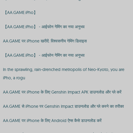
【AA.GAME:iPho】
【AA.GAME:iPho】 - आईफोन गेमिंग का नया अनुभव
AA.GAME पर iPhone खरीदें: विश्वसनीय गेमिंग डिवाइस
【AA.GAME:iPho】 - आईफोन गेमिंग का नया अनुभव
In the sprawling, rain-drenched metropolis of Neo-Kyoto, you are
iPho, a rogu
AA.GAME पर iPhone के लिए Genshin Impact APK डाउनलोड और प्ले करें
AA.GAME से iPhone पर Genshin Impact डाउनलोड और प्ले करने का तरीका
AA.GAME पर iPhone के लिए Android ऐप्स कैसे डाउनलोड करें