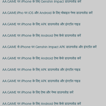
AA.GAME पर iPhone के लिए Genshin Impact डाउनलोड करें
AA.GAME:iPho पर iOS और Android के लिए मोबाइल गेम्स डाउनलोड करें
AA.GAME पर iPhone के लिए APK डाउनलोड और इंस्टॉल गाइड
AA.GAME पर iPhone के लिए Android ऐप्स कैसे डाउनलोड करें
AA.GAME से iPhone पर Genshin Impact APK डाउनलोड और इंस्टॉल करें
AA.GAME पर iPhone के लिए Android ऐप्स कैसे डाउनलोड करें
AA.GAME पर iPhone के लिए APK डाउनलोड और इंस्टॉल गाइड
AA.GAME पर iPhone के लिए APK डाउनलोड और इंस्टॉल गाइड
AA.GAME पर iPhone के लिए ऐप्स और गेम्स डाउनलोड करें
AA.GAME पर iPhone के लिए Android ऐप्स कैसे डाउनलोड करें