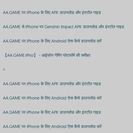
AA.GAME पर iPhone के लिए APK डाउनलोड और इंस्टॉल गाइड
AA.GAME से iPhone पर Genshin Impact APK डाउनलोड और इंस्टॉल गाइड
AA.GAME पर iPhone के लिए Android ऐप्स कैसे डाउनलोड करें
【AA.GAME:iPho】 - आईफोन गेमिंग प्लेटफॉर्म की समीक्षा
<
AA.GAME पर iPhone के लिए APK डाउनलोड और इंस्टॉल गाइड
AA.GAME पर iPhone के लिए Android ऐप्स कैसे डाउनलोड करें
AA.GAME पर iPhone के लिए APK डाउनलोड और इंस्टॉल गाइड
AA.GAME पर iPhone के लिए Android ऐप्स कैसे डाउनलोड करें