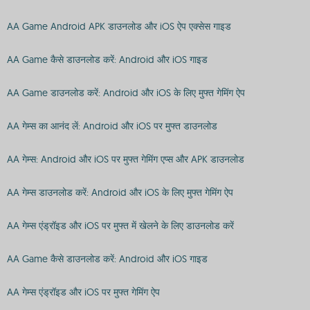
AA Game Android APK डाउनलोड और iOS ऐप एक्सेस गाइड
AA Game कैसे डाउनलोड करें: Android और iOS गाइड
AA Game डाउनलोड करें: Android और iOS के लिए मुफ्त गेमिंग ऐप
AA गेम्स का आनंद लें: Android और iOS पर मुफ्त डाउनलोड
AA गेम्स: Android और iOS पर मुफ्त गेमिंग एप्स और APK डाउनलोड
AA गेम्स डाउनलोड करें: Android और iOS के लिए मुफ्त गेमिंग ऐप
AA गेम्स एंड्रॉइड और iOS पर मुफ्त में खेलने के लिए डाउनलोड करें
AA Game कैसे डाउनलोड करें: Android और iOS गाइड
AA गेम्स एंड्रॉइड और iOS पर मुफ्त गेमिंग ऐप