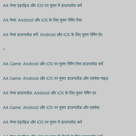
AA गेम्स एंड्रॉइड और iOS पर मुफ्त में डाउनलोड करें
AA गेम्स: Android और iOS के लिए मुफ्त गेमिंग ऐप्स
AA गेम्स डाउनलोड करें: Android और iOS के लिए मुफ्त गेमिंग ऐप
<
AA Game: Android और iOS पर मुफ्त गेमिंग ऐप्स डाउनलोड करें
AA Game: Android और iOS पर मुफ्त डाउनलोड और एक्सेस गाइड
AA गेम्स डाउनलोड: Android और iOS के लिए मुफ्त गेमिंग एप
AA Game: Android और iOS पर मुफ्त डाउनलोड और एक्सेस
AA गेम्स एंड्रॉइड और iOS पर मुफ्त में डाउनलोड करें