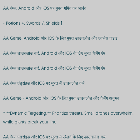
AA गेम्स: Android और iOS पर मुफ्त गेमिंग का आनंद
- Potions +, Swords /, Shields [
AA Game: Android और iOS के लिए मुफ्त डाउनलोड और एक्सेस गाइड
AA गेम्स डाउनलोड करें: Android और iOS के लिए मुफ्त गेमिंग ऐप
AA गेम्स डाउनलोड करें: Android और iOS के लिए मुफ्त गेमिंग ऐप
AA गेम्स एंड्रॉइड और iOS पर मुफ्त में डाउनलोड करें
AA Game - Android और iOS के लिए मुफ्त डाउनलोड और गेमिंग अनुभव
* **Dynamic Targeting:** Prioritize threats. Small drones overwhelm,
while giants break your line.
AA गेम्स एंड्रॉइड और iOS पर मुफ्त में खेलने के लिए डाउनलोड करें