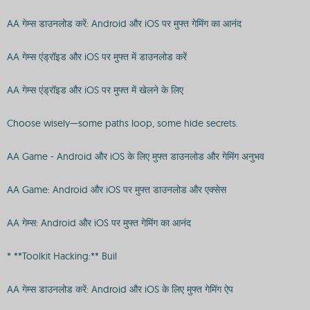
AA गेम्स डाउनलोड करें: Android और iOS पर मुफ्त गेमिंग का आनंद
AA गेम्स एंड्रॉइड और iOS पर मुफ्त में डाउनलोड करें
AA गेम्स एंड्रॉइड और iOS पर मुफ्त में खेलने के लिए
Choose wisely—some paths loop, some hide secrets.
AA Game - Android और iOS के लिए मुफ्त डाउनलोड और गेमिंग अनुभव
AA Game: Android और iOS पर मुफ्त डाउनलोड और एक्सेस
AA गेम्स: Android और iOS पर मुफ्त गेमिंग का आनंद
* **Toolkit Hacking:** Buil
AA गेम्स डाउनलोड करें: Android और iOS के लिए मुफ्त गेमिंग ऐप