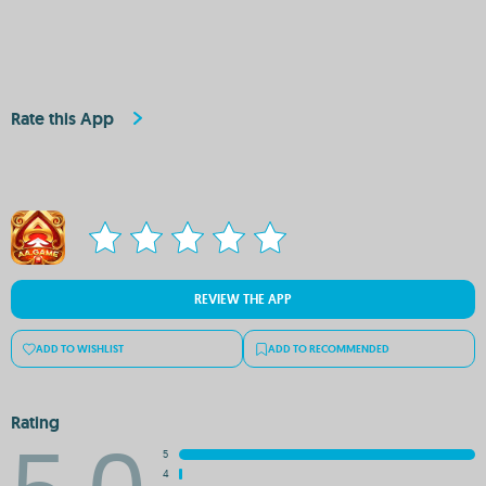
Rate this App
REVIEW THE APP
ADD TO WISHLIST
ADD TO RECOMMENDED
Rating
5
4