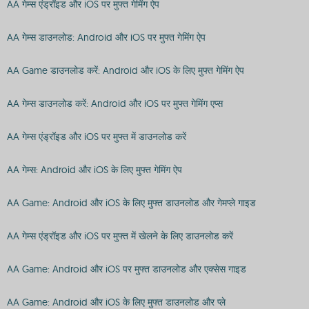
AA गेम्स एंड्रॉइड और iOS पर मुफ्त गेमिंग ऐप
AA गेम्स डाउनलोड: Android और iOS पर मुफ्त गेमिंग ऐप
AA Game डाउनलोड करें: Android और iOS के लिए मुफ्त गेमिंग ऐप
AA गेम्स डाउनलोड करें: Android और iOS पर मुफ्त गेमिंग एप्स
AA गेम्स एंड्रॉइड और iOS पर मुफ्त में डाउनलोड करें
AA गेम्स: Android और iOS के लिए मुफ्त गेमिंग ऐप
AA Game: Android और iOS के लिए मुफ्त डाउनलोड और गेमप्ले गाइड
AA गेम्स एंड्रॉइड और iOS पर मुफ्त में खेलने के लिए डाउनलोड करें
AA Game: Android और iOS पर मुफ्त डाउनलोड और एक्सेस गाइड
AA Game: Android और iOS के लिए मुफ्त डाउनलोड और प्ले