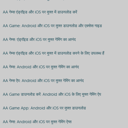
AA गेम्स एंड्रॉइड और iOS पर मुफ्त में डाउनलोड करें
AA Game: Android और iOS पर मुफ्त डाउनलोड और एक्सेस गाइड
AA गेम्स: एंड्रॉइड और iOS पर मुफ्त गेमिंग का आनंद
AA गेम्स एंड्रॉइड और iOS पर मुफ्त में डाउनलोड करने के लिए उपलब्ध हैं
AA गेम्स: Android और iOS पर मुफ्त गेमिंग का आनंद
AA गेम्स ऐप: Android और iOS पर मुफ्त गेमिंग का आनंद
AA Game डाउनलोड करें: Android और iOS के लिए मुफ्त गेमिंग ऐप
AA Game App: Android और iOS पर मुफ्त डाउनलोड
AA गेम्स: Android और iOS पर मुफ्त गेमिंग ऐप्स