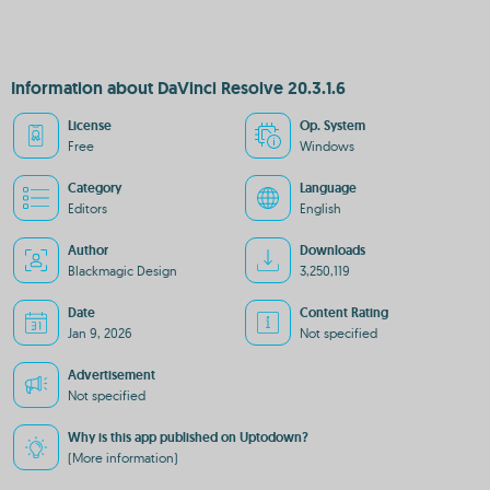
Information about DaVinci Resolve 20.3.1.6
License
Op. System
Free
Windows
Category
Language
Editors
English
Author
Downloads
Blackmagic Design
3,250,119
Date
Content Rating
Jan 9, 2026
Not specified
Advertisement
Not specified
Why is this app published on Uptodown?
(More information)