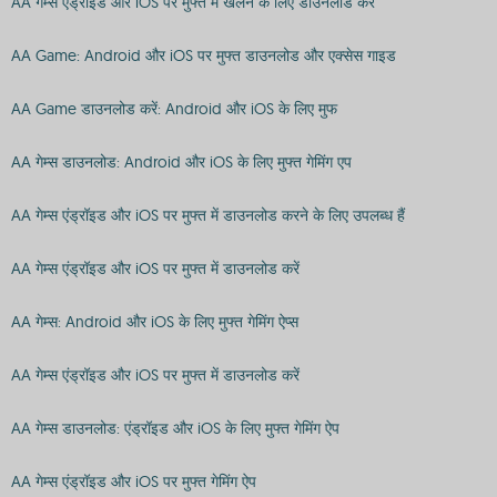
AA गेम्स एंड्रॉइड और iOS पर मुफ्त में खेलने के लिए डाउनलोड करें
AA Game: Android और iOS पर मुफ्त डाउनलोड और एक्सेस गाइड
AA Game डाउनलोड करें: Android और iOS के लिए मुफ
AA गेम्स डाउनलोड: Android और iOS के लिए मुफ्त गेमिंग एप
AA गेम्स एंड्रॉइड और iOS पर मुफ्त में डाउनलोड करने के लिए उपलब्ध हैं
AA गेम्स एंड्रॉइड और iOS पर मुफ्त में डाउनलोड करें
AA गेम्स: Android और iOS के लिए मुफ्त गेमिंग ऐप्स
AA गेम्स एंड्रॉइड और iOS पर मुफ्त में डाउनलोड करें
AA गेम्स डाउनलोड: एंड्रॉइड और iOS के लिए मुफ्त गेमिंग ऐप
AA गेम्स एंड्रॉइड और iOS पर मुफ्त गेमिंग ऐप