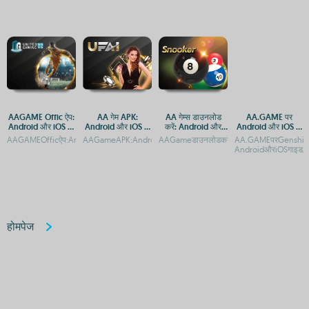
AAGAME Offic ऐप:
AA गेम APK:
AA गेम्स डाउनलोड
AA.GAME पर
Android और iOS पर
Android और iOS के
करें: Android और
Android और iOS के
डाउनलोड करें
लिए मुफ्त डाउनलोड
iOS के लिए मुफ्त गेमिंग
लिए ऐप्स और APK
AAGAMEOfficऐप:AndroidऔरAppleडाउनलोडगाइडAAGAMEOffic:AndroidऔरiOSकेलिएऑफ
AAGameAPK:AndroidऔरiOSपरडाउनलोडकरेंAAGameAPK:Androi
AAGameडाउनलोडकरें:AndroidऔरiOSकेलिएमुफ्तगेम
AA.GAMEपरGenshinI
ऐप
डाउनलोड करें
AndroidऔरiOSगाइडA
होमपेज