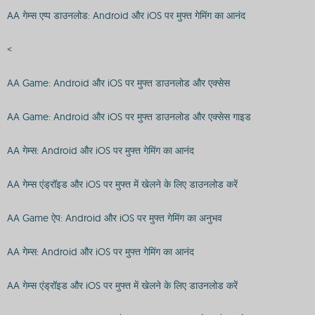
AA गेम्स एप्प डाउनलोड: Android और iOS पर मुफ्त गेमिंग का आनंद
<
AA Game: Android और iOS पर मुफ्त डाउनलोड और एक्सेस
AA Game: Android और iOS पर मुफ्त डाउनलोड और एक्सेस गाइड
AA गेम्स: Android और iOS पर मुफ्त गेमिंग का आनंद
AA गेम्स एंड्रॉइड और iOS पर मुफ्त में खेलने के लिए डाउनलोड करें
AA Game ऐप: Android और iOS पर मुफ्त गेमिंग का अनुभव
AA गेम्स: Android और iOS पर मुफ्त गेमिंग का आनंद
AA गेम्स एंड्रॉइड और iOS पर मुफ्त में खेलने के लिए डाउनलोड करें