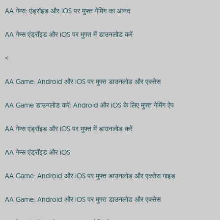
AA गेम्स: एंड्रॉइड और iOS पर मुफ्त गेमिंग का आनंद
AA गेम्स एंड्रॉइड और iOS पर मुफ्त में डाउनलोड करें
<
AA Game: Android और iOS पर मुफ्त डाउनलोड और एक्सेस
AA Game डाउनलोड करें: Android और iOS के लिए मुफ्त गेमिंग ऐप
AA गेम्स एंड्रॉइड और iOS पर मुफ्त में डाउनलोड करें
AA गेम्स एंड्रॉइड और iOS
AA Game: Android और iOS पर मुफ्त डाउनलोड और एक्सेस गाइड
AA Game: Android और iOS पर मुफ्त डाउनलोड और एक्सेस